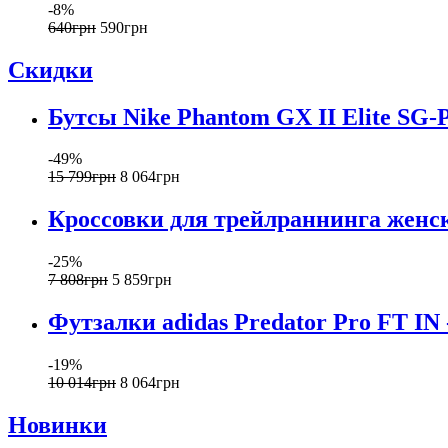
-8%
640
грн
590
грн
Скидки
Бутсы Nike Phantom GX II Elite SG-P
-49%
15 799
грн
8 064
грн
Кроссовки для трейлраннинга жен
-25%
7 808
грн
5 859
грн
Футзалки adidas Predator Pro FT IN
-19%
10 014
грн
8 064
грн
Новинки