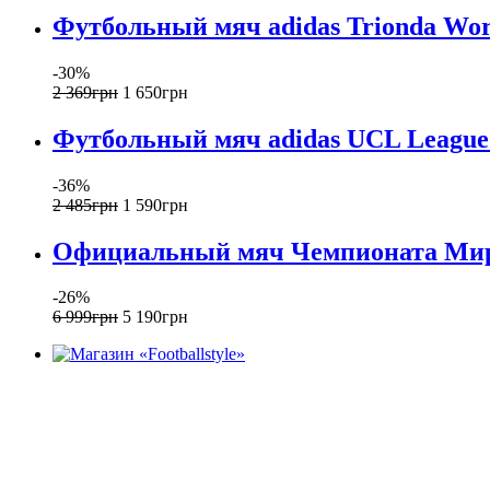
Футбольный мяч adidas Trionda Worl
-30%
2 369
грн
1 650
грн
Футбольный мяч adidas UCL League 
-36%
2 485
грн
1 590
грн
Официальный мяч Чемпионата Мира 
-26%
6 999
грн
5 190
грн