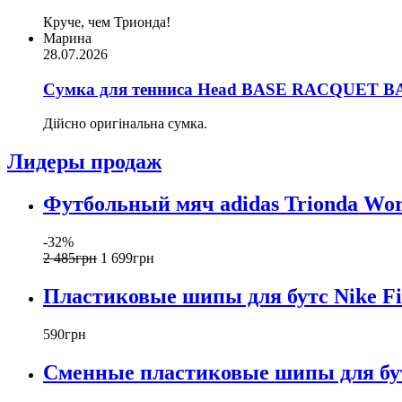
Круче, чем Трионда!
Марина
28.07.2026
Сумка для тенниса Head BASE RACQUET BA
Дійсно оригінальна сумка.
Лидеры продаж
Футбольный мяч adidas Trionda Wor
-32%
2 485
грн
1 699
грн
Пластиковые шипы для бутс Nike F
590
грн
Сменные пластиковые шипы для бут