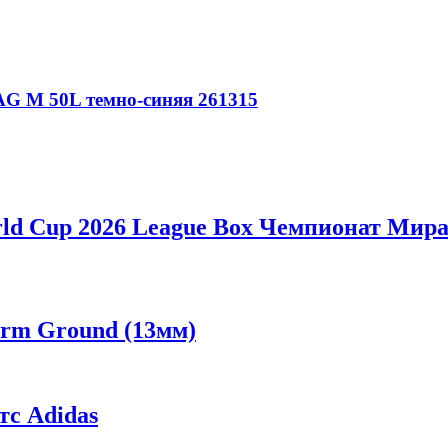
G M 50L темно-синяя 261315
ld Cup 2026 League Box Чемпионат Мира 
irm Ground (13мм)
с Adidas