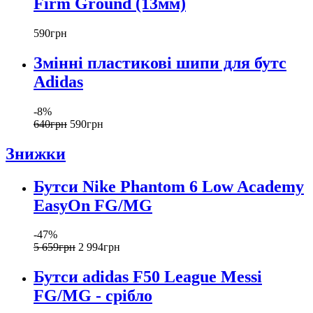
Firm Ground (13мм)
590
грн
Змінні пластикові шипи для бутс
Adidas
-8%
640
грн
590
грн
Знижки
Бутси Nike Phantom 6 Low Academy
EasyOn FG/MG
-47%
5 659
грн
2 994
грн
Бутси adidas F50 League Messi
FG/MG - срібло