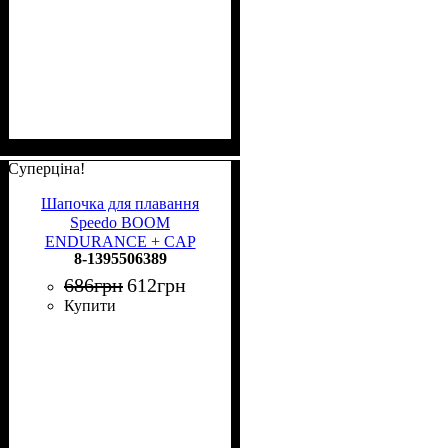
Суперціна!
Шапочка для плавання
Speedo BOOM
ENDURANCE + CAP
8-1395506389
чорно-біла 8-1395506389
686
грн
612
грн
Купити