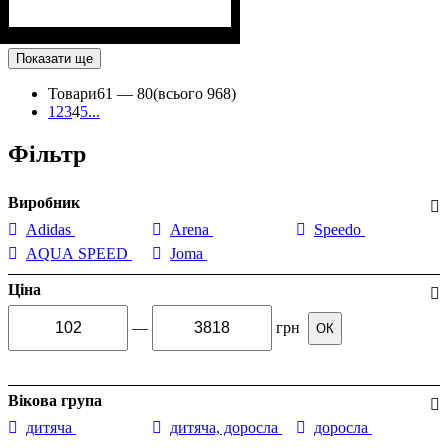
Показати ще
Товари
61 —
80
(всього 968)
1
2
3
4
5
...
Фільтр
Виробник
Adidas
Arena
Speedo
AQUA SPEED
Joma
Ціна
—
грн
ОК
Вікова група
дитяча
дитяча, доросла
доросла