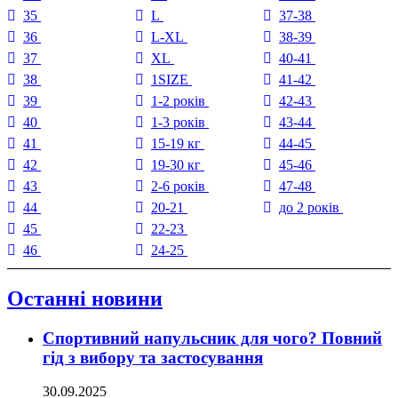
35
L
37-38
36
L-XL
38-39
37
XL
40-41
38
1SIZE
41-42
39
1-2 років
42-43
40
1-3 років
43-44
41
15-19 кг
44-45
42
19-30 кг
45-46
43
2-6 років
47-48
44
20-21
до 2 років
45
22-23
46
24-25
Останні новини
Спортивний напульсник для чого? Повний
гід з вибору та застосування
30.09.2025