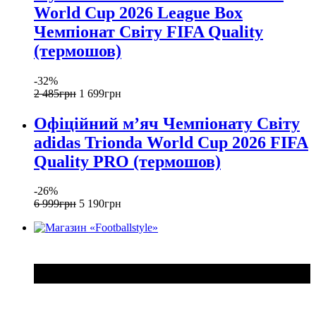
World Cup 2026 League Box
Чемпіонат Світу FIFA Quality
(термошов)
-32%
2 485
грн
1 699
грн
Офіційний мʼяч Чемпіонату Світу
adidas Trionda World Cup 2026 FIFA
Quality PRO (термошов)
-26%
6 999
грн
5 190
грн