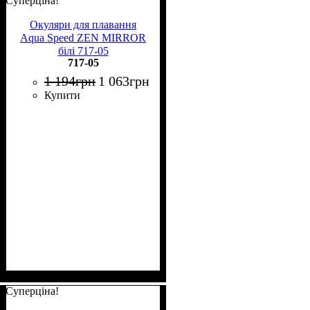
Суперціна!
Окуляри для плавання
Aqua Speed ZEN MIRROR
білі 717-05
717-05
1 194
грн
1 063
грн
Купити
Суперціна!