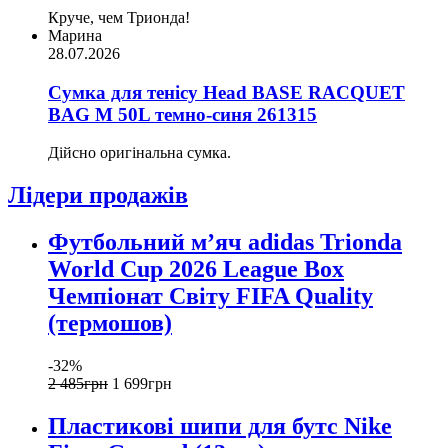
Круче, чем Трионда!
Марина
28.07.2026
Сумка для тенісу Head BASE RACQUET
BAG M 50L темно-синя 261315
Дійсно оригінальна сумка.
Лідери продажів
Футбольний м’яч adidas Trionda
World Cup 2026 League Box
Чемпіонат Світу FIFA Quality
(термошов)
-32%
2 485
грн
1 699
грн
Пластикові шипи для бутс Nike