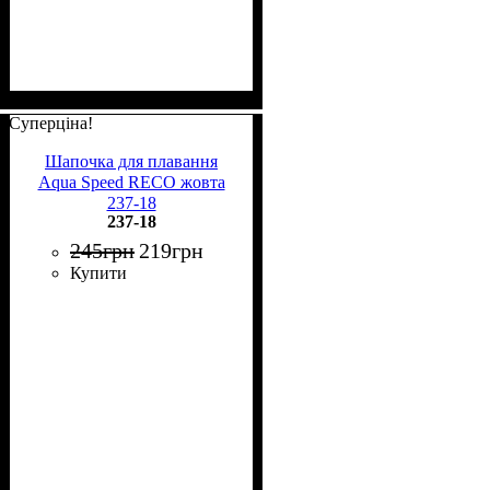
Суперціна!
Шапочка для плавання
Aqua Speed RECO жовта
237-18
237-18
245
грн
219
грн
Купити