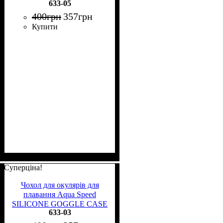
633-05
білий 633-05
400
грн
357
грн
Купити
Суперціна!
Чохол для окулярів для
плавання Aqua Speed
SILICONE GOGGLE CASE
633-03
рожевий 633-03