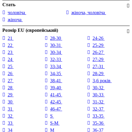
Стать
чоловіча
жіноча, чоловіча
жіноча
Розмір EU (європейський)
21
28-30
24-26
22
30-31
25-29
23
30-34
26-27
24
32-33
27-29
25
33-34
27-31
26
34-35
28-29
27
38-41
3-6 років
28
39-40
30-32
29
41-45
30-33
30
42-45
31-32
31
46-47
32-37
32
S
33-35
33
S-M
35-36
34
M
36-37