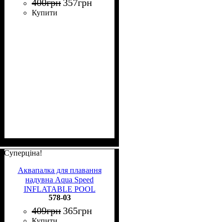
400
грн
357
грн
Купити
Суперціна!
Аквапалка для плавання
надувна Aqua Speed
INFLATABLE POOL
578-03
NOODLE рожева 578-03
409
грн
365
грн
Купити