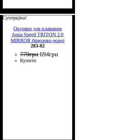
Суперціна!
Окуляри для плавання
Aqua Speed TRITON 2.0
MIRROR бірюзово-чорні
283-02
283-02
779
грн
694
грн
Купити