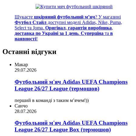
Шукаєте
шкіряний футбольний м’яч
? У магазині
Футбол Стайл
доступні моделі Adidas, Nike, Puma,
Select та Joma.
Оригінал
,
гарантія виробника
,
доставка по Україні за 1 день
.
Суперціна
та
в
наявності
!
Останні відгуки
Макар
29.07.2026
Футбольний м'яч Adidas UEFA Champions
League 26/27 League (термошов)
перший в команді з таким мʼячем!))
Санчо
28.07.2026
Футбольний м'яч Adidas UEFA Champions
League 26/27 League Box (термошов)