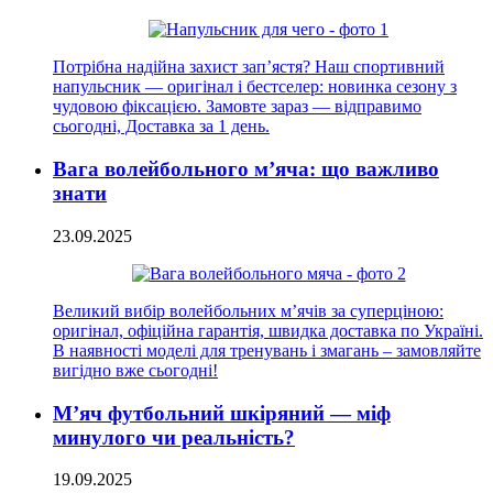
Потрібна надійна захист зап’ястя? Наш спортивний
напульсник — оригінал і бестселер: новинка сезону з
чудовою фіксацією. Замовте зараз — відправимо
сьогодні, Доставка за 1 день.
Вага волейбольного м’яча: що важливо
знати
23.09.2025
Великий вибір волейбольних м’ячів за суперціною:
оригінал, офіційна гарантія, швидка доставка по Україні.
В наявності моделі для тренувань і змагань – замовляйте
вигідно вже сьогодні!
М’яч футбольний шкіряний — міф
минулого чи реальність?
19.09.2025