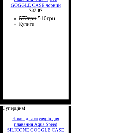
GOGGLE CASE чорний
737-07
737-07
572
грн
510
грн
Купити
Суперціна!
Чохол для окулярів для
плавання Aqua Speed
SILICONE GOGGLE CASE