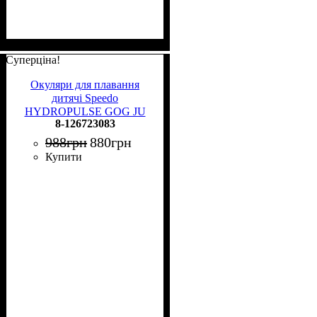
Суперціна!
Окуляри для плавання
дитячі Speedo
HYDROPULSE GOG JU
8-126723083
червоно-біло-сині 8-
126723083
988
грн
880
грн
Купити