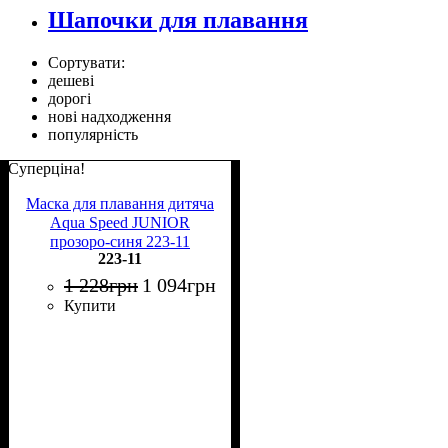
Шапочки для плавання
Сортувати:
дешеві
дорогі
нові надходження
популярність
Суперціна!
Маска для плавання дитяча
Aqua Speed JUNIOR
прозоро-синя 223-11
223-11
1 228
грн
1 094
грн
Купити