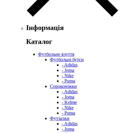
Інформація
Каталог
Футбольне взуття
Футбольні бутси
- Adidas
- Joma
- Nike
- Puma
Сороконіжки
- Adidas
- Joma
- Kelme
- Nike
- Puma
Футзалки
- Adidas
- Joma