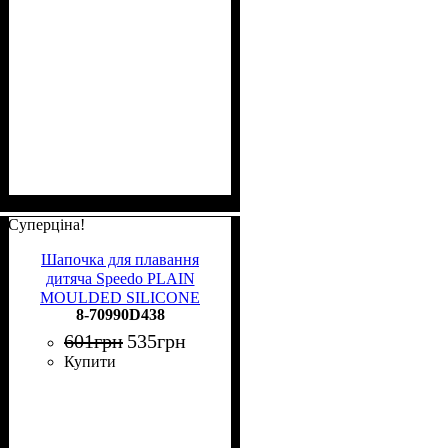
Суперціна!
Шапочка для плавання
дитяча Speedo PLAIN
MOULDED SILICONE
8-70990D438
CAP JU фіолетово-червона
8-70990D438
601
грн
535
грн
Купити