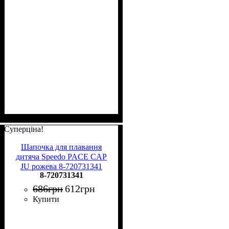
Суперціна!
Шапочка для плавання
дитяча Speedo PACE CAP
JU рожева 8-720731341
8-720731341
686
грн
612
грн
Купити