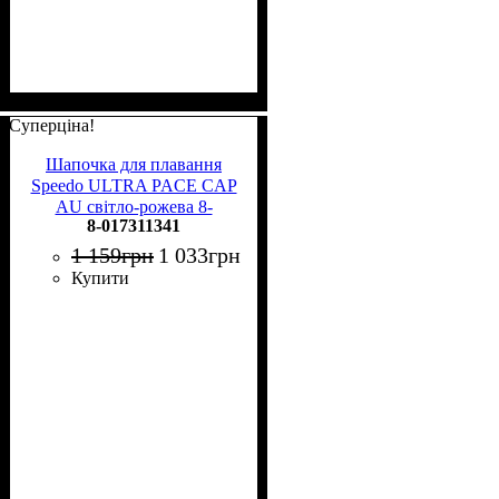
Суперціна!
Шапочка для плавання
Speedo ULTRA PACE CAP
AU світло-рожева 8-
8-017311341
017311341
1 159
грн
1 033
грн
Купити