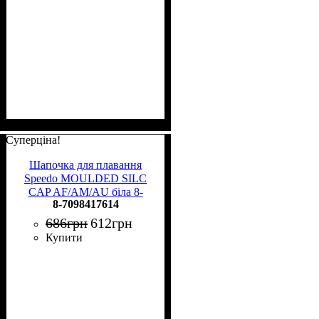
Суперціна!
Шапочка для плавання
Speedo MOULDED SILC
CAP AF/AM/AU біла 8-
8-7098417614
7098417614
686
грн
612
грн
Купити