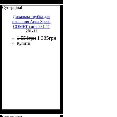
Суперціна!
Дихальна трубка для
плавання Aqua Speed
COMET синя 281-11
281-11
1 554
грн
1 385
грн
Купити