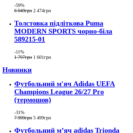
-59%
6 049
грн
2 474
грн
Толстовка підліткова Puma
MODERN SPORTS чорно-біла
589215-01
-11%
1 797
грн
1 601
грн
Новинки
Футбольний м'яч Adidas UEFA
Champions League 26/27 Pro
(термошов)
-31%
7 999
грн
5 499
грн
Футбольний м’яч adidas Trionda