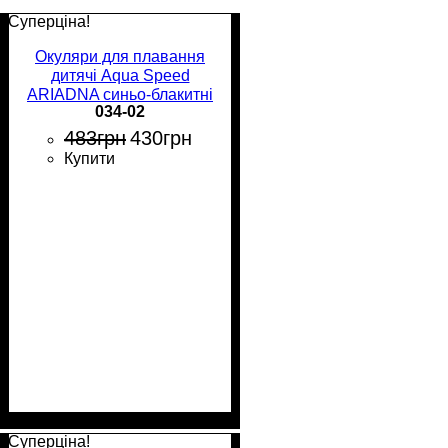
Суперціна!
Окуляри для плавання
дитячі Aqua Speed
ARIADNA синьо-блакитні
034-02
034-02
483
грн
430
грн
Купити
Суперціна!