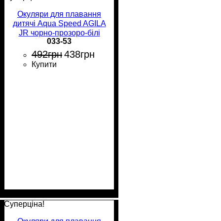
Окуляри для плавання
дитячі Aqua Speed AGILA
JR чорно-прозоро-білі
033-53
033-53
492
грн
438
грн
Купити
Суперціна!