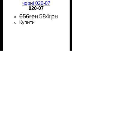
чорні 020-07
020-07
656
грн
584
грн
Купити
Суперціна!
Окуляри для плавання
дитячі Aqua Speed
MAREA JR синьо-білі
014-61