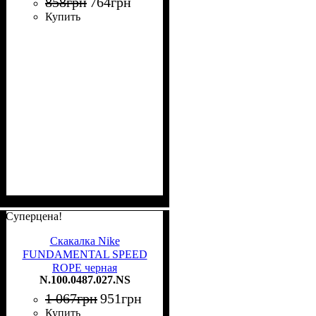
858
грн
764
грн
Купить
Суперцена!
Скакалка Nike
FUNDAMENTAL SPEED
ROPE черная
N.100.0487.027.NS
N.100.0487.027.NS
1 067
грн
951
грн
Купить