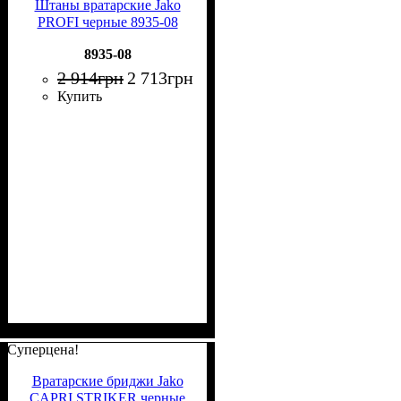
Штаны вратарские Jako
PROFI черные 8935-08
8935-08
2 914
грн
2 713
грн
Купить
Суперцена!
Вратарские бриджи Jako
CAPRI STRIKER черные