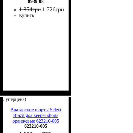
8939-08
1 854
грн
1 726
грн
Купить
Суперцена!
Вратарские шорты Select
Brazil goalkeeper shorts
оранжевые 623210-005
623210-005