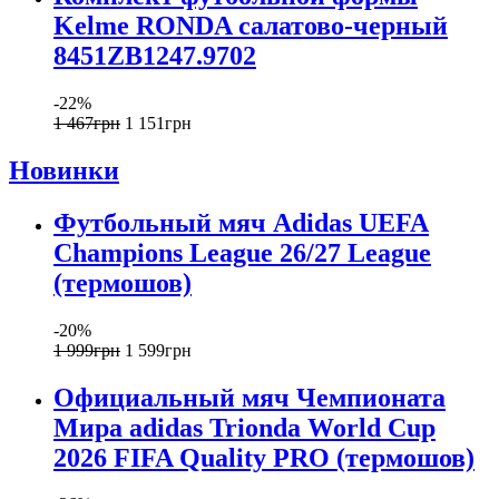
Kelme RONDA салатово-черный
8451ZB1247.9702
-22%
1 467
грн
1 151
грн
Новинки
Футбольный мяч Adidas UEFA
Champions League 26/27 League
(термошов)
-20%
1 999
грн
1 599
грн
Официальный мяч Чемпионата
Мира adidas Trionda World Cup
2026 FIFA Quality PRO (термошов)