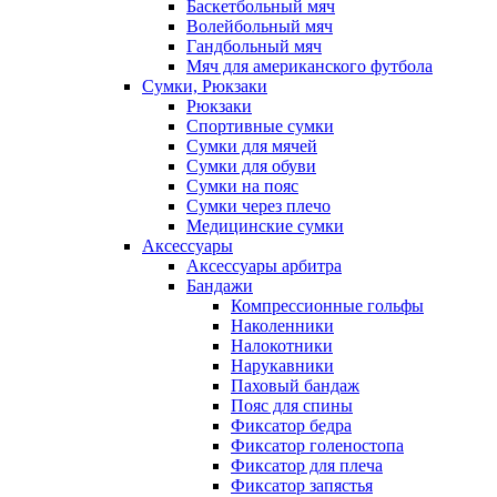
Баскетбольный мяч
Волейбольный мяч
Гандбольный мяч
Мяч для американского футбола
Сумки, Рюкзаки
Рюкзаки
Спортивные сумки
Сумки для мячей
Сумки для обуви
Сумки на пояс
Сумки через плечо
Медицинские сумки
Аксессуары
Аксессуары арбитра
Бандажи
Компрессионные гольфы
Наколенники
Налокотники
Нарукавники
Паховый бандаж
Пояс для спины
Фиксатор бедра
Фиксатор голеностопа
Фиксатор для плеча
Фиксатор запястья