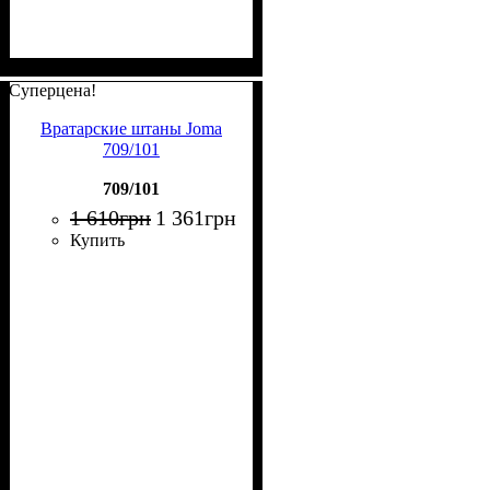
Суперцена!
Вратарские штаны Joma
709/101
709/101
1 610
грн
1 361
грн
Купить