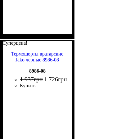
Суперцена!
Термошорты вратарские
Jako черные 8986-08
8986-08
1 937
грн
1 726
грн
Купить