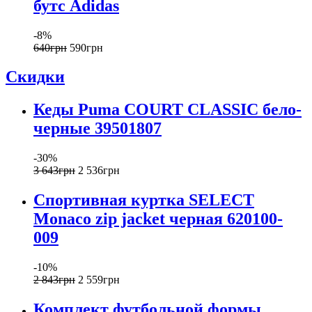
бутс Adidas
-8%
640
грн
590
грн
Скидки
Кеды Puma COURT CLASSIC бело-
черные 39501807
-30%
3 643
грн
2 536
грн
Спортивная куртка SELECT
Monaco zip jacket черная 620100-
009
-10%
2 843
грн
2 559
грн
Комплект футбольной формы