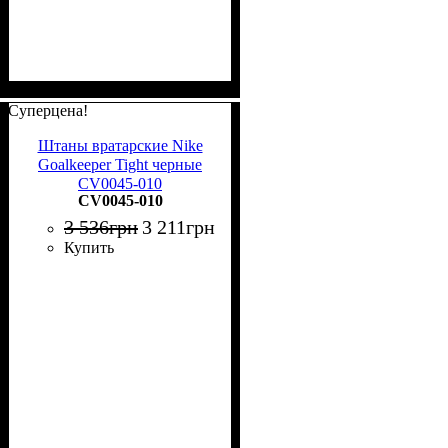
Суперцена!
Штаны вратарские Nike
Goalkeeper Tight черные
CV0045-010
CV0045-010
3 536
грн
3 211
грн
Купить