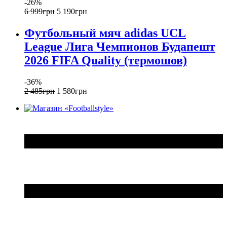
-26%
6 999
грн
5 190
грн
Футбольный мяч adidas UCL
League Лига Чемпионов Будапешт
2026 FIFA Quality (термошов)
-36%
2 485
грн
1 580
грн