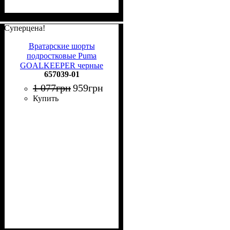
Суперцена!
Вратарские шорты
подростковые Puma
GOALKEEPER черные
657039-01
657039-01
1 077
грн
959
грн
Купить