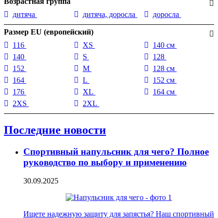
Возрастная группа
дитяча
дитяча, доросла
доросла
Размер EU (европейский)
116
XS
140 см
140
S
128
152
M
128 см
164
L
152 см
176
XL
164 см
2XS
2XL
Последние новости
Спортивный напульсник для чего? Полное
руководство по выбору и применению
30.09.2025
Ищете надежную защиту для запястья? Наш спортивный