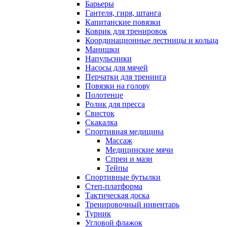
Барьеры
Гантеля, гиря, штанга
Капитанские повязки
Коврик для тренировок
Координационные лестницы и кольца
Манишки
Напульсники
Насосы для мячей
Перчатки для тренинга
Повязки на голову
Полотенце
Ролик для пресса
Свисток
Скакалка
Спортивная медицина
Массаж
Медицинские мячи
Спреи и мази
Тейпы
Спортивные бутылки
Степ-платформа
Тактическая доска
Тренировочный инвентарь
Турник
Угловой флажок