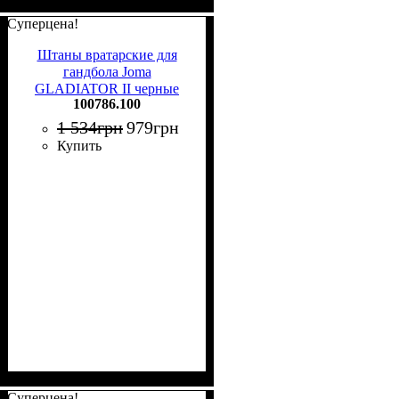
Суперцена!
Штаны вратарские для
гандбола Joma
GLADIATOR II черные
100786.100
100786.100
1 534
грн
979
грн
Купить
Суперцена!