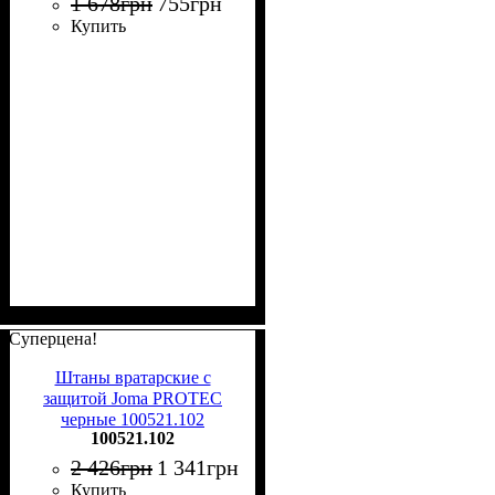
1 678
грн
755
грн
Купить
Суперцена!
Штаны вратарские с
защитой Joma PROTEC
черные 100521.102
100521.102
2 426
грн
1 341
грн
Купить