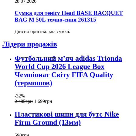
28.07.2026
Сумка для тенісу Head BASE RACQUET
BAG M 50L темно-синя 261315
Дійсно оригінальна сумка.
Лідери продажів
Футбольний м’яч adidas Trionda
World Cup 2026 League Box
Чемпіонат Світу FIFA Quality
(термошов)
-32%
2 485
грн
1 699
грн
Пластикові шипи для бутс Nike
Firm Ground (13мм)
590
грн