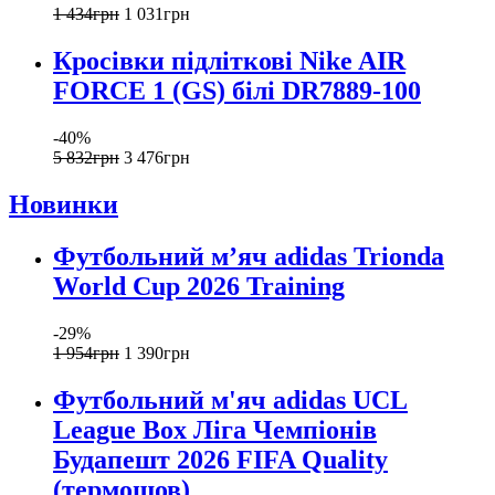
1 434
грн
1 031
грн
Кросівки підліткові Nike AIR
FORCE 1 (GS) білі DR7889-100
-40%
5 832
грн
3 476
грн
Новинки
Футбольний м’яч adidas Trionda
World Cup 2026 Training
-29%
1 954
грн
1 390
грн
Футбольний м'яч adidas UCL
League Box Ліга Чемпіонів
Будапешт 2026 FIFA Quality
(термошов)