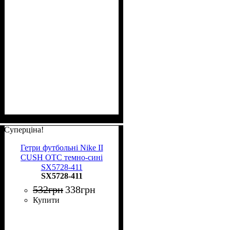
Суперціна!
Гетри футбольні Nike II
CUSH OTC темно-сині
SX5728-411
SX5728-411
532
грн
338
грн
Купити