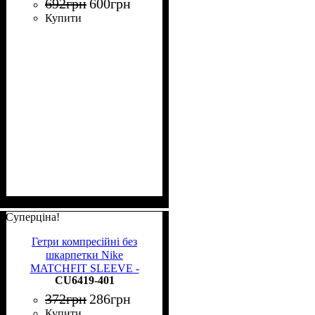
692
грн
600
грн
Купити
Суперціна!
Гетри компресійні без
шкарпетки Nike
MATCHFIT SLEEVE -
CU6419-401
TEAM сині CU6419-401
372
грн
286
грн
Купити