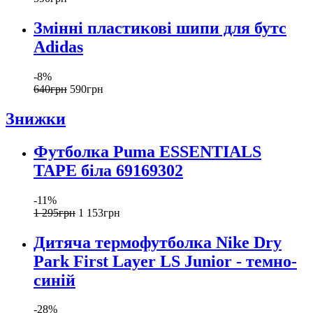
Змінні пластикові шипи для бутс
Adidas
-8%
640
грн
590
грн
Знижки
Футболка Puma ESSENTIALS
TAPE біла 69169302
-11%
1 295
грн
1 153
грн
Дитяча термофутболка Nike Dry
Park First Layer LS Junior - темно-
синій
-28%