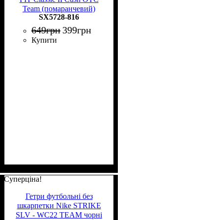
Team (помаранчевий)
SX5728-816
649
грн
399
грн
Купити
Суперціна!
Гетри футбольні без
шкарпетки Nike STRIKE
SLV - WC22 TEAM чорні