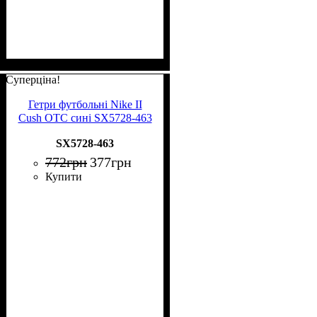
Суперціна!
Гетри футбольні Nike II
Cush OTC сині SX5728-463
SX5728-463
772
грн
377
грн
Купити