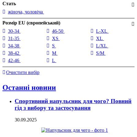
Стать
жіноча, чоловіча
Розмір EU (європейський)
30-34
46-50
L-XL
31-35
XS
XL
34-38
S
L/XL
38-42
M
S/M
42-46
L
Очистити вибір
Останні новини
Спортивний напульсник для чого? Повний
гід з вибору та застосування
30.09.2025