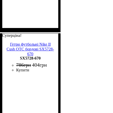
Суперціна!
Гетри футбольні Nike II
Cush OTC бордові SX5728-
670
SX5728-670
786
грн
404
грн
Купити