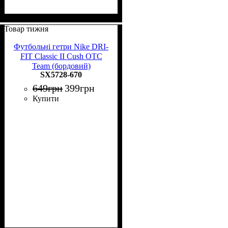
Товар тижня
Футбольні гетри Nike DRI-
FIT Classic II Cush OTC
Team (бордовий)
SX5728-670
649
грн
399
грн
Купити