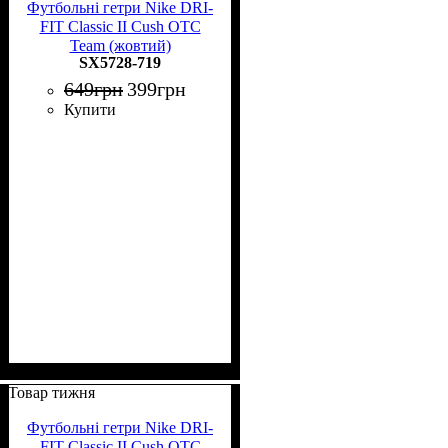
Футбольні гетри Nike DRI-
FIT Classic II Cush OTC
Team (жовтий)
SX5728-719
649
грн
399
грн
Купити
Товар тижня
Футбольні гетри Nike DRI-
FIT Classic II Cush OTC