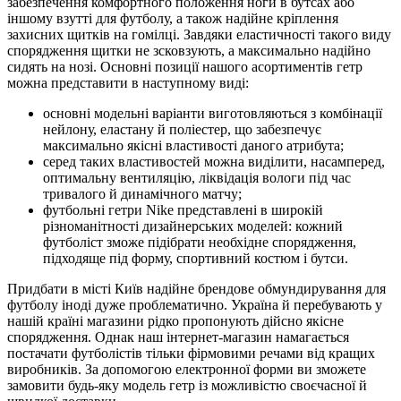
забезпечення комфортного положення ноги в бутсах або
іншому взутті для футболу, а також надійне кріплення
захисних щитків на гомілці. Завдяки еластичності такого виду
спорядження щитки не зсковзують, а максимально надійно
сидять на нозі. Основні позиції нашого асортиментів гетр
можна представити в наступному виді:
основні модельні варіанти виготовляються з комбінації
нейлону, еластану й поліестер, що забезпечує
максимально якісні властивості даного атрибута;
серед таких властивостей можна виділити, насамперед,
оптимальну вентиляцію, ліквідація вологи під час
тривалого й динамічного матчу;
футбольні гетри Nike представлені в широкій
різноманітності дизайнерських моделей: кожний
футболіст зможе підібрати необхідне спорядження,
підходяще під форму, спортивний костюм і бутси.
Придбати в місті Київ надійне брендове обмундирування для
футболу іноді дуже проблематично. Україна й перебувають у
нашій країні магазини рідко пропонують дійсно якісне
спорядження. Однак наш інтернет-магазин намагається
постачати футболістів тільки фірмовими речами від кращих
виробників. За допомогою електронної форми ви зможете
замовити будь-яку модель гетр із можливістю своєчасної й