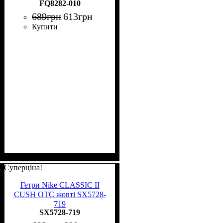
FQ8282-010
FQ8282-010
689
грн
613
грн
Купити
Суперціна!
Гетри Nike CLASSIC II
CUSH OTC жовті SX5728-
719
SX5728-719