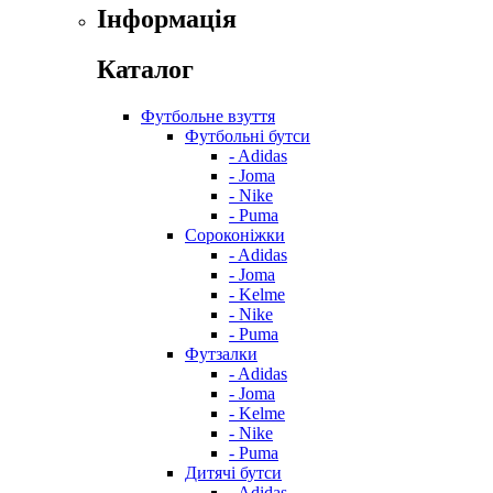
Інформація
Каталог
Футбольне взуття
Футбольні бутси
- Adidas
- Joma
- Nike
- Puma
Сороконіжки
- Adidas
- Joma
- Kelme
- Nike
- Puma
Футзалки
- Adidas
- Joma
- Kelme
- Nike
- Puma
Дитячі бутси
- Adidas