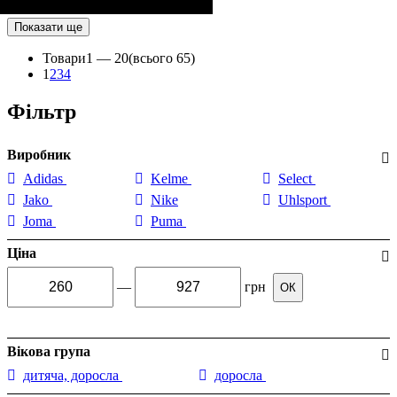
Показати ще
Товари
1 —
20
(всього 65)
1
2
3
4
Фільтр
Виробник
Adidas
Kelme
Select
Jako
Nike
Uhlsport
Joma
Puma
Ціна
—
грн
ОК
Вікова група
дитяча, доросла
доросла