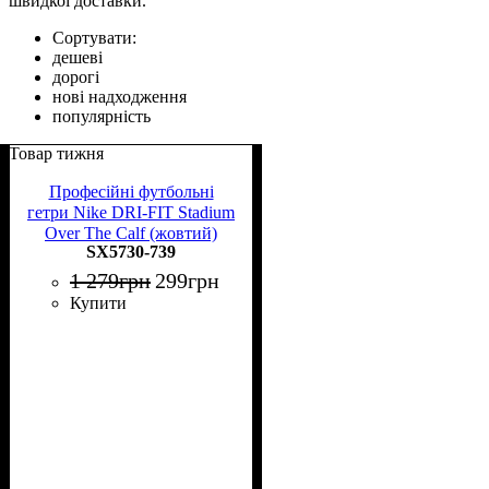
швидкої доставки.
Сортувати:
дешеві
дорогі
нові надходження
популярність
Товар тижня
Професійні футбольні
гетри Nike DRI-FIT Stadium
Over The Calf (жовтий)
SX5730-739
1 279
грн
299
грн
Купити