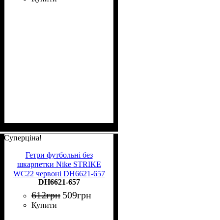
Суперціна!
Гетри футбольні без
шкарпетки Nike STRIKE
WC22 червоні DH6621-657
DH6621-657
612
грн
509
грн
Купити