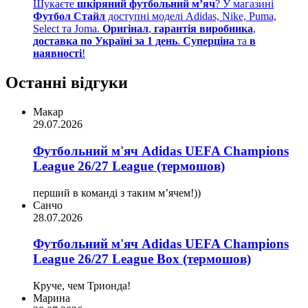
Шукаєте
шкіряний футбольний м’яч
? У магазині
Футбол Стайл
доступні моделі Adidas, Nike, Puma,
Select та Joma.
Оригінал
,
гарантія виробника
,
доставка по Україні за 1 день
.
Суперціна
та
в
наявності
!
Останні відгуки
Макар
29.07.2026
Футбольний м'яч Adidas UEFA Champions
League 26/27 League (термошов)
перший в команді з таким мʼячем!))
Санчо
28.07.2026
Футбольний м'яч Adidas UEFA Champions
League 26/27 League Box (термошов)
Круче, чем Трионда!
Марина