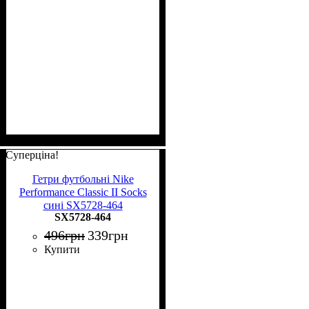
Суперціна!
Гетри футбольні Nike
Performance Classic II Socks
сині SX5728-464
SX5728-464
496
грн
339
грн
Купити