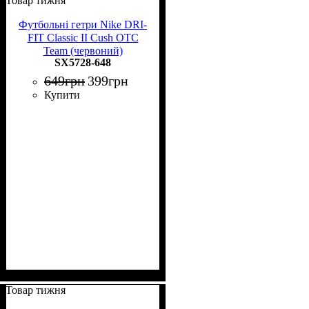
Товар тижня
Футбольні гетри Nike DRI-
FIT Classic II Cush OTC
Team (червоний)
SX5728-648
649
грн
399
грн
Купити
Товар тижня