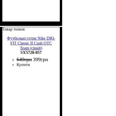
Товар тижня
Футбольні гетри Nike DRI-
FIT Classic II Cush OTC
Team (сірий)
SX5728-057
649
грн
399
грн
Купити