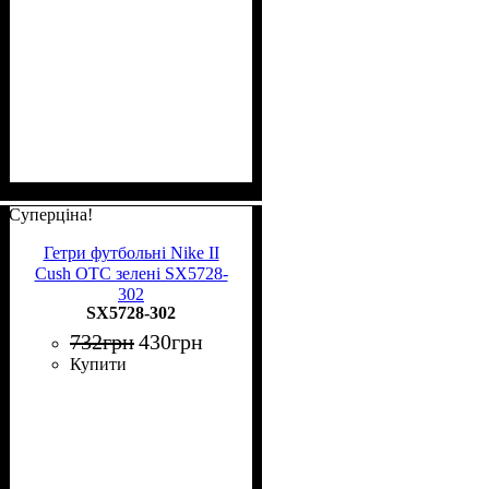
Суперціна!
Гетри футбольні Nike II
Cush OTC зелені SX5728-
302
SX5728-302
732
грн
430
грн
Купити