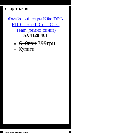
Товар тижня
Футбольні гетри Nike DRI-
FIT Classic II Cush OTC
Team (темно-синій)
SX4120-401
649
грн
399
грн
Купити