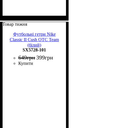
Товар тижня
Футбольні гетри Nike
Classic II Cush OTC Team
(білий)
SX5728-101
649
грн
399
грн
Купити