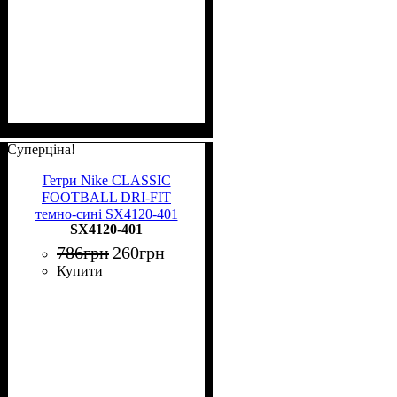
Суперціна!
Гетри Nike CLASSIC
FOOTBALL DRI-FIT
темно-сині SX4120-401
SX4120-401
786
грн
260
грн
Купити