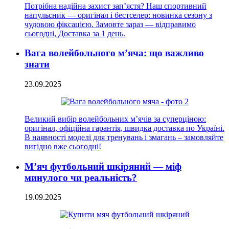
Потрібна надійна захист зап’ястя? Наш спортивний
напульсник — оригінал і бестселер: новинка сезону з
чудовою фіксацією. Замовте зараз — відправимо
сьогодні, Доставка за 1 день.
Вага волейбольного м’яча: що важливо
знати
23.09.2025
Великий вибір волейбольних м’ячів за суперціною:
оригінал, офіційна гарантія, швидка доставка по Україні.
В наявності моделі для тренувань і змагань – замовляйте
вигідно вже сьогодні!
М’яч футбольний шкіряний — міф
минулого чи реальність?
19.09.2025