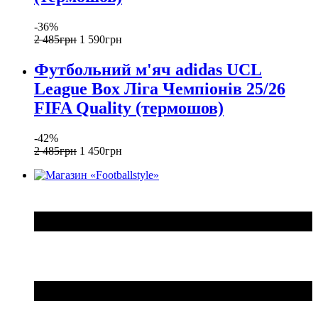
-36%
2 485
грн
1 590
грн
Футбольний м'яч adidas UCL
League Box Ліга Чемпіонів 25/26
FIFA Quality (термошов)
-42%
2 485
грн
1 450
грн