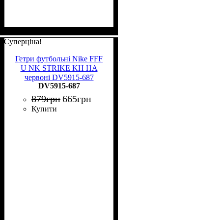
Суперціна!
Гетри футбольні Nike FFF
U NK STRIKE KH HA
червоні DV5915-687
DV5915-687
879
грн
665
грн
Купити