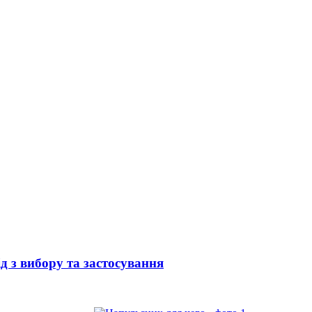
 з вибору та застосування