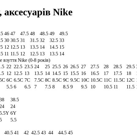
, аксесуарів Nike
.5
46
47
47.5
48
48.5
49
49.5
.5
30
30.5
31
31.5
32
32.5
33
.5
12
12.5
13
13.5
14
14.5
15
.5
11
11.5
12
12.5
13
13.5
14
 взуття Nike (0-8 років)
.5
22
22.5
23.5
24
25
25.5
26
26.5
27
27.5
28
28.5
29.5
.5
12
12.5
13
13.5
14
14.5
15
15.5
16
16.5
17
17.5
18
.5C
6C
6.5C
7C
7.5C
8C
8.5C
9C
9.5C
10C
10.5C
11C
11.5C
12C
5.5
6
6.5
7
7.5
8
8.5
9
9.5
10
10.5
11
11.5
38
38.5
24
24
5.5Y
6Y
5
5.5
40.5
41
42
42.5
43
44
44.5
45