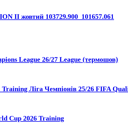
ON II жовтий 103729.900_101657.061
ions League 26/27 League (термошов)
Training Ліга Чемпіонів 25/26 FIFA Qual
ld Cup 2026 Training