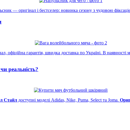
сник — оригінал і бестселер: новинка сезону з чудовою фіксаціє
и
л, офіційна гарантія, швидка доставка по Україні. В наявності м
чи реальність?
л Стайл
доступні моделі Adidas, Nike, Puma, Select та Joma.
Ориг