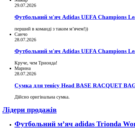
29.07.2026
Футбольний м'яч Adidas UEFA Champions Lea
перший в команді з таким мʼячем!))
Санчо
28.07.2026
Футбольний м'яч Adidas UEFA Champions Lea
Круче, чем Трионда!
Марина
28.07.2026
Сумка для тенісу Head BASE RACQUET BAG 
Дійсно оригінальна сумка.
Лідери продажів
Футбольний м’яч adidas Trionda Wor