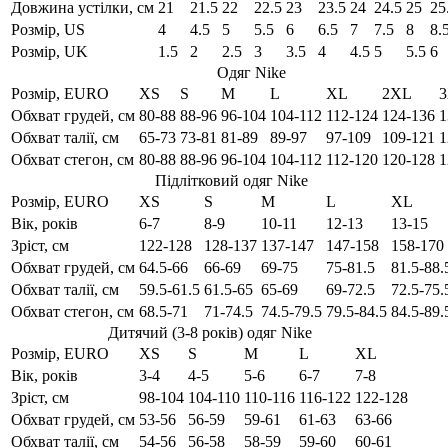
Довжина устілки, см
21
21.5
22
22.5
23
23.5
24
24.5
25
25
Розмір, US
4
4.5
5
5.5
6
6.5
7
7.5
8
8.
Розмір, UK
1.5
2
2.5
3
3.5
4
4.5
5
5.5
6
Одяг Nike
Розмір, EURO
XS
S
M
L
XL
2XL
Обхват грудей, см
80-88
88-96
96-104
104-112
112-124
124-136
1
Обхват талії, см
65-73
73-81
81-89
89-97
97-109
109-121
1
Обхват стегон, см
80-88
88-96
96-104
104-112
112-120
120-128
1
Підлітковий одяг Nike
Розмір, EURO
XS
S
M
L
XL
Вік, років
6-7
8-9
10-11
12-13
13-15
Зріст, см
122-128
128-137
137-147
147-158
158-170
Обхват грудей, см
64.5-66
66-69
69-75
75-81.5
81.5-88.
Обхват талії, см
59.5-61.5
61.5-65
65-69
69-72.5
72.5-75.
Обхват стегон, см
68.5-71
71-74.5
74.5-79.5
79.5-84.5
84.5-89.
Дитячий (3-8 років) одяг Nike
Розмір, EURO
XS
S
M
L
XL
Вік, років
3-4
4-5
5-6
6-7
7-8
Зріст, см
98-104
104-110
110-116
116-122
122-128
Обхват грудей, см
53-56
56-59
59-61
61-63
63-66
Обхват талії, см
54-56
56-58
58-59
59-60
60-61