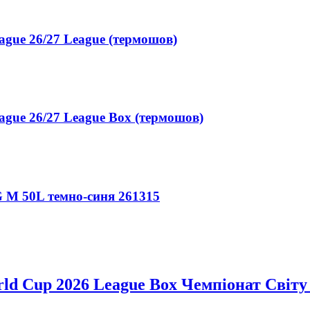
gue 26/27 League (термошов)
gue 26/27 League Box (термошов)
M 50L темно-синя 261315
ld Cup 2026 League Box Чемпіонат Світу