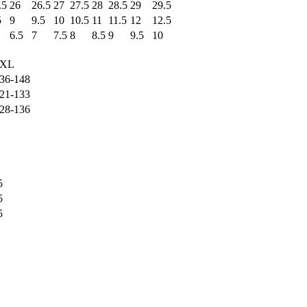
.5
26
26.5
27
27.5
28
28.5
29
29.5
5
9
9.5
10
10.5
11
11.5
12
12.5
6.5
7
7.5
8
8.5
9
9.5
10
3XL
36-148
21-133
28-136
5
5
5