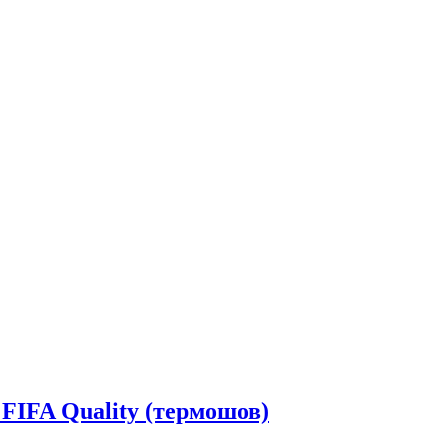
 FIFA Quality (термошов)