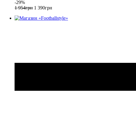
-29%
1 954
грн
1 390
грн