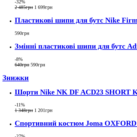
-32%
2 485
грн
1 699
грн
Пластикові шипи для бутс Nike Fir
590
грн
Змінні пластикові шипи для бутс Ad
-8%
640
грн
590
грн
Знижки
Шорти Nike NK DF ACD23 SHORT K,
-11%
1 348
грн
1 201
грн
Спортивний костюм Joma OXFORD т
-27%