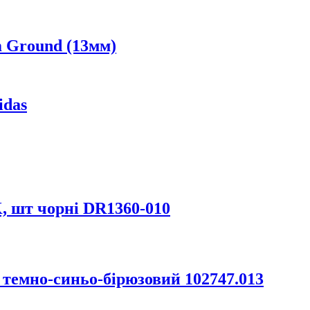
m Ground (13мм)
idas
 шт чорні DR1360-010
емно-синьо-бірюзовий 102747.013