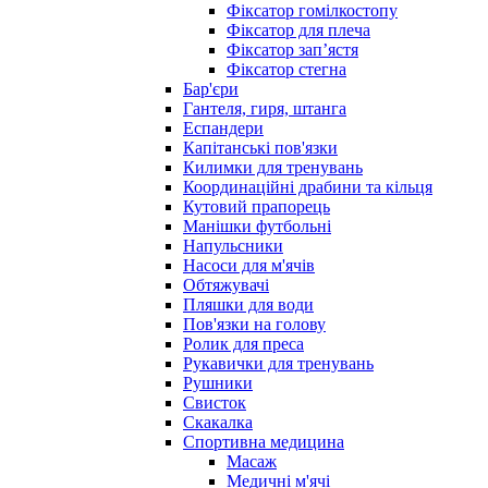
Фіксатор гомілкостопу
Фіксатор для плеча
Фіксатор запʼястя
Фіксатор стегна
Бар'єри
Гантеля, гиря, штанга
Еспандери
Капітанські пов'язки
Килимки для тренувань
Координаційні драбини та кільця
Кутовий прапорець
Манішки футбольні
Напульсники
Насоси для м'ячів
Обтяжувачі
Пляшки для води
Пов'язки на голову
Ролик для преса
Рукавички для тренувань
Рушники
Свисток
Скакалка
Спортивна медицина
Масаж
Медичні м'ячі