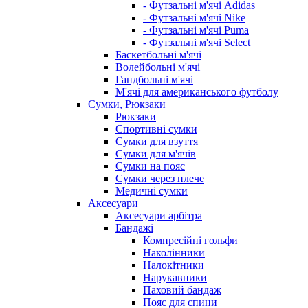
- Футзальні м'ячі Adidas
- Футзальні м'ячі Nike
- Футзальні м'ячі Puma
- Футзальні м'ячі Select
Баскетбольні м'ячі
Волейбольні м'ячі
Гандбольні м'ячі
М'ячі для американського футболу
Сумки, Рюкзаки
Рюкзаки
Спортивні сумки
Сумки для взуття
Сумки для м'ячів
Сумки на пояс
Сумки через плече
Медичні сумки
Аксесуари
Аксесуари арбітра
Бандажі
Компресійні гольфи
Наколінники
Налокітники
Нарукавники
Паховий бандаж
Пояс для спини