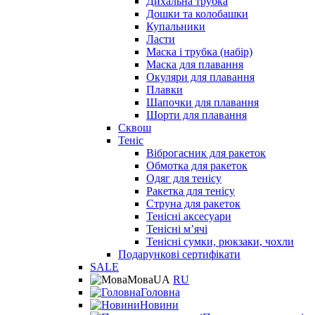
Дихальна трубка
Дошки та колобашки
Купальники
Ласти
Маска і трубка (набір)
Маска для плавання
Окуляри для плавання
Плавки
Шапочки для плавання
Шорти для плавання
Сквош
Теніс
Віброгасник для ракеток
Обмотка для ракеток
Одяг для тенісу
Ракетка для тенісу
Струна для ракеток
Тенісні аксесуари
Тенісні мʼячі
Тенісні сумки, рюкзаки, чохли
Подарункові сертифікати
SALE
Мова
UA
RU
Головна
Новини