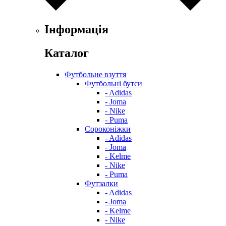
Інформація
Каталог
Футбольне взуття
Футбольні бутси
- Adidas
- Joma
- Nike
- Puma
Сороконіжки
- Adidas
- Joma
- Kelme
- Nike
- Puma
Футзалки
- Adidas
- Joma
- Kelme
- Nike