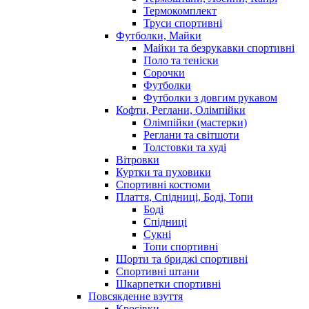
Термокомплект
Труси спортивні
Футболки, Майки
Майки та безрукавки спортивні
Поло та теніски
Сорочки
Футболки
Футболки з довгим рукавом
Кофти, Реглани, Олімпійки
Олімпійки (мастерки)
Реглани та світшоти
Толстовки та худі
Вітровки
Куртки та пуховики
Спортивні костюми
Плаття, Спідниці, Боді, Топи
Боді
Спідниці
Сукні
Топи спортивні
Шорти та бриджі спортивні
Спортивні штани
Шкарпетки спортивні
Повсякденне взуття
Кросівки