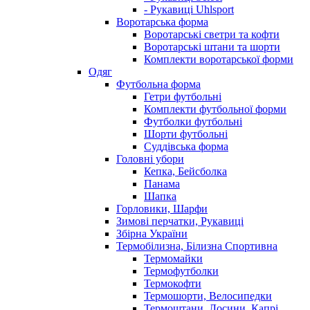
- Рукавиці Uhlsport
Воротарська форма
Воротарські светри та кофти
Воротарські штани та шорти
Комплекти воротарської форми
Одяг
Футбольна форма
Гетри футбольні
Комплекти футбольної форми
Футболки футбольні
Шорти футбольні
Суддівська форма
Головні убори
Кепка, Бейсболка
Панама
Шапка
Горловики, Шарфи
Зимові перчатки, Рукавиці
Збірна України
Термобілизна, Білизна Спортивна
Термомайки
Термофутболки
Термокофти
Термошорти, Велосипедки
Термоштани, Лосини, Капрі