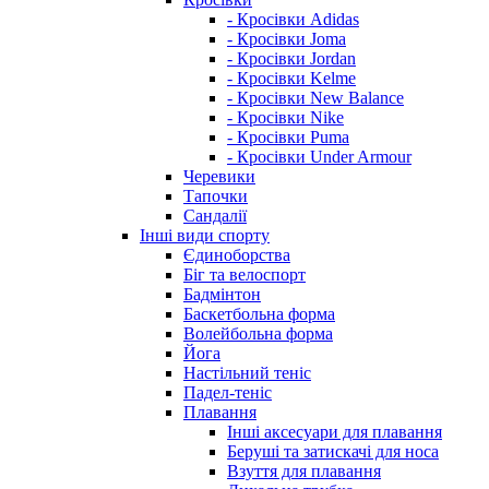
- Кросівки Adidas
- Кросівки Joma
- Кросівки Jordan
- Кросівки Kelme
- Кросівки New Balance
- Кросівки Nike
- Кросівки Puma
- Кросівки Under Armour
Черевики
Тапочки
Сандалії
Інші види спорту
Єдиноборства
Біг та велоспорт
Бадмінтон
Баскетбольна форма
Волейбольна форма
Йога
Настільний теніс
Падел-теніс
Плавання
Інші аксесуари для плавання
Беруші та затискачі для носа
Взуття для плавання