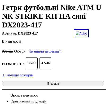
Гетри футбольні Nike ATM U
NK STRIKE KH HA сині
DX2823-417
DX2823-417
В наявності
893
грн
665
грн
Знайшли дешевше?
38-42
42-46
РОЗМІР EU:
Таблиця розмірів
В кошик
Захист покупки
Оригінальна продукція