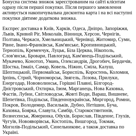
Бонусна система знижок зареєстрованим на сайті клієнтам
одразу після першої покупки. Після першого замовлення
активується накопичувальна дисконтна карта і на всі наступні
покупки діятиме додаткова знижка.
Експрес доставка в Київ, Харків, Одеса, Дніпро, Запоріжжя,
Львів, Кривий Ріг, Миколаїв, Вінниця, Херсон, Чернігів,
Полтава, Черкаси, Хмельницький, Чернівці, Житомир, Суми,
Рівне, Івано-Франківськ, Кам'янське, Кропивницький,
Тернопіль, Кременчук, Луцьк, Біла Церква, Нікополь,
Слов'янськ, Бровари, Павлоград, Кам'янець-Подільський,
Мукачево, Конотоп, Умань, Олександрія, Дрогобич, Бердичів,
Шостка, Ізмаїл, Самар, Ковель, Ніжин, Сміла, Калуш,
Шептицький, Первомайськ, Бориспіль, Коростень, Коломия,
Ірпінь, Стрий, Чорноморськ, Звягель, Лозова, Прилуки,
Енергодар, Нововолинськ, Горішні Плавні, Білгород-
Дністровський, Охтирка, Ізюм, Марганець, Нова Каховка,
Фастів, Лубни, Світловодськ, Жовті Води, Вараш, Вишневе,
Шепетівка, Подільськ, Південноукраїнськ, Миргород, Ромни,
Покров, Володимир, Васильків, Дубно, Нетішин, Буча,
Каховка, Боярка, Славута, Самбір, Старокостянтинів,
Вознесенськ, Жмеринка, Обухів, Борислав, Південне, Глухів,
Чугуїв, Новояворівськ, Костопіль, Вишгород, Токмак,
Могилів-Подільський, Синельникове, а також доставка по
Україні.