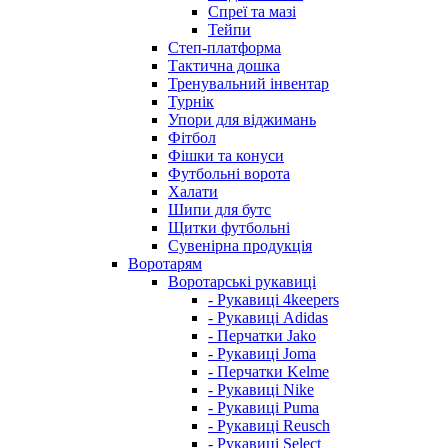
Спреї та мазі
Тейпи
Степ-платформа
Тактична дошка
Тренувальний інвентар
Турнік
Упори для віджимань
Фітбол
Фішки та конуси
Футбольні ворота
Халати
Шипи для бутс
Щитки футбольні
Сувенірна продукція
Воротарям
Воротарські рукавиці
- Рукавиці 4keepers
- Рукавиці Adidas
- Перчатки Jako
- Рукавиці Joma
- Перчатки Kelme
- Рукавиці Nike
- Рукавиці Puma
- Рукавиці Reusch
- Рукавиці Select