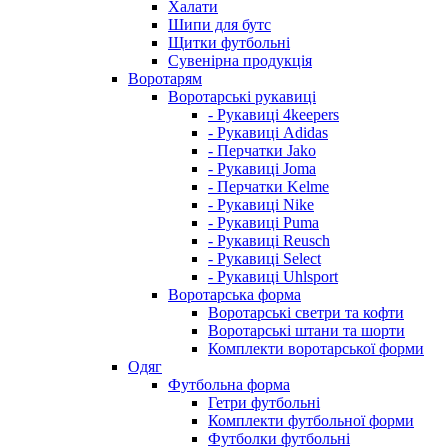
Халати
Шипи для бутс
Щитки футбольні
Сувенірна продукція
Воротарям
Воротарські рукавиці
- Рукавиці 4keepers
- Рукавиці Adidas
- Перчатки Jako
- Рукавиці Joma
- Перчатки Kelme
- Рукавиці Nike
- Рукавиці Puma
- Рукавиці Reusch
- Рукавиці Select
- Рукавиці Uhlsport
Воротарська форма
Воротарські светри та кофти
Воротарські штани та шорти
Комплекти воротарської форми
Одяг
Футбольна форма
Гетри футбольні
Комплекти футбольної форми
Футболки футбольні