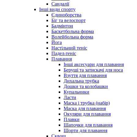
Сандалії
Інші види спорту
Єдиноборства
Біг та велоспорт
Бадмінтон
Баскетбольна форма
Волейбольна форма
Йога
Настільний теніс
Падел-теніс
Плавання
Інші аксесуари для плавання
Беруші та затискачі для носа
Взуття для плавання
Дихальна трубка
Дошки та колобашки
Купальники
Ласти
Маска і трубка (набір)
Маска для плавання
Окуляри для плавання
Плавки
Шапочки для плавання
Шорти для плавання
Сквош