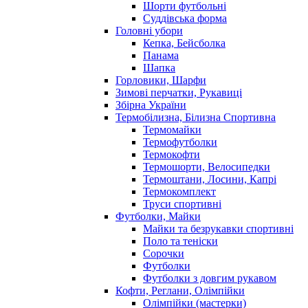
Шорти футбольні
Суддівська форма
Головні убори
Кепка, Бейсболка
Панама
Шапка
Горловики, Шарфи
Зимові перчатки, Рукавиці
Збірна України
Термобілизна, Білизна Спортивна
Термомайки
Термофутболки
Термокофти
Термошорти, Велосипедки
Термоштани, Лосини, Капрі
Термокомплект
Труси спортивні
Футболки, Майки
Майки та безрукавки спортивні
Поло та теніски
Сорочки
Футболки
Футболки з довгим рукавом
Кофти, Реглани, Олімпійки
Олімпійки (мастерки)