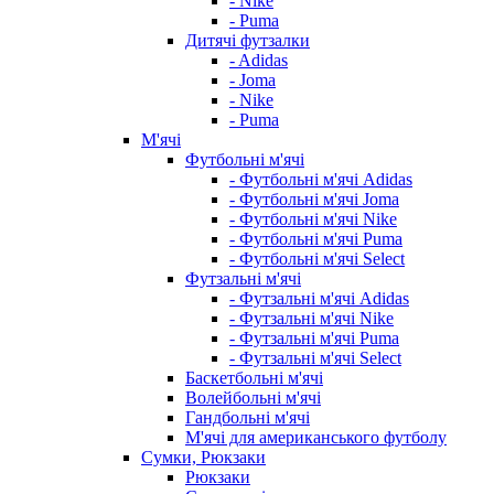
- Nike
- Puma
Дитячі футзалки
- Adidas
- Joma
- Nike
- Puma
М'ячі
Футбольні м'ячі
- Футбольні м'ячі Adidas
- Футбольні м'ячі Joma
- Футбольні м'ячі Nike
- Футбольні м'ячі Puma
- Футбольні м'ячі Select
Футзальні м'ячі
- Футзальні м'ячі Adidas
- Футзальні м'ячі Nike
- Футзальні м'ячі Puma
- Футзальні м'ячі Select
Баскетбольні м'ячі
Волейбольні м'ячі
Гандбольні м'ячі
М'ячі для американського футболу
Сумки, Рюкзаки
Рюкзаки