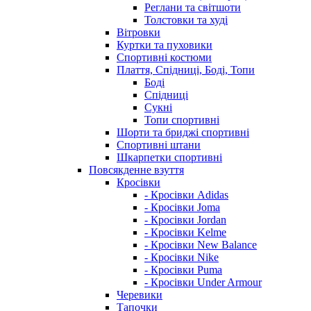
Реглани та світшоти
Толстовки та худі
Вітровки
Куртки та пуховики
Спортивні костюми
Плаття, Спідниці, Боді, Топи
Боді
Спідниці
Сукні
Топи спортивні
Шорти та бриджі спортивні
Спортивні штани
Шкарпетки спортивні
Повсякденне взуття
Кросівки
- Кросівки Adidas
- Кросівки Joma
- Кросівки Jordan
- Кросівки Kelme
- Кросівки New Balance
- Кросівки Nike
- Кросівки Puma
- Кросівки Under Armour
Черевики
Тапочки