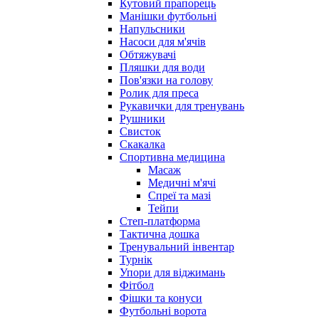
Кутовий прапорець
Манішки футбольні
Напульсники
Насоси для м'ячів
Обтяжувачі
Пляшки для води
Пов'язки на голову
Ролик для преса
Рукавички для тренувань
Рушники
Свисток
Скакалка
Спортивна медицина
Масаж
Медичні м'ячі
Спреї та мазі
Тейпи
Степ-платформа
Тактична дошка
Тренувальний інвентар
Турнік
Упори для віджимань
Фітбол
Фішки та конуси
Футбольні ворота