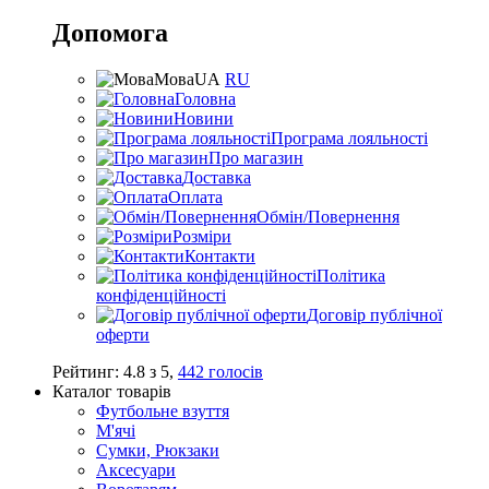
Допомога
Мова
UA
RU
Головна
Новини
Програма лояльності
Про магазин
Доставка
Оплата
Обмін/Повернення
Розміри
Контакти
Політика
конфіденційності
Договір публічної
оферти
Рейтинг:
4.8
з
5
,
442
голосів
Каталог товарів
Футбольне взуття
М'ячі
Сумки, Рюкзаки
Аксесуари