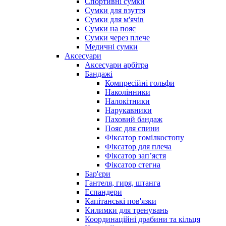
Спортивні сумки
Сумки для взуття
Сумки для м'ячів
Сумки на пояс
Сумки через плече
Медичні сумки
Аксесуари
Аксесуари арбітра
Бандажі
Компресійні гольфи
Наколінники
Налокітники
Нарукавники
Паховий бандаж
Пояс для спини
Фіксатор гомілкостопу
Фіксатор для плеча
Фіксатор запʼястя
Фіксатор стегна
Бар'єри
Гантеля, гиря, штанга
Еспандери
Капітанські пов'язки
Килимки для тренувань
Координаційні драбини та кільця