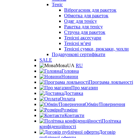
Теніс
Віброгасник для ракеток
Обмотка для ракеток
Одяг для тенісу
Ракетка для тенісу
Струна для ракеток
Тенісні аксесуари
Тенісні мʼячі
Тенісні сумки, рюкзаки, чохли
Подарункові сертифікати
SALE
Мова
UA
RU
Головна
Новини
Програма лояльності
Про магазин
Доставка
Оплата
Обмін/Повернення
Розміри
Контакти
Політика
конфіденційності
Договір
публічної оферти