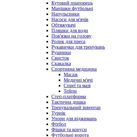
Кутовий прапорець
Манішки футбольні
Напульсники
Насоси для м'ячів
Обтяжувачі
Пляшки для води
Пов'язки на голову
Ролик для преса
Рукавички для тренувань
Рушники
Свисток
Скакалка
Спортивна медицина
Масаж
Медичні м'ячі
Спреї та мазі
Тейпи
Степ-платформа
Тактична дошка
Тренувальний інвентар
Турнік
Упори для віджимань
Фітбол
Фішки та конуси
Футбольні ворота