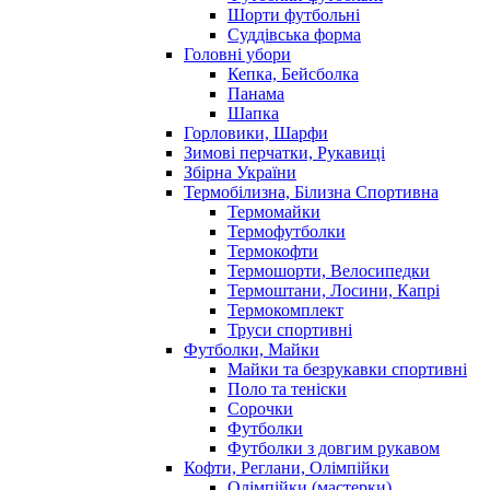
Шорти футбольні
Суддівська форма
Головні убори
Кепка, Бейсболка
Панама
Шапка
Горловики, Шарфи
Зимові перчатки, Рукавиці
Збірна України
Термобілизна, Білизна Спортивна
Термомайки
Термофутболки
Термокофти
Термошорти, Велосипедки
Термоштани, Лосини, Капрі
Термокомплект
Труси спортивні
Футболки, Майки
Майки та безрукавки спортивні
Поло та теніски
Сорочки
Футболки
Футболки з довгим рукавом
Кофти, Реглани, Олімпійки
Олімпійки (мастерки)