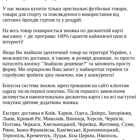
У нас можна купити тільки оригінальні футбольні товари,
товари для спорту та повсякденного використання від
світових брендів гуртом та у роздріб.
На весь товар поширюється знижка по дисконтній карті
магазину + діє програма: 100% гарантія найнижчої ціни в
інтернеті!
Якщо Ви знайшли ідентичний товар на території України, з
можливістю доставки, в такому ж розмірі дешевше, то просто
натисніть кнопку "Знайшли дешевше?" та заповніть просту
форму. Ми опрацюємо Ваш запит у найкоротші терміни та
спробуємо зробити ціну нижчою, ніж у конкурента!
Бонусна система знижок зареєстрованим на сайті клієнтам
одразу після першої покупки. Після першого замовлення
активується накопичувальна дисконтна карта і на всі наступні
покупки діятиме додаткова знижка.
Експрес доставка в Київ, Харків, Одеса, Дніпро, Запоріжжя,
Львів, Кривий Ріг, Миколаїв, Вінниця, Херсон, Чернігів,
Полтава, Черкаси, Хмельницький, Чернівці, Житомир, Суми,
Рівне, Івано-Франківськ, Кам'янське, Кропивницький,
Тернопіль, Кременчук, Луцьк, Біла Церква, Нікополь,