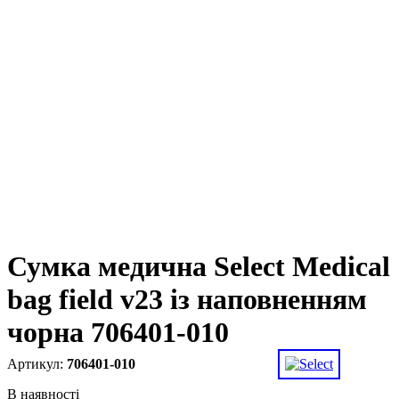
Сумка медична Select Medical
bag field v23 із наповненням
чорна 706401-010
706401-010
В наявності