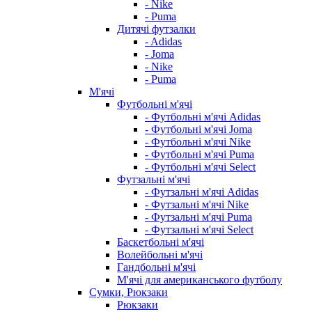
- Nike
- Puma
Дитячі футзалки
- Adidas
- Joma
- Nike
- Puma
М'ячі
Футбольні м'ячі
- Футбольні м'ячі Adidas
- Футбольні м'ячі Joma
- Футбольні м'ячі Nike
- Футбольні м'ячі Puma
- Футбольні м'ячі Select
Футзальні м'ячі
- Футзальні м'ячі Adidas
- Футзальні м'ячі Nike
- Футзальні м'ячі Puma
- Футзальні м'ячі Select
Баскетбольні м'ячі
Волейбольні м'ячі
Гандбольні м'ячі
М'ячі для американського футболу
Сумки, Рюкзаки
Рюкзаки