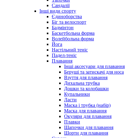
Сандалії
Інші види спорту
Єдиноборства
Біг та велоспорт
Бадмінтон
Баскетбольна форма
Волейбольна форма
Йога
Настільний теніс
Падел-теніс
Плавання
Інші аксесуари для плавання
Беруші та затискачі для носа
Взуття для плавання
Дихальна трубка
Дошки та колобашки
Купальники
Ласти
Маска і трубка (набір)
Маска для плавання
Окуляри для плавання
Плавки
Шапочки для плавання
Шорти для плавання