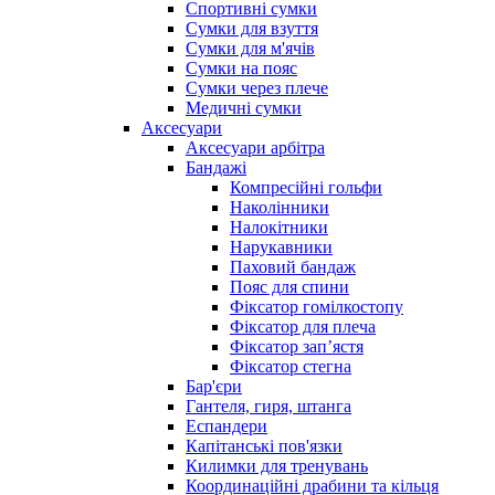
Спортивні сумки
Сумки для взуття
Сумки для м'ячів
Сумки на пояс
Сумки через плече
Медичні сумки
Аксесуари
Аксесуари арбітра
Бандажі
Компресійні гольфи
Наколінники
Налокітники
Нарукавники
Паховий бандаж
Пояс для спини
Фіксатор гомілкостопу
Фіксатор для плеча
Фіксатор запʼястя
Фіксатор стегна
Бар'єри
Гантеля, гиря, штанга
Еспандери
Капітанські пов'язки
Килимки для тренувань
Координаційні драбини та кільця