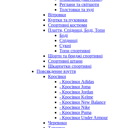
Реглани та світшоти
Толстовки та худі
Вітровки
Куртки та пуховики
Спортивні костюми
Плаття, Спідниці, Боді, Топи
Боді
Спідниці
Сукні
Топи спортивні
Шорти та бриджі спортивні
Спортивні штани
Шкарпетки спортивні
Повсякденне взуття
Кросівки
- Кросівки Adidas
- Кросівки Joma
- Кросівки Jordan
- Кросівки Kelme
- Кросівки New Balance
- Кросівки Nike
- Кросівки Puma
- Кросівки Under Armour
Черевики
Тапочки