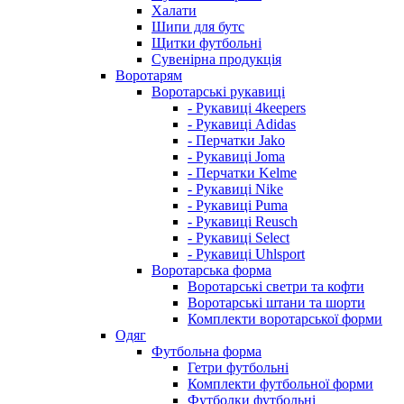
Халати
Шипи для бутс
Щитки футбольні
Сувенірна продукція
Воротарям
Воротарські рукавиці
- Рукавиці 4keepers
- Рукавиці Adidas
- Перчатки Jako
- Рукавиці Joma
- Перчатки Kelme
- Рукавиці Nike
- Рукавиці Puma
- Рукавиці Reusch
- Рукавиці Select
- Рукавиці Uhlsport
Воротарська форма
Воротарські светри та кофти
Воротарські штани та шорти
Комплекти воротарської форми
Одяг
Футбольна форма
Гетри футбольні
Комплекти футбольної форми
Футболки футбольні