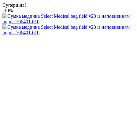
Суперціна!
-10%