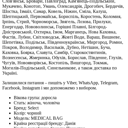
Слов'янськ, Бровари, Павлоград, Кам'янець-Подільський,
Мукачево, Конотоп, Умань, Олександрія, Дрогобич, Бердичів,
Шостка, Ізмаїл, Самар, Ковель, Ніжин, Сміла, Калуш,
Шептицький, Первомайськ, Бориспіль, Коростень, Коломия,
Ірпінь, Стрий, Чорноморськ, Звягель, Лозова, Прилуки,
Енергодар, Нововолинськ, Горішні Плавні, Білгород-
Дністровський, Охтирка, Ізюм, Марганець, Нова Каховка,
Фастів, Лубни, Світловодськ, Жовті Води, Вараш, Вишневе,
Шепетівка, Подільськ, Південноукраїнськ, Миргород, Ромни,
Покров, Володимир, Васильків, Дубно, Нетішин, Буча,
Каховка, Боярка, Славута, Самбір, Старокостянтинів,
Вознесенськ, Жмеринка, Обухів, Борислав, Південне, Глухів,
Чугуїв, Новояворівськ, Костопіль, Вишгород, Токмак,
Могилів-Подільський, Синельникове, а також доставка по
Україні.
Залишилися питання – пишіть у Viber, WhatsApp, Telegram,
Facebook, Instagram і ми допоможемо з вибором.
Вікова група:
доросла
Стать:
жіноча, чоловіча
Бренд:
Select
Колір:
чорний
Модель:
MEDICAL BAG
Країна реєстрації бренду:
Данія