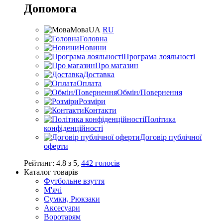
Допомога
Мова
UA
RU
Головна
Новини
Програма лояльності
Про магазин
Доставка
Оплата
Обмін/Повернення
Розміри
Контакти
Політика
конфіденційності
Договір публічної
оферти
Рейтинг:
4.8
з
5
,
442
голосів
Каталог товарів
Футбольне взуття
М'ячі
Сумки, Рюкзаки
Аксесуари
Воротарям