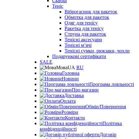
Сквош
Теніс
Віброгасник для ракеток
Обмотка для ракеток
Одяг для тенісу
Ракетка для тенісу
Струна для ракеток
Тенісні аксесуари
Тенісні мʼячі
Тенісні сумки, рюкзаки, чохли
Подарункові сертифікати
SALE
Мова
UA
RU
Головна
Новини
Програма лояльності
Про магазин
Доставка
Оплата
Обмін/Повернення
Розміри
Контакти
Політика
конфіденційності
Договір