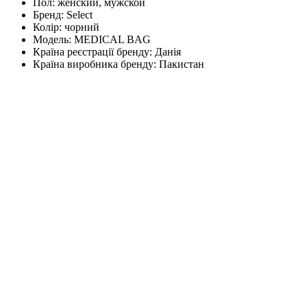
Пол:
женский, мужской
Бренд:
Select
Колір:
чорний
Модель:
MEDICAL BAG
Країна реєстрації бренду:
Данія
Країна виробника бренду:
Пакистан