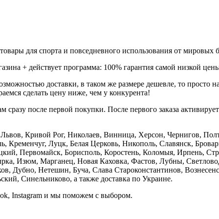
товары для спорта и повседневного использования от мировых б
газина + действует программа: 100% гарантия самой низкой цены
зможностью доставки, в таком же размере дешевле, то просто 
аемся сделать цену ниже, чем у конкурента!
м сразу после первой покупки. После первого заказа активируе
е, Львов, Кривой Рог, Николаев, Винница, Херсон, Чернигов, П
, Кременчуг, Луцк, Белая Церковь, Никополь, Славянск, Бровар
кий, Первомайск, Борисполь, Коростень, Коломыя, Ирпень, Стры
ка, Изюм, Марганец, Новая Каховка, Фастов, Лубны, Светлово
, Дубно, Нетешин, Буча, Слава Староконстантинов, Вознесенск
кий, Синельниково, а также доставка по Украине.
ook, Instagram и мы поможем с выбором.