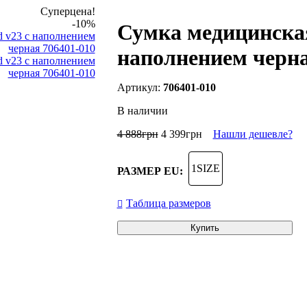
Суперцена!
-10%
Сумка медицинская 
наполнением черна
706401-010
В наличии
4 888
грн
4 399
грн
Нашли дешевле?
1SIZE
РАЗМЕР EU:
Таблица размеров
Купить