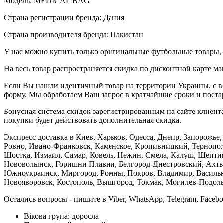
Модель: MEDICAL BAG
Страна регистрации бренда: Дания
Страна производителя бренда: Пакистан
У нас можно купить только оригинальные футбольные товары, 
На весь товар распространяется скидка по дисконтной карте ма
Если Вы нашли идентичный товар на территории Украины, с во
форму. Мы обработаем Ваш запрос в кратчайшие сроки и постар
Бонусная система скидок зарегистрированным на сайте клиента
покупки будет действовать дополнительная скидка.
Экспресс доставка в Киев, Харьков, Одесса, Днепр, Запорожь
Ровно, Ивано-Франковск, Каменское, Кропивницкий, Тернополь
Шостка, Измаил, Самар, Ковель, Нежин, Смела, Калуш, Шептиц
Нововолынск, Горишни Плавни, Белгород-Днестровский, Ахтыр
Южноукраинск, Миргород, Ромны, Покров, Владимир, Васильков
Новояворовск, Костополь, Вышгород, Токмак, Могилев-Подольс
Остались вопросы - пишите в Viber, WhatsApp, Telegram, Faceb
Вікова група:
доросла