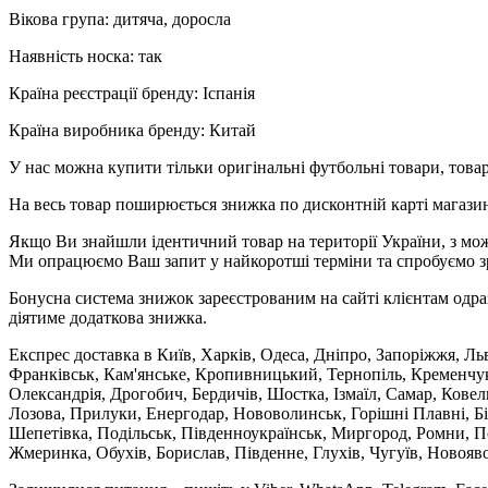
Вікова група: дитяча, доросла
Наявність носка: так
Країна реєстрації бренду: Іспанія
Країна виробника бренду: Китай
У нас можна купити тільки оригінальні футбольні товари, товар
На весь товар поширюється знижка по дисконтній карті магазину
Якщо Ви знайшли ідентичний товар на території України, з мож
Ми опрацюємо Ваш запит у найкоротші терміни та спробуємо з
Бонусна система знижок зареєстрованим на сайті клієнтам одра
діятиме додаткова знижка.
Експрес доставка в Київ, Харків, Одеса, Дніпро, Запоріжжя, Ль
Франківськ, Кам'янське, Кропивницький, Тернопіль, Кременчук,
Олександрія, Дрогобич, Бердичів, Шостка, Ізмаїл, Самар, Кове
Лозова, Прилуки, Енергодар, Нововолинськ, Горішні Плавні, Б
Шепетівка, Подільськ, Південноукраїнськ, Миргород, Ромни, По
Жмеринка, Обухів, Борислав, Південне, Глухів, Чугуїв, Новояв