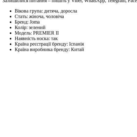
Залишилися питання – пишіть у Viber, WhatsApp, Telegram, Face
Вікова група:
дитяча, доросла
Стать:
жіноча, чоловіча
Бренд:
Joma
Колір:
зелений
Модель:
PREMIER II
Наявність носка:
так
Країна реєстрації бренду:
Іспанія
Країна виробника бренду:
Китай