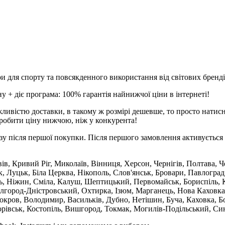
и для спорту та повсякденного використання від світових брендів
 + діє програма: 100% гарантія найнижчої ціни в інтернеті!
ливістю доставки, в такому ж розмірі дешевше, то просто натис
робити ціну нижчою, ніж у конкурента!
зу після першої покупки. Після першого замовлення активується 
вів, Кривий Ріг, Миколаїв, Вінниця, Херсон, Чернігів, Полтава,
 Луцьк, Біла Церква, Нікополь, Слов'янськ, Бровари, Павлоград
ль, Ніжин, Сміла, Калуш, Шептицький, Первомайськ, Бориспіль, К
ілгород-Дністровський, Охтирка, Ізюм, Марганець, Нова Каховка
кров, Володимир, Васильків, Дубно, Нетішин, Буча, Каховка, Бо
орівськ, Костопіль, Вишгород, Токмак, Могилів-Подільський, Син