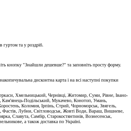
 гуртом та у роздріб.
ніть кнопку "Знайшли дешевше?" та заповніть просту форму.
накопичувальна дисконтна карта і на всі наступні покупки
 Черкаси, Хмельницький, Чернівці, Житомир, Суми, Рівне, Івано-
, Кам'янець-Подільський, Мукачево, Конотоп, Умань,
оростень, Коломия, Ірпінь, Стрий, Чорноморськ, Звягель,
, Фастів, Лубни, Світловодськ, Жовті Води, Вараш, Вишневе,
ярка, Славута, Самбір, Старокостянтинів, Вознесенськ,
ельникове, а також доставка по Україні.