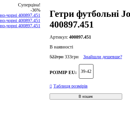
Суперціна!
-36%
Гетри футбольні J
400897.451
400897.451
В наявності
522
грн
333
грн
Знайшли дешевше?
39-42
РОЗМІР EU:
Таблиця розмірів
В кошик