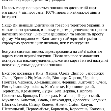
На весь товар поширюється знижка по дисконтній карті
магазину + діє програма: 100% гарантія найнижчої ціни в
інтернеті!
Якщо Ви знайшли ідентичний товар на території України, з
можливістю доставки, в такому ж розмірі дешевше, то просто
натисніть кнопку "Знайшли дешевше?" та заповніть просту
форму. Ми опрацюємо Ваш запит у найкоротші терміни та
спробуємо зробити ціну нижчою, ніж у конкурента!
Бонусна система знижок зареєстрованим на сайті клієнтам
одразу після першої покупки. Після першого замовлення
активується накопичувальна дисконтна карта і на всі наступні
покупки діятиме додаткова знижка.
Експрес доставка в Київ, Харків, Одеса, Дніпро, Запоріжжя,
Львів, Кривий Ріг, Миколаїв, Вінниця, Херсон, Чернігів,
Полтава, Черкаси, Хмельницький, Чернівці, Житомир, Суми,
Рівне, Івано-Франківськ, Кам'янське, Кропивницький,
Тернопіль, Кременчук, Луцьк, Біла Церква, Нікополь,
Слов'янськ, Бровари, Павлоград, Кам'янець-Подільський,
Мукачево, Конотоп, Умань, Олександрія, Дрогобич, Бердичів,
Шостка, Ізмаїл, Самар, Ковель, Ніжин, Сміла, Калуш,
Шептицький, Первомайськ, Бориспіль, Коростень, Коломия,