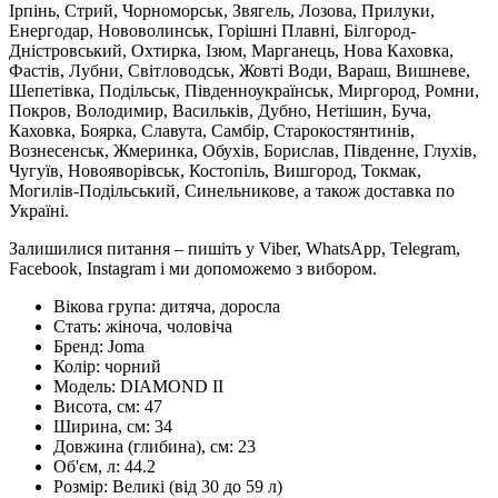
Ірпінь, Стрий, Чорноморськ, Звягель, Лозова, Прилуки,
Енергодар, Нововолинськ, Горішні Плавні, Білгород-
Дністровський, Охтирка, Ізюм, Марганець, Нова Каховка,
Фастів, Лубни, Світловодськ, Жовті Води, Вараш, Вишневе,
Шепетівка, Подільськ, Південноукраїнськ, Миргород, Ромни,
Покров, Володимир, Васильків, Дубно, Нетішин, Буча,
Каховка, Боярка, Славута, Самбір, Старокостянтинів,
Вознесенськ, Жмеринка, Обухів, Борислав, Південне, Глухів,
Чугуїв, Новояворівськ, Костопіль, Вишгород, Токмак,
Могилів-Подільський, Синельникове, а також доставка по
Україні.
Залишилися питання – пишіть у Viber, WhatsApp, Telegram,
Facebook, Instagram і ми допоможемо з вибором.
Вікова група:
дитяча, доросла
Стать:
жіноча, чоловіча
Бренд:
Joma
Колір:
чорний
Модель:
DIAMOND II
Висота, см:
47
Ширина, см:
34
Довжина (глибина), см:
23
Об'єм, л:
44.2
Розмір:
Великі (від 30 до 59 л)