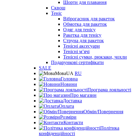
Шорти для плавання
Сквош
Теніс
Віброгасник для ракеток
Обмотка для ракеток
Одяг для тенісу
Ракетка для тенісу
Струна для ракеток
Тенісні аксесуари
Тенісні мʼячі
Тенісні сумки, рюкзаки, чохли
Подарункові сертифікати
SALE
Мова
UA
RU
Головна
Новини
Програма лояльності
Про магазин
Доставка
Оплата
Обмін/Повернення
Розміри
Контакти
Політика
конфіденційності