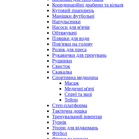
Координаційні драбини та кільця
Кутовий прапорець
Манішки футбольні
Напульсники
Насоси для м'ячів
Обтяжувачі
Пляшки для води
Пов'язки на голову
Ролик для преса
Рукавички для тренувань
Рушники
Свисток
Скакалка
Спортивна медицина
Масаж
Медичні м'ячі
Спреї та мазі
Тейпи
Степ-платформа
Тактична дошка
Тренувальний інвентар
Турнік
Упори для віджимань
Фітбол
Фішки та конуси