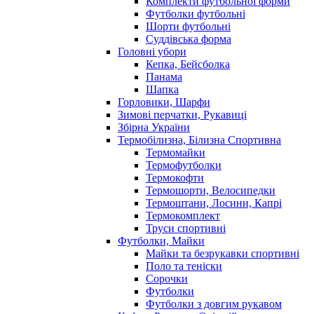
Комплекти футбольної форми
Футболки футбольні
Шорти футбольні
Суддівська форма
Головні убори
Кепка, Бейсболка
Панама
Шапка
Горловики, Шарфи
Зимові перчатки, Рукавиці
Збірна України
Термобілизна, Білизна Спортивна
Термомайки
Термофутболки
Термокофти
Термошорти, Велосипедки
Термоштани, Лосини, Капрі
Термокомплект
Труси спортивні
Футболки, Майки
Майки та безрукавки спортивні
Поло та теніски
Сорочки
Футболки
Футболки з довгим рукавом