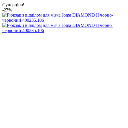
Суперціна!
-27%