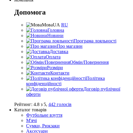
Допомога
Мова
UA
RU
Головна
Новини
Програма лояльності
Про магазин
Доставка
Оплата
Обмін/Повернення
Розміри
Контакти
Політика
конфіденційності
Договір публічної
оферти
Рейтинг:
4.8
з
5
,
442
голосів
Каталог товарів
Футбольне взуття
М'ячі
Сумки, Рюкзаки
Аксесуари