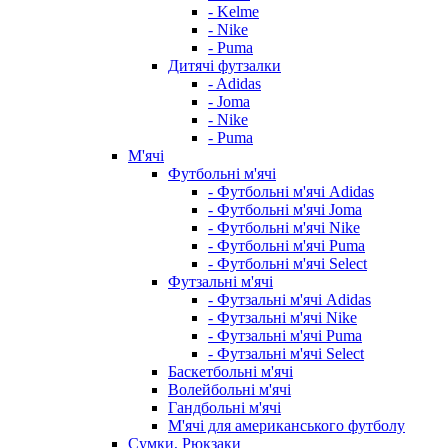
- Kelme
- Nike
- Puma
Дитячі футзалки
- Adidas
- Joma
- Nike
- Puma
М'ячі
Футбольні м'ячі
- Футбольні м'ячі Adidas
- Футбольні м'ячі Joma
- Футбольні м'ячі Nike
- Футбольні м'ячі Puma
- Футбольні м'ячі Select
Футзальні м'ячі
- Футзальні м'ячі Adidas
- Футзальні м'ячі Nike
- Футзальні м'ячі Puma
- Футзальні м'ячі Select
Баскетбольні м'ячі
Волейбольні м'ячі
Гандбольні м'ячі
М'ячі для американського футболу
Сумки, Рюкзаки