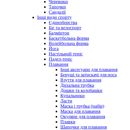
Черевики
Тапочки
Сандалії
Інші види спорту
Єдиноборства
Біг та велоспорт
Бадмінтон
Баскетбольна форма
Волейбольна форма
Йога
Настільний теніс
Падел-теніс
Плавання
Інші аксесуари для плавання
Беруші та затискачі для носа
Взуття для плавання
Дихальна трубка
Дошки та колобашки
Купальники
Ласти
Маска і трубка (набір)
Маска для плавання
Окуляри для плавання
Плавки
Шапочки для плавання