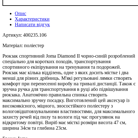
Опис
Характеристики
Написати відгук
Артикул: 400235.106
Матеріал: поліестер
Рюкзак спортивний Joma Diamond II чорно-синій розроблений
спеціально для коротких походів, транспортування
спортивного екіпірування на тренування та подорожей.
Рюкзак має кілька відділень, одне з яких досить містке і два
менші для різних дрібниць. М'які регульовані лямки створять
комфорт при перенесенні виробу на тривалі дистанції. Також є
зручна ручка для транспортування в руці або підвішування
рюкзака. Анатомічно правильна спинка створить
максимально зручну посадку. Виготовлений цей аксесуар із
високоякісного, міцного, зносостійкого поліестеру з
вологовідштовхувальними властивостями, для максимального
захисту речей від пилу та вологи під час прогулянок на
відкритому повітрі. Виріб має місткі розміри висота 47 см,
ширина 34см та глибина 23см.