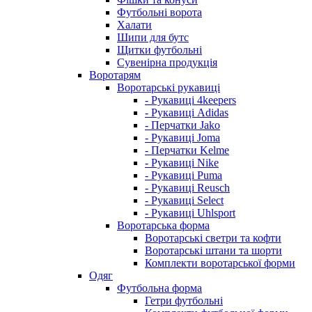
Футбольні ворота
Халати
Шипи для бутс
Щитки футбольні
Сувенірна продукція
Воротарям
Воротарські рукавиці
- Рукавиці 4keepers
- Рукавиці Adidas
- Перчатки Jako
- Рукавиці Joma
- Перчатки Kelme
- Рукавиці Nike
- Рукавиці Puma
- Рукавиці Reusch
- Рукавиці Select
- Рукавиці Uhlsport
Воротарська форма
Воротарські светри та кофти
Воротарські штани та шорти
Комплекти воротарської форми
Одяг
Футбольна форма
Гетри футбольні