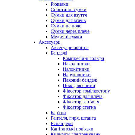
Рюкзаки
Спортивні сумки
Сумки для взуття
Сумки для м'ячів
Сумки на пояс
Сумки через плече
Медичні сумки
Аксесуари
Аксесуари арбітра
Бандажі
Компресійні гольфи
Наколінники
Налокітники
Нарукавники
Паховий бандаж
Пояс для спини
Фіксатор гомілкостопу
Фіксатор для плеча
Фіксатор запʼястя
Фіксатор стегна
Бар'єри
Гантеля, гиря, штанга
Еспандери
Капітанські пов'язки
Килимки для тренувань