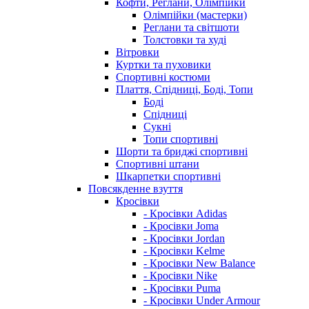
Кофти, Реглани, Олімпійки
Олімпійки (мастерки)
Реглани та світшоти
Толстовки та худі
Вітровки
Куртки та пуховики
Спортивні костюми
Плаття, Спідниці, Боді, Топи
Боді
Спідниці
Сукні
Топи спортивні
Шорти та бриджі спортивні
Спортивні штани
Шкарпетки спортивні
Повсякденне взуття
Кросівки
- Кросівки Adidas
- Кросівки Joma
- Кросівки Jordan
- Кросівки Kelme
- Кросівки New Balance
- Кросівки Nike
- Кросівки Puma
- Кросівки Under Armour