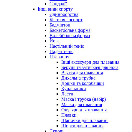
Сандалії
Інші види спорту
Єдиноборства
Біг та велоспорт
Бадмінтон
Баскетбольна форма
Волейбольна форма
Йога
Настільний теніс
Падел-теніс
Плавання
Інші аксесуари для плавання
Беруші та затискачі для носа
Взуття для плавання
Дихальна трубка
Дошки та колобашки
Купальники
Ласти
Маска і трубка (набір)
Маска для плавання
Окуляри для плавання
Плавки
Шапочки для плавання
Шорти для плавання
Сквош