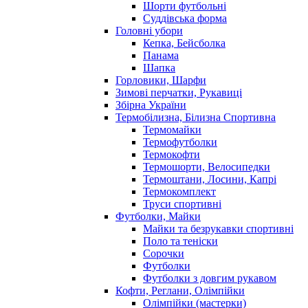
Шорти футбольні
Суддівська форма
Головні убори
Кепка, Бейсболка
Панама
Шапка
Горловики, Шарфи
Зимові перчатки, Рукавиці
Збірна України
Термобілизна, Білизна Спортивна
Термомайки
Термофутболки
Термокофти
Термошорти, Велосипедки
Термоштани, Лосини, Капрі
Термокомплект
Труси спортивні
Футболки, Майки
Майки та безрукавки спортивні
Поло та теніски
Сорочки
Футболки
Футболки з довгим рукавом
Кофти, Реглани, Олімпійки
Олімпійки (мастерки)