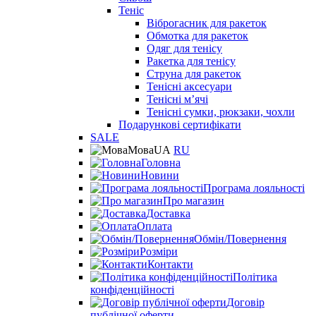
Теніс
Віброгасник для ракеток
Обмотка для ракеток
Одяг для тенісу
Ракетка для тенісу
Струна для ракеток
Тенісні аксесуари
Тенісні мʼячі
Тенісні сумки, рюкзаки, чохли
Подарункові сертифікати
SALE
Мова
UA
RU
Головна
Новини
Програма лояльності
Про магазин
Доставка
Оплата
Обмін/Повернення
Розміри
Контакти
Політика
конфіденційності
Договір
публічної оферти