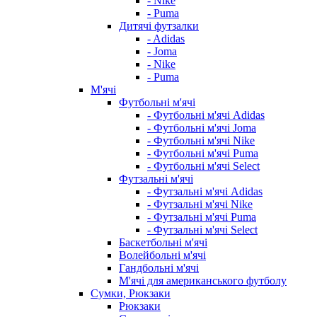
- Nike
- Puma
Дитячі футзалки
- Adidas
- Joma
- Nike
- Puma
М'ячі
Футбольні м'ячі
- Футбольні м'ячі Adidas
- Футбольні м'ячі Joma
- Футбольні м'ячі Nike
- Футбольні м'ячі Puma
- Футбольні м'ячі Select
Футзальні м'ячі
- Футзальні м'ячі Adidas
- Футзальні м'ячі Nike
- Футзальні м'ячі Puma
- Футзальні м'ячі Select
Баскетбольні м'ячі
Волейбольні м'ячі
Гандбольні м'ячі
М'ячі для американського футболу
Сумки, Рюкзаки
Рюкзаки