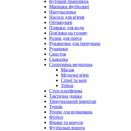
Кутовий прапорець
Манішки футбольні
Напульсники
Насоси для м'ячів
Обтяжувачі
Пляшки для води
Пов'язки на голову
Ролик для преса
Рукавички для тренувань
Рушники
Свисток
Скакалка
Спортивна медицина
Масаж
Медичні м'ячі
Спреї та мазі
Тейпи
Степ-платформа
Тактична дошка
Тренувальний інвентар
Турнік
Упори для віджимань
Фітбол
Фішки та конуси
Футбольні ворота