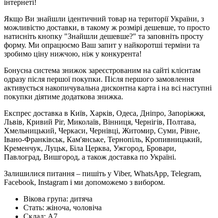
інтернеті!
Якщо Ви знайшли ідентичний товар на території України, з
можливістю доставки, в такому ж розмірі дешевше, то просто
натисніть кнопку "Знайшли дешевше?" та заповніть просту
форму. Ми опрацюємо Ваш запит у найкоротші терміни та
зробимо ціну нижчою, ніж у конкурента!
Бонусна система знижок зареєстрованим на сайті клієнтам
одразу після першої покупки. Після першого замовлення
активується накопичувальна дисконтна карта і на всі наступні
покупки діятиме додаткова знижка.
Експрес доставка в Київ, Харків, Одеса, Дніпро, Запоріжжя,
Львів, Кривий Ріг, Миколаїв, Вінниця, Чернігів, Полтава,
Хмельницький, Черкаси, Чернівці, Житомир, Суми, Рівне,
Івано-Франківськ, Кам'янське, Тернопіль, Кропивницький,
Кременчук, Луцьк, Біла Церква, Ужгород, Бровари,
Павлоград, Вишгород, а також доставка по Україні.
Залишилися питання – пишіть у Viber, WhatsApp, Telegram,
Facebook, Instagram і ми допоможемо з вибором.
Вікова група:
дитяча
Стать:
жіноча, чоловіча
Склад:
А7