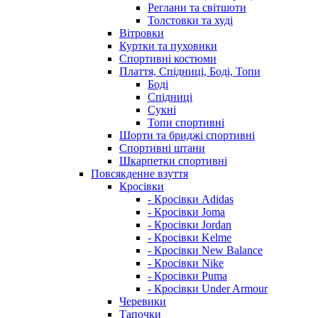
Реглани та світшоти
Толстовки та худі
Вітровки
Куртки та пуховики
Спортивні костюми
Плаття, Спідниці, Боді, Топи
Боді
Спідниці
Сукні
Топи спортивні
Шорти та бриджі спортивні
Спортивні штани
Шкарпетки спортивні
Повсякденне взуття
Кросівки
- Кросівки Adidas
- Кросівки Joma
- Кросівки Jordan
- Кросівки Kelme
- Кросівки New Balance
- Кросівки Nike
- Кросівки Puma
- Кросівки Under Armour
Черевики
Тапочки