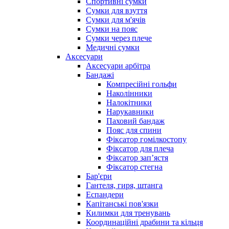
Спортивні сумки
Сумки для взуття
Сумки для м'ячів
Сумки на пояс
Сумки через плече
Медичні сумки
Аксесуари
Аксесуари арбітра
Бандажі
Компресійні гольфи
Наколінники
Налокітники
Нарукавники
Паховий бандаж
Пояс для спини
Фіксатор гомілкостопу
Фіксатор для плеча
Фіксатор запʼястя
Фіксатор стегна
Бар'єри
Гантеля, гиря, штанга
Еспандери
Капітанські пов'язки
Килимки для тренувань
Координаційні драбини та кільця