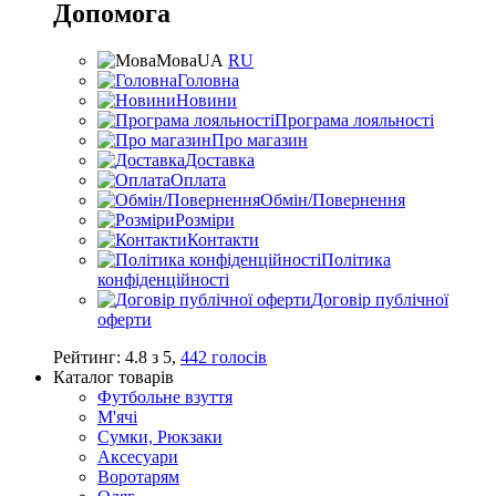
Допомога
Мова
UA
RU
Головна
Новини
Програма лояльності
Про магазин
Доставка
Оплата
Обмін/Повернення
Розміри
Контакти
Політика
конфіденційності
Договір публічної
оферти
Рейтинг:
4.8
з
5
,
442
голосів
Каталог товарів
Футбольне взуття
М'ячі
Сумки, Рюкзаки
Аксесуари
Воротарям