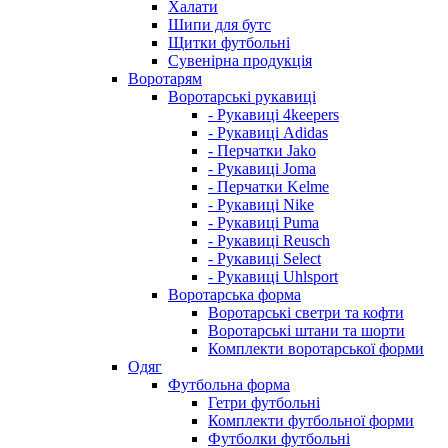
Халати
Шипи для бутс
Щитки футбольні
Сувенірна продукція
Воротарям
Воротарські рукавиці
- Рукавиці 4keepers
- Рукавиці Adidas
- Перчатки Jako
- Рукавиці Joma
- Перчатки Kelme
- Рукавиці Nike
- Рукавиці Puma
- Рукавиці Reusch
- Рукавиці Select
- Рукавиці Uhlsport
Воротарська форма
Воротарські светри та кофти
Воротарські штани та шорти
Комплекти воротарської форми
Одяг
Футбольна форма
Гетри футбольні
Комплекти футбольної форми
Футболки футбольні