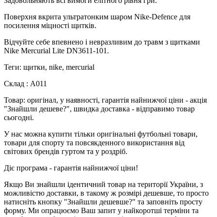
Задовольняють всі вимоги елітного рівня гри.
Поверхня вкрита ультратонким шаром Nike-Defence для
посилення міцності щитків.
Відчуйте себе впевнено і невразливим до травм з щитками
Nike Mercurial Lite DN3611-101.
Теги: щитки, nike, mercurial
Склад : А011
Товар: оригінал, у наявності, гарантія найнижчої ціни - акція
"Знайшли дешеве?", швидка доставка - відправимо товар
сьогодні.
У нас можна купити тільки оригінальні футбольні товари,
товари для спорту та повсякденного використання від
світових брендів гуртом та у роздріб.
Діє програма - гарантія найнижчої ціни!
Якщо Ви знайшли ідентичний товар на території України, з
можливістю доставки, в такому ж розмірі дешевше, то просто
натисніть кнопку "Знайшли дешевше?" та заповніть просту
форму. Ми опрацюємо Ваш запит у найкоротші терміни та