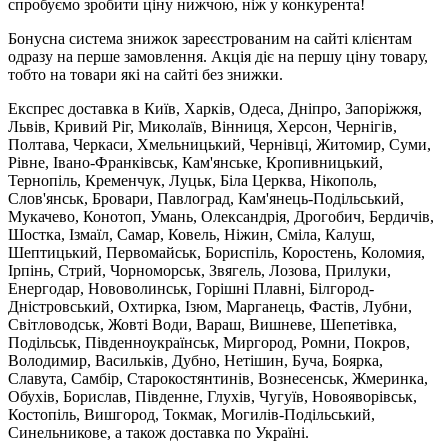
спробуємо зробити ціну нижчою, ніж у конкурента!
Бонусна система знижок зареєстрованим на сайті клієнтам
одразу на перше замовлення. Акція діє на першу ціну товару,
тобто на товари які на сайті без знижки.
Експрес доставка в Київ, Харків, Одеса, Дніпро, Запоріжжя,
Львів, Кривий Ріг, Миколаїв, Вінниця, Херсон, Чернігів,
Полтава, Черкаси, Хмельницький, Чернівці, Житомир, Суми,
Рівне, Івано-Франківськ, Кам'янське, Кропивницький,
Тернопіль, Кременчук, Луцьк, Біла Церква, Нікополь,
Слов'янськ, Бровари, Павлоград, Кам'янець-Подільський,
Мукачево, Конотоп, Умань, Олександрія, Дрогобич, Бердичів,
Шостка, Ізмаїл, Самар, Ковель, Ніжин, Сміла, Калуш,
Шептицький, Первомайськ, Бориспіль, Коростень, Коломия,
Ірпінь, Стрий, Чорноморськ, Звягель, Лозова, Прилуки,
Енергодар, Нововолинськ, Горішні Плавні, Білгород-
Дністровський, Охтирка, Ізюм, Марганець, Фастів, Лубни,
Світловодськ, Жовті Води, Вараш, Вишневе, Шепетівка,
Подільськ, Південноукраїнськ, Миргород, Ромни, Покров,
Володимир, Васильків, Дубно, Нетішин, Буча, Боярка,
Славута, Самбір, Старокостянтинів, Вознесенськ, Жмеринка,
Обухів, Борислав, Південне, Глухів, Чугуїв, Новояворівськ,
Костопіль, Вишгород, Токмак, Могилів-Подільський,
Синельникове, а також доставка по Україні.