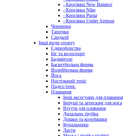
- Кросівки New Balance
- Кросівки Nike
- Кросівки Puma
- Кросівки Under Armour
Черевики
Тапочки
Сандалії
Інші види спорту
Єдиноборства
Біг та велоспорт
Бадмінтон
Баскетбольна форма
Волейбольна форма
Йога
Настільний теніс
Падел-теніс
Плавання
Інші аксесуари для плавання
Беруші та затискачі для носа
Взуття для плавання
Дихальна трубка
Дошки та колобашки
Купальники
Ласти
Маска і трубка (набір)