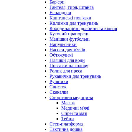
Бар'єри
Гантеля, гиря, штанга
Еспандери
Капітанські пов'язки
Килимки для тренувань
Координаційні драбини та кільця
Кутовий прапорець
Манішки футбольні
Напульсники
Насоси для м'ячів
Обтяжувачі
Пляшки для води
Пов'язки на голову
Ролик для преса
Рукавички для тренувань
Рушники
Свисток
Скакалка
Спортивна медицина
Масаж
Медичні м'ячі
Спреї та мазі
Тейпи
Степ-платформа
Тактична дошка