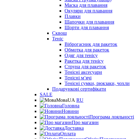
Маска для плавання
Окуляри для плавання
Плавки
Шапочки для плавання
Шорти для плавання
Сквош
Теніс
Віброгасник для ракеток
Обмотка для ракеток
Одяг для тенісу
Ракетка для тенісу
Струна для ракеток
Тенісні аксесуари
Тенісні мʼячі
Тенісні сумки, рюкзаки, чохли
Подарункові сертифікати
SALE
Мова
UA
RU
Головна
Новини
Програма лояльності
Про магазин
Доставка
Оплата