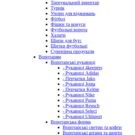
Тренувальний інвентар
Турнік
Упори для віджимань
Фітбол
Фішки та конуси
Футбольні ворота
Халати
Шипи для бутс
Щитки футбольні
Сувенірна продукція
Воротарям
Воротарські рукавиці
- Рукавиці 4keepers
- Рукавиці Adidas
- Перчатки Jako
- Рукавиці Joma
- Перчатки Kelme
- Рукавиці Nike
- Рукавиці Puma
- Рукавиці Reusch
- Рукавиці Select
- Рукавиці Uhlsport
Воротарська форма
Воротарські светри та кофти
Воротарські штани та шорти