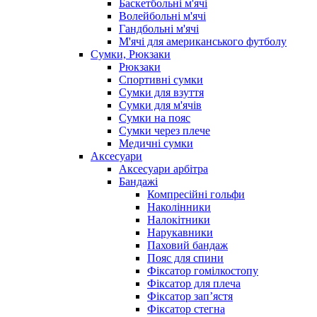
Баскетбольні м'ячі
Волейбольні м'ячі
Гандбольні м'ячі
М'ячі для американського футболу
Сумки, Рюкзаки
Рюкзаки
Спортивні сумки
Сумки для взуття
Сумки для м'ячів
Сумки на пояс
Сумки через плече
Медичні сумки
Аксесуари
Аксесуари арбітра
Бандажі
Компресійні гольфи
Наколінники
Налокітники
Нарукавники
Паховий бандаж
Пояс для спини
Фіксатор гомілкостопу
Фіксатор для плеча
Фіксатор запʼястя
Фіксатор стегна