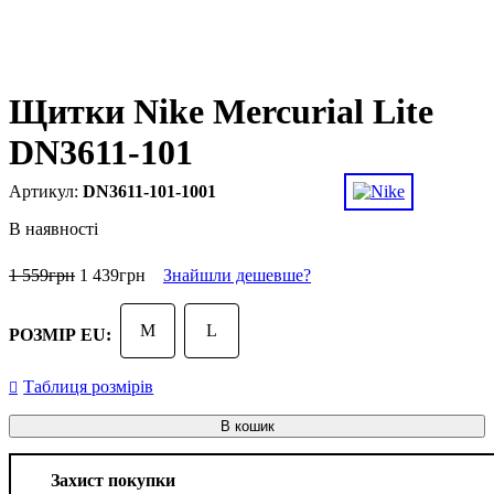
Щитки Nike Mercurial Lite
DN3611-101
DN3611-101-1001
В наявності
1 559
грн
1 439
грн
Знайшли дешевше?
M
L
РОЗМІР EU:
Таблиця розмірів
В кошик
Захист покупки