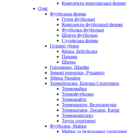
Комплекти воротарської форми
Одяг
Футбольна форма
Гетри футбольні
Комплекти футбольної форми
Футболки футбольні
Шорти футбольні
Суддівська форма
Головні убори
Кепка, Бейсболка
Панама
Шапка
Горловики, Шарфи
Зимові перчатки, Рукавиці
Збірна України
Термобілизна, Білизна Спортивна
Термомайки
Термофутболки
Термокофти
Термошорти, Велосипедки
Термоштани, Лосини, Капрі
Термокомплект
Труси спортивні
Футболки, Майки
Майки та безрукавки спортивні