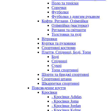
Поло та теніски
Сорочки
Футболки
Футболки з довгим рукавом
Кофти, Реглани, Олімпійки
Олімпійки (мастерки)
Реглани та світшоти
Толстовки та худі
Вітровки
Куртки та пуховики
Спортивні костюми
Плаття, Спідниці, Боді, Топи
Боді
Спідниці
Сукні
Топи спортивні
Шорти та бриджі спортивні
Спортивні штани
Шкарпетки спортивні
Повсякденне взуття
Кросівки
- Кросівки Adidas
- Кросівки Joma
- Кросівки Jordan
- Кросівки Kelme