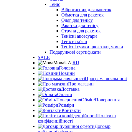
Теніс
Віброгасник для ракеток
Обмотка для ракеток
Одяг для тенісу
Ракетка для тенісу
Струна для ракеток
Тенісні аксесуари
Тенісні мʼячі
Тенісні сумки, рюкзаки, чохли
Подарункові сертифікати
SALE
Мова
UA
RU
Головна
Новини
Програма лояльності
Про магазин
Доставка
Оплата
Обмін/Повернення
Розміри
Контакти
Політика
конфіденційності
Договір
публічної оферти