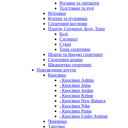
Реглани та світшоти
Толстовки та худі
Вітровки
Куртки та пуховики
Спортивні костюми
Плаття, Спідниці, Боді, Топи
Боді
Спідниці
Сукні
Топи спортивні
Шорти та бриджі спортивні
Спортивні штани
Шкарпетки спортивні
Повсякденне взуття
Кросівки
- Кросівки Adidas
- Кросівки Joma
- Кросівки Jordan
- Кросівки Kelme
- Кросівки New Balance
- Кросівки Nike
- Кросівки Puma
- Кросівки Under Armour
Черевики
Тапочки