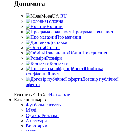
Допомога
Мова
UA
RU
Головна
Новини
Програма лояльності
Про магазин
Доставка
Оплата
Обмін/Повернення
Розміри
Контакти
Політика
конфіденційності
Договір публічної
оферти
Рейтинг:
4.8
з
5
,
442
голосів
Каталог товарів
Футбольне взуття
М'ячі
Сумки, Рюкзаки
Аксесуари
Воротарям