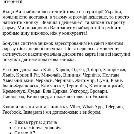
інтернеті!
Якщо Ви знайшли ідентичний товар на території України, з
можливістю доставки, в такому ж розмірі дешевше, то просто
натисніть кнопку "Знайшли дешевше?" та заповніть просту
форму. Ми опрацюємо Ваш запит у найкоротші терміни та
зробимо ціну нижчою, ніж у конкурента!
Бонусна система знижок зареєстрованим на сайті клієнтам
одразу після першої покупки. Після першого замовлення
активується накопичувальна дисконтна карта і на всі наступні
покупки діятиме додаткова знижка.
Експрес доставка в Київ, Харків, Одеса, Дніпро, Запоріжжя,
Львів, Кривий Ріг, Миколаїв, Вінниця, Чернігів, Полтава,
Хмельницький, Черкаси, Чернівці, Житомир, Суми, Рівне,
Івано-Франківськ, Кам'янське, Тернопіль, Кропивницький,
Кременчук, Луцьк, Біла Церква, Ужгород, Бровари,
Павлоград, Вишгород, а також доставка по Україні.
Залишилися питання – пишіть у Viber, WhatsApp, Telegram,
Facebook, Instagram і ми допоможемо з вибором.
Вікова група:
дитяча
Стать:
жіноча, чоловіча
Склад:
А7