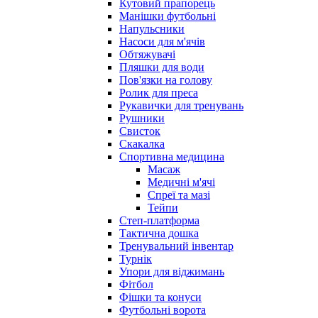
Кутовий прапорець
Манішки футбольні
Напульсники
Насоси для м'ячів
Обтяжувачі
Пляшки для води
Пов'язки на голову
Ролик для преса
Рукавички для тренувань
Рушники
Свисток
Скакалка
Спортивна медицина
Масаж
Медичні м'ячі
Спреї та мазі
Тейпи
Степ-платформа
Тактична дошка
Тренувальний інвентар
Турнік
Упори для віджимань
Фітбол
Фішки та конуси
Футбольні ворота