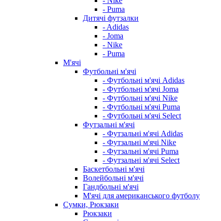
- Nike
- Puma
Дитячі футзалки
- Adidas
- Joma
- Nike
- Puma
М'ячі
Футбольні м'ячі
- Футбольні м'ячі Adidas
- Футбольні м'ячі Joma
- Футбольні м'ячі Nike
- Футбольні м'ячі Puma
- Футбольні м'ячі Select
Футзальні м'ячі
- Футзальні м'ячі Adidas
- Футзальні м'ячі Nike
- Футзальні м'ячі Puma
- Футзальні м'ячі Select
Баскетбольні м'ячі
Волейбольні м'ячі
Гандбольні м'ячі
М'ячі для американського футболу
Сумки, Рюкзаки
Рюкзаки