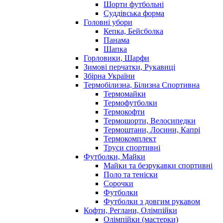
Шорти футбольні
Суддівська форма
Головні убори
Кепка, Бейсболка
Панама
Шапка
Горловики, Шарфи
Зимові перчатки, Рукавиці
Збірна України
Термобілизна, Білизна Спортивна
Термомайки
Термофутболки
Термокофти
Термошорти, Велосипедки
Термоштани, Лосини, Капрі
Термокомплект
Труси спортивні
Футболки, Майки
Майки та безрукавки спортивні
Поло та теніски
Сорочки
Футболки
Футболки з довгим рукавом
Кофти, Реглани, Олімпійки
Олімпійки (мастерки)