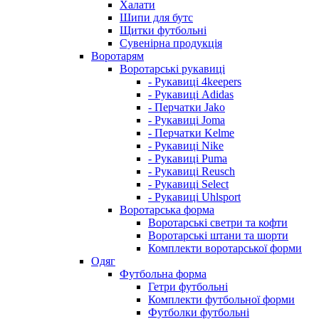
Халати
Шипи для бутс
Щитки футбольні
Сувенірна продукція
Воротарям
Воротарські рукавиці
- Рукавиці 4keepers
- Рукавиці Adidas
- Перчатки Jako
- Рукавиці Joma
- Перчатки Kelme
- Рукавиці Nike
- Рукавиці Puma
- Рукавиці Reusch
- Рукавиці Select
- Рукавиці Uhlsport
Воротарська форма
Воротарські светри та кофти
Воротарські штани та шорти
Комплекти воротарської форми
Одяг
Футбольна форма
Гетри футбольні
Комплекти футбольної форми
Футболки футбольні