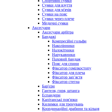
Спортивні сумки
Сумки для взуття
Сумки для м'ячів
Сумки на пояс
Сумки через плече
Медичні сумки
Аксесуари
Аксесуари арбітра
Бандажі
Компресійні гольфи
Наколінники
Налокітники
Нарукавники
Паховий бандаж
Пояс для спини
Фіксатор гомілкостопу
Фіксатор для плеча
Фіксатор запʼястя
Фіксатор стегна
Бар'єри
Гантеля, гиря, штанга
Еспандери
Капітанські пов'язки
Килимки для тренувань
Координаційні драбини та кільця