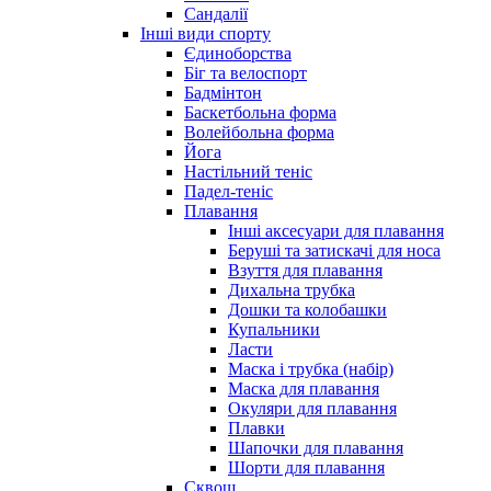
Сандалії
Інші види спорту
Єдиноборства
Біг та велоспорт
Бадмінтон
Баскетбольна форма
Волейбольна форма
Йога
Настільний теніс
Падел-теніс
Плавання
Інші аксесуари для плавання
Беруші та затискачі для носа
Взуття для плавання
Дихальна трубка
Дошки та колобашки
Купальники
Ласти
Маска і трубка (набір)
Маска для плавання
Окуляри для плавання
Плавки
Шапочки для плавання
Шорти для плавання
Сквош