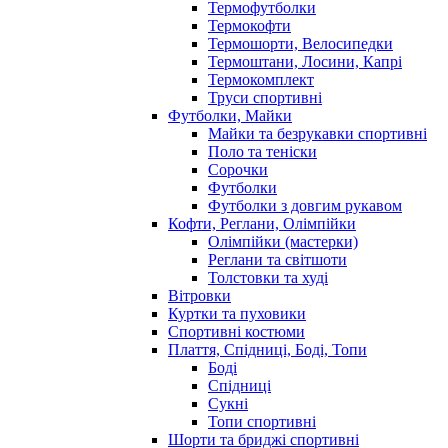
Термофутболки
Термокофти
Термошорти, Велосипедки
Термоштани, Лосини, Капрі
Термокомплект
Труси спортивні
Футболки, Майки
Майки та безрукавки спортивні
Поло та теніски
Сорочки
Футболки
Футболки з довгим рукавом
Кофти, Реглани, Олімпійки
Олімпійки (мастерки)
Реглани та світшоти
Толстовки та худі
Вітровки
Куртки та пуховики
Спортивні костюми
Плаття, Спідниці, Боді, Топи
Боді
Спідниці
Сукні
Топи спортивні
Шорти та бриджі спортивні