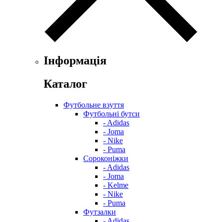
Інформація
Каталог
Футбольне взуття
Футбольні бутси
- Adidas
- Joma
- Nike
- Puma
Сороконіжки
- Adidas
- Joma
- Kelme
- Nike
- Puma
Футзалки
- Adidas