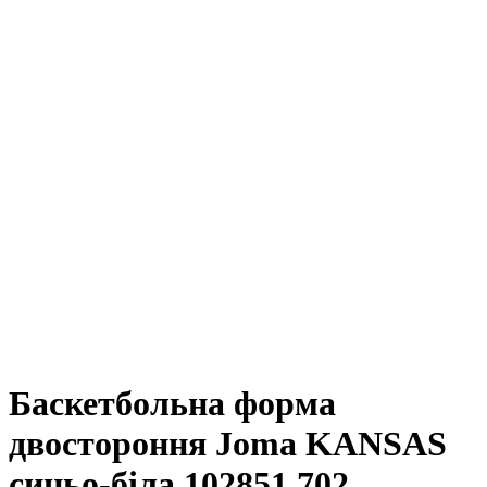
Баскетбольна форма
двостороння Joma KANSAS
синьо-біла 102851.702