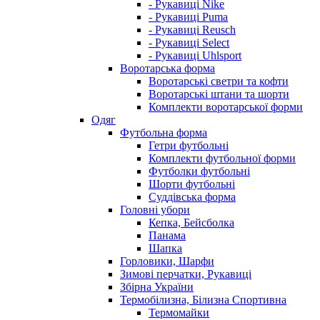
- Рукавиці Nike
- Рукавиці Puma
- Рукавиці Reusch
- Рукавиці Select
- Рукавиці Uhlsport
Воротарська форма
Воротарські светри та кофти
Воротарські штани та шорти
Комплекти воротарської форми
Одяг
Футбольна форма
Гетри футбольні
Комплекти футбольної форми
Футболки футбольні
Шорти футбольні
Суддівська форма
Головні убори
Кепка, Бейсболка
Панама
Шапка
Горловики, Шарфи
Зимові перчатки, Рукавиці
Збірна України
Термобілизна, Білизна Спортивна
Термомайки