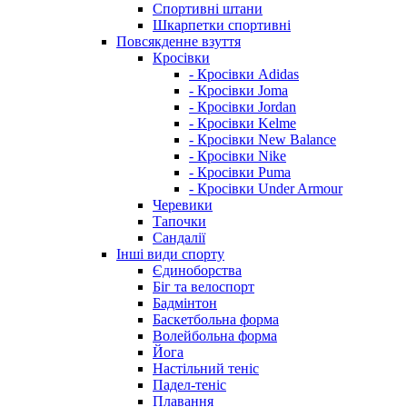
Спортивні штани
Шкарпетки спортивні
Повсякденне взуття
Кросівки
- Кросівки Adidas
- Кросівки Joma
- Кросівки Jordan
- Кросівки Kelme
- Кросівки New Balance
- Кросівки Nike
- Кросівки Puma
- Кросівки Under Armour
Черевики
Тапочки
Сандалії
Інші види спорту
Єдиноборства
Біг та велоспорт
Бадмінтон
Баскетбольна форма
Волейбольна форма
Йога
Настільний теніс
Падел-теніс
Плавання