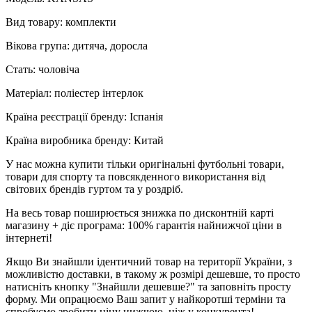
Вид товару: комплекти
Вікова група: дитяча, доросла
Стать: чоловіча
Матеріал: поліестер інтерлок
Країна реєстрації бренду: Іспанія
Країна виробника бренду: Китай
У нас можна купити тільки оригінальні футбольні товари,
товари для спорту та повсякденного використання від
світових брендів гуртом та у роздріб.
На весь товар поширюється знижка по дисконтній карті
магазину + діє програма: 100% гарантія найнижчої ціни в
інтернеті!
Якщо Ви знайшли ідентичний товар на території України, з
можливістю доставки, в такому ж розмірі дешевше, то просто
натисніть кнопку "Знайшли дешевше?" та заповніть просту
форму. Ми опрацюємо Ваш запит у найкоротші терміни та
спробуємо зробити ціну нижчою, ніж у конкурента!