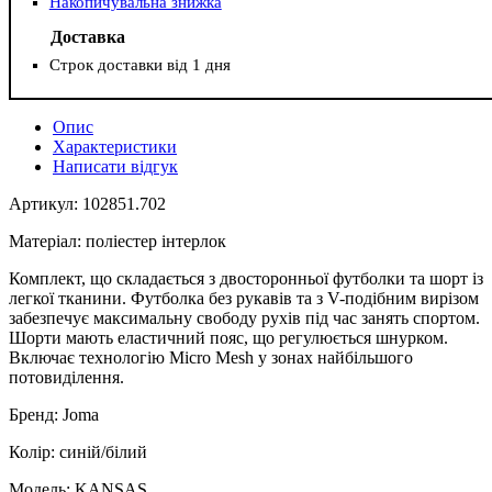
Накопичувальна знижка
Доставка
Строк доставки від 1 дня
Опис
Характеристики
Написати відгук
Артикул: 102851.702
Матеріал: поліестер інтерлок
Комплект, що складається з двосторонньої футболки та шорт із
легкої тканини. Футболка без рукавів та з V-подібним вирізом
забезпечує максимальну свободу рухів під час занять спортом.
Шорти мають еластичний пояс, що регулюється шнурком.
Включає технологію Micro Mesh у зонах найбільшого
потовиділення.
Бренд: Joma
Колір: синій/білий
Модель: KANSAS