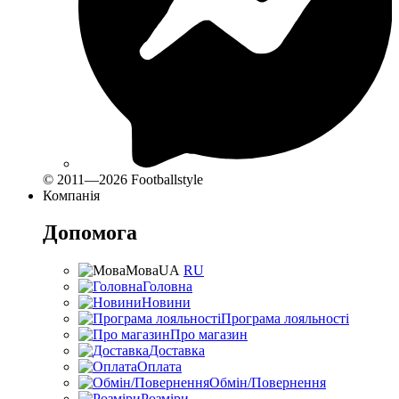
© 2011—2026 Footballstyle
Компанія
Допомога
Мова
UA
RU
Головна
Новини
Програма лояльності
Про магазин
Доставка
Оплата
Обмін/Повернення
Розміри