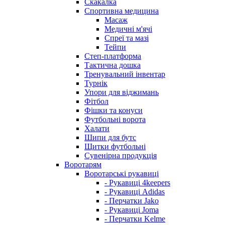
Скакалка
Спортивна медицина
Масаж
Медичні м'ячі
Спреї та мазі
Тейпи
Степ-платформа
Тактична дошка
Тренувальний інвентар
Турнік
Упори для віджимань
Фітбол
Фішки та конуси
Футбольні ворота
Халати
Шипи для бутс
Щитки футбольні
Сувенірна продукція
Воротарям
Воротарські рукавиці
- Рукавиці 4keepers
- Рукавиці Adidas
- Перчатки Jako
- Рукавиці Joma
- Перчатки Kelme