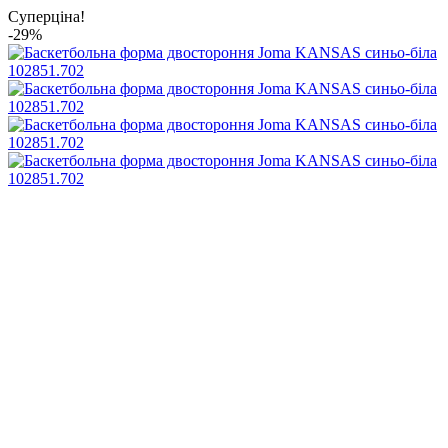
Суперціна!
-29%