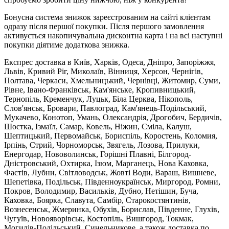
Бонусна система знижок зареєстрованим на сайті клієнтам
одразу після першої покупки. Після першого замовлення
активується накопичувальна дисконтна карта і на всі наступні
покупки діятиме додаткова знижка.
Експрес доставка в Київ, Харків, Одеса, Дніпро, Запоріжжя,
Львів, Кривий Ріг, Миколаїв, Вінниця, Херсон, Чернігів,
Полтава, Черкаси, Хмельницький, Чернівці, Житомир, Суми,
Рівне, Івано-Франківськ, Кам'янське, Кропивницький,
Тернопіль, Кременчук, Луцьк, Біла Церква, Нікополь,
Слов'янськ, Бровари, Павлоград, Кам'янець-Подільський,
Мукачево, Конотоп, Умань, Олександрія, Дрогобич, Бердичів,
Шостка, Ізмаїл, Самар, Ковель, Ніжин, Сміла, Калуш,
Шептицький, Первомайськ, Бориспіль, Коростень, Коломия,
Ірпінь, Стрий, Чорноморськ, Звягель, Лозова, Прилуки,
Енергодар, Нововолинськ, Горішні Плавні, Білгород-
Дністровський, Охтирка, Ізюм, Марганець, Нова Каховка,
Фастів, Лубни, Світловодськ, Жовті Води, Вараш, Вишневе,
Шепетівка, Подільськ, Південноукраїнськ, Миргород, Ромни,
Покров, Володимир, Васильків, Дубно, Нетішин, Буча,
Каховка, Боярка, Славута, Самбір, Старокостянтинів,
Вознесенськ, Жмеринка, Обухів, Борислав, Південне, Глухів,
Чугуїв, Новояворівськ, Костопіль, Вишгород, Токмак,
Могилів-Подільський, Синельникове, а також доставка по