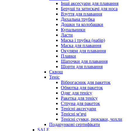
Інші аксесуари для плавання
Беруші та затискачі для носа
Взуття для плавання
Дихальна трубка
Дошки та колобашки
Купальники
Ласти
Маска і трубка (набір)
Маска для плавання
Окуляри для плавання
Плавки
Шапочки для плавання
Шорти для плавання
Сквош
Теніс
Віброгасник для ракеток
Обмотка для ракеток
Одяг для тенісу
Ракетка для тенісу
Струна для ракеток
Тенісні аксесуари
Тенісні мʼячі
Тенісні сумки, рюкзаки, чохли
Подарункові сертифікати
SALE