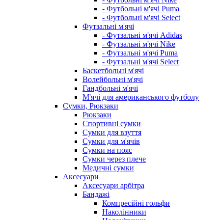
- Футбольні м'ячі Puma
- Футбольні м'ячі Select
Футзальні м'ячі
- Футзальні м'ячі Adidas
- Футзальні м'ячі Nike
- Футзальні м'ячі Puma
- Футзальні м'ячі Select
Баскетбольні м'ячі
Волейбольні м'ячі
Гандбольні м'ячі
М'ячі для американського футболу
Сумки, Рюкзаки
Рюкзаки
Спортивні сумки
Сумки для взуття
Сумки для м'ячів
Сумки на пояс
Сумки через плече
Медичні сумки
Аксесуари
Аксесуари арбітра
Бандажі
Компресійні гольфи
Наколінники