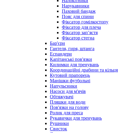
Налокітники
Нарукавники
Паховий бандаж
Пояс для спини
Фіксатор гомілкостопу
Фіксатор для плеча
Фіксатор запʼястя
Фіксатор стегна
Бар'єри
Гантеля, гиря, штанга
Еспандери
Капітанські пов'язки
Килимки для тренувань
Координаційні драбини та кільця
Кутовий прапорець
Манішки футбольні
Напульсники
Насоси для м'ячів
Обтяжувачі
Пляшки для води
Пов'язки на голову
Ролик для преса
Рукавички для тренувань
Рушники
Свисток