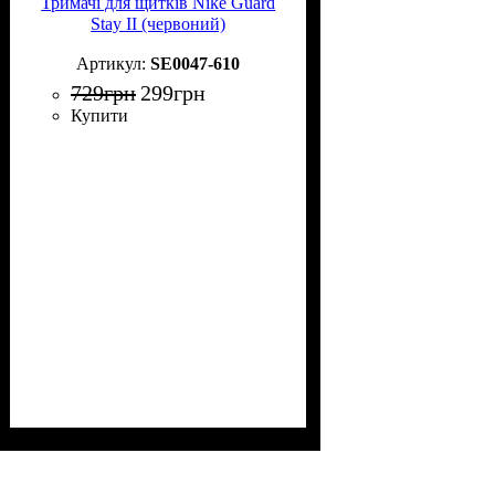
Тримачі для щитків Nike Guard
Stay II (червоний)
SE0047-610
729
грн
299
грн
Купити