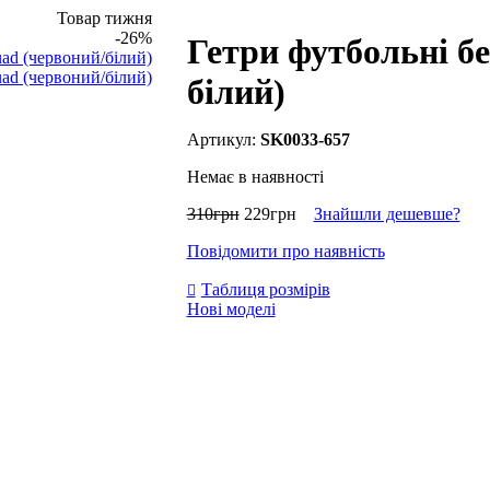
Товар тижня
-26%
Гетри футбольні бе
білий)
SK0033-657
Немає в наявності
310
грн
229
грн
Знайшли дешевше?
Повідомити про наявність
Таблиця розмірів
Нові моделі