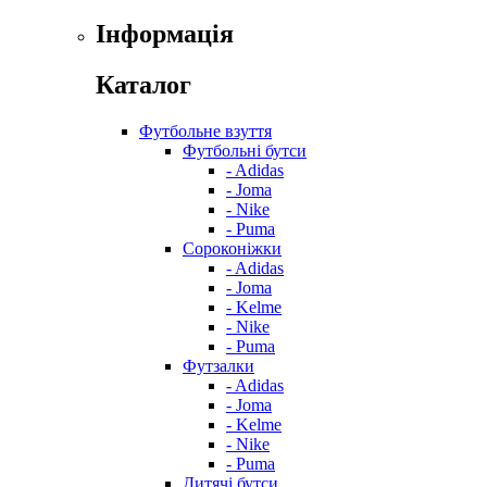
Інформація
Каталог
Футбольне взуття
Футбольні бутси
- Adidas
- Joma
- Nike
- Puma
Сороконіжки
- Adidas
- Joma
- Kelme
- Nike
- Puma
Футзалки
- Adidas
- Joma
- Kelme
- Nike
- Puma
Дитячі бутси