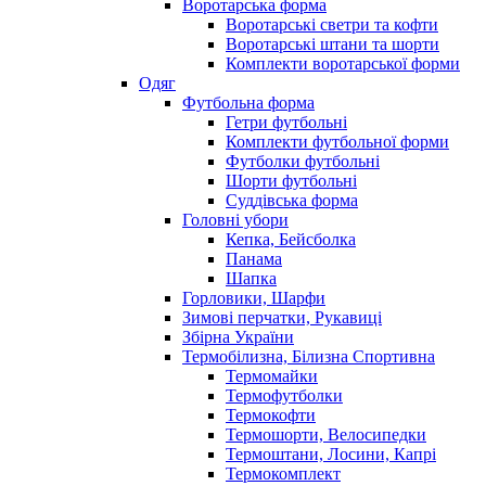
Воротарська форма
Воротарські светри та кофти
Воротарські штани та шорти
Комплекти воротарської форми
Одяг
Футбольна форма
Гетри футбольні
Комплекти футбольної форми
Футболки футбольні
Шорти футбольні
Суддівська форма
Головні убори
Кепка, Бейсболка
Панама
Шапка
Горловики, Шарфи
Зимові перчатки, Рукавиці
Збірна України
Термобілизна, Білизна Спортивна
Термомайки
Термофутболки
Термокофти
Термошорти, Велосипедки
Термоштани, Лосини, Капрі
Термокомплект