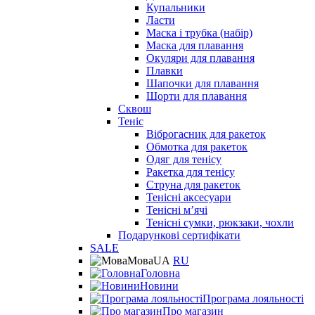
Купальники
Ласти
Маска і трубка (набір)
Маска для плавання
Окуляри для плавання
Плавки
Шапочки для плавання
Шорти для плавання
Сквош
Теніс
Віброгасник для ракеток
Обмотка для ракеток
Одяг для тенісу
Ракетка для тенісу
Струна для ракеток
Тенісні аксесуари
Тенісні мʼячі
Тенісні сумки, рюкзаки, чохли
Подарункові сертифікати
SALE
Мова
UA
RU
Головна
Новини
Програма лояльності
Про магазин