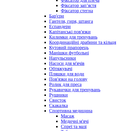
Фіксатор для плеча
Фіксатор запʼястя
Фіксатор стегна
Бар'єри
Гантеля, гиря, штанга
Еспандери
Капітанські пов'язки
Килимки для тренувань
Координаційні драбини та кільця
Кутовий прапорець
Манішки футбольні
Напульсники
Насоси для м'ячів
Обтяжувачі
Пляшки для води
Пов'язки на голову
Ролик для преса
Рукавички для тренувань
Рушники
Свисток
Скакалка
Спортивна медицина
Масаж
Медичні м'ячі
Спреї та мазі