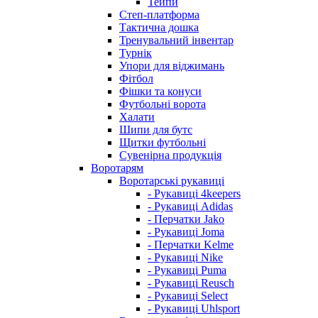
Тейпи
Степ-платформа
Тактична дошка
Тренувальний інвентар
Турнік
Упори для віджимань
Фітбол
Фішки та конуси
Футбольні ворота
Халати
Шипи для бутс
Щитки футбольні
Сувенірна продукція
Воротарям
Воротарські рукавиці
- Рукавиці 4keepers
- Рукавиці Adidas
- Перчатки Jako
- Рукавиці Joma
- Перчатки Kelme
- Рукавиці Nike
- Рукавиці Puma
- Рукавиці Reusch
- Рукавиці Select
- Рукавиці Uhlsport