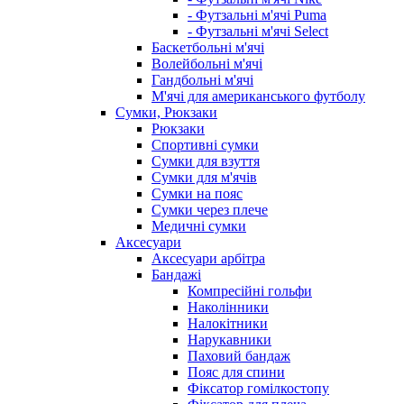
- Футзальні м'ячі Puma
- Футзальні м'ячі Select
Баскетбольні м'ячі
Волейбольні м'ячі
Гандбольні м'ячі
М'ячі для американського футболу
Сумки, Рюкзаки
Рюкзаки
Спортивні сумки
Сумки для взуття
Сумки для м'ячів
Сумки на пояс
Сумки через плече
Медичні сумки
Аксесуари
Аксесуари арбітра
Бандажі
Компресійні гольфи
Наколінники
Налокітники
Нарукавники
Паховий бандаж
Пояс для спини
Фіксатор гомілкостопу