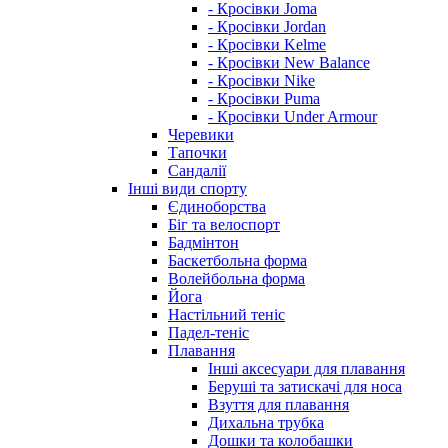
- Кросівки Joma
- Кросівки Jordan
- Кросівки Kelme
- Кросівки New Balance
- Кросівки Nike
- Кросівки Puma
- Кросівки Under Armour
Черевики
Тапочки
Сандалії
Інші види спорту
Єдиноборства
Біг та велоспорт
Бадмінтон
Баскетбольна форма
Волейбольна форма
Йога
Настільний теніс
Падел-теніс
Плавання
Інші аксесуари для плавання
Беруші та затискачі для носа
Взуття для плавання
Дихальна трубка
Дошки та колобашки