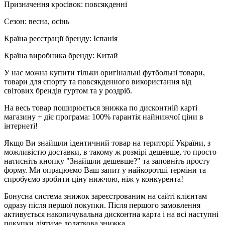
Призначення кросівок: повсякденні
Сезон: весна, осінь
Країна реєстрації бренду: Іспанія
Країна виробника бренду: Китай
У нас можна купити тільки оригінальні футбольні товари,
товари для спорту та повсякденного використання від
світових брендів гуртом та у роздріб.
На весь товар поширюється знижка по дисконтній карті
магазину + діє програма: 100% гарантія найнижчої ціни в
інтернеті!
Якщо Ви знайшли ідентичний товар на території України, з
можливістю доставки, в такому ж розмірі дешевше, то просто
натисніть кнопку "Знайшли дешевше?" та заповніть просту
форму. Ми опрацюємо Ваш запит у найкоротші терміни та
спробуємо зробити ціну нижчою, ніж у конкурента!
Бонусна система знижок зареєстрованим на сайті клієнтам
одразу після першої покупки. Після першого замовлення
активується накопичувальна дисконтна карта і на всі наступні
покупки діятиме додаткова знижка.