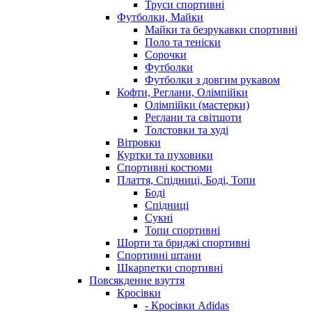
Труси спортивні
Футболки, Майки
Майки та безрукавки спортивні
Поло та теніски
Сорочки
Футболки
Футболки з довгим рукавом
Кофти, Реглани, Олімпійки
Олімпійки (мастерки)
Реглани та світшоти
Толстовки та худі
Вітровки
Куртки та пуховики
Спортивні костюми
Плаття, Спідниці, Боді, Топи
Боді
Спідниці
Сукні
Топи спортивні
Шорти та бриджі спортивні
Спортивні штани
Шкарпетки спортивні
Повсякденне взуття
Кросівки
- Кросівки Adidas