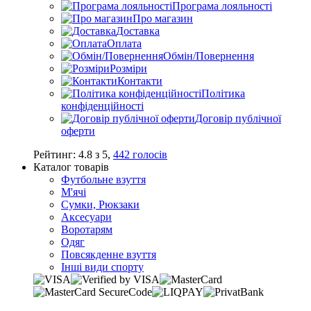
Програма лояльності
Про магазин
Доставка
Оплата
Обмін/Повернення
Розміри
Контакти
Політика
конфіденційності
Договір публічної
оферти
Рейтинг:
4.8
з
5
,
442
голосів
Каталог товарів
Футбольне взуття
М'ячі
Сумки, Рюкзаки
Аксесуари
Воротарям
Одяг
Повсякденне взуття
Інші види спорту