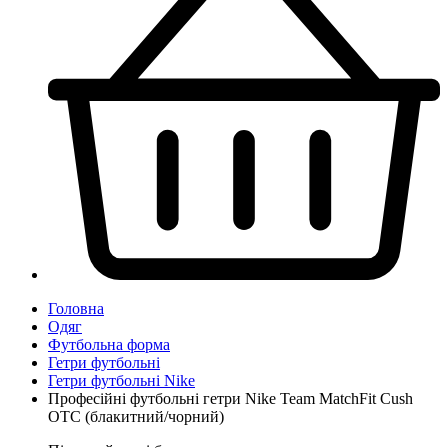
Головна
Одяг
Футбольна форма
Гетри футбольні
Гетри футбольні Nike
Професійні футбольні гетри Nike Team MatchFit Cush
OTC (блакитний/чорний)