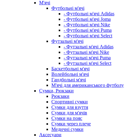
М'ячі
Футбольні м'ячі
- Футбольні м'ячі Adidas
- Футбольні м'ячі Joma
- Футбольні м'ячі Nike
- Футбольні м'ячі Puma
- Футбольні м'ячі Select
Футзальні м'ячі
- Футзальні м'ячі Adidas
- Футзальні м'ячі Nike
- Футзальні м'ячі Puma
- Футзальні м'ячі Select
Баскетбольні м'ячі
Волейбольні м'ячі
Гандбольні м'ячі
М'ячі для американського футболу
Сумки, Рюкзаки
Рюкзаки
Спортивні сумки
Сумки для взуття
Сумки для м'ячів
Сумки на пояс
Сумки через плече
Медичні сумки
Аксесуари