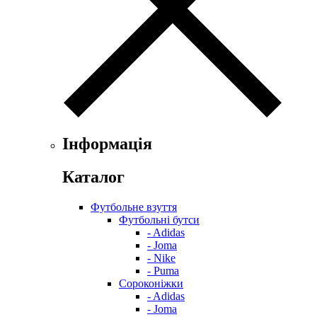
Інформація
Каталог
Футбольне взуття
Футбольні бутси
- Adidas
- Joma
- Nike
- Puma
Сороконіжки
- Adidas
- Joma