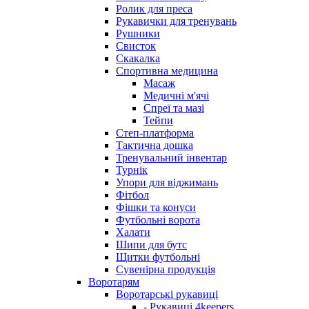
Ролик для преса
Рукавички для тренувань
Рушники
Свисток
Скакалка
Спортивна медицина
Масаж
Медичні м'ячі
Спреї та мазі
Тейпи
Степ-платформа
Тактична дошка
Тренувальний інвентар
Турнік
Упори для віджимань
Фітбол
Фішки та конуси
Футбольні ворота
Халати
Шипи для бутс
Щитки футбольні
Сувенірна продукція
Воротарям
Воротарські рукавиці
- Рукавиці 4keepers