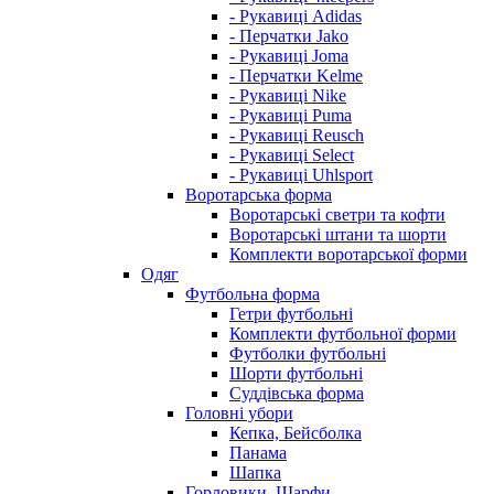
- Рукавиці Adidas
- Перчатки Jako
- Рукавиці Joma
- Перчатки Kelme
- Рукавиці Nike
- Рукавиці Puma
- Рукавиці Reusch
- Рукавиці Select
- Рукавиці Uhlsport
Воротарська форма
Воротарські светри та кофти
Воротарські штани та шорти
Комплекти воротарської форми
Одяг
Футбольна форма
Гетри футбольні
Комплекти футбольної форми
Футболки футбольні
Шорти футбольні
Суддівська форма
Головні убори
Кепка, Бейсболка
Панама
Шапка
Горловики, Шарфи