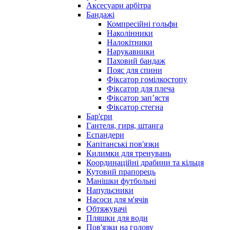
Аксесуари арбітра
Бандажі
Компресійні гольфи
Наколінники
Налокітники
Нарукавники
Паховий бандаж
Пояс для спини
Фіксатор гомілкостопу
Фіксатор для плеча
Фіксатор запʼястя
Фіксатор стегна
Бар'єри
Гантеля, гиря, штанга
Еспандери
Капітанські пов'язки
Килимки для тренувань
Координаційні драбини та кільця
Кутовий прапорець
Манішки футбольні
Напульсники
Насоси для м'ячів
Обтяжувачі
Пляшки для води
Пов'язки на голову