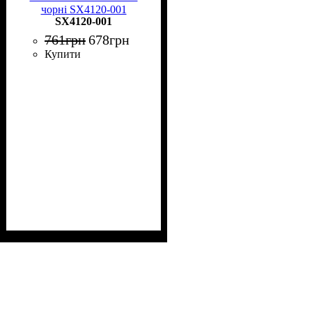
чорні SX4120-001
SX4120-001
761
грн
678
грн
Купити