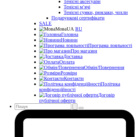
Тенісні аксесуари
Тенісні мʼячі
Тенісні сумки, рюкзаки, чохли
Подарункові сертифікати
SALE
Мова
UA
RU
Головна
Новини
Програма лояльності
Про магазин
Доставка
Оплата
Обмін/Повернення
Розміри
Контакти
Політика
конфіденційності
Договір
публічної оферти