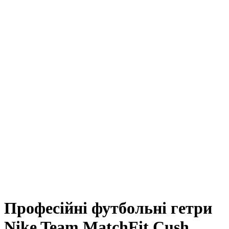
Професійні футбольні гетри
Nike Team MatchFit Cush