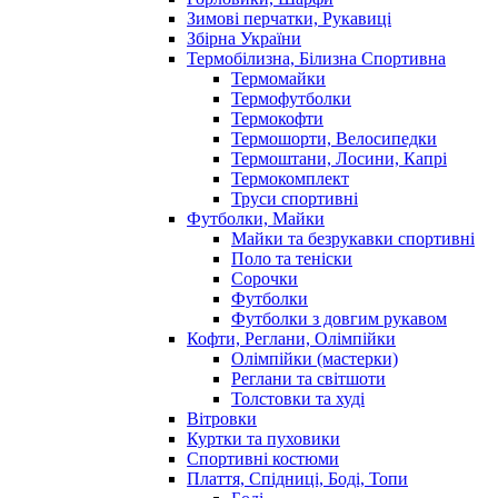
Зимові перчатки, Рукавиці
Збірна України
Термобілизна, Білизна Спортивна
Термомайки
Термофутболки
Термокофти
Термошорти, Велосипедки
Термоштани, Лосини, Капрі
Термокомплект
Труси спортивні
Футболки, Майки
Майки та безрукавки спортивні
Поло та теніски
Сорочки
Футболки
Футболки з довгим рукавом
Кофти, Реглани, Олімпійки
Олімпійки (мастерки)
Реглани та світшоти
Толстовки та худі
Вітровки
Куртки та пуховики
Спортивні костюми
Плаття, Спідниці, Боді, Топи