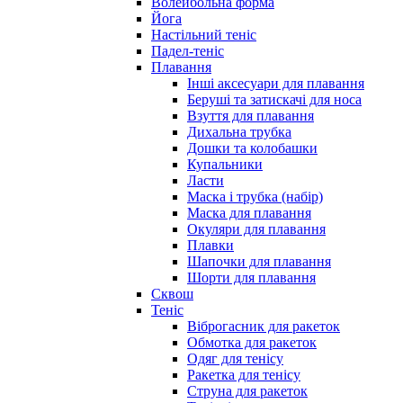
Волейбольна форма
Йога
Настільний теніс
Падел-теніс
Плавання
Інші аксесуари для плавання
Беруші та затискачі для носа
Взуття для плавання
Дихальна трубка
Дошки та колобашки
Купальники
Ласти
Маска і трубка (набір)
Маска для плавання
Окуляри для плавання
Плавки
Шапочки для плавання
Шорти для плавання
Сквош
Теніс
Віброгасник для ракеток
Обмотка для ракеток
Одяг для тенісу
Ракетка для тенісу
Струна для ракеток