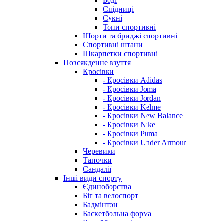
Боді
Спідниці
Сукні
Топи спортивні
Шорти та бриджі спортивні
Спортивні штани
Шкарпетки спортивні
Повсякденне взуття
Кросівки
- Кросівки Adidas
- Кросівки Joma
- Кросівки Jordan
- Кросівки Kelme
- Кросівки New Balance
- Кросівки Nike
- Кросівки Puma
- Кросівки Under Armour
Черевики
Тапочки
Сандалії
Інші види спорту
Єдиноборства
Біг та велоспорт
Бадмінтон
Баскетбольна форма