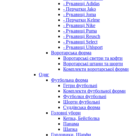
- Рукавиці Adidas
- Перчатки Jako
- Рукавиці Joma
- Перчатки Kelme
- Рукавиці Nike
- Рукавиці Puma
- Рукавиці Reusch
- Рукавиці Select
- Рукавиці Uhlsport
Воротарська форма
Воротарські светри та кофти
Воротарські штани та шорти
Комплекти воротарської форми
Одяг
Футбольна форма
Гетри футбольні
Комплекти футбольної форми
Футболки футбольні
Шорти футбольні
Суддівська форма
Головні убори
Кепка, Бейсболка
Панама
Шапка
Горловики, Шарфи