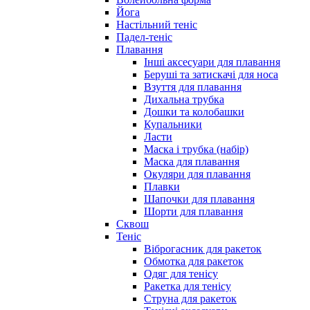
Йога
Настільний теніс
Падел-теніс
Плавання
Інші аксесуари для плавання
Беруші та затискачі для носа
Взуття для плавання
Дихальна трубка
Дошки та колобашки
Купальники
Ласти
Маска і трубка (набір)
Маска для плавання
Окуляри для плавання
Плавки
Шапочки для плавання
Шорти для плавання
Сквош
Теніс
Віброгасник для ракеток
Обмотка для ракеток
Одяг для тенісу
Ракетка для тенісу
Струна для ракеток