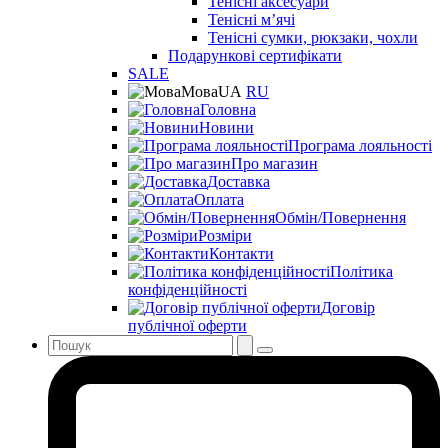
Тенісні аксесуари
Тенісні мʼячі
Тенісні сумки, рюкзаки, чохли
Подарункові сертифікати
SALE
Мова
UA
RU
Головна
Новини
Програма лояльності
Про магазин
Доставка
Оплата
Обмін/Повернення
Розміри
Контакти
Політика
конфіденційності
Договір
публічної оферти