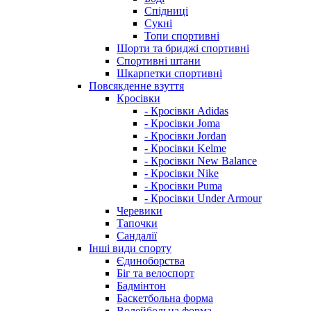
Спідниці
Сукні
Топи спортивні
Шорти та бриджі спортивні
Спортивні штани
Шкарпетки спортивні
Повсякденне взуття
Кросівки
- Кросівки Adidas
- Кросівки Joma
- Кросівки Jordan
- Кросівки Kelme
- Кросівки New Balance
- Кросівки Nike
- Кросівки Puma
- Кросівки Under Armour
Черевики
Тапочки
Сандалії
Інші види спорту
Єдиноборства
Біг та велоспорт
Бадмінтон
Баскетбольна форма
Волейбольна форма