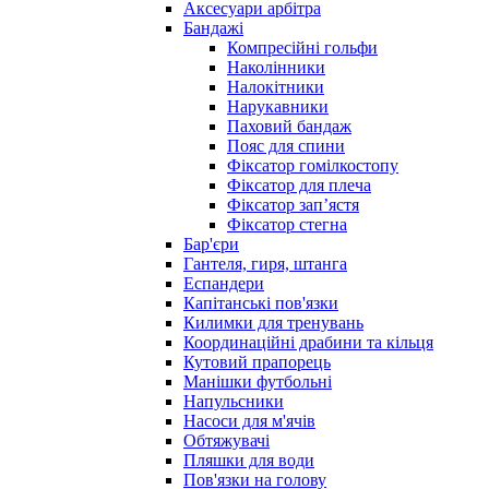
Аксесуари арбітра
Бандажі
Компресійні гольфи
Наколінники
Налокітники
Нарукавники
Паховий бандаж
Пояс для спини
Фіксатор гомілкостопу
Фіксатор для плеча
Фіксатор запʼястя
Фіксатор стегна
Бар'єри
Гантеля, гиря, штанга
Еспандери
Капітанські пов'язки
Килимки для тренувань
Координаційні драбини та кільця
Кутовий прапорець
Манішки футбольні
Напульсники
Насоси для м'ячів
Обтяжувачі
Пляшки для води
Пов'язки на голову