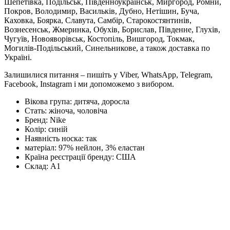
Шепетівка, Подільськ, Південноукраїнськ, Миргород, Ромни,
Покров, Володимир, Васильків, Дубно, Нетішин, Буча,
Каховка, Боярка, Славута, Самбір, Старокостянтинів,
Вознесенськ, Жмеринка, Обухів, Борислав, Південне, Глухів,
Чугуїв, Новояворівськ, Костопіль, Вишгород, Токмак,
Могилів-Подільський, Синельникове, а також доставка по
Україні.
Залишилися питання – пишіть у Viber, WhatsApp, Telegram,
Facebook, Instagram і ми допоможемо з вибором.
Вікова група:
дитяча, доросла
Стать:
жіноча, чоловіча
Бренд:
Nike
Колір:
синій
Наявність носка:
так
матеріал:
97% нейлон, 3% еластан
Країна реєстрації бренду:
США
Склад:
А1