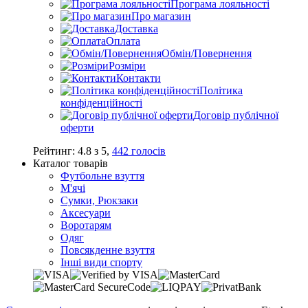
Програма лояльності
Про магазин
Доставка
Оплата
Обмін/Повернення
Розміри
Контакти
Політика
конфіденційності
Договір публічної
оферти
Рейтинг:
4.8
з
5
,
442
голосів
Каталог товарів
Футбольне взуття
М'ячі
Сумки, Рюкзаки
Аксесуари
Воротарям
Одяг
Повсякденне взуття
Інші види спорту