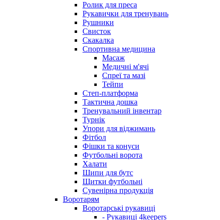
Ролик для преса
Рукавички для тренувань
Рушники
Свисток
Скакалка
Спортивна медицина
Масаж
Медичні м'ячі
Спреї та мазі
Тейпи
Степ-платформа
Тактична дошка
Тренувальний інвентар
Турнік
Упори для віджимань
Фітбол
Фішки та конуси
Футбольні ворота
Халати
Шипи для бутс
Щитки футбольні
Сувенірна продукція
Воротарям
Воротарські рукавиці
- Рукавиці 4keepers