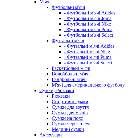
М'ячі
Футбольні м'ячі
- Футбольні м'ячі Adidas
- Футбольні м'ячі Joma
- Футбольні м'ячі Nike
- Футбольні м'ячі Puma
- Футбольні м'ячі Select
Футзальні м'ячі
- Футзальні м'ячі Adidas
- Футзальні м'ячі Nike
- Футзальні м'ячі Puma
- Футзальні м'ячі Select
Баскетбольні м'ячі
Волейбольні м'ячі
Гандбольні м'ячі
М'ячі для американського футболу
Сумки, Рюкзаки
Рюкзаки
Спортивні сумки
Сумки для взуття
Сумки для м'ячів
Сумки на пояс
Сумки через плече
Медичні сумки
Аксесуари