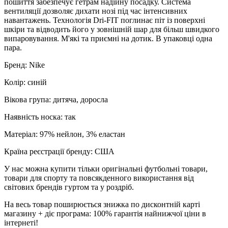
пошиття забезпечує гетрам надійну посадку. Система
вентиляції дозволяє дихати нозі під час інтенсивних
навантажень. Технологія Dri-FIT поглинає піт із поверхні
шкіри та відводить його у зовнішній шар для більш швидкого
випаровування. М'які та приємні на дотик. В упаковці одна
пара.
Бренд: Nike
Колір: синій
Вікова група: дитяча, доросла
Наявність носка: так
Матеріал: 97% нейлон, 3% еластан
Країна реєстрації бренду: США
У нас можна купити тільки оригінальні футбольні товари,
товари для спорту та повсякденного використання від
світових брендів гуртом та у роздріб.
На весь товар поширюється знижка по дисконтній карті
магазину + діє програма: 100% гарантія найнижчої ціни в
інтернеті!