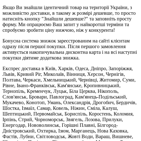
Якщо Ви знайшли ідентичний товар на території України, з
можливістю доставки, в такому ж розмірі дешевше, то просто
натисніть кнопку "Знайшли дешевше?" та заповніть просту
форму. Ми опрацюємо Ваш запит у найкоротші терміни та
спробуємо зробити ціну нижчою, ніж у конкурента!
Бонусна система знижок зареєстрованим на сайті клієнтам
одразу після першої покупки. Після першого замовлення
активується накопичувальна дисконтна карта і на всі наступні
покупки діятиме додаткова знижка.
Експрес доставка в Київ, Харків, Одеса, Дніпро, Запоріжжя,
Львів, Кривий Ріг, Миколаїв, Вінниця, Херсон, Чернігів,
Полтава, Черкаси, Хмельницький, Чернівці, Житомир, Суми,
Рівне, Івано-Франківськ, Кам'янське, Кропивницький,
Тернопіль, Кременчук, Луцьк, Біла Церква, Нікополь,
Слов'янськ, Бровари, Павлоград, Кам'янець-Подільський,
Мукачево, Конотоп, Умань, Олександрія, Дрогобич, Бердичів,
Шостка, Ізмаїл, Самар, Ковель, Ніжин, Сміла, Калуш,
Шептицький, Первомайськ, Бориспіль, Коростень, Коломия,
Ірпінь, Стрий, Чорноморськ, Звягель, Лозова, Прилуки,
Енергодар, Нововолинськ, Горішні Плавні, Білгород-
Дністровський, Охтирка, Ізюм, Марганець, Нова Каховка,
Фастів, Лубни, Світловодськ, Жовті Води, Вараш, Вишневе,