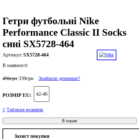
Гетри футбольні Nike
Performance Classic II Socks
сині SX5728-464
SX5728-464
В наявності
496
грн
339
грн
Знайшли дешевше?
42-46
РОЗМІР EU:
Таблиця розмірів
В кошик
Захист покупки