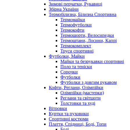
Зимові перчатки, Рукавиці
Збірна України
Термобілизна, Білизна Спортивна
Термомайки
Термофутболки
Термокофти
Термошорти, Велосипедки
Термоштани, Лосини, Капрі
Термокомплект
Труси спортивні
Футболки, Майки
Майки та безрукавки спортивні
Поло та теніски
Сорочки
Футболки
Футболки з довгим рукавом
Кофти, Реглани, Олімпійки
Олімпійки (мастерки)
Реглани та світшоти
Толстовки та худі
Вітровки
Куртки та пуховики
Спортивні костюми
Плаття, Спідниці, Боді, Топи
Боді