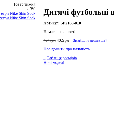
Товар тижня
-13%
Дитячі футбольні 
SP2168-010
Немає в наявності
464
грн
402
грн
Знайшли дешевше?
Повідомити про наявність
Таблиця розмірів
Нові моделі