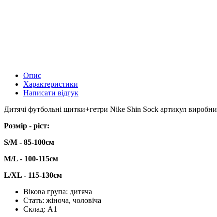
Опис
Характеристики
Написати відгук
Дитячі футбольні щитки+гетри Nike Shin Sock артикул виробник
Розмір - ріст:
S/M - 85-100cм
M/L - 100-115см
L/XL - 115-130см
Вікова група:
дитяча
Стать:
жіноча, чоловіча
Склад:
А1