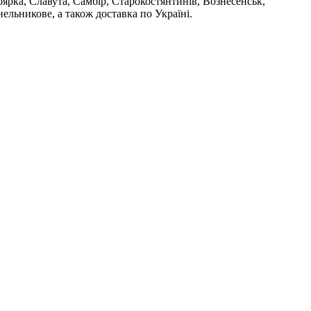
ярка, Славута, Самбір, Старокостянтинів, Вознесенськ,
ельникове, а також доставка по Україні.