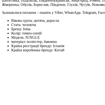
Шепетівка, Подільськ, Південноукраїнськ, Миргород, Ромни, По
Жмеринка, Обухів, Борислав, Південне, Глухів, Чугуїв, Новояв
Залишилися питання – пишіть у Viber, WhatsApp, Telegram, Face
Вікова група:
дитяча, доросла
Стать:
чоловіча
Бренд:
Joma
Колір:
темно-синій
Модель:
JUNGLE
матеріал:
поліестер, бавовна
Країна реєстрації бренду:
Іспанія
Країна виробника бренду:
Китай