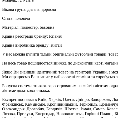
Модель: JUNGLE
Вікова група: дитяча, доросла
Стать: чоловіча
Матеріал: поліестер, бавовна
Країна реєстрації бренду: Іспанія
Країна виробника бренду: Китай
У нас можна купити тільки оригінальні футбольні товари, товар
На весь товар поширюється знижка по дисконтній карті магазину
Якщо Ви знайшли ідентичний товар на території України, з мож
Ми опрацюємо Ваш запит у найкоротші терміни та спробуємо з
Бонусна система знижок зареєстрованим на сайті клієнтам одра
діятиме додаткова знижка.
Експрес доставка в Київ, Харків, Одеса, Дніпро, Запоріжжя, Ль
Франківськ, Кам'янське, Кропивницький, Тернопіль, Кременчук,
Олександрія, Дрогобич, Бердичів, Шостка, Ізмаїл, Самар, Кове
Лозова, Прилуки, Енергодар, Нововолинськ, Горішні Плавні, Б