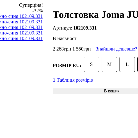
Суперціна!
-32%
Толстовка Joma J
102109.331
В наявності
2 268
грн
1 550
грн
Знайшли дешевше?
S
M
L
РОЗМІР EU:
Таблиця розмірів
В кошик