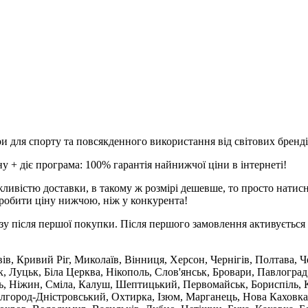
и для спорту та повсякденного використання від світових брендів
 + діє програма: 100% гарантія найнижчої ціни в інтернеті!
ливістю доставки, в такому ж розмірі дешевше, то просто натис
робити ціну нижчою, ніж у конкурента!
зу після першої покупки. Після першого замовлення активується 
вів, Кривий Ріг, Миколаїв, Вінниця, Херсон, Чернігів, Полтава,
 Луцьк, Біла Церква, Нікополь, Слов'янськ, Бровари, Павлоград
ль, Ніжин, Сміла, Калуш, Шептицький, Первомайськ, Бориспіль, К
ілгород-Дністровський, Охтирка, Ізюм, Марганець, Нова Каховка