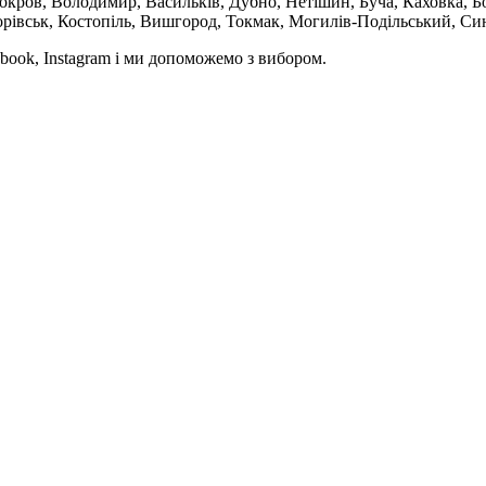
кров, Володимир, Васильків, Дубно, Нетішин, Буча, Каховка, Бо
орівськ, Костопіль, Вишгород, Токмак, Могилів-Подільський, Син
book, Instagram і ми допоможемо з вибором.