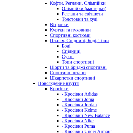
Кофти, Реглани, Олімпійки
Олімпійки (мастерки)
Реглани та світшоти
Толстовки та худі
Вітровки
Куртки та пуховики
Спортивні костюми
Плаття, Спідниці, Боді, Топи
Боді
Спідниці
Сукні
Топи спортивні
Шорти та бриджі спортивні
Спортивні штани
Шкарпетки спортивні
Повсякденне взуття
Кросівки
- Кросівки Adidas
- Кросівки Joma
- Кросівки Jordan
- Кросівки Kelme
- Кросівки New Balance
- Кросівки Nike
- Кросівки Puma
- Кросівки Under Armour