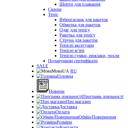
Шорти для плавання
Сквош
Теніс
Віброгасник для ракеток
Обмотка для ракеток
Одяг для тенісу
Ракетка для тенісу
Струна для ракеток
Тенісні аксесуари
Тенісні мʼячі
Тенісні сумки, рюкзаки, чохли
Подарункові сертифікати
SALE
Мова
UA
RU
Головна
Новини
Програма лояльності
Про магазин
Доставка
Оплата
Обмін/Повернення
Розміри
Контакти