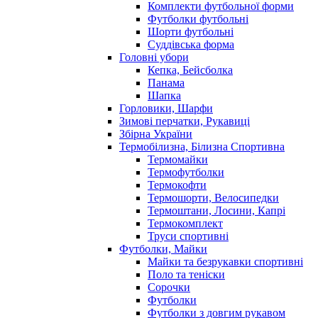
Комплекти футбольної форми
Футболки футбольні
Шорти футбольні
Суддівська форма
Головні убори
Кепка, Бейсболка
Панама
Шапка
Горловики, Шарфи
Зимові перчатки, Рукавиці
Збірна України
Термобілизна, Білизна Спортивна
Термомайки
Термофутболки
Термокофти
Термошорти, Велосипедки
Термоштани, Лосини, Капрі
Термокомплект
Труси спортивні
Футболки, Майки
Майки та безрукавки спортивні
Поло та теніски
Сорочки
Футболки
Футболки з довгим рукавом