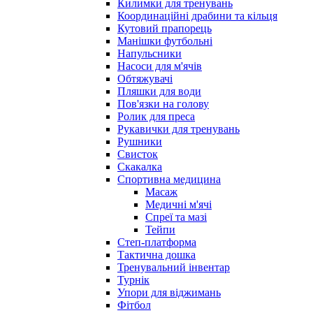
Килимки для тренувань
Координаційні драбини та кільця
Кутовий прапорець
Манішки футбольні
Напульсники
Насоси для м'ячів
Обтяжувачі
Пляшки для води
Пов'язки на голову
Ролик для преса
Рукавички для тренувань
Рушники
Свисток
Скакалка
Спортивна медицина
Масаж
Медичні м'ячі
Спреї та мазі
Тейпи
Степ-платформа
Тактична дошка
Тренувальний інвентар
Турнік
Упори для віджимань
Фітбол