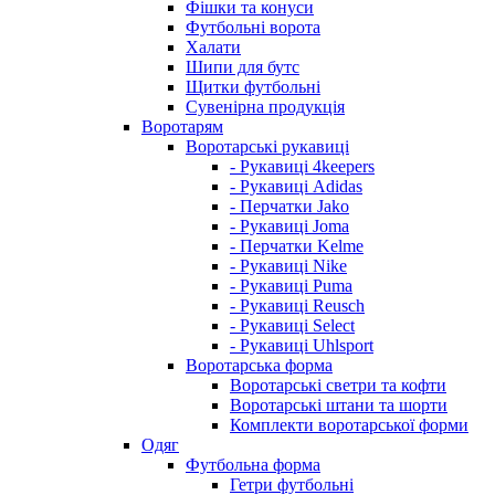
Фішки та конуси
Футбольні ворота
Халати
Шипи для бутс
Щитки футбольні
Сувенірна продукція
Воротарям
Воротарські рукавиці
- Рукавиці 4keepers
- Рукавиці Adidas
- Перчатки Jako
- Рукавиці Joma
- Перчатки Kelme
- Рукавиці Nike
- Рукавиці Puma
- Рукавиці Reusch
- Рукавиці Select
- Рукавиці Uhlsport
Воротарська форма
Воротарські светри та кофти
Воротарські штани та шорти
Комплекти воротарської форми
Одяг
Футбольна форма
Гетри футбольні