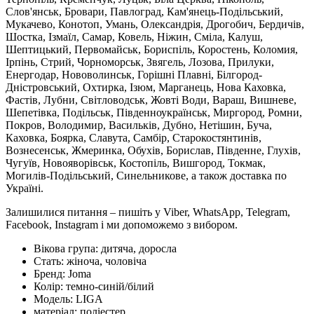
Слов'янськ, Бровари, Павлоград, Кам'янець-Подільський,
Мукачево, Конотоп, Умань, Олександрія, Дрогобич, Бердичів,
Шостка, Ізмаїл, Самар, Ковель, Ніжин, Сміла, Калуш,
Шептицький, Первомайськ, Бориспіль, Коростень, Коломия,
Ірпінь, Стрий, Чорноморськ, Звягель, Лозова, Прилуки,
Енергодар, Нововолинськ, Горішні Плавні, Білгород-
Дністровський, Охтирка, Ізюм, Марганець, Нова Каховка,
Фастів, Лубни, Світловодськ, Жовті Води, Вараш, Вишневе,
Шепетівка, Подільськ, Південноукраїнськ, Миргород, Ромни,
Покров, Володимир, Васильків, Дубно, Нетішин, Буча,
Каховка, Боярка, Славута, Самбір, Старокостянтинів,
Вознесенськ, Жмеринка, Обухів, Борислав, Південне, Глухів,
Чугуїв, Новояворівськ, Костопіль, Вишгород, Токмак,
Могилів-Подільський, Синельникове, а також доставка по
Україні.
Залишилися питання – пишіть у Viber, WhatsApp, Telegram,
Facebook, Instagram і ми допоможемо з вибором.
Вікова група:
дитяча, доросла
Стать:
жіноча, чоловіча
Бренд:
Joma
Колір:
темно-синій/білий
Модель:
LIGA
матеріал:
поліестер