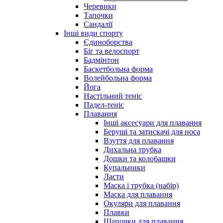
Черевики
Тапочки
Сандалії
Інші види спорту
Єдиноборства
Біг та велоспорт
Бадмінтон
Баскетбольна форма
Волейбольна форма
Йога
Настільний теніс
Падел-теніс
Плавання
Інші аксесуари для плавання
Беруші та затискачі для носа
Взуття для плавання
Дихальна трубка
Дошки та колобашки
Купальники
Ласти
Маска і трубка (набір)
Маска для плавання
Окуляри для плавання
Плавки
Шапочки для плавання