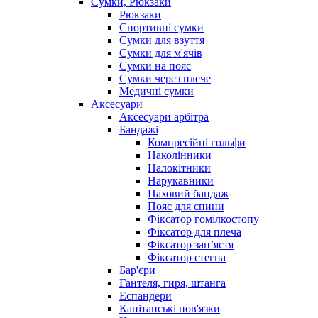
Сумки, Рюкзаки
Рюкзаки
Спортивні сумки
Сумки для взуття
Сумки для м'ячів
Сумки на пояс
Сумки через плече
Медичні сумки
Аксесуари
Аксесуари арбітра
Бандажі
Компресійні гольфи
Наколінники
Налокітники
Нарукавники
Паховий бандаж
Пояс для спини
Фіксатор гомілкостопу
Фіксатор для плеча
Фіксатор запʼястя
Фіксатор стегна
Бар'єри
Гантеля, гиря, штанга
Еспандери
Капітанські пов'язки