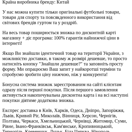
Країна виробника бренду: Китай
У нас можна купити тільки оригінальні футбольні товари,
товари для спорту та повсякденного використання від
світових брендів гуртом та у роздріб.
На весь товар поширюється знижка по дисконтній карті
магазину + діє програма: 100% гарантія найнижчої ціни в
інтернеті!
Якщо Ви знайшли ідентичний товар на території України, з
можливістю доставки, в такому ж розмірі дешевше, то просто
натисніть кнопку "Знайшли дешевше?" та заповніть просту
форму. Ми опрацюємо Ваш запит у найкоротші терміни та
спробуємо зробити ціну нижчою, ніж у конкурента!
Бонусна система знижок зареєстрованим на сайті клієнтам
одразу після першої покупки. Після першого замовлення
активується накопичувальна дисконтна карта і на всі наступні
покупки діятиме додаткова знижка.
Експрес доставка в Київ, Харків, Одеса, Дніпро, Запоріжжя,
Львів, Кривий Ріг, Миколаїв, Вінниця, Херсон, Чернігів,
Полтава, Черкаси, Хмельницький, Чернівці, Житомир, Суми,
Рівне, Івано-Франківськ, Кам'янське, Кропивницький,
Тернопіль, Кременчук, Луцьк, Біла Церква, Нікополь,