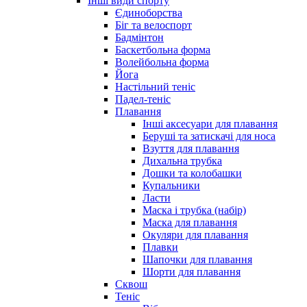
Інші види спорту
Єдиноборства
Біг та велоспорт
Бадмінтон
Баскетбольна форма
Волейбольна форма
Йога
Настільний теніс
Падел-теніс
Плавання
Інші аксесуари для плавання
Беруші та затискачі для носа
Взуття для плавання
Дихальна трубка
Дошки та колобашки
Купальники
Ласти
Маска і трубка (набір)
Маска для плавання
Окуляри для плавання
Плавки
Шапочки для плавання
Шорти для плавання
Сквош
Теніс