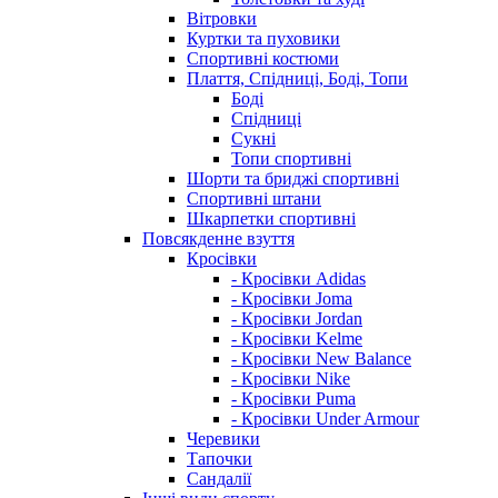
Вітровки
Куртки та пуховики
Спортивні костюми
Плаття, Спідниці, Боді, Топи
Боді
Спідниці
Сукні
Топи спортивні
Шорти та бриджі спортивні
Спортивні штани
Шкарпетки спортивні
Повсякденне взуття
Кросівки
- Кросівки Adidas
- Кросівки Joma
- Кросівки Jordan
- Кросівки Kelme
- Кросівки New Balance
- Кросівки Nike
- Кросівки Puma
- Кросівки Under Armour
Черевики
Тапочки
Сандалії