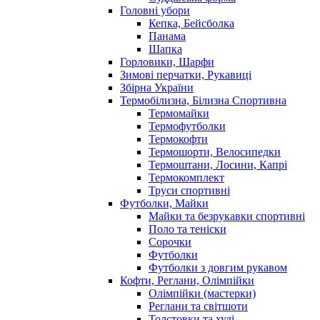
Головні убори
Кепка, Бейсболка
Панама
Шапка
Горловики, Шарфи
Зимові перчатки, Рукавиці
Збірна України
Термобілизна, Білизна Спортивна
Термомайки
Термофутболки
Термокофти
Термошорти, Велосипедки
Термоштани, Лосини, Капрі
Термокомплект
Труси спортивні
Футболки, Майки
Майки та безрукавки спортивні
Поло та теніски
Сорочки
Футболки
Футболки з довгим рукавом
Кофти, Реглани, Олімпійки
Олімпійки (мастерки)
Реглани та світшоти
Толстовки та худі