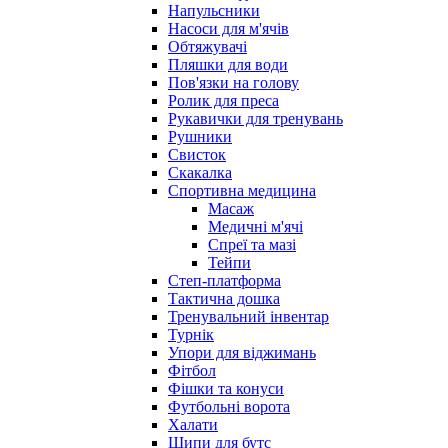
Напульсники
Насоси для м'ячів
Обтяжувачі
Пляшки для води
Пов'язки на голову
Ролик для преса
Рукавички для тренувань
Рушники
Свисток
Скакалка
Спортивна медицина
Масаж
Медичні м'ячі
Спреї та мазі
Тейпи
Степ-платформа
Тактична дошка
Тренувальний інвентар
Турнік
Упори для віджимань
Фітбол
Фішки та конуси
Футбольні ворота
Халати
Шипи для бутс