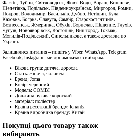
Фастів, Лубни, Світловодськ, Жовті Води, Вараш, Вишневе,
Шепетівка, Подільськ, Південноукраїнськ, Миргород, Ромни,
Покров, Володимир, Васильків, Дубно, Нетішин, Буча,
Каховка, Боярка, Славута, Самбір, Старокостянтинів,
Вознесенськ, Жмеринка, Обухів, Борислав, Південне, Глухів,
Чугуїв, Новояворівськ, Костопіль, Вишгород, Токмак,
Могилів-Подільський, Синельникове, а також доставка по
Україні.
Залишилися питання – пишіть у Viber, WhatsApp, Telegram,
Facebook, Instagram і ми допоможемо з вибором.
Вікова група:
дитяча, доросла
Стать:
жіноча, чоловіча
Бренд:
Joma
Колір:
червоний
Модель:
COMBI
Довжина рукава:
короткий
матеріал:
поліестер
Країна реєстрації бренду:
Іспанія
Країна виробника бренду:
Китай
Покупці цього товару також
вибирають