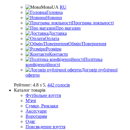
Мова
UA
RU
Головна
Новини
Програма лояльності
Про магазин
Доставка
Оплата
Обмін/Повернення
Розміри
Контакти
Політика
конфіденційності
Договір публічної
оферти
Рейтинг:
4.8
з
5
,
442
голосів
Каталог товарів
Футбольне взуття
М'ячі
Сумки, Рюкзаки
Аксесуари
Воротарям
Одяг
Повсякденне взуття