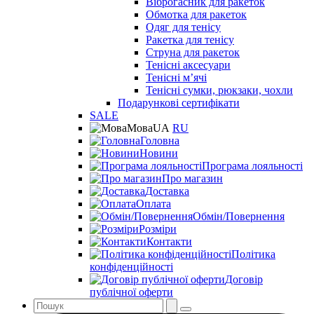
Віброгасник для ракеток
Обмотка для ракеток
Одяг для тенісу
Ракетка для тенісу
Струна для ракеток
Тенісні аксесуари
Тенісні мʼячі
Тенісні сумки, рюкзаки, чохли
Подарункові сертифікати
SALE
Мова
UA
RU
Головна
Новини
Програма лояльності
Про магазин
Доставка
Оплата
Обмін/Повернення
Розміри
Контакти
Політика
конфіденційності
Договір
публічної оферти