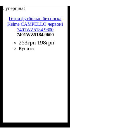
Суперціна!
Гетри футбольні без носка
Kelme CAMPELLO червоні
7401WZ5184.9600
7401WZ5184.9600
253
грн
198
грн
Купити