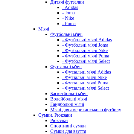
Дитячі футзалки
- Adidas
- Joma
- Nike
- Puma
М'ячі
Футбольні м'ячі
- Футбольні м'ячі Adidas
- Футбольні м'ячі Joma
- Футбольні м'ячі Nike
- Футбольні м'ячі Puma
- Футбольні м'ячі Select
Футзальні м'ячі
- Футзальні м'ячі Adidas
- Футзальні м'ячі Nike
- Футзальні м'ячі Puma
- Футзальні м'ячі Select
Баскетбольні м'ячі
Волейбольні м'ячі
Гандбольні м'ячі
М'ячі для американського футболу
Сумки, Рюкзаки
Рюкзаки
Спортивні сумки
Сумки для взуття