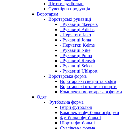
Щитки футбольні
Сувенірна продукція
Воротарям
Воротарські рукавиці
- Рукавиці 4keepers
- Рукавиці Adidas
- Перчатки Jako
- Рукавиці Joma
- Перчатки Kelme
- Рукавиці Nike
- Рукавиці Puma
- Рукавиці Reusch
- Рукавиці Select
- Рукавиці Uhlsport
Воротарська форма
Воротарські светри та кофти
Воротарські штани та шорти
Комплекти воротарської форми
Одяг
Футбольна форма
Гетри футбольні
Комплекти футбольної форми
Футболки футбольні
Шорти футбольні
Суддівська форма