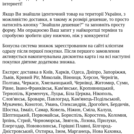
інтернеті!
Якщо Ви знайшли ідентичний товар на території України, з
можливістю доставки, в такому ж розмірі дешевше, то просто
натисніть кнопку "Знайшли дешевше?" та заповніть просту
форму. Ми опрацюємо Ваш запит у найкоротші терміни та
спробуємо зробити ціну нижчою, ніж у конкурента!
Бонусна система знижок зареєстрованим на сайті клієнтам
одразу після першої покупки. Після першого замовлення
активується накопичувальна дисконтна карта і на всі наступні
покупки діятиме додаткова знижка.
Експрес доставка в Київ, Харків, Одеса, Дніпро, Запоріжжя,
Львів, Кривий Ріг, Миколаїв, Вінниця, Херсон, Чернігів,
Полтава, Черкаси, Хмельницький, Чернівці, Житомир, Суми,
Рівне, Івано-Франківськ, Кам'янське, Кропивницький,
Тернопіль, Кременчук, Луцьк, Біла Церква, Нікополь,
Слов'янськ, Бровари, Павлоград, Кам'янець-Подільський,
Мукачево, Конотоп, Умань, Олександрія, Дрогобич, Бердичів,
Шостка, Ізмаїл, Самар, Ковель, Ніжин, Сміла, Калуш,
Шептицький, Первомайськ, Бориспіль, Коростень, Коломия,
Ірпінь, Стрий, Чорноморськ, Звягель, Лозова, Прилуки,
Енергодар, Нововолинськ, Горішні Плавні, Білгород-
Дністровський, Охтирка, Ізюм, Марганець, Нова Каховка,