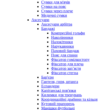
Сумки для м'ячів
Сумки на пояс
Сумки через плече
Медичні сумки
Аксесуари
Аксесуари арбітра
Бандажі
Компресійні гольфи
Наколінники
Налокітники
Нарукавники
Паховий бандаж
Пояс для спини
Фіксатор гомілкостопу
Фіксатор для плеча
Фіксатор запʼястя
Фіксатор стегна
Бар'єри
Гантеля, гиря, штанга
Еспандери
Капітанські пов'язки
Килимки для тренувань
Координаційні драбини та кільця
Кутовий прапорець
Манішки футбольні