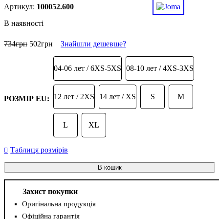
100052.600
В наявності
734
грн
502
грн
Знайшли дешевше?
04-06 лет / 6XS-5XS
08-10 лет / 4XS-3XS
12 лет / 2XS
14 лет / XS
S
M
РОЗМІР EU:
L
XL
Таблиця розмірів
В кошик
Захист покупки
Оригінальна продукція
Офіційна гарантія