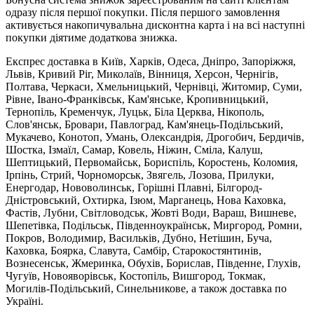
одразу після першої покупки. Після першого замовлення
активується накопичувальна дисконтна карта і на всі наступні
покупки діятиме додаткова знижка.
Експрес доставка в Київ, Харків, Одеса, Дніпро, Запоріжжя,
Львів, Кривий Ріг, Миколаїв, Вінниця, Херсон, Чернігів,
Полтава, Черкаси, Хмельницький, Чернівці, Житомир, Суми,
Рівне, Івано-Франківськ, Кам'янське, Кропивницький,
Тернопіль, Кременчук, Луцьк, Біла Церква, Нікополь,
Слов'янськ, Бровари, Павлоград, Кам'янець-Подільський,
Мукачево, Конотоп, Умань, Олександрія, Дрогобич, Бердичів,
Шостка, Ізмаїл, Самар, Ковель, Ніжин, Сміла, Калуш,
Шептицький, Первомайськ, Бориспіль, Коростень, Коломия,
Ірпінь, Стрий, Чорноморськ, Звягель, Лозова, Прилуки,
Енергодар, Нововолинськ, Горішні Плавні, Білгород-
Дністровський, Охтирка, Ізюм, Марганець, Нова Каховка,
Фастів, Лубни, Світловодськ, Жовті Води, Вараш, Вишневе,
Шепетівка, Подільськ, Південноукраїнськ, Миргород, Ромни,
Покров, Володимир, Васильків, Дубно, Нетішин, Буча,
Каховка, Боярка, Славута, Самбір, Старокостянтинів,
Вознесенськ, Жмеринка, Обухів, Борислав, Південне, Глухів,
Чугуїв, Новояворівськ, Костопіль, Вишгород, Токмак,
Могилів-Подільський, Синельникове, а також доставка по
Україні.