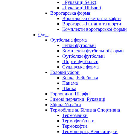
- Рукавиці Select
- Рукавиці Uhlsport
Воротарська форма
Воротарські светри та кофти
Воротарські штани та шорти
Комплекти воротарської форми
Одяг
Футбольна форма
Гетри футбольні
Комплекти футбольної форми
Футболки футбольні
Шорти футбольні
Суддівська форма
Головні убори
Кепка, Бейсболка
Панама
Шапка
Горловики, Шарфи
Зимові перчатки, Рукавиці
Збірна України
Термобілизна, Білизна Спортивна
Термомайки
Термофутболки
Термокофти
Термошорти, Велосипедки