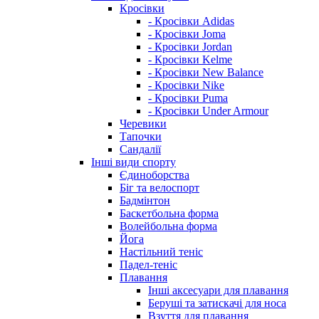
Кросівки
- Кросівки Adidas
- Кросівки Joma
- Кросівки Jordan
- Кросівки Kelme
- Кросівки New Balance
- Кросівки Nike
- Кросівки Puma
- Кросівки Under Armour
Черевики
Тапочки
Сандалії
Інші види спорту
Єдиноборства
Біг та велоспорт
Бадмінтон
Баскетбольна форма
Волейбольна форма
Йога
Настільний теніс
Падел-теніс
Плавання
Інші аксесуари для плавання
Беруші та затискачі для носа
Взуття для плавання