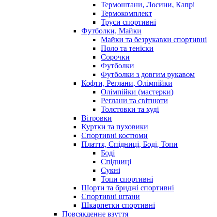
Термоштани, Лосини, Капрі
Термокомплект
Труси спортивні
Футболки, Майки
Майки та безрукавки спортивні
Поло та теніски
Сорочки
Футболки
Футболки з довгим рукавом
Кофти, Реглани, Олімпійки
Олімпійки (мастерки)
Реглани та світшоти
Толстовки та худі
Вітровки
Куртки та пуховики
Спортивні костюми
Плаття, Спідниці, Боді, Топи
Боді
Спідниці
Сукні
Топи спортивні
Шорти та бриджі спортивні
Спортивні штани
Шкарпетки спортивні
Повсякденне взуття