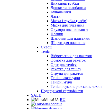
Дихальна трубка
Дошки та колобашки
Купальники
Ласти
Маска і трубка (набір)
Маска для плавання
Окуляри для плавання
Плавки
Шапочки для плавання
Шорти для плавання
Сквош
Теніс
Віброгасник для ракеток
Обмотка для ракеток
Одяг для тенісу
Ракетка для тенісу
Струна для ракеток
Тенісні аксесуари
Тенісні мʼячі
Тенісні сумки, рюкзаки, чохли
Подарункові сертифікати
SALE
Мова
UA
RU
Головна
Новини