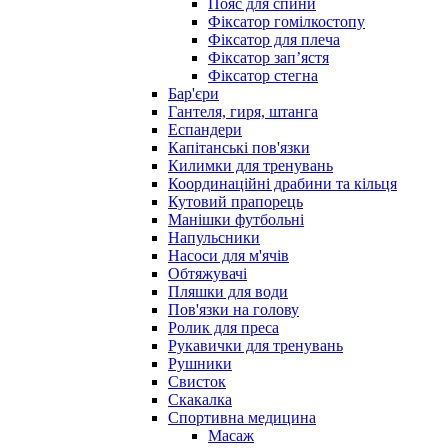
Пояс для спини
Фіксатор гомілкостопу
Фіксатор для плеча
Фіксатор запʼястя
Фіксатор стегна
Бар'єри
Гантеля, гиря, штанга
Еспандери
Капітанські пов'язки
Килимки для тренувань
Координаційні драбини та кільця
Кутовий прапорець
Манішки футбольні
Напульсники
Насоси для м'ячів
Обтяжувачі
Пляшки для води
Пов'язки на голову
Ролик для преса
Рукавички для тренувань
Рушники
Свисток
Скакалка
Спортивна медицина
Масаж