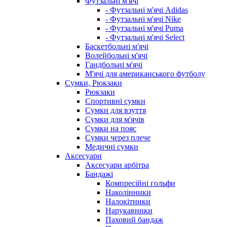
Футзальні м'ячі
- Футзальні м'ячі Adidas
- Футзальні м'ячі Nike
- Футзальні м'ячі Puma
- Футзальні м'ячі Select
Баскетбольні м'ячі
Волейбольні м'ячі
Гандбольні м'ячі
М'ячі для американського футболу
Сумки, Рюкзаки
Рюкзаки
Спортивні сумки
Сумки для взуття
Сумки для м'ячів
Сумки на пояс
Сумки через плече
Медичні сумки
Аксесуари
Аксесуари арбітра
Бандажі
Компресійні гольфи
Наколінники
Налокітники
Нарукавники
Паховий бандаж