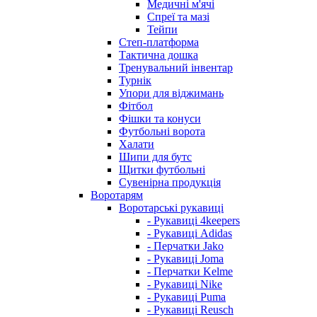
Медичні м'ячі
Спреї та мазі
Тейпи
Степ-платформа
Тактична дошка
Тренувальний інвентар
Турнік
Упори для віджимань
Фітбол
Фішки та конуси
Футбольні ворота
Халати
Шипи для бутс
Щитки футбольні
Сувенірна продукція
Воротарям
Воротарські рукавиці
- Рукавиці 4keepers
- Рукавиці Adidas
- Перчатки Jako
- Рукавиці Joma
- Перчатки Kelme
- Рукавиці Nike
- Рукавиці Puma
- Рукавиці Reusch