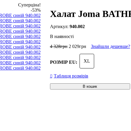
Суперціна!
-53%
Халат Joma BATHR
940.002
В наявності
4 328
грн
2 029
грн
Знайшли дешевше?
XL
РОЗМІР EU:
Таблиця розмірів
В кошик