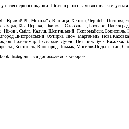
зу після першої покупки. Після першого замовлення активується 
вів, Кривий Ріг, Миколаїв, Вінниця, Херсон, Чернігів, Полтава,
 Луцьк, Біла Церква, Нікополь, Слов'янськ, Бровари, Павлоград
ль, Ніжин, Сміла, Калуш, Шептицький, Первомайськ, Бориспіль, К
ілгород-Дністровський, Охтирка, Ізюм, Марганець, Нова Каховка
кров, Володимир, Васильків, Дубно, Нетішин, Буча, Каховка, Бо
орівськ, Костопіль, Вишгород, Токмак, Могилів-Подільський, Син
book, Instagram і ми допоможемо з вибором.