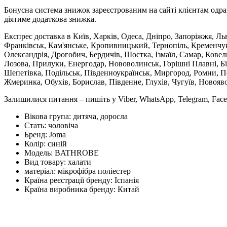
Бонусна система знижок зареєстрованим на сайті клієнтам одра
діятиме додаткова знижка.
Експрес доставка в Київ, Харків, Одеса, Дніпро, Запоріжжя, Ль
Франківськ, Кам'янське, Кропивницький, Тернопіль, Кременчук,
Олександрія, Дрогобич, Бердичів, Шостка, Ізмаїл, Самар, Кове
Лозова, Прилуки, Енергодар, Нововолинськ, Горішні Плавні, Б
Шепетівка, Подільськ, Південноукраїнськ, Миргород, Ромни, По
Жмеринка, Обухів, Борислав, Південне, Глухів, Чугуїв, Новояв
Залишилися питання – пишіть у Viber, WhatsApp, Telegram, Face
Вікова група:
дитяча, доросла
Стать:
чоловіча
Бренд:
Joma
Колір:
синій
Модель:
BATHROBE
Вид товару:
халати
матеріал:
мікрофібра поліестер
Країна реєстрації бренду:
Іспанія
Країна виробника бренду:
Китай