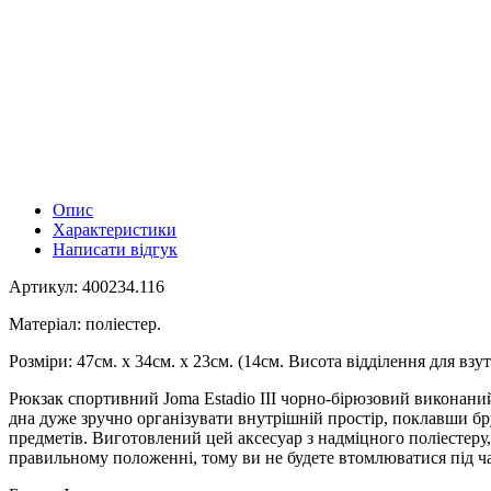
Опис
Характеристики
Написати відгук
Артикул: 400234.116
Матеріал: поліестер.
Розміри: 47см. х 34см. х 23см. (14см. Висота відділення для взут
Рюкзак спортивний Joma Estadio III чорно-бірюзовий виконаний
дна дуже зручно організувати внутрішній простір, поклавши бру
предметів. Виготовлений цей аксесуар з надміцного поліестер
правильному положенні, тому ви не будете втомлюватися під ча