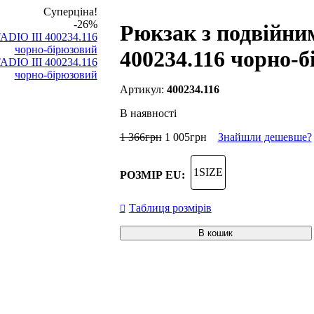
Суперціна!
-26%
Рюкзак з подвійни
400234.116 чорно-
400234.116
В наявності
1 366
грн
1 005
грн
Знайшли дешевше?
1SIZE
РОЗМІР EU:
Таблиця розмірів
В кошик