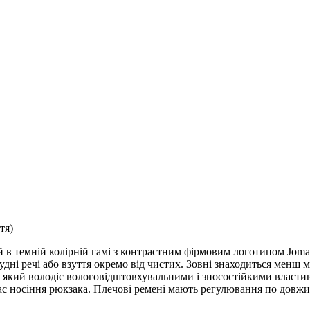
тя)
 в темній колірній гамі з контрастним фірмовим логотипом Joma.
дні речі або взуття окремо від чистих. Зовні знаходиться менш 
у, який володіє вологовідштовхувальними і зносостійкими власт
с носіння рюкзака. Плечові ремені мають регулювання по довжині