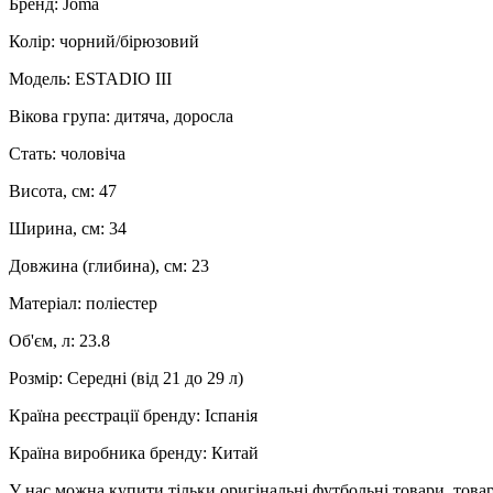
Бренд: Joma
Колір: чорний/бірюзовий
Модель: ESTADIO III
Вікова група: дитяча, доросла
Стать: чоловіча
Висота, см: 47
Ширина, см: 34
Довжина (глибина), см: 23
Матеріал: поліестер
Об'єм, л: 23.8
Розмір: Середні (від 21 до 29 л)
Країна реєстрації бренду: Іспанія
Країна виробника бренду: Китай
У нас можна купити тільки оригінальні футбольні товари, товар