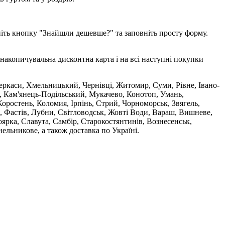
ніть кнопку "Знайшли дешевше?" та заповніть просту форму.
накопичувальна дисконтна карта і на всі наступні покупки
 Черкаси, Хмельницький, Чернівці, Житомир, Суми, Рівне, Івано-
, Кам'янець-Подільський, Мукачево, Конотоп, Умань,
оростень, Коломия, Ірпінь, Стрий, Чорноморськ, Звягель,
, Фастів, Лубни, Світловодськ, Жовті Води, Вараш, Вишневе,
ярка, Славута, Самбір, Старокостянтинів, Вознесенськ,
ельникове, а також доставка по Україні.