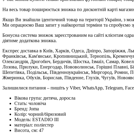
На весь товар поширюється знижка по дисконтній карті магазину
Якщо Ви знайшли ідентичний товар на території України, з мож
Ми опрацюємо Ваш запит у найкоротші терміни та спробуємо з
Бонусна система знижок зареєстрованим на сайті клієнтам одра
діятиме додаткова знижка.
Експрес доставка в Київ, Харків, Одеса, Дніпро, Запоріжжя, Ль
Франківськ, Кам'янське, Кропивницький, Тернопіль, Кременчук,
Олександрія, Дрогобич, Бердичів, Шостка, Ізмаїл, Самар, Кове
Лозова, Прилуки, Енергодар, Нововолинськ, Горішні Плавні, Б
Шепетівка, Подільськ, Південноукраїнськ, Миргород, Ромни, По
Жмеринка, Обухів, Борислав, Південне, Глухів, Чугуїв, Новояв
Залишилися питання – пишіть у Viber, WhatsApp, Telegram, Face
Вікова група:
дитяча, доросла
Стать:
чоловіча
Бренд:
Joma
Колір:
чорний/бірюзовий
Модель:
ESTADIO III
матеріал:
поліестер
Висота, см:
47