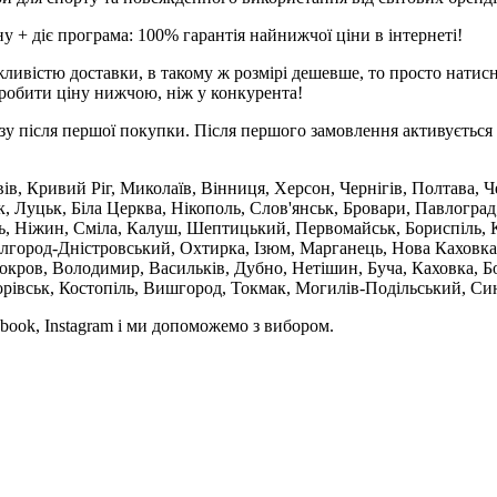
 + діє програма: 100% гарантія найнижчої ціни в інтернеті!
ливістю доставки, в такому ж розмірі дешевше, то просто натис
робити ціну нижчою, ніж у конкурента!
зу після першої покупки. Після першого замовлення активується 
вів, Кривий Ріг, Миколаїв, Вінниця, Херсон, Чернігів, Полтава,
 Луцьк, Біла Церква, Нікополь, Слов'янськ, Бровари, Павлоград
ль, Ніжин, Сміла, Калуш, Шептицький, Первомайськ, Бориспіль, К
ілгород-Дністровський, Охтирка, Ізюм, Марганець, Нова Каховка
кров, Володимир, Васильків, Дубно, Нетішин, Буча, Каховка, Бо
орівськ, Костопіль, Вишгород, Токмак, Могилів-Подільський, Син
book, Instagram і ми допоможемо з вибором.