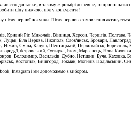
ливістю доставки, в такому ж розмірі дешевше, то просто натис
робити ціну нижчою, ніж у конкурента!
зу після першої покупки. Після першого замовлення активується 
вів, Кривий Ріг, Миколаїв, Вінниця, Херсон, Чернігів, Полтава,
 Луцьк, Біла Церква, Нікополь, Слов'янськ, Бровари, Павлоград
ль, Ніжин, Сміла, Калуш, Шептицький, Первомайськ, Бориспіль, К
ілгород-Дністровський, Охтирка, Ізюм, Марганець, Нова Каховка
кров, Володимир, Васильків, Дубно, Нетішин, Буча, Каховка, Бо
орівськ, Костопіль, Вишгород, Токмак, Могилів-Подільський, Син
book, Instagram і ми допоможемо з вибором.