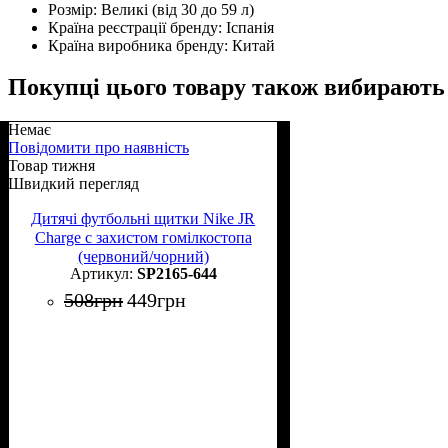
Розмір:
Великі (від 30 до 59 л)
Країна реєстрації бренду:
Іспанія
Країна виробника бренду:
Китай
Покупці цього товару також вибирають
Немає
Повідомити про наявність
Товар тижня
Швидкий перегляд
Дитячі футбольні щитки Nike JR
Charge с захистом гомілкостопа
(червоний/чорний)
SP2165-644
508
грн
449
грн