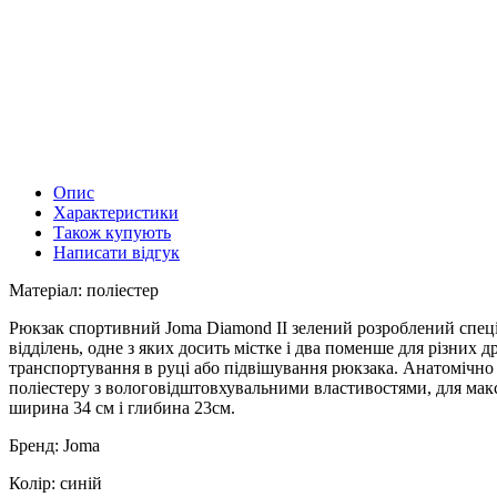
Опис
Характеристики
Також купують
Написати відгук
Матеріал: поліестер
Рюкзак спортивний Joma Diamond II зелений розроблений спеці
відділень, одне з яких досить містке і два поменше для різних 
транспортування в руці або підвішування рюкзака. Анатомічно 
поліестеру з вологовідштовхувальними властивостями, для макси
ширина 34 см і глибина 23см.
Бренд: Joma
Колір: синій