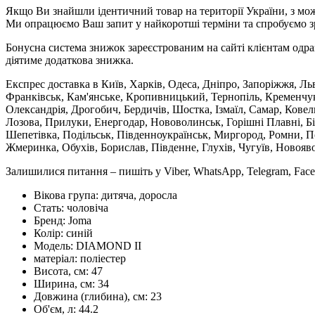
Якщо Ви знайшли ідентичний товар на території України, з мож
Ми опрацюємо Ваш запит у найкоротші терміни та спробуємо з
Бонусна система знижок зареєстрованим на сайті клієнтам одра
діятиме додаткова знижка.
Експрес доставка в Київ, Харків, Одеса, Дніпро, Запоріжжя, Ль
Франківськ, Кам'янське, Кропивницький, Тернопіль, Кременчук,
Олександрія, Дрогобич, Бердичів, Шостка, Ізмаїл, Самар, Кове
Лозова, Прилуки, Енергодар, Нововолинськ, Горішні Плавні, Б
Шепетівка, Подільськ, Південноукраїнськ, Миргород, Ромни, По
Жмеринка, Обухів, Борислав, Південне, Глухів, Чугуїв, Новояв
Залишилися питання – пишіть у Viber, WhatsApp, Telegram, Face
Вікова група:
дитяча, доросла
Стать:
чоловіча
Бренд:
Joma
Колір:
синій
Модель:
DIAMOND II
матеріал:
поліестер
Висота, см:
47
Ширина, см:
34
Довжина (глибина), см:
23
Об'єм, л:
44.2