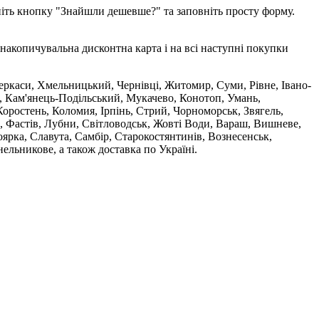
ніть кнопку "Знайшли дешевше?" та заповніть просту форму.
накопичувальна дисконтна карта і на всі наступні покупки
 Черкаси, Хмельницький, Чернівці, Житомир, Суми, Рівне, Івано-
, Кам'янець-Подільський, Мукачево, Конотоп, Умань,
оростень, Коломия, Ірпінь, Стрий, Чорноморськ, Звягель,
, Фастів, Лубни, Світловодськ, Жовті Води, Вараш, Вишневе,
ярка, Славута, Самбір, Старокостянтинів, Вознесенськ,
ельникове, а також доставка по Україні.