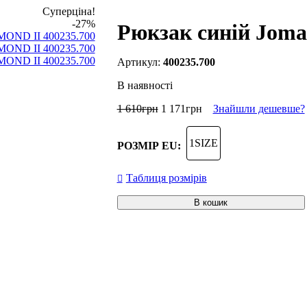
Суперціна!
-27%
Рюкзак синій Joma
400235.700
В наявності
1 610
грн
1 171
грн
Знайшли дешевше?
1SIZE
РОЗМІР EU:
Таблиця розмірів
В кошик