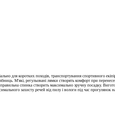
ально для коротких походів, транспортування спортивного екіпі
дрібниць. М'які, регульовані лямки створять комфорт при перенесе
правильна спинка створить максимально зручну посадку. Виготов
мального захисту речей від пилу і вологи під час прогулянок на 