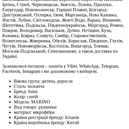
Ірпінь, Стрий, Чорноморськ, Звягель, Лозова, Прилуки,
Енергодар, Нововолинськ, Горішні Плавні, Білгород-
Дністровський, Охтирка, Ізюм, Марганець, Нова Каховка,
Фастів, Лубни, Світловодськ, Жовті Води, Вараш, Вишневе,
Шепетівка, Подільськ, Південноукраїнськ, Миргород, Ромни,
Покров, Володимир, Васильків, Дубно, Нетішин, Буча,
Каховка, Боярка, Славута, Самбір, Старокостянтинів,
Вознесенськ, Жмеринка, Обухів, Борислав, Південне, Глухів,
Чугуїв, Новояворівськ, Костопіль, Вишгород, Токмак,
Могилів-Подільський, Синельникове, а також доставка по
Україні.
Залишилися питання – пишіть у Viber, WhatsApp, Telegram,
Facebook, Instagram і ми допоможемо з вибором.
Вікова група:
дитяча, доросла
Стать:
чоловіча
Бренд:
Joma
Колір:
синій
Модель:
MARINO
Вид товару:
рушники
матеріал:
мікрофібра
Країна реєстрації бренду:
Іспанія
Країна виробника бренду:
Китай