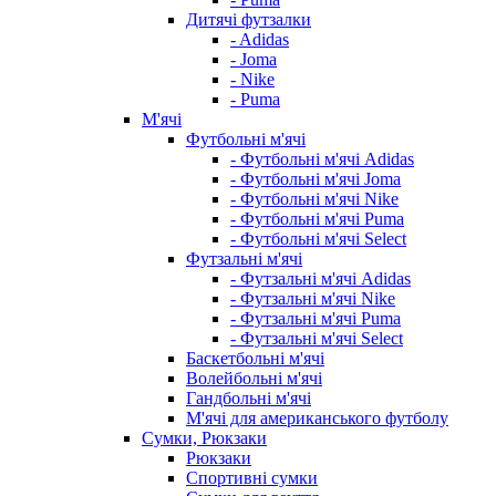
Дитячі футзалки
- Adidas
- Joma
- Nike
- Puma
М'ячі
Футбольні м'ячі
- Футбольні м'ячі Adidas
- Футбольні м'ячі Joma
- Футбольні м'ячі Nike
- Футбольні м'ячі Puma
- Футбольні м'ячі Select
Футзальні м'ячі
- Футзальні м'ячі Adidas
- Футзальні м'ячі Nike
- Футзальні м'ячі Puma
- Футзальні м'ячі Select
Баскетбольні м'ячі
Волейбольні м'ячі
Гандбольні м'ячі
М'ячі для американського футболу
Сумки, Рюкзаки
Рюкзаки
Спортивні сумки