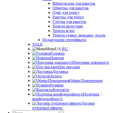
Віброгасник для ракеток
Обмотка для ракеток
Одяг для тенісу
Ракетка для тенісу
Струна для ракеток
Тенісні аксесуари
Тенісні мʼячі
Тенісні сумки, рюкзаки, чохли
Подарункові сертифікати
SALE
Мова
UA
RU
Головна
Новини
Програма лояльності
Про магазин
Доставка
Оплата
Обмін/Повернення
Розміри
Контакти
Політика
конфіденційності
Договір
публічної оферти