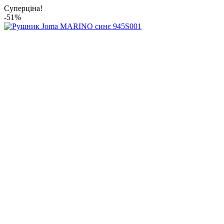
Суперціна!
-51%