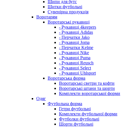
Шипи для бутс
Щитки футбольні
Сувенірна продукція
Воротарям
Воротарські рукавиці
- Рукавиці 4keepers
- Рукавиці Adidas
- Перчатки Jako
- Рукавиці Joma
- Перчатки Kelme
- Рукавиці Nike
- Рукавиці Puma
- Рукавиці Reusch
- Рукавиці Select
- Рукавиці Uhlsport
Воротарська форма
Воротарські светри та кофти
Воротарські штани та шорти
Комплекти воротарської форми
Одяг
Футбольна форма
Гетри футбольні
Комплекти футбольної форми
Футболки футбольні
Шорти футбольні