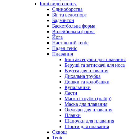
Інші види спорту
Єдиноборства
Біг та велоспорт
Бадмінтон
Баскетбольна форма
Волейбольна форма
Йога
Настільний теніс
Падел-теніс
Плавання
Інші аксесуари для плавання
Беруші та затискачі для носа
Взуття для плавання
Дихальна трубка
Дошки та колобашки
Купальники
Ласти
Маска і трубка (набір)
Маска для плавання
Окуляри для плавання
Плавки
Шапочки для плавання
Шорти для плавання
Сквош
Теніс