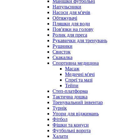
Манішки футбольні
Напульсники
Насоси для м'ячів
Обтяжувачі
Пляшки для води
Пов'язки на голову
Ролик для преса
Рукавички для тренувань
Рушники
Свисток
Скакалка
Спортивна медицина
Масаж
Медичні м'ячі
Спреї та мазі
Тейпи
Степ-платформа
Тактична дошка
Тренувальний інвентар
Турнік
Упори для віджимань
Фітбол
Фішки та конуси
Футбольні ворота
Халати