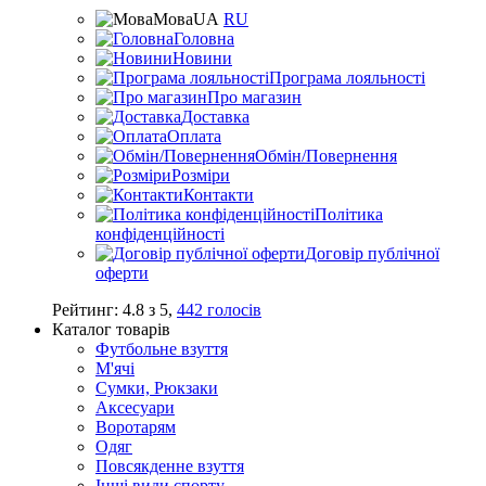
Мова
UA
RU
Головна
Новини
Програма лояльності
Про магазин
Доставка
Оплата
Обмін/Повернення
Розміри
Контакти
Політика
конфіденційності
Договір публічної
оферти
Рейтинг:
4.8
з
5
,
442
голосів
Каталог товарів
Футбольне взуття
М'ячі
Сумки, Рюкзаки
Аксесуари
Воротарям
Одяг
Повсякденне взуття
Інші види спорту