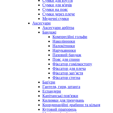
Сумки для взуття
Сумки для м'ячів
Сумки на пояс
Сумки через плече
Медичні сумки
Аксесуари
Аксесуари арбітра
Бандажі
Компресійні гольфи
Наколінники
Налокітники
Нарукавники
Паховий бандаж
Пояс для спини
Фіксатор гомілкостопу
Фіксатор для плеча
Фіксатор запʼястя
Фіксатор стегна
Бар'єри
Гантеля, гиря, штанга
Еспандери
Капітанські пов'язки
Килимки для тренувань
Координаційні драбини та кільця
Кутовий прапорець