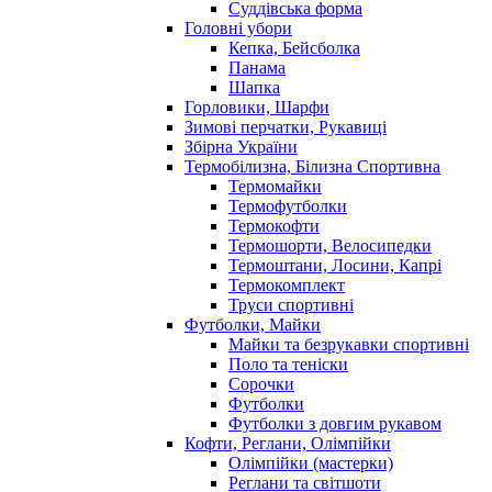
Суддівська форма
Головні убори
Кепка, Бейсболка
Панама
Шапка
Горловики, Шарфи
Зимові перчатки, Рукавиці
Збірна України
Термобілизна, Білизна Спортивна
Термомайки
Термофутболки
Термокофти
Термошорти, Велосипедки
Термоштани, Лосини, Капрі
Термокомплект
Труси спортивні
Футболки, Майки
Майки та безрукавки спортивні
Поло та теніски
Сорочки
Футболки
Футболки з довгим рукавом
Кофти, Реглани, Олімпійки
Олімпійки (мастерки)
Реглани та світшоти