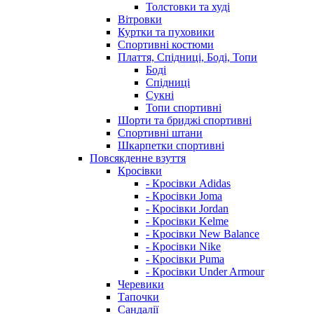
Толстовки та худі
Вітровки
Куртки та пуховики
Спортивні костюми
Плаття, Спідниці, Боді, Топи
Боді
Спідниці
Сукні
Топи спортивні
Шорти та бриджі спортивні
Спортивні штани
Шкарпетки спортивні
Повсякденне взуття
Кросівки
- Кросівки Adidas
- Кросівки Joma
- Кросівки Jordan
- Кросівки Kelme
- Кросівки New Balance
- Кросівки Nike
- Кросівки Puma
- Кросівки Under Armour
Черевики
Тапочки
Сандалії