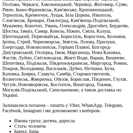
Полтава, Черкаси, Хмельницький, Чернівці, Житомир, Суми,
Рівне, Івано-Франківськ, Кам'янське, Кропивницький,
Тернопіль, Кременчук, Луцьк, Біла Церква, Нікополь,
Слов'янськ, Бровари, Павлоград, Кам'янець-Подільський,
Мукачево, Конотоп, Умань, Олександрія, Дрогобич, Бердичів,
Шостка, Ізмаїл, Самар, Ковель, Ніжин, Сміла, Калуш,
Шептицький, Первомайськ, Бориспіль, Коростень, Коломия,
Ірпінь, Стрий, Чорноморськ, Звягель, Лозова, Прилуки,
Енергодар, Нововолинськ, Горішні Плавні, Білгород-
Дністровський, Охтирка, Ізюм, Марганець, Нова Каховка,
Фастів, Лубни, Світловодськ, Жовті Води, Вараш, Вишневе,
Шепетівка, Подільськ, Південноукраїнськ, Миргород, Ромни,
Покров, Володимир, Васильків, Дубно, Нетішин, Буча,
Каховка, Боярка, Славута, Самбір, Старокостянтинів,
Вознесенськ, Жмеринка, Обухів, Борислав, Південне, Глухів,
Чугуїв, Новояворівськ, Костопіль, Вишгород, Токмак,
Могилів-Подільський, Синельникове, а також доставка по
Україні.
Залишилися питання – пишіть у Viber, WhatsApp, Telegram,
Facebook, Instagram і ми допоможемо з вибором.
Вікова група:
дитяча, доросла
Стать:
чоловіча
Бренд:
Joma