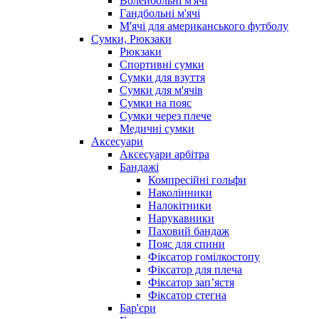
Волейбольні м'ячі
Гандбольні м'ячі
М'ячі для американського футболу
Сумки, Рюкзаки
Рюкзаки
Спортивні сумки
Сумки для взуття
Сумки для м'ячів
Сумки на пояс
Сумки через плече
Медичні сумки
Аксесуари
Аксесуари арбітра
Бандажі
Компресійні гольфи
Наколінники
Налокітники
Нарукавники
Паховий бандаж
Пояс для спини
Фіксатор гомілкостопу
Фіксатор для плеча
Фіксатор запʼястя
Фіксатор стегна
Бар'єри