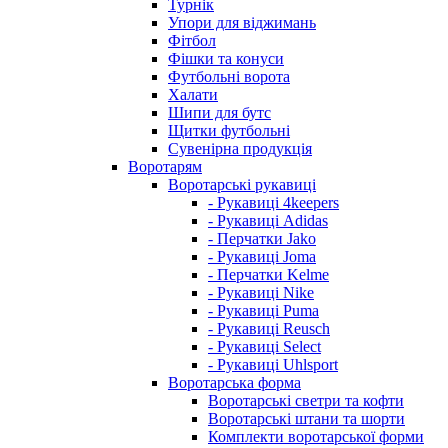
Турнік
Упори для віджимань
Фітбол
Фішки та конуси
Футбольні ворота
Халати
Шипи для бутс
Щитки футбольні
Сувенірна продукція
Воротарям
Воротарські рукавиці
- Рукавиці 4keepers
- Рукавиці Adidas
- Перчатки Jako
- Рукавиці Joma
- Перчатки Kelme
- Рукавиці Nike
- Рукавиці Puma
- Рукавиці Reusch
- Рукавиці Select
- Рукавиці Uhlsport
Воротарська форма
Воротарські светри та кофти
Воротарські штани та шорти
Комплекти воротарської форми