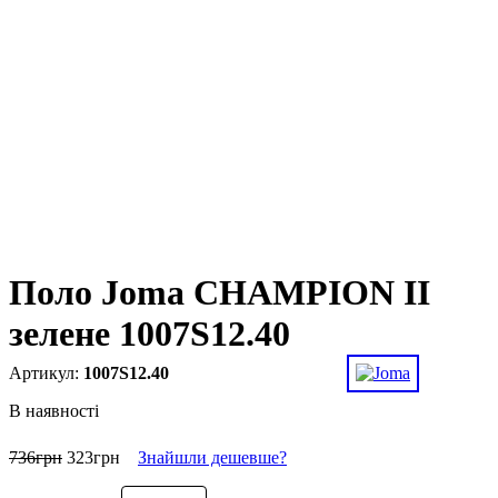
Поло Joma CHAMPION II
зелене 1007S12.40
1007S12.40
В наявності
736
грн
323
грн
Знайшли дешевше?