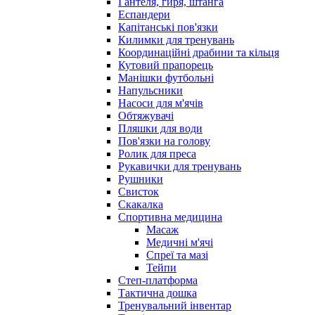
Гантеля, гиря, штанга
Еспандери
Капітанські пов'язки
Килимки для тренувань
Координаційні драбини та кільця
Кутовий прапорець
Манішки футбольні
Напульсники
Насоси для м'ячів
Обтяжувачі
Пляшки для води
Пов'язки на голову
Ролик для преса
Рукавички для тренувань
Рушники
Свисток
Скакалка
Спортивна медицина
Масаж
Медичні м'ячі
Спреї та мазі
Тейпи
Степ-платформа
Тактична дошка
Тренувальний інвентар