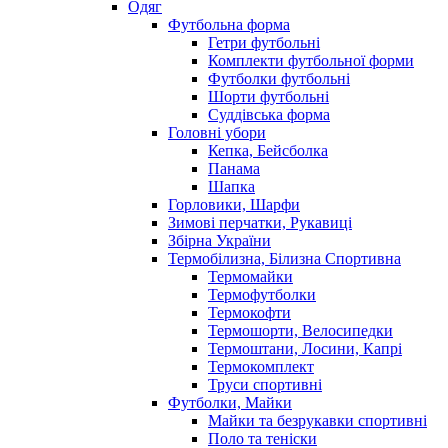
Одяг
Футбольна форма
Гетри футбольні
Комплекти футбольної форми
Футболки футбольні
Шорти футбольні
Суддівська форма
Головні убори
Кепка, Бейсболка
Панама
Шапка
Горловики, Шарфи
Зимові перчатки, Рукавиці
Збірна України
Термобілизна, Білизна Спортивна
Термомайки
Термофутболки
Термокофти
Термошорти, Велосипедки
Термоштани, Лосини, Капрі
Термокомплект
Труси спортивні
Футболки, Майки
Майки та безрукавки спортивні
Поло та теніски