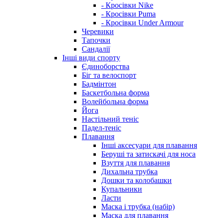
- Кросівки Nike
- Кросівки Puma
- Кросівки Under Armour
Черевики
Тапочки
Сандалії
Інші види спорту
Єдиноборства
Біг та велоспорт
Бадмінтон
Баскетбольна форма
Волейбольна форма
Йога
Настільний теніс
Падел-теніс
Плавання
Інші аксесуари для плавання
Беруші та затискачі для носа
Взуття для плавання
Дихальна трубка
Дошки та колобашки
Купальники
Ласти
Маска і трубка (набір)
Маска для плавання