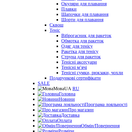
Окуляри для плавання
Плавки
Шапочки для плавання
Шорти для плавання
Сквош
Теніс
Віброгасник для ракеток
Обмотка для ракеток
Одяг для тенісу
Ракетка для тенісу
Струна для ракеток
Тенісні аксесуари
Тенісні мʼячі
Тенісні сумки, рюкзаки, чохли
Подарункові сертифікати
SALE
Мова
UA
RU
Головна
Новини
Програма лояльності
Про магазин
Доставка
Оплата
Обмін/Повернення
Розміри