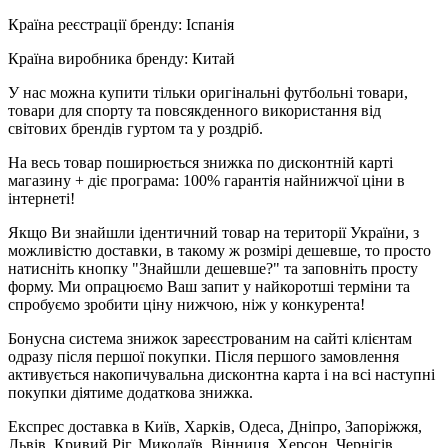
Країна реєстрації бренду: Іспанія
Країна виробника бренду: Китай
У нас можна купити тільки оригінальні футбольні товари,
товари для спорту та повсякденного використання від
світових брендів гуртом та у роздріб.
На весь товар поширюється знижка по дисконтній карті
магазину + діє програма: 100% гарантія найнижчої ціни в
інтернеті!
Якщо Ви знайшли ідентичний товар на території України, з
можливістю доставки, в такому ж розмірі дешевше, то просто
натисніть кнопку "Знайшли дешевше?" та заповніть просту
форму. Ми опрацюємо Ваш запит у найкоротші терміни та
спробуємо зробити ціну нижчою, ніж у конкурента!
Бонусна система знижок зареєстрованим на сайті клієнтам
одразу після першої покупки. Після першого замовлення
активується накопичувальна дисконтна карта і на всі наступні
покупки діятиме додаткова знижка.
Експрес доставка в Київ, Харків, Одеса, Дніпро, Запоріжжя,
Львів, Кривий Ріг, Миколаїв, Вінниця, Херсон, Чернігів,