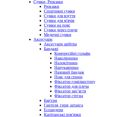
Сумки, Рюкзаки
Рюкзаки
Спортивні сумки
Сумки для взуття
Сумки для м'ячів
Сумки на пояс
Сумки через плече
Медичні сумки
Аксесуари
Аксесуари арбітра
Бандажі
Компресійні гольфи
Наколінники
Налокітники
Нарукавники
Паховий бандаж
Пояс для спини
Фіксатор гомілкостопу
Фіксатор для плеча
Фіксатор запʼястя
Фіксатор стегна
Бар'єри
Гантеля, гиря, штанга
Еспандери
Капітанські пов'язки