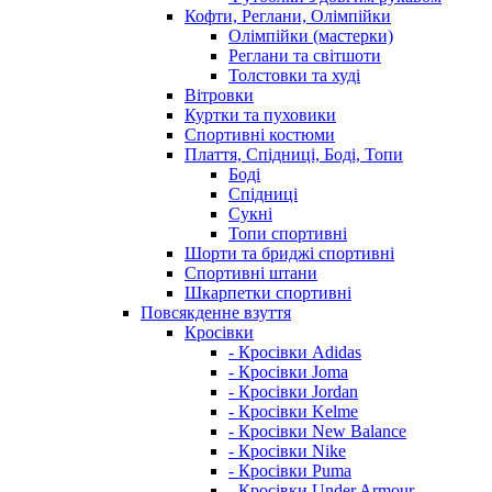
Кофти, Реглани, Олімпійки
Олімпійки (мастерки)
Реглани та світшоти
Толстовки та худі
Вітровки
Куртки та пуховики
Спортивні костюми
Плаття, Спідниці, Боді, Топи
Боді
Спідниці
Сукні
Топи спортивні
Шорти та бриджі спортивні
Спортивні штани
Шкарпетки спортивні
Повсякденне взуття
Кросівки
- Кросівки Adidas
- Кросівки Joma
- Кросівки Jordan
- Кросівки Kelme
- Кросівки New Balance
- Кросівки Nike
- Кросівки Puma
- Кросівки Under Armour