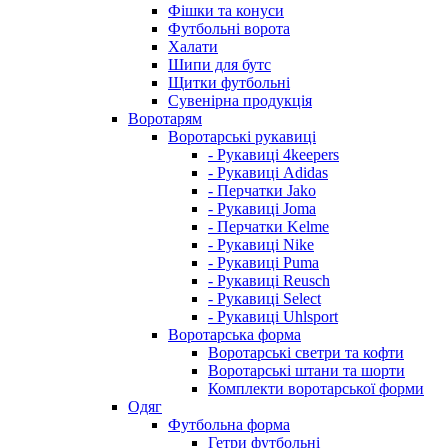
Фішки та конуси
Футбольні ворота
Халати
Шипи для бутс
Щитки футбольні
Сувенірна продукція
Воротарям
Воротарські рукавиці
- Рукавиці 4keepers
- Рукавиці Adidas
- Перчатки Jako
- Рукавиці Joma
- Перчатки Kelme
- Рукавиці Nike
- Рукавиці Puma
- Рукавиці Reusch
- Рукавиці Select
- Рукавиці Uhlsport
Воротарська форма
Воротарські светри та кофти
Воротарські штани та шорти
Комплекти воротарської форми
Одяг
Футбольна форма
Гетри футбольні