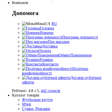
Компанія
Допомога
Мова
UA
RU
Головна
Новини
Програма лояльності
Про магазин
Доставка
Оплата
Обмін/Повернення
Розміри
Контакти
Політика
конфіденційності
Договір публічної
оферти
Рейтинг:
4.8
з
5
,
442
голосів
Каталог товарів
Футбольне взуття
М'ячі
Сумки, Рюкзаки