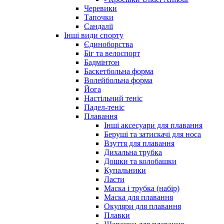
Черевики
Тапочки
Сандалії
Інші види спорту
Єдиноборства
Біг та велоспорт
Бадмінтон
Баскетбольна форма
Волейбольна форма
Йога
Настільний теніс
Падел-теніс
Плавання
Інші аксесуари для плавання
Беруші та затискачі для носа
Взуття для плавання
Дихальна трубка
Дошки та колобашки
Купальники
Ласти
Маска і трубка (набір)
Маска для плавання
Окуляри для плавання
Плавки