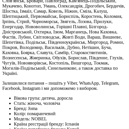
Слов'янськ, Бровари, Павлоград, Кам'янець-Подільський,
Мукачево, Конотоп, Умань, Олександрія, Дрогобич, Бердичів,
Шостка, Ізмаїл, Самар, Ковель, Ніжин, Сміла, Калуш,
Шептицький, Первомайськ, Бориспіль, Коростень, Коломия,
Ірпінь, Стрий, Чорноморськ, Звягель, Лозова, Прилуки,
Енергодар, Нововолинськ, Горішні Плавні, Білгород-
Дністровський, Охтирка, Ізюм, Марганець, Нова Каховка,
Фастів, Лубни, Світловодськ, Жовті Води, Вараш, Вишневе,
Шепетівка, Подільськ, Південноукраїнськ, Миргород, Ромни,
Покров, Володимир, Васильків, Дубно, Нетішин, Буча,
Каховка, Боярка, Славута, Самбір, Старокостянтинів,
Вознесенськ, Жмеринка, Обухів, Борислав, Південне, Глухів,
Чугуїв, Новояворівськ, Костопіль, Вишгород, Токмак,
Могилів-Подільський, Синельникове, а також доставка по
Україні.
Залишилися питання – пишіть у Viber, WhatsApp, Telegram,
Facebook, Instagram і ми допоможемо з вибором.
Вікова група:
дитяча, доросла
Стать:
жіноча, чоловіча
Бренд:
Joma
Колір:
помаранчевий
Модель:
NOBEL
Країна реєстрації бренду:
Іспанія