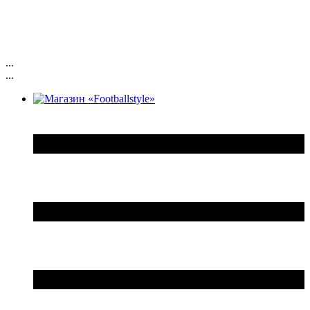
...
...