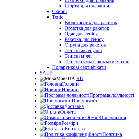
Шапочки для плавання
Шорти для плавання
Сквош
Теніс
Віброгасник для ракеток
Обмотка для ракеток
Одяг для тенісу
Ракетка для тенісу
Струна для ракеток
Тенісні аксесуари
Тенісні мʼячі
Тенісні сумки, рюкзаки, чохли
Подарункові сертифікати
SALE
Мова
UA
RU
Головна
Новини
Програма лояльності
Про магазин
Доставка
Оплата
Обмін/Повернення
Розміри
Контакти
Політика