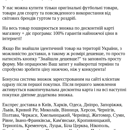
У нас можна купити тільки оригінальні футбольні товари,
товари для спорту та повсякденного використання від
світових брендів гуртом та у роздріб.
На весь товар поширюється знижка по дисконтній карті
магазину + діє програма: 100% гарантія найнижчої ціни в
інтернеті!
Якщо Ви знайшли ідентичний товар на території України, з
можливістю доставки, в такому ж розмірі дешевше, то просто
натисніть кнопку "Знайшли дешевше?" та заповніть просту
форму. Ми опрацюємо Ваш запит у найкоротші терміни та
спробуємо зробити ціну нижчою, ніж у конкурента!
Бонусна система знижок зареєстрованим на сайті клієнтам
одразу після першої покупки. Після першого замовлення
активується накопичувальна дисконтна карта і на всі наступні
покупки діятиме додаткова знижка.
Експрес доставка в Київ, Харків, Одеса, Дніпро, Запоріжжя,
Львів, Кривий Ріг, Миколаїв, Вінниця, Херсон, Чернігів,
Полтава, Черкаси, Хмельницький, Чернівці, Житомир, Суми,
Рівне, Івано-Франківськ, Кам'янське, Кропивницький,
Тернопіль, Кременчук, Луцьк, Біла Церква, Нікополь,