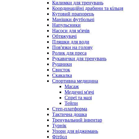
Килимки для тренувань
Координаційні драбини та кільця
Кутовий прапорець
Манішки футбольні
Напульсники
Насоси для м'ячів
Обтяжувачі
Пляшки для води
Пов'язки на голову
Ролик для преса
Рукавички для тренувань
Рушники
Свисток
Скакалка
Спортивна медицина
Масаж
Медичні м'ячі
Спреї та мазі
Тейпи
Степ-платформа
Тактична дошка
Тренувальний інвентар
Турнік
Упори для віджимань
Фітбол