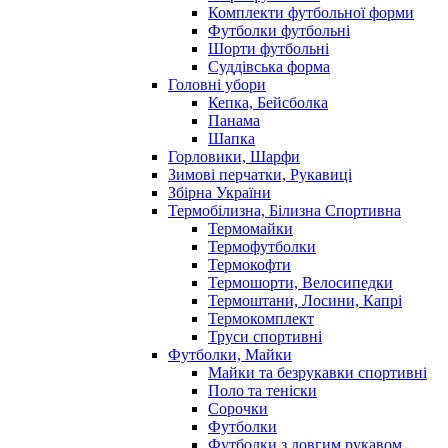
Комплекти футбольної форми
Футболки футбольні
Шорти футбольні
Суддівська форма
Головні убори
Кепка, Бейсболка
Панама
Шапка
Горловики, Шарфи
Зимові перчатки, Рукавиці
Збірна України
Термобілизна, Білизна Спортивна
Термомайки
Термофутболки
Термокофти
Термошорти, Велосипедки
Термоштани, Лосини, Капрі
Термокомплект
Труси спортивні
Футболки, Майки
Майки та безрукавки спортивні
Поло та теніски
Сорочки
Футболки
Футболки з довгим рукавом