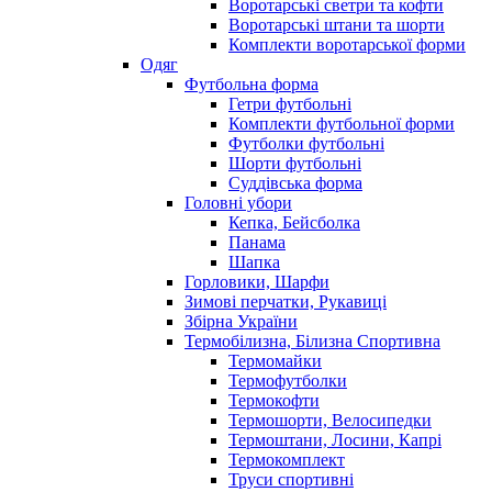
Воротарські светри та кофти
Воротарські штани та шорти
Комплекти воротарської форми
Одяг
Футбольна форма
Гетри футбольні
Комплекти футбольної форми
Футболки футбольні
Шорти футбольні
Суддівська форма
Головні убори
Кепка, Бейсболка
Панама
Шапка
Горловики, Шарфи
Зимові перчатки, Рукавиці
Збірна України
Термобілизна, Білизна Спортивна
Термомайки
Термофутболки
Термокофти
Термошорти, Велосипедки
Термоштани, Лосини, Капрі
Термокомплект
Труси спортивні