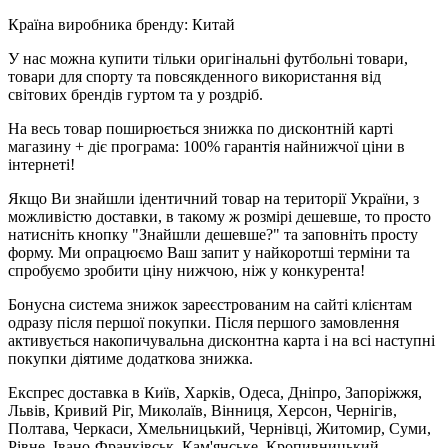
Країна виробника бренду: Китай
У нас можна купити тільки оригінальні футбольні товари,
товари для спорту та повсякденного використання від
світових брендів гуртом та у роздріб.
На весь товар поширюється знижка по дисконтній карті
магазину + діє програма: 100% гарантія найнижчої ціни в
інтернеті!
Якщо Ви знайшли ідентичний товар на території України, з
можливістю доставки, в такому ж розмірі дешевше, то просто
натисніть кнопку "Знайшли дешевше?" та заповніть просту
форму. Ми опрацюємо Ваш запит у найкоротші терміни та
спробуємо зробити ціну нижчою, ніж у конкурента!
Бонусна система знижок зареєстрованим на сайті клієнтам
одразу після першої покупки. Після першого замовлення
активується накопичувальна дисконтна карта і на всі наступні
покупки діятиме додаткова знижка.
Експрес доставка в Київ, Харків, Одеса, Дніпро, Запоріжжя,
Львів, Кривий Ріг, Миколаїв, Вінниця, Херсон, Чернігів,
Полтава, Черкаси, Хмельницький, Чернівці, Житомир, Суми,
Рівне, Івано-Франківськ, Кам'янське, Кропивницький,