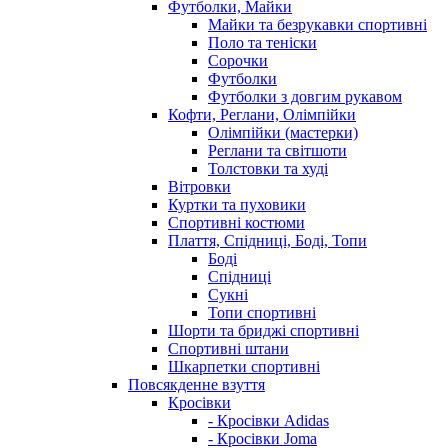
Футболки, Майки
Майки та безрукавки спортивні
Поло та теніски
Сорочки
Футболки
Футболки з довгим рукавом
Кофти, Реглани, Олімпійки
Олімпійки (мастерки)
Реглани та світшоти
Толстовки та худі
Вітровки
Куртки та пуховики
Спортивні костюми
Плаття, Спідниці, Боді, Топи
Боді
Спідниці
Сукні
Топи спортивні
Шорти та бриджі спортивні
Спортивні штани
Шкарпетки спортивні
Повсякденне взуття
Кросівки
- Кросівки Adidas
- Кросівки Joma