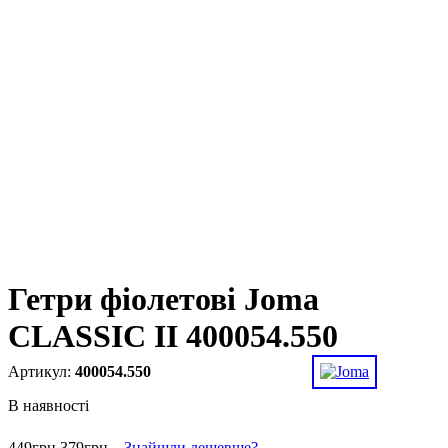
Гетри фіолетові Joma
CLASSIC II 400054.550
400054.550
В наявності
449
грн
379
грн
Знайшли дешевше?