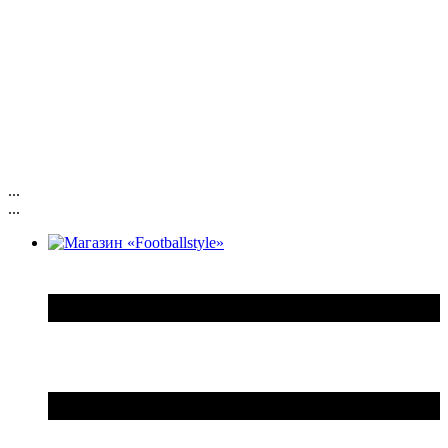
...
...