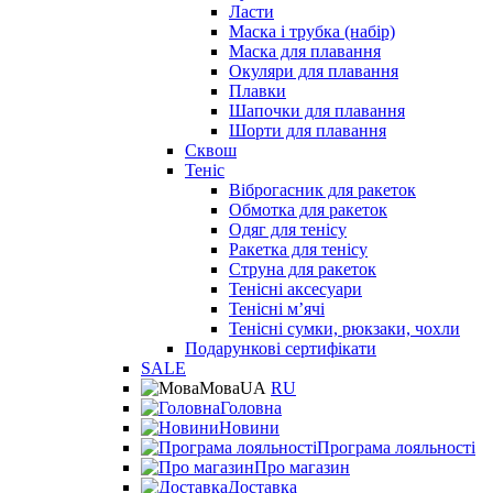
Ласти
Маска і трубка (набір)
Маска для плавання
Окуляри для плавання
Плавки
Шапочки для плавання
Шорти для плавання
Сквош
Теніс
Віброгасник для ракеток
Обмотка для ракеток
Одяг для тенісу
Ракетка для тенісу
Струна для ракеток
Тенісні аксесуари
Тенісні мʼячі
Тенісні сумки, рюкзаки, чохли
Подарункові сертифікати
SALE
Мова
UA
RU
Головна
Новини
Програма лояльності
Про магазин
Доставка