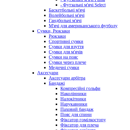
- Футзальні м'ячі Select
Баскетбольні м'ячі
Волейбольні м'ячі
Гандбольні м'ячі
М'ячі для американського футболу
Сумки, Рюкзаки
Рюкзаки
Спортивні сумки
Сумки для взуття
Сумки для м'ячів
Сумки на пояс
Сумки через плече
Медичні сумки
Аксесуари
Аксесуари арбітра
Бандажі
Компресійні гольфи
Наколінники
Налокітники
Нарукавники
Паховий бандаж
Пояс для спини
Фіксатор гомілкостопу
Фіксатор для плеча