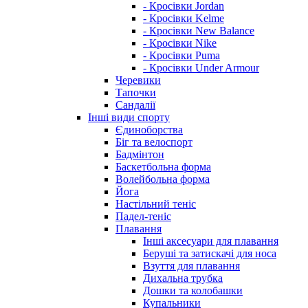
- Кросівки Jordan
- Кросівки Kelme
- Кросівки New Balance
- Кросівки Nike
- Кросівки Puma
- Кросівки Under Armour
Черевики
Тапочки
Сандалії
Інші види спорту
Єдиноборства
Біг та велоспорт
Бадмінтон
Баскетбольна форма
Волейбольна форма
Йога
Настільний теніс
Падел-теніс
Плавання
Інші аксесуари для плавання
Беруші та затискачі для носа
Взуття для плавання
Дихальна трубка
Дошки та колобашки
Купальники