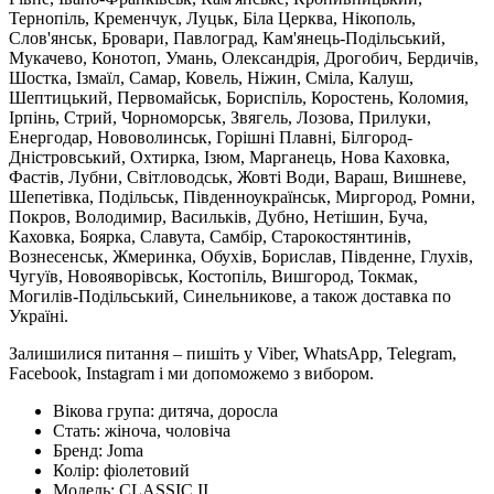
Тернопіль, Кременчук, Луцьк, Біла Церква, Нікополь,
Слов'янськ, Бровари, Павлоград, Кам'янець-Подільський,
Мукачево, Конотоп, Умань, Олександрія, Дрогобич, Бердичів,
Шостка, Ізмаїл, Самар, Ковель, Ніжин, Сміла, Калуш,
Шептицький, Первомайськ, Бориспіль, Коростень, Коломия,
Ірпінь, Стрий, Чорноморськ, Звягель, Лозова, Прилуки,
Енергодар, Нововолинськ, Горішні Плавні, Білгород-
Дністровський, Охтирка, Ізюм, Марганець, Нова Каховка,
Фастів, Лубни, Світловодськ, Жовті Води, Вараш, Вишневе,
Шепетівка, Подільськ, Південноукраїнськ, Миргород, Ромни,
Покров, Володимир, Васильків, Дубно, Нетішин, Буча,
Каховка, Боярка, Славута, Самбір, Старокостянтинів,
Вознесенськ, Жмеринка, Обухів, Борислав, Південне, Глухів,
Чугуїв, Новояворівськ, Костопіль, Вишгород, Токмак,
Могилів-Подільський, Синельникове, а також доставка по
Україні.
Залишилися питання – пишіть у Viber, WhatsApp, Telegram,
Facebook, Instagram і ми допоможемо з вибором.
Вікова група:
дитяча, доросла
Стать:
жіноча, чоловіча
Бренд:
Joma
Колір:
фіолетовий
Модель:
CLASSIC II