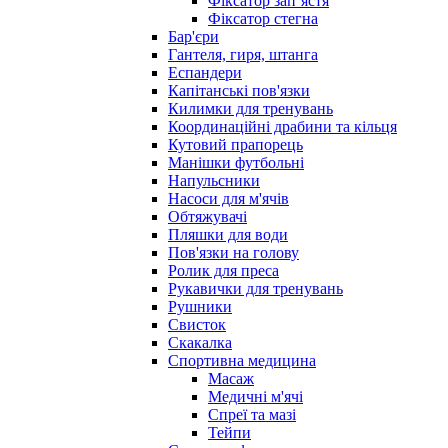
Фіксатор запʼястя
Фіксатор стегна
Бар'єри
Гантеля, гиря, штанга
Еспандери
Капітанські пов'язки
Килимки для тренувань
Координаційні драбини та кільця
Кутовий прапорець
Манішки футбольні
Напульсники
Насоси для м'ячів
Обтяжувачі
Пляшки для води
Пов'язки на голову
Ролик для преса
Рукавички для тренувань
Рушники
Свисток
Скакалка
Спортивна медицина
Масаж
Медичні м'ячі
Спреї та мазі
Тейпи