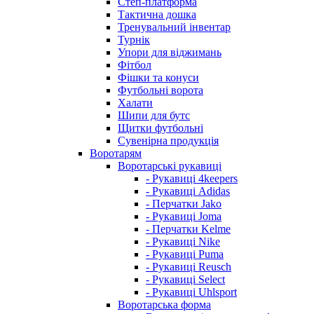
Степ-платформа
Тактична дошка
Тренувальний інвентар
Турнік
Упори для віджимань
Фітбол
Фішки та конуси
Футбольні ворота
Халати
Шипи для бутс
Щитки футбольні
Сувенірна продукція
Воротарям
Воротарські рукавиці
- Рукавиці 4keepers
- Рукавиці Adidas
- Перчатки Jako
- Рукавиці Joma
- Перчатки Kelme
- Рукавиці Nike
- Рукавиці Puma
- Рукавиці Reusch
- Рукавиці Select
- Рукавиці Uhlsport
Воротарська форма