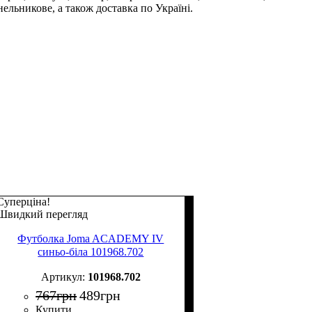
ельникове, а також доставка по Україні.
Суперціна!
Швидкий перегляд
Футболка Joma ACADEMY IV
синьо-біла 101968.702
101968.702
767
грн
489
грн
Купити