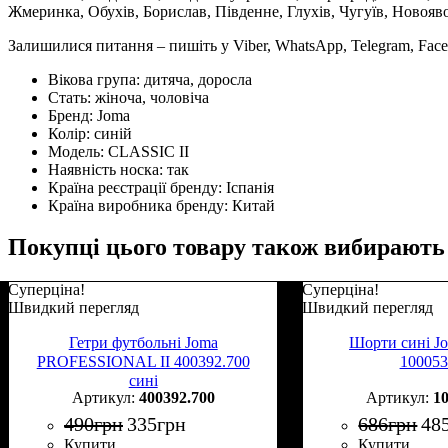
Жмеринка, Обухів, Борислав, Південне, Глухів, Чугуїв, Новояв
Залишилися питання – пишіть у Viber, WhatsApp, Telegram, Face
Вікова група:
дитяча, доросла
Стать:
жіноча, чоловіча
Бренд:
Joma
Колір:
синій
Модель:
CLASSIC II
Наявність носка:
так
Країна реєстрації бренду:
Іспанія
Країна виробника бренду:
Китай
Покупці цього товару також вибирають
Суперціна!
Суперціна!
Швидкий перегляд
Швидкий перегляд
Гетри футбольні Joma
Шорти сині 
PROFESSIONAL II 400392.700
100053
сині
400392.700
1
490
грн
335
грн
686
грн
48
Купити
Купити