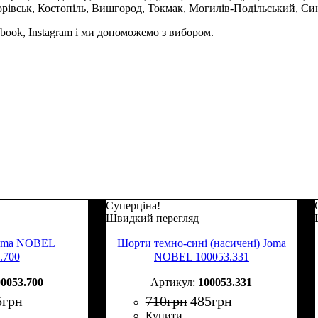
орівськ, Костопіль, Вишгород, Токмак, Могилів-Подільський, Син
book, Instagram і ми допоможемо з вибором.
Суперціна!
Швидкий перегляд
Joma NOBEL
Шорти темно-сині (насичені) Joma
.700
NOBEL 100053.331
00053.700
100053.331
5
грн
710
грн
485
грн
Купити