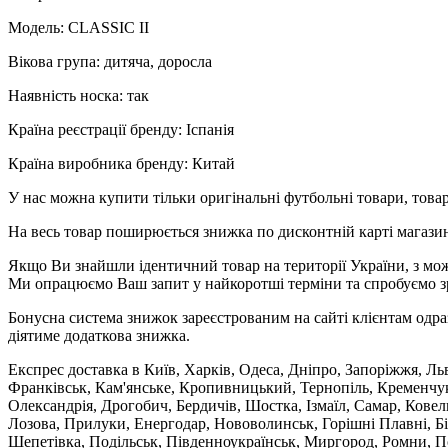
Модель: CLASSIC II
Вікова група: дитяча, доросла
Наявність носка: так
Країна реєстрації бренду: Іспанія
Країна виробника бренду: Китай
У нас можна купити тільки оригінальні футбольні товари, товар
На весь товар поширюється знижка по дисконтній карті магазину
Якщо Ви знайшли ідентичний товар на території України, з мож
Ми опрацюємо Ваш запит у найкоротші терміни та спробуємо з
Бонусна система знижок зареєстрованим на сайті клієнтам одра
діятиме додаткова знижка.
Експрес доставка в Київ, Харків, Одеса, Дніпро, Запоріжжя, Ль
Франківськ, Кам'янське, Кропивницький, Тернопіль, Кременчук,
Олександрія, Дрогобич, Бердичів, Шостка, Ізмаїл, Самар, Кове
Лозова, Прилуки, Енергодар, Нововолинськ, Горішні Плавні, Б
Шепетівка, Подільськ, Південноукраїнськ, Миргород, Ромни, По