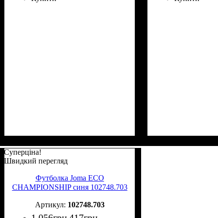
Суперціна!
Швидкий перегляд
Футболка Joma ECO
CHAMPIONSHIP синя 102748.703
102748.703
1 056
грн
417
грн