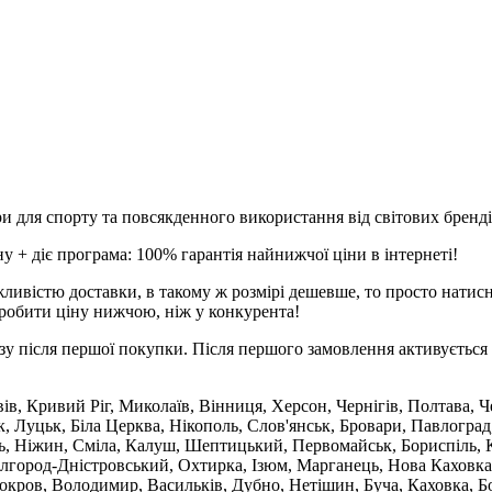
и для спорту та повсякденного використання від світових брендів
 + діє програма: 100% гарантія найнижчої ціни в інтернеті!
ливістю доставки, в такому ж розмірі дешевше, то просто натис
робити ціну нижчою, ніж у конкурента!
зу після першої покупки. Після першого замовлення активується 
вів, Кривий Ріг, Миколаїв, Вінниця, Херсон, Чернігів, Полтава,
 Луцьк, Біла Церква, Нікополь, Слов'янськ, Бровари, Павлоград
ль, Ніжин, Сміла, Калуш, Шептицький, Первомайськ, Бориспіль, К
ілгород-Дністровський, Охтирка, Ізюм, Марганець, Нова Каховка
кров, Володимир, Васильків, Дубно, Нетішин, Буча, Каховка, Бо