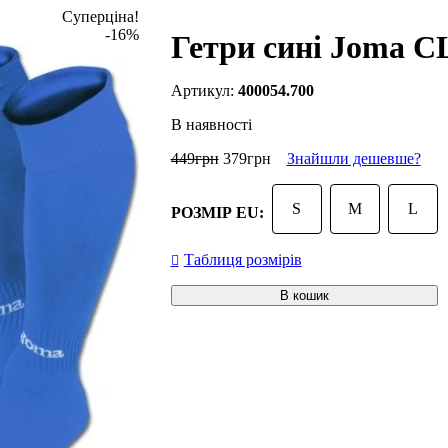
Суперціна!
-16%
Гетри сині Joma C
400054.700
В наявності
449
грн
379
грн
Знайшли дешевше?
S
M
L
РОЗМІР EU:
Таблиця розмірів
В кошик