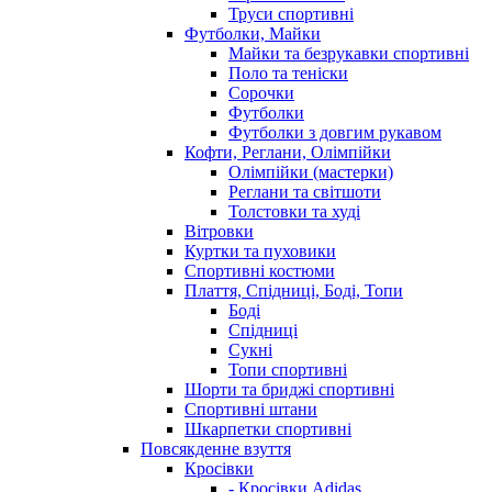
Труси спортивні
Футболки, Майки
Майки та безрукавки спортивні
Поло та теніски
Сорочки
Футболки
Футболки з довгим рукавом
Кофти, Реглани, Олімпійки
Олімпійки (мастерки)
Реглани та світшоти
Толстовки та худі
Вітровки
Куртки та пуховики
Спортивні костюми
Плаття, Спідниці, Боді, Топи
Боді
Спідниці
Сукні
Топи спортивні
Шорти та бриджі спортивні
Спортивні штани
Шкарпетки спортивні
Повсякденне взуття
Кросівки
- Кросівки Adidas