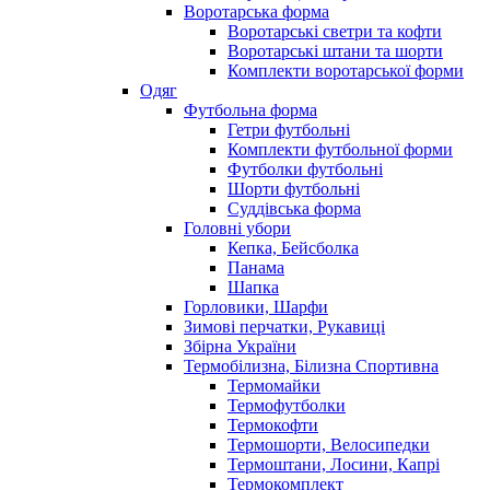
Воротарська форма
Воротарські светри та кофти
Воротарські штани та шорти
Комплекти воротарської форми
Одяг
Футбольна форма
Гетри футбольні
Комплекти футбольної форми
Футболки футбольні
Шорти футбольні
Суддівська форма
Головні убори
Кепка, Бейсболка
Панама
Шапка
Горловики, Шарфи
Зимові перчатки, Рукавиці
Збірна України
Термобілизна, Білизна Спортивна
Термомайки
Термофутболки
Термокофти
Термошорти, Велосипедки
Термоштани, Лосини, Капрі
Термокомплект