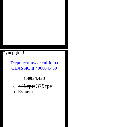
Суперціна!
Гетри темно-зелені Joma
CLASSIC II 400054.450
400054.450
449
грн
379
грн
Купити