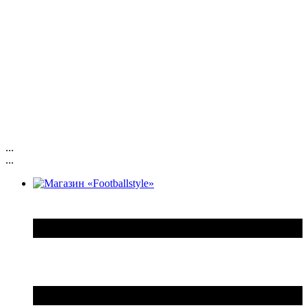
...
...