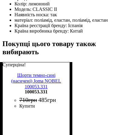
Колір:
лимонний
Модель:
CLASSIC II
Наявність носка:
так
матеріал:
поліамід, еластан, поліамід, еластан
Країна реєстрації бренду:
Іспанія
Країна виробника бренду:
Китай
Покупці цього товару також
вибирають
Суперціна!
Шорти темно-сині
(насичені) Joma NOBEL
100053.331
100053.331
710
грн
485
грн
Купити