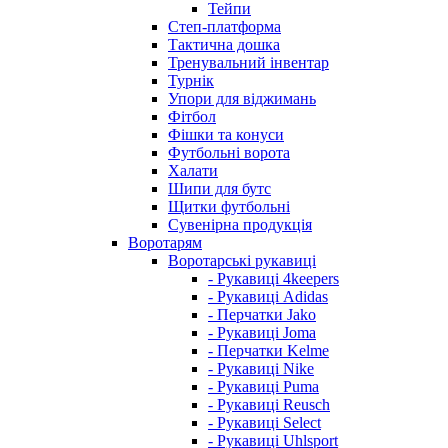
Тейпи
Степ-платформа
Тактична дошка
Тренувальний інвентар
Турнік
Упори для віджимань
Фітбол
Фішки та конуси
Футбольні ворота
Халати
Шипи для бутс
Щитки футбольні
Сувенірна продукція
Воротарям
Воротарські рукавиці
- Рукавиці 4keepers
- Рукавиці Adidas
- Перчатки Jako
- Рукавиці Joma
- Перчатки Kelme
- Рукавиці Nike
- Рукавиці Puma
- Рукавиці Reusch
- Рукавиці Select
- Рукавиці Uhlsport