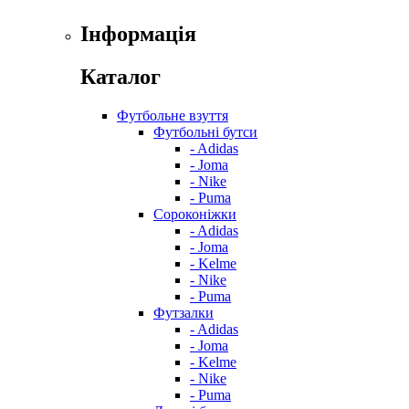
Інформація
Каталог
Футбольне взуття
Футбольні бутси
- Adidas
- Joma
- Nike
- Puma
Сороконіжки
- Adidas
- Joma
- Kelme
- Nike
- Puma
Футзалки
- Adidas
- Joma
- Kelme
- Nike
- Puma