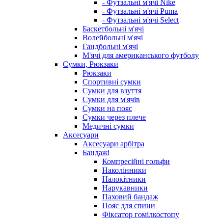
- Футзальні м'ячі Nike
- Футзальні м'ячі Puma
- Футзальні м'ячі Select
Баскетбольні м'ячі
Волейбольні м'ячі
Гандбольні м'ячі
М'ячі для американського футболу
Сумки, Рюкзаки
Рюкзаки
Спортивні сумки
Сумки для взуття
Сумки для м'ячів
Сумки на пояс
Сумки через плече
Медичні сумки
Аксесуари
Аксесуари арбітра
Бандажі
Компресійні гольфи
Наколінники
Налокітники
Нарукавники
Паховий бандаж
Пояс для спини
Фіксатор гомілкостопу