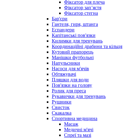
Фіксатор для плеча
Фіксатор запʼястя
Фіксатор стегна
Бар'єри
Гантеля, гиря, штанга
Еспандери
Капітанські пов'язки
Килимки для тренувань
Координаційні драбини та кільця
Кутовий прапорець
Манішки футбольні
Напульсники
Насоси для м'ячів
Обтяжувачі
Пляшки для води
Пов'язки на голову
Ролик для преса
Рукавички для тренувань
Рушники
Свисток
Скакалка
Спортивна медицина
Масаж
Медичні м'ячі
Спреї та мазі