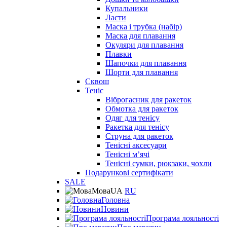
Купальники
Ласти
Маска і трубка (набір)
Маска для плавання
Окуляри для плавання
Плавки
Шапочки для плавання
Шорти для плавання
Сквош
Теніс
Віброгасник для ракеток
Обмотка для ракеток
Одяг для тенісу
Ракетка для тенісу
Струна для ракеток
Тенісні аксесуари
Тенісні мʼячі
Тенісні сумки, рюкзаки, чохли
Подарункові сертифікати
SALE
Мова
UA
RU
Головна
Новини
Програма лояльності