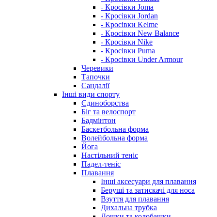
- Кросівки Joma
- Кросівки Jordan
- Кросівки Kelme
- Кросівки New Balance
- Кросівки Nike
- Кросівки Puma
- Кросівки Under Armour
Черевики
Тапочки
Сандалії
Інші види спорту
Єдиноборства
Біг та велоспорт
Бадмінтон
Баскетбольна форма
Волейбольна форма
Йога
Настільний теніс
Падел-теніс
Плавання
Інші аксесуари для плавання
Беруші та затискачі для носа
Взуття для плавання
Дихальна трубка
Дошки та колобашки