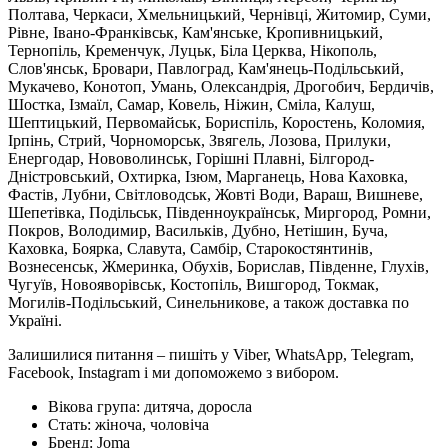
Полтава, Черкаси, Хмельницький, Чернівці, Житомир, Суми,
Рівне, Івано-Франківськ, Кам'янське, Кропивницький,
Тернопіль, Кременчук, Луцьк, Біла Церква, Нікополь,
Слов'янськ, Бровари, Павлоград, Кам'янець-Подільський,
Мукачево, Конотоп, Умань, Олександрія, Дрогобич, Бердичів,
Шостка, Ізмаїл, Самар, Ковель, Ніжин, Сміла, Калуш,
Шептицький, Первомайськ, Бориспіль, Коростень, Коломия,
Ірпінь, Стрий, Чорноморськ, Звягель, Лозова, Прилуки,
Енергодар, Нововолинськ, Горішні Плавні, Білгород-
Дністровський, Охтирка, Ізюм, Марганець, Нова Каховка,
Фастів, Лубни, Світловодськ, Жовті Води, Вараш, Вишневе,
Шепетівка, Подільськ, Південноукраїнськ, Миргород, Ромни,
Покров, Володимир, Васильків, Дубно, Нетішин, Буча,
Каховка, Боярка, Славута, Самбір, Старокостянтинів,
Вознесенськ, Жмеринка, Обухів, Борислав, Південне, Глухів,
Чугуїв, Новояворівськ, Костопіль, Вишгород, Токмак,
Могилів-Подільський, Синельникове, а також доставка по
Україні.
Залишилися питання – пишіть у Viber, WhatsApp, Telegram,
Facebook, Instagram і ми допоможемо з вибором.
Вікова група:
дитяча, доросла
Стать:
жіноча, чоловіча
Бренд:
Joma