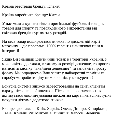
Країна реєстрації бренду: Іспанія
Країна виробника бренду: Китай
У нас можна купити тільки оригінальні футбольні товари,
товари для спорту та повсякденного використання від
світових брендів гуртом та у роздріб.
На весь товар поширюється знижка по дисконтній карті
магазину + діє програма: 100% гарантія найнижчої ціни в
інтернеті!
Якщо Ви знайшли ідентичний товар на території України, з
можливістю доставки, в такому ж розмірі дешевше, то просто
натисніть кнопку "Знайшли дешевше?" та заповніть просту
форму. Ми опрацюємо Ваш запит у найкоротші терміни та
спробуємо зробити ціну нижчою, ніж у конкурента!
Бонусна система знижок зареєстрованим на сайті клієнтам
одразу після першої покупки. Після першого замовлення
активується накопичувальна дисконтна карта і на всі наступні
покупки діятиме додаткова знижка.
Експрес доставка в Київ, Харків, Одеса, Дніпро, Запоріжжя,
Львів, Кривий Ріг, Миколаїв, Вінниця, Херсон, Чернігів,