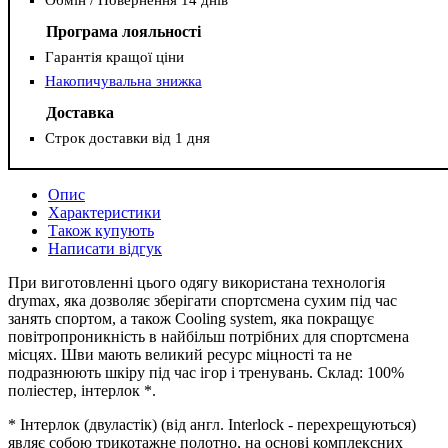
Програма лояльності
Гарантія кращої ціни
Накопичувальна знижка
Доставка
Строк доставки від 1 дня
Опис
Характеристики
Також купують
Написати відгук
При виготовленні цього одягу використана технологія
drymax, яка дозволяє зберігати спортсмена сухим під час
занять спортом, а також Сooling system, яка покращує
повітропроникність в найбільш потрібних для спортсмена
місцях. Шви мають великий ресурс міцності та не
подразнюють шкіру під час ігор і тренувань. Склад: 100%
поліестер, інтерлок *.
* Інтерлок (двуластік) (від англ. Interlock - перехрещуються)
являє собою трикотажне полотно, на основі комплексних