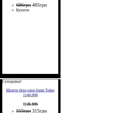
686
грн
485
грн
Купити
Суперціна!
Шорти біло-сині Joma Tokio
1146.006
1146.006
555
грн
315
грн