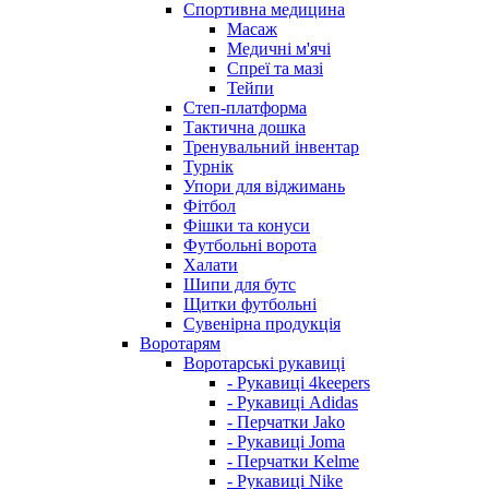
Спортивна медицина
Масаж
Медичні м'ячі
Спреї та мазі
Тейпи
Степ-платформа
Тактична дошка
Тренувальний інвентар
Турнік
Упори для віджимань
Фітбол
Фішки та конуси
Футбольні ворота
Халати
Шипи для бутс
Щитки футбольні
Сувенірна продукція
Воротарям
Воротарські рукавиці
- Рукавиці 4keepers
- Рукавиці Adidas
- Перчатки Jako
- Рукавиці Joma
- Перчатки Kelme
- Рукавиці Nike