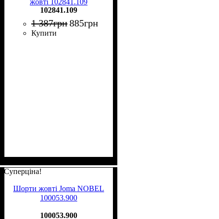
жовті 102841.109
102841.109
1 387
грн
885
грн
Купити
Суперціна!
Шорти жовті Joma NOBEL
100053.900
100053.900