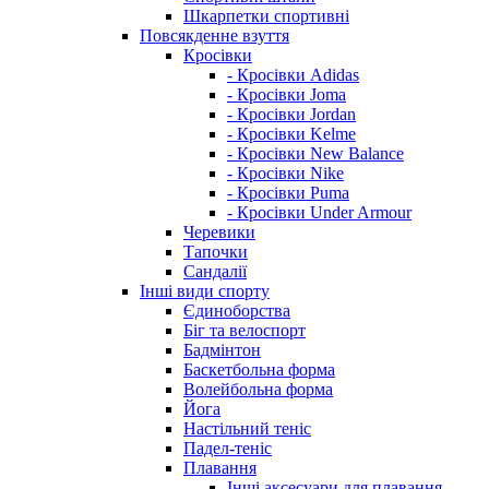
Шкарпетки спортивні
Повсякденне взуття
Кросівки
- Кросівки Adidas
- Кросівки Joma
- Кросівки Jordan
- Кросівки Kelme
- Кросівки New Balance
- Кросівки Nike
- Кросівки Puma
- Кросівки Under Armour
Черевики
Тапочки
Сандалії
Інші види спорту
Єдиноборства
Біг та велоспорт
Бадмінтон
Баскетбольна форма
Волейбольна форма
Йога
Настільний теніс
Падел-теніс
Плавання
Інші аксесуари для плавання