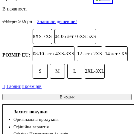
В наявності
734
грн
502
грн
Знайшли дешевше?
8XS-7XS
04-06 лет / 6XS-5XS
08-10 лет / 4XS-3XS
12 лет / 2XS
14 лет / XS
РОЗМІР EU:
S
M
L
2XL-3XL
Таблиця розмірів
В кошик
Захист покупки
Оригінальна продукція
Офіційна гарантія
Обмін / Повернення 14 днів