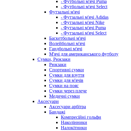
- Футбольні м'ячі Puma
- Футбольні м'ячі Select
Футзальні м'ячі
- Футзальні м'ячі Adidas
- Футзальні м'ячі Nike
- Футзальні м'ячі Puma
- Футзальні м'ячі Select
Баскетбольні м'ячі
Волейбольні м'ячі
Гандбольні м'ячі
М'ячі для американського футболу
Сумки, Рюкзаки
Рюкзаки
Спортивні сумки
Сумки для взуття
Сумки для м'ячів
Сумки на пояс
Сумки через плече
Медичні сумки
Аксесуари
Аксесуари арбітра
Бандажі
Компресійні гольфи
Наколінники
Налокітники