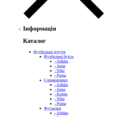
Інформація
Каталог
Футбольне взуття
Футбольні бутси
- Adidas
- Joma
- Nike
- Puma
Сороконіжки
- Adidas
- Joma
- Kelme
- Nike
- Puma
Футзалки
- Adidas