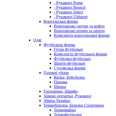
- Рукавиці Puma
- Рукавиці Reusch
- Рукавиці Select
- Рукавиці Uhlsport
Воротарська форма
Воротарські светри та кофти
Воротарські штани та шорти
Комплекти воротарської форми
Одяг
Футбольна форма
Гетри футбольні
Комплекти футбольної форми
Футболки футбольні
Шорти футбольні
Суддівська форма
Головні убори
Кепка, Бейсболка
Панама
Шапка
Горловики, Шарфи
Зимові перчатки, Рукавиці
Збірна України
Термобілизна, Білизна Спортивна
Термомайки
Термофутболки