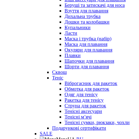
Беруші та затискачі для носа
Взуття для плавання
Дихальна трубка
Дошки та колобашки
Купальники
Ласти
Маска і трубка (набір)
Маска для плавання
Окуляри для плавання
Плавки
Шапочки для плавання
Шорти для плавання
Сквош
Теніс
Віброгасник для ракеток
Обмотка для ракеток
Одяг для тенісу
Ракетка для тенісу
Струна для ракеток
Тенісні аксесуари
Тенісні мʼячі
Тенісні сумки, рюкзаки, чохли
Подарункові сертифікати
SALE