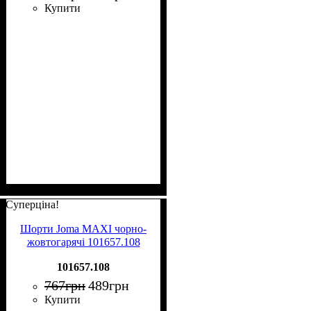
Купити
Суперціна!
Шорти Joma MAXI чорно-
жовтогарячі 101657.108
101657.108
767
грн
489
грн
Купити