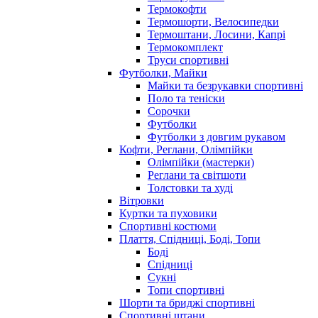
Термокофти
Термошорти, Велосипедки
Термоштани, Лосини, Капрі
Термокомплект
Труси спортивні
Футболки, Майки
Майки та безрукавки спортивні
Поло та теніски
Сорочки
Футболки
Футболки з довгим рукавом
Кофти, Реглани, Олімпійки
Олімпійки (мастерки)
Реглани та світшоти
Толстовки та худі
Вітровки
Куртки та пуховики
Спортивні костюми
Плаття, Спідниці, Боді, Топи
Боді
Спідниці
Сукні
Топи спортивні
Шорти та бриджі спортивні
Спортивні штани