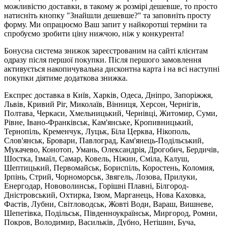
можливістю доставки, в такому ж розмірі дешевше, то просто
натисніть кнопку "Знайшли дешевше?" та заповніть просту
форму. Ми опрацюємо Ваш запит у найкоротші терміни та
спробуємо зробити ціну нижчою, ніж у конкурента!
Бонусна система знижок зареєстрованим на сайті клієнтам
одразу після першої покупки. Після першого замовлення
активується накопичувальна дисконтна карта і на всі наступні
покупки діятиме додаткова знижка.
Експрес доставка в Київ, Харків, Одеса, Дніпро, Запоріжжя,
Львів, Кривий Ріг, Миколаїв, Вінниця, Херсон, Чернігів,
Полтава, Черкаси, Хмельницький, Чернівці, Житомир, Суми,
Рівне, Івано-Франківськ, Кам'янське, Кропивницький,
Тернопіль, Кременчук, Луцьк, Біла Церква, Нікополь,
Слов'янськ, Бровари, Павлоград, Кам'янець-Подільський,
Мукачево, Конотоп, Умань, Олександрія, Дрогобич, Бердичів,
Шостка, Ізмаїл, Самар, Ковель, Ніжин, Сміла, Калуш,
Шептицький, Первомайськ, Бориспіль, Коростень, Коломия,
Ірпінь, Стрий, Чорноморськ, Звягель, Лозова, Прилуки,
Енергодар, Нововолинськ, Горішні Плавні, Білгород-
Дністровський, Охтирка, Ізюм, Марганець, Нова Каховка,
Фастів, Лубни, Світловодськ, Жовті Води, Вараш, Вишневе,
Шепетівка, Подільськ, Південноукраїнськ, Миргород, Ромни,
Покров, Володимир, Васильків, Дубно, Нетішин, Буча,