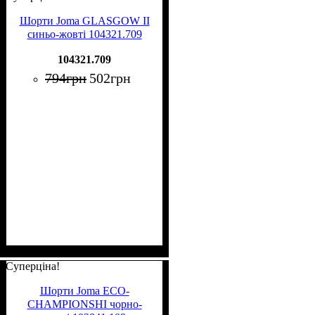
Шорти Joma GLASGOW II
синьо-жовті 104321.709
104321.709
794
грн
502
грн
Суперціна!
Шорти Joma ECO-
CHAMPIONSHI чорно-