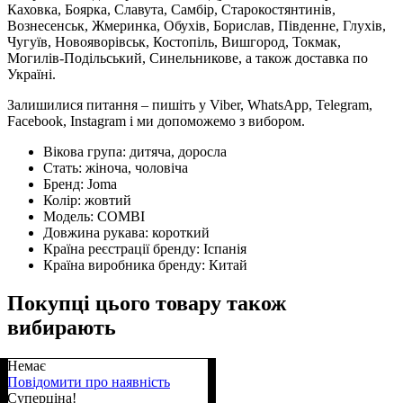
Каховка, Боярка, Славута, Самбір, Старокостянтинів,
Вознесенськ, Жмеринка, Обухів, Борислав, Південне, Глухів,
Чугуїв, Новояворівськ, Костопіль, Вишгород, Токмак,
Могилів-Подільський, Синельникове, а також доставка по
Україні.
Залишилися питання – пишіть у Viber, WhatsApp, Telegram,
Facebook, Instagram і ми допоможемо з вибором.
Вікова група:
дитяча, доросла
Стать:
жіноча, чоловіча
Бренд:
Joma
Колір:
жовтий
Модель:
COMBI
Довжина рукава:
короткий
Країна реєстрації бренду:
Іспанія
Країна виробника бренду:
Китай
Покупці цього товару також
вибирають
Немає
Повідомити про наявність
Суперціна!