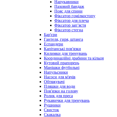
Нарукавники
Паховий бандаж
Пояс для спини
Фіксатор гомілкостопу
Фіксатор для плеча
Фіксатор запʼястя
Фіксатор стегна
Бар'єри
Гантеля, гиря, штанга
Еспандери
Капітанські пов'язки
Килимки для тренувань
Координаційні драбини та кільця
Кутовий прапорець
Манішки футбольні
Напульсники
Насоси для м'ячів
Обтяжувачі
Пляшки для води
Пов'язки на голову
Ролик для преса
Рукавички для тренувань
Рушники
Свисток
Скакалка