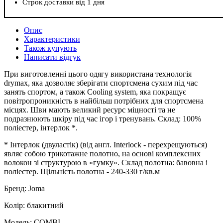
Строк доставки від 1 дня
Опис
Характеристики
Також купують
Написати відгук
При виготовленні цього одягу використана технологія
drymax, яка дозволяє зберігати спортсмена сухим під час
занять спортом, а також Сooling system, яка покращує
повітропроникність в найбільш потрібних для спортсмена
місцях. Шви мають великий ресурс міцності та не
подразнюють шкіру під час ігор і тренувань. Склад: 100%
поліестер, інтерлок *.
* Інтерлок (двуластік) (від англ. Interlock - перехрещуються)
являє собою трикотажне полотно, на основі комплексних
волокон зі структурою в «гумку». Склад полотна: бавовна і
поліестер. Щільність полотна - 240-330 г/кв.м
Бренд: Joma
Колір: блакитний
Модель: COMBI