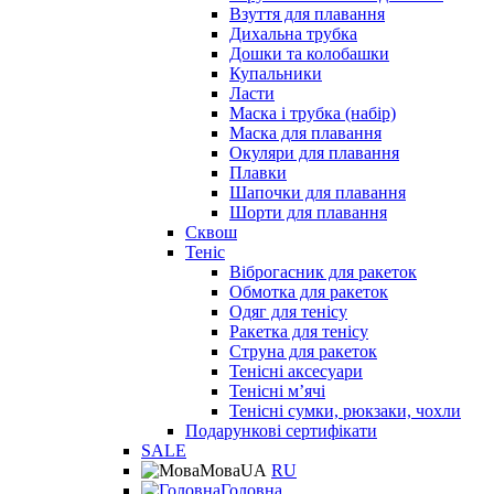
Взуття для плавання
Дихальна трубка
Дошки та колобашки
Купальники
Ласти
Маска і трубка (набір)
Маска для плавання
Окуляри для плавання
Плавки
Шапочки для плавання
Шорти для плавання
Сквош
Теніс
Віброгасник для ракеток
Обмотка для ракеток
Одяг для тенісу
Ракетка для тенісу
Струна для ракеток
Тенісні аксесуари
Тенісні мʼячі
Тенісні сумки, рюкзаки, чохли
Подарункові сертифікати
SALE
Мова
UA
RU
Головна