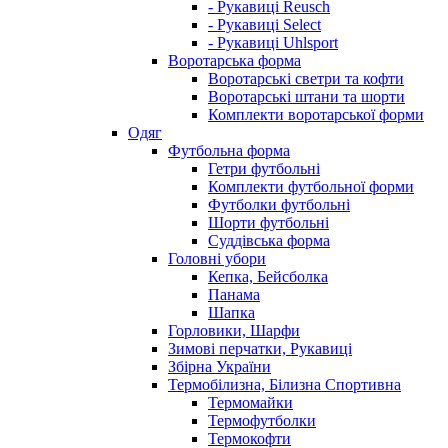
- Рукавиці Reusch
- Рукавиці Select
- Рукавиці Uhlsport
Воротарська форма
Воротарські светри та кофти
Воротарські штани та шорти
Комплекти воротарської форми
Одяг
Футбольна форма
Гетри футбольні
Комплекти футбольної форми
Футболки футбольні
Шорти футбольні
Суддівська форма
Головні убори
Кепка, Бейсболка
Панама
Шапка
Горловики, Шарфи
Зимові перчатки, Рукавиці
Збірна України
Термобілизна, Білизна Спортивна
Термомайки
Термофутболки
Термокофти