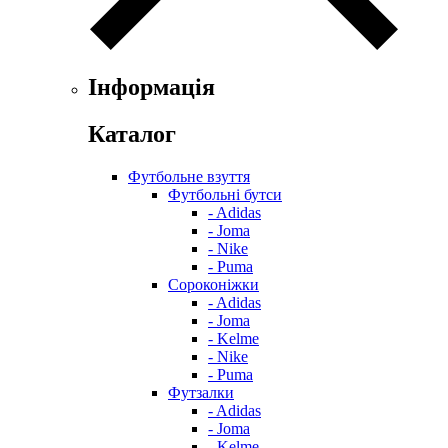
Інформація
Каталог
Футбольне взуття
Футбольні бутси
- Adidas
- Joma
- Nike
- Puma
Сороконіжки
- Adidas
- Joma
- Kelme
- Nike
- Puma
Футзалки
- Adidas
- Joma
- Kelme