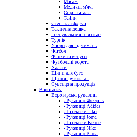
Масаж
Медичні м'ячі
Спреї та мазі
Тейпи
Степ-платформа
Тактична дошка
Тренувальний інвентар
Турнік
Упори для віджимань
Фітбол
Фішки та конуси
Футбольні ворота
Халати
Шипи для бутс
Щитки футбольні
Сувенірна продукція
Воротарям
Воротарські рукавиці
- Рукавиці 4keepers
- Рукавиці Adidas
- Перчатки Jako
- Рукавиці Joma
- Перчатки Kelme
- Рукавиці Nike
- Рукавиці Puma