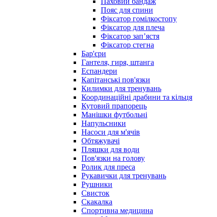
Паховий бандаж
Пояс для спини
Фіксатор гомілкостопу
Фіксатор для плеча
Фіксатор запʼястя
Фіксатор стегна
Бар'єри
Гантеля, гиря, штанга
Еспандери
Капітанські пов'язки
Килимки для тренувань
Координаційні драбини та кільця
Кутовий прапорець
Манішки футбольні
Напульсники
Насоси для м'ячів
Обтяжувачі
Пляшки для води
Пов'язки на голову
Ролик для преса
Рукавички для тренувань
Рушники
Свисток
Скакалка
Спортивна медицина