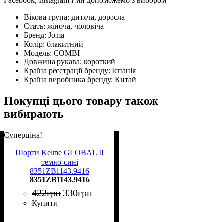
Facebook, Instagram і ми допоможемо з вибором.
Вікова група:
дитяча, доросла
Стать:
жіноча, чоловіча
Бренд:
Joma
Колір:
блакитний
Модель:
COMBI
Довжина рукава:
короткий
Країна реєстрації бренду:
Іспанія
Країна виробника бренду:
Китай
Покупці цього товару також
вибирають
Суперціна!
Шорти Kelme GLOBAL II
темно-сині
8351ZB1143.9416
8351ZB1143.9416
422
грн
330
грн
Купити