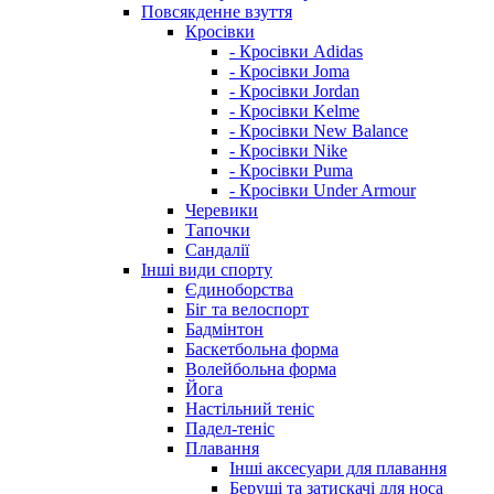
Повсякденне взуття
Кросівки
- Кросівки Adidas
- Кросівки Joma
- Кросівки Jordan
- Кросівки Kelme
- Кросівки New Balance
- Кросівки Nike
- Кросівки Puma
- Кросівки Under Armour
Черевики
Тапочки
Сандалії
Інші види спорту
Єдиноборства
Біг та велоспорт
Бадмінтон
Баскетбольна форма
Волейбольна форма
Йога
Настільний теніс
Падел-теніс
Плавання
Інші аксесуари для плавання
Беруші та затискачі для носа