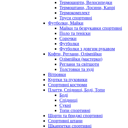
Термошорти, Велосипедки
Термоштани, Лосини, Капрі
Термокомплект
Труси спортивні
Футболки, Майки
Майки та безрукавки спортивні
Поло та теніски
Сорочки
Футболки
Футболки з довгим рукавом
Кофти, Реглани, Олімпійки
Олімпійки (мастерки)
Реглани та світшоти
Толстовки та худі
Вітровки
Куртки та пуховики
Спортивні костюми
Плаття, Спідниці, Боді, Топи
Боді
Спідниці
Сукні
Топи спортивні
Шорти та бриджі спортивні
Спортивні штани
Шкарпетки спортивні