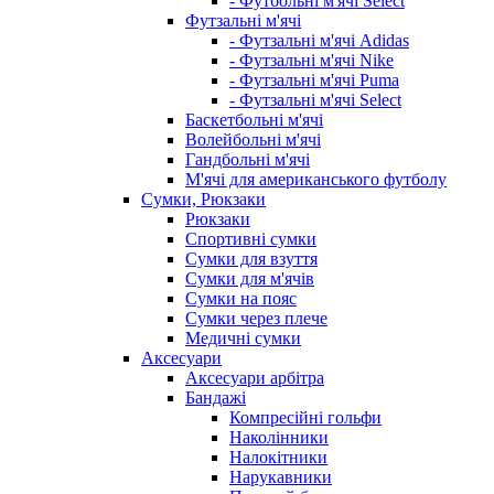
- Футбольні м'ячі Select
Футзальні м'ячі
- Футзальні м'ячі Adidas
- Футзальні м'ячі Nike
- Футзальні м'ячі Puma
- Футзальні м'ячі Select
Баскетбольні м'ячі
Волейбольні м'ячі
Гандбольні м'ячі
М'ячі для американського футболу
Сумки, Рюкзаки
Рюкзаки
Спортивні сумки
Сумки для взуття
Сумки для м'ячів
Сумки на пояс
Сумки через плече
Медичні сумки
Аксесуари
Аксесуари арбітра
Бандажі
Компресійні гольфи
Наколінники
Налокітники
Нарукавники