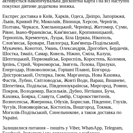
активується накопичувальна дисконтна карта і на всі наступні
покупки діятиме додаткова знижка.
Експрес доставка в Київ, Харків, Одеса, Дніпро, Запоріжжя,
Львів, Кривий Ріг, Миколаїв, Вінниця, Херсон, Чернігів,
Полтава, Черкаси, Хмельницький, Чернівці, Житомир, Суми,
Рівне, Івано-Франківськ, Кам'янське, Кропивницький,
Тернопіль, Кременчук, Луцьк, Біла Церква, Нікополь,
Слов'янськ, Бровари, Павлоград, Кам'янець-Подільський,
Мукачево, Конотоп, Умань, Олександрія, Дрогобич, Бердичів,
Шостка, Ізмаїл, Самар, Ковель, Ніжин, Сміла, Калуш,
Шептицький, Первомайськ, Бориспіль, Коростень, Коломия,
Ірпінь, Стрий, Чорноморськ, Звягель, Лозова, Прилуки,
Енергодар, Нововолинськ, Горішні Плавні, Білгород-
Дністровський, Охтирка, Ізюм, Марганець, Нова Каховка,
Фастів, Лубни, Світловодськ, Жовті Води, Вараш, Вишневе,
Шепетівка, Подільськ, Південноукраїнськ, Миргород, Ромни,
Покров, Володимир, Васильків, Дубно, Нетішин, Буча,
Каховка, Боярка, Славута, Самбір, Старокостянтинів,
Вознесенськ, Жмеринка, Обухів, Борислав, Південне, Глухів,
Чугуїв, Новояворівськ, Костопіль, Вишгород, Токмак,
Могилів-Подільський, Синельникове, а також доставка по
Україні.
Залишилися питання – пишіть у Viber, WhatsApp, Telegram,