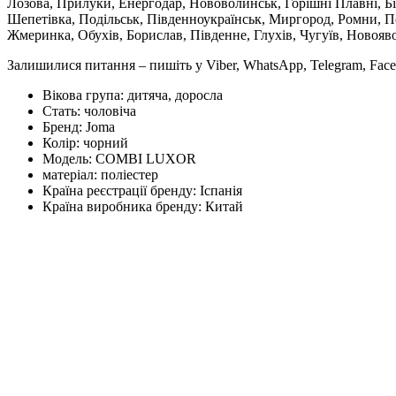
Лозова, Прилуки, Енергодар, Нововолинськ, Горішні Плавні, Б
Шепетівка, Подільськ, Південноукраїнськ, Миргород, Ромни, По
Жмеринка, Обухів, Борислав, Південне, Глухів, Чугуїв, Новояв
Залишилися питання – пишіть у Viber, WhatsApp, Telegram, Face
Вікова група:
дитяча, доросла
Стать:
чоловіча
Бренд:
Joma
Колір:
чорний
Модель:
COMBI LUXOR
матеріал:
поліестер
Країна реєстрації бренду:
Іспанія
Країна виробника бренду:
Китай