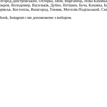
ілгород-Дністровський, Охтирка, Ізюм, Марганець, Нова Каховка
кров, Володимир, Васильків, Дубно, Нетішин, Буча, Каховка, Бо
орівськ, Костопіль, Вишгород, Токмак, Могилів-Подільський, Син
book, Instagram і ми допоможемо з вибором.