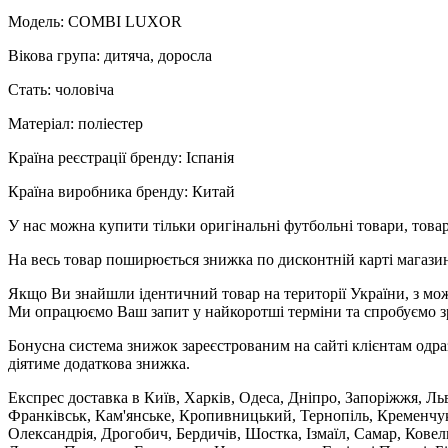
Модель: COMBI LUXOR
Вікова група: дитяча, доросла
Стать: чоловіча
Матеріал: поліестер
Країна реєстрації бренду: Іспанія
Країна виробника бренду: Китай
У нас можна купити тільки оригінальні футбольні товари, товар
На весь товар поширюється знижка по дисконтній карті магазину
Якщо Ви знайшли ідентичний товар на території України, з мож
Ми опрацюємо Ваш запит у найкоротші терміни та спробуємо з
Бонусна система знижок зареєстрованим на сайті клієнтам одра
діятиме додаткова знижка.
Експрес доставка в Київ, Харків, Одеса, Дніпро, Запоріжжя, Ль
Франківськ, Кам'янське, Кропивницький, Тернопіль, Кременчук,
Олександрія, Дрогобич, Бердичів, Шостка, Ізмаїл, Самар, Кове