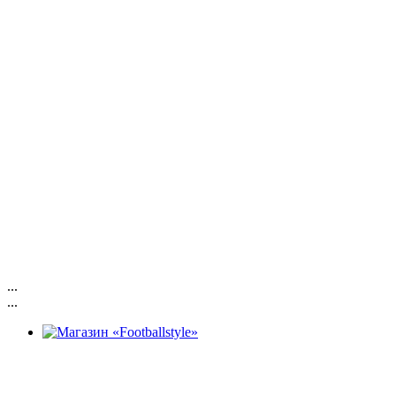
...
...