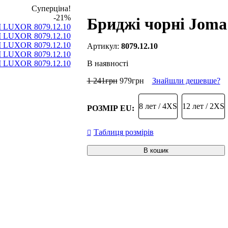
Суперціна!
-21%
Бриджі чорні Jom
8079.12.10
В наявності
1 241
грн
979
грн
Знайшли дешевше?
8 лет / 4XS
12 лет / 2XS
РОЗМІР EU:
Таблиця розмірів
В кошик