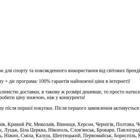
и для спорту та повсякденного використання від світових брендів
 + діє програма: 100% гарантія найнижчої ціни в інтернеті!
ливістю доставки, в такому ж розмірі дешевше, то просто натис
робити ціну нижчою, ніж у конкурента!
зу після першої покупки. Після першого замовлення активується 
вів, Кривий Ріг, Миколаїв, Вінниця, Херсон, Чернігів, Полтава,
 Луцьк, Біла Церква, Нікополь, Слов'янськ, Бровари, Павлоград
ль, Ніжин, Сміла, Калуш, Шептицький, Первомайськ, Бориспіль, К