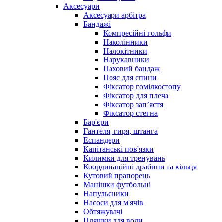
Аксесуари
Аксесуари арбітра
Бандажі
Компресійні гольфи
Наколінники
Налокітники
Нарукавники
Паховий бандаж
Пояс для спини
Фіксатор гомілкостопу
Фіксатор для плеча
Фіксатор запʼястя
Фіксатор стегна
Бар'єри
Гантеля, гиря, штанга
Еспандери
Капітанські пов'язки
Килимки для тренувань
Координаційні драбини та кільця
Кутовий прапорець
Манішки футбольні
Напульсники
Насоси для м'ячів
Обтяжувачі
Пляшки для води