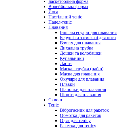
Баскетбольна форма
Волейбольна форма
Йога
Настільний теніс
Падел-теніс
Плавання
Інші аксесуари для плавання
Беруші та затискачі для носа
Взуття для плавання
Дихальна трубка
Дошки та колобашки
Купальники
Ласти
Маска і трубка (набір)
Маска для плавання
Окуляри для плавання
Плавки
Шапочки для плавання
Шорти для плавання
Сквош
Теніс
Віброгасник для ракеток
Обмотка для ракеток
Одяг для тенісу
Ракетка для тенісу