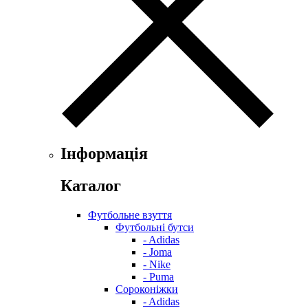
Інформація
Каталог
Футбольне взуття
Футбольні бутси
- Adidas
- Joma
- Nike
- Puma
Сороконіжки
- Adidas