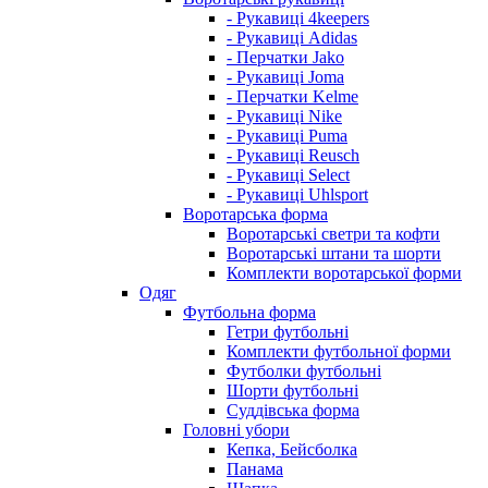
- Рукавиці 4keepers
- Рукавиці Adidas
- Перчатки Jako
- Рукавиці Joma
- Перчатки Kelme
- Рукавиці Nike
- Рукавиці Puma
- Рукавиці Reusch
- Рукавиці Select
- Рукавиці Uhlsport
Воротарська форма
Воротарські светри та кофти
Воротарські штани та шорти
Комплекти воротарської форми
Одяг
Футбольна форма
Гетри футбольні
Комплекти футбольної форми
Футболки футбольні
Шорти футбольні
Суддівська форма
Головні убори
Кепка, Бейсболка
Панама