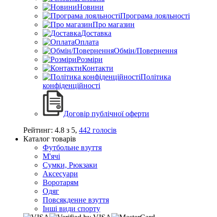
Новини
Програма лояльності
Про магазин
Доставка
Оплата
Обмін/Повернення
Розміри
Контакти
Політика
конфіденційності
Договір публічної оферти
Рейтинг:
4.8
з
5
,
442
голосів
Каталог товарів
Футбольне взуття
М'ячі
Сумки, Рюкзаки
Аксесуари
Воротарям
Одяг
Повсякденне взуття
Інші види спорту