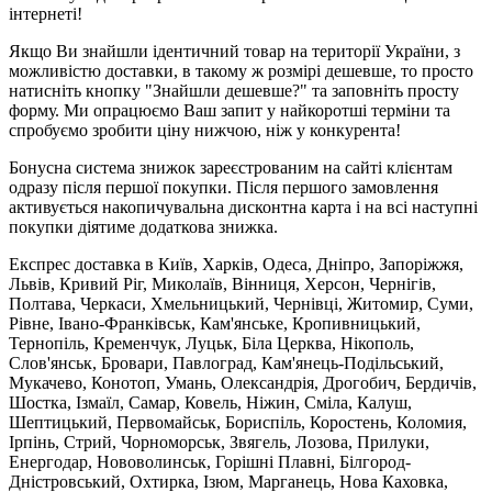
інтернеті!
Якщо Ви знайшли ідентичний товар на території України, з
можливістю доставки, в такому ж розмірі дешевше, то просто
натисніть кнопку "Знайшли дешевше?" та заповніть просту
форму. Ми опрацюємо Ваш запит у найкоротші терміни та
спробуємо зробити ціну нижчою, ніж у конкурента!
Бонусна система знижок зареєстрованим на сайті клієнтам
одразу після першої покупки. Після першого замовлення
активується накопичувальна дисконтна карта і на всі наступні
покупки діятиме додаткова знижка.
Експрес доставка в Київ, Харків, Одеса, Дніпро, Запоріжжя,
Львів, Кривий Ріг, Миколаїв, Вінниця, Херсон, Чернігів,
Полтава, Черкаси, Хмельницький, Чернівці, Житомир, Суми,
Рівне, Івано-Франківськ, Кам'янське, Кропивницький,
Тернопіль, Кременчук, Луцьк, Біла Церква, Нікополь,
Слов'янськ, Бровари, Павлоград, Кам'янець-Подільський,
Мукачево, Конотоп, Умань, Олександрія, Дрогобич, Бердичів,
Шостка, Ізмаїл, Самар, Ковель, Ніжин, Сміла, Калуш,
Шептицький, Первомайськ, Бориспіль, Коростень, Коломия,
Ірпінь, Стрий, Чорноморськ, Звягель, Лозова, Прилуки,
Енергодар, Нововолинськ, Горішні Плавні, Білгород-
Дністровський, Охтирка, Ізюм, Марганець, Нова Каховка,