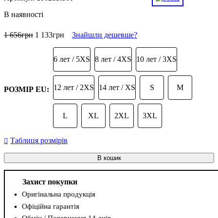
В наявності
1 656
грн
1 133
грн
Знайшли дешевше?
6 лет / 5XS
8 лет / 4XS
10 лет / 3XS
12 лет / 2XS
14 лет / XS
S
M
РОЗМІР EU:
L
XL
2XL
3XL
Таблиця розмірів
В кошик
Захист покупки
Оригінальна продукція
Офіційна гарантія
Обмін / Повернення 14 днів