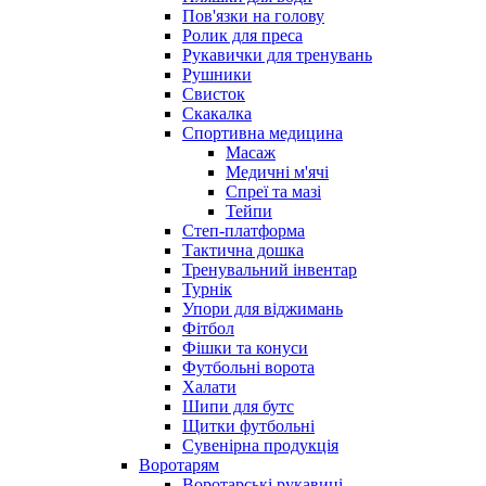
Пов'язки на голову
Ролик для преса
Рукавички для тренувань
Рушники
Свисток
Скакалка
Спортивна медицина
Масаж
Медичні м'ячі
Спреї та мазі
Тейпи
Степ-платформа
Тактична дошка
Тренувальний інвентар
Турнік
Упори для віджимань
Фітбол
Фішки та конуси
Футбольні ворота
Халати
Шипи для бутс
Щитки футбольні
Сувенірна продукція
Воротарям
Воротарські рукавиці