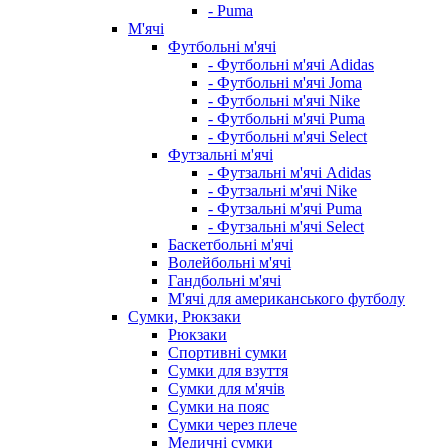
- Puma
М'ячі
Футбольні м'ячі
- Футбольні м'ячі Adidas
- Футбольні м'ячі Joma
- Футбольні м'ячі Nike
- Футбольні м'ячі Puma
- Футбольні м'ячі Select
Футзальні м'ячі
- Футзальні м'ячі Adidas
- Футзальні м'ячі Nike
- Футзальні м'ячі Puma
- Футзальні м'ячі Select
Баскетбольні м'ячі
Волейбольні м'ячі
Гандбольні м'ячі
М'ячі для американського футболу
Сумки, Рюкзаки
Рюкзаки
Спортивні сумки
Сумки для взуття
Сумки для м'ячів
Сумки на пояс
Сумки через плече
Медичні сумки