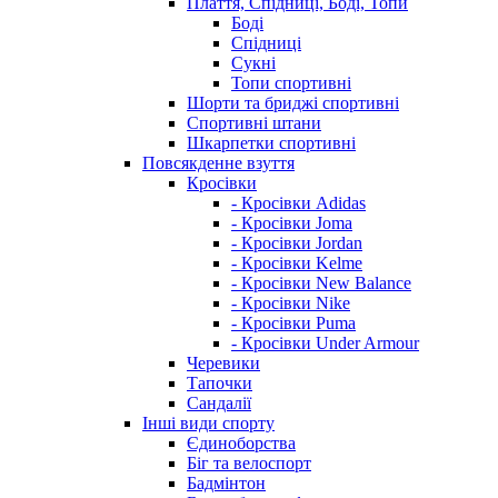
Плаття, Спідниці, Боді, Топи
Боді
Спідниці
Сукні
Топи спортивні
Шорти та бриджі спортивні
Спортивні штани
Шкарпетки спортивні
Повсякденне взуття
Кросівки
- Кросівки Adidas
- Кросівки Joma
- Кросівки Jordan
- Кросівки Kelme
- Кросівки New Balance
- Кросівки Nike
- Кросівки Puma
- Кросівки Under Armour
Черевики
Тапочки
Сандалії
Інші види спорту
Єдиноборства
Біг та велоспорт
Бадмінтон