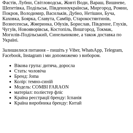
Фастів, Лубни, Світловодськ, Жовті Води, Вараш, Вишневе,
Шепетівка, Подільськ, Південноукраїнськ, Миргород, Ромни,
Покров, Володимир, Васильків, Дубно, Нетішин, Буча,
Каховка, Боярка, Славута, Самбір, Старокостянтинів,
Вознесенськ, Жмеринка, Обухів, Борислав, Південне, Глухів,
Чугуїв, Новояворівськ, Костопіль, Вишгород, Токмак,
Могилів-Подільський, Синельникове, а також доставка по
Україні.
Залишилися питання – пишіть у Viber, WhatsApp, Telegram,
Facebook, Instagram і ми допоможемо з вибором.
Вікова група:
дитяча, доросла
Стать:
чоловіча
Бренд:
Joma
Колір:
темно-синій
Модель:
COMBI FARAON
матеріал:
поліестер фліс
Країна реєстрації бренду:
Іспанія
Країна виробника бренду:
Китай