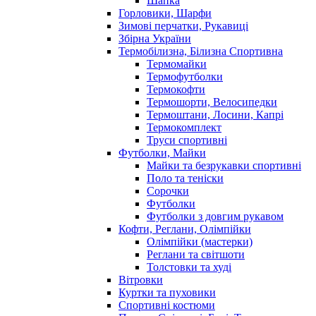
Шапка
Горловики, Шарфи
Зимові перчатки, Рукавиці
Збірна України
Термобілизна, Білизна Спортивна
Термомайки
Термофутболки
Термокофти
Термошорти, Велосипедки
Термоштани, Лосини, Капрі
Термокомплект
Труси спортивні
Футболки, Майки
Майки та безрукавки спортивні
Поло та теніски
Сорочки
Футболки
Футболки з довгим рукавом
Кофти, Реглани, Олімпійки
Олімпійки (мастерки)
Реглани та світшоти
Толстовки та худі
Вітровки
Куртки та пуховики
Спортивні костюми