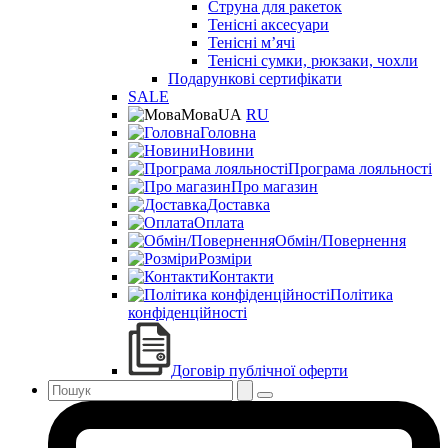
Струна для ракеток
Тенісні аксесуари
Тенісні мʼячі
Тенісні сумки, рюкзаки, чохли
Подарункові сертифікати
SALE
Мова
UA
RU
Головна
Новини
Програма лояльності
Про магазин
Доставка
Оплата
Обмін/Повернення
Розміри
Контакти
Політика
конфіденційності
Договір публічної оферти