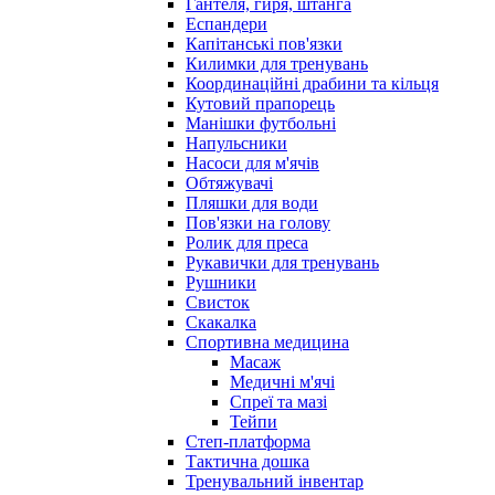
Гантеля, гиря, штанга
Еспандери
Капітанські пов'язки
Килимки для тренувань
Координаційні драбини та кільця
Кутовий прапорець
Манішки футбольні
Напульсники
Насоси для м'ячів
Обтяжувачі
Пляшки для води
Пов'язки на голову
Ролик для преса
Рукавички для тренувань
Рушники
Свисток
Скакалка
Спортивна медицина
Масаж
Медичні м'ячі
Спреї та мазі
Тейпи
Степ-платформа
Тактична дошка
Тренувальний інвентар