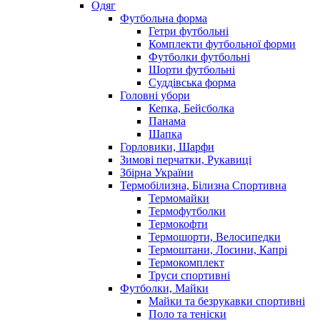
Одяг
Футбольна форма
Гетри футбольні
Комплекти футбольної форми
Футболки футбольні
Шорти футбольні
Суддівська форма
Головні убори
Кепка, Бейсболка
Панама
Шапка
Горловики, Шарфи
Зимові перчатки, Рукавиці
Збірна України
Термобілизна, Білизна Спортивна
Термомайки
Термофутболки
Термокофти
Термошорти, Велосипедки
Термоштани, Лосини, Капрі
Термокомплект
Труси спортивні
Футболки, Майки
Майки та безрукавки спортивні
Поло та теніски