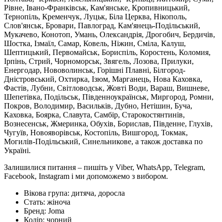
Рівне, Івано-Франківськ, Кам'янське, Кропивницький,
Тернопіль, Кременчук, Луцьк, Біла Церква, Нікополь,
Слов'янськ, Бровари, Павлоград, Кам'янець-Подільський,
Мукачево, Конотоп, Умань, Олександрія, Дрогобич, Бердичів,
Шостка, Ізмаїл, Самар, Ковель, Ніжин, Сміла, Калуш,
Шептицький, Первомайськ, Бориспіль, Коростень, Коломия,
Ірпінь, Стрий, Чорноморськ, Звягель, Лозова, Прилуки,
Енергодар, Нововолинськ, Горішні Плавні, Білгород-
Дністровський, Охтирка, Ізюм, Марганець, Нова Каховка,
Фастів, Лубни, Світловодськ, Жовті Води, Вараш, Вишневе,
Шепетівка, Подільськ, Південноукраїнськ, Миргород, Ромни,
Покров, Володимир, Васильків, Дубно, Нетішин, Буча,
Каховка, Боярка, Славута, Самбір, Старокостянтинів,
Вознесенськ, Жмеринка, Обухів, Борислав, Південне, Глухів,
Чугуїв, Новояворівськ, Костопіль, Вишгород, Токмак,
Могилів-Подільський, Синельникове, а також доставка по
Україні.
Залишилися питання – пишіть у Viber, WhatsApp, Telegram,
Facebook, Instagram і ми допоможемо з вибором.
Вікова група:
дитяча, доросла
Стать:
жіноча
Бренд:
Joma
Колір:
чорний