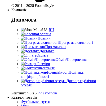
© 2011—2026 Footballstyle
Компанія
Допомога
Мова
UA
RU
Головна
Новини
Програма лояльності
Про магазин
Доставка
Оплата
Обмін/Повернення
Розміри
Контакти
Політика
конфіденційності
Договір публічної
оферти
Рейтинг:
4.8
з
5
,
442
голосів
Каталог товарів
Футбольне взуття
М'ячі