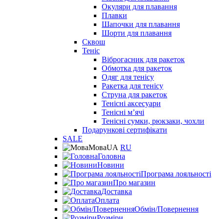
Окуляри для плавання
Плавки
Шапочки для плавання
Шорти для плавання
Сквош
Теніс
Віброгасник для ракеток
Обмотка для ракеток
Одяг для тенісу
Ракетка для тенісу
Струна для ракеток
Тенісні аксесуари
Тенісні мʼячі
Тенісні сумки, рюкзаки, чохли
Подарункові сертифікати
SALE
Мова
UA
RU
Головна
Новини
Програма лояльності
Про магазин
Доставка
Оплата
Обмін/Повернення
Розміри