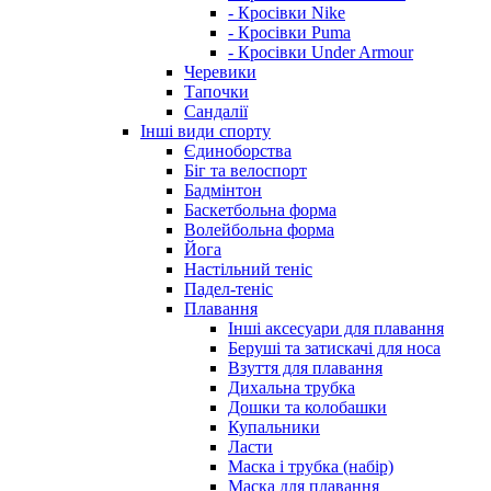
- Кросівки Nike
- Кросівки Puma
- Кросівки Under Armour
Черевики
Тапочки
Сандалії
Інші види спорту
Єдиноборства
Біг та велоспорт
Бадмінтон
Баскетбольна форма
Волейбольна форма
Йога
Настільний теніс
Падел-теніс
Плавання
Інші аксесуари для плавання
Беруші та затискачі для носа
Взуття для плавання
Дихальна трубка
Дошки та колобашки
Купальники
Ласти
Маска і трубка (набір)
Маска для плавання