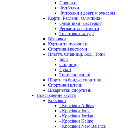
Сорочки
Футболки
Футболки з довгим рукавом
Кофти, Реглани, Олімпійки
Олімпійки (мастерки)
Реглани та світшоти
Толстовки та худі
Вітровки
Куртки та пуховики
Спортивні костюми
Плаття, Спідниці, Боді, Топи
Боді
Спідниці
Сукні
Топи спортивні
Шорти та бриджі спортивні
Спортивні штани
Шкарпетки спортивні
Повсякденне взуття
Кросівки
- Кросівки Adidas
- Кросівки Joma
- Кросівки Jordan
- Кросівки Kelme
- Кросівки New Balance