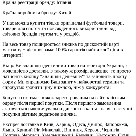
Країна реєстрації бренду: Іспанія
Країна виробника бренду: Китай
У нас можна купити тільки оригінальні футбольні товари,
товари для спорту та повсякденного використання від
світових брендів гуртом та у роздріб.
На весь товар поширюється знижка по дисконтній карті
магазину + діє програма: 100% гарантія найнижчої ціни в
інтернеті!
Якщо Ви знайшли ідентичний товар на території України, з
можливістю доставки, в такому ж розмірі дешевше, то просто
натисніть кнопку "Знайшли дешевше?" та заповніть просту
форму. Ми опрацюємо Ваш запит у найкоротші терміни та
спробуємо зробити ціну нижчою, ніж у конкурента!
Бонусна система знижок зареєстрованим на сайті клієнтам
одразу після першої покупки. Після першого замовлення
активується накопичувальна дисконтна карта і на всі наступні
покупки діятиме додаткова знижка.
Експрес доставка в Київ, Харків, Одеса, Дніпро, Запоріжжя,
Львів, Кривий Ріг, Миколаїв, Вінниця, Херсон, Чернігів,
Полтава, Черкаси, Хмельницький, Чернівці, Житомир, Суми,