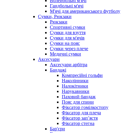
Волейбольні м'ячі
Гандбольні м'ячі
М'ячі для американського футболу
Сумки, Рюкзаки
Рюкзаки
Спортивні сумки
Сумки для взуття
Сумки для м'ячів
Сумки на пояс
Сумки через плече
Медичні сумки
Аксесуари
Аксесуари арбітра
Бандажі
Компресійні гольфи
Наколінники
Налокітники
Нарукавники
Паховий бандаж
Пояс для спини
Фіксатор гомілкостопу
Фіксатор для плеча
Фіксатор запʼястя
Фіксатор стегна
Бар'єри