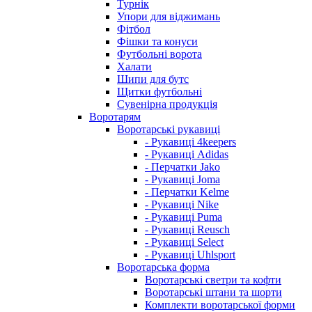
Турнік
Упори для віджимань
Фітбол
Фішки та конуси
Футбольні ворота
Халати
Шипи для бутс
Щитки футбольні
Сувенірна продукція
Воротарям
Воротарські рукавиці
- Рукавиці 4keepers
- Рукавиці Adidas
- Перчатки Jako
- Рукавиці Joma
- Перчатки Kelme
- Рукавиці Nike
- Рукавиці Puma
- Рукавиці Reusch
- Рукавиці Select
- Рукавиці Uhlsport
Воротарська форма
Воротарські светри та кофти
Воротарські штани та шорти
Комплекти воротарської форми