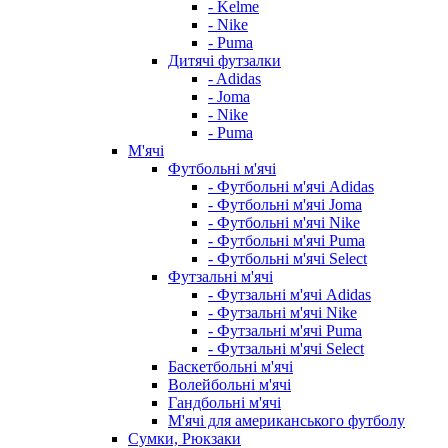
- Kelme
- Nike
- Puma
Дитячі футзалки
- Adidas
- Joma
- Nike
- Puma
М'ячі
Футбольні м'ячі
- Футбольні м'ячі Adidas
- Футбольні м'ячі Joma
- Футбольні м'ячі Nike
- Футбольні м'ячі Puma
- Футбольні м'ячі Select
Футзальні м'ячі
- Футзальні м'ячі Adidas
- Футзальні м'ячі Nike
- Футзальні м'ячі Puma
- Футзальні м'ячі Select
Баскетбольні м'ячі
Волейбольні м'ячі
Гандбольні м'ячі
М'ячі для американського футболу
Сумки, Рюкзаки