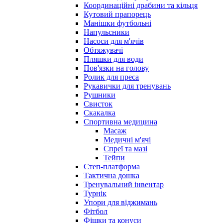
Координаційні драбини та кільця
Кутовий прапорець
Манішки футбольні
Напульсники
Насоси для м'ячів
Обтяжувачі
Пляшки для води
Пов'язки на голову
Ролик для преса
Рукавички для тренувань
Рушники
Свисток
Скакалка
Спортивна медицина
Масаж
Медичні м'ячі
Спреї та мазі
Тейпи
Степ-платформа
Тактична дошка
Тренувальний інвентар
Турнік
Упори для віджимань
Фітбол
Фішки та конуси