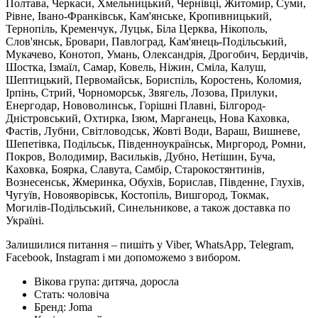
Полтава, Черкаси, Хмельницький, Чернівці, Житомир, Суми,
Рівне, Івано-Франківськ, Кам'янське, Кропивницький,
Тернопіль, Кременчук, Луцьк, Біла Церква, Нікополь,
Слов'янськ, Бровари, Павлоград, Кам'янець-Подільський,
Мукачево, Конотоп, Умань, Олександрія, Дрогобич, Бердичів,
Шостка, Ізмаїл, Самар, Ковель, Ніжин, Сміла, Калуш,
Шептицький, Первомайськ, Бориспіль, Коростень, Коломия,
Ірпінь, Стрий, Чорноморськ, Звягель, Лозова, Прилуки,
Енергодар, Нововолинськ, Горішні Плавні, Білгород-
Дністровський, Охтирка, Ізюм, Марганець, Нова Каховка,
Фастів, Лубни, Світловодськ, Жовті Води, Вараш, Вишневе,
Шепетівка, Подільськ, Південноукраїнськ, Миргород, Ромни,
Покров, Володимир, Васильків, Дубно, Нетішин, Буча,
Каховка, Боярка, Славута, Самбір, Старокостянтинів,
Вознесенськ, Жмеринка, Обухів, Борислав, Південне, Глухів,
Чугуїв, Новояворівськ, Костопіль, Вишгород, Токмак,
Могилів-Подільський, Синельникове, а також доставка по
Україні.
Залишилися питання – пишіть у Viber, WhatsApp, Telegram,
Facebook, Instagram і ми допоможемо з вибором.
Вікова група:
дитяча, доросла
Стать:
чоловіча
Бренд:
Joma