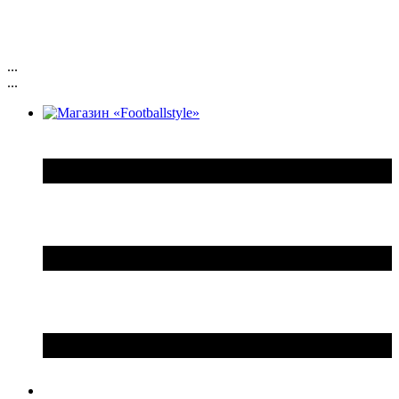
...
...