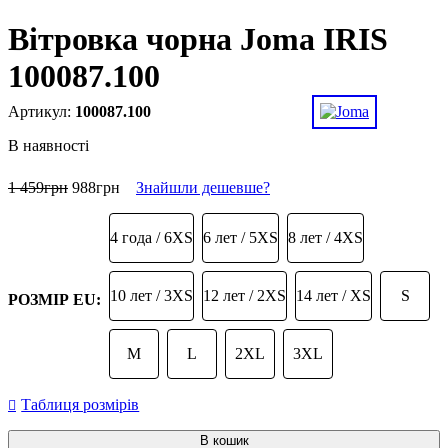
Вітровка чорна Joma IRIS
100087.100
100087.100
В наявності
1 459
грн
988
грн
Знайшли дешевше?
4 года / 6XS
6 лет / 5XS
8 лет / 4XS
10 лет / 3XS
12 лет / 2XS
14 лет / XS
S
РОЗМІР EU:
M
L
2XL
3XL
Таблиця розмірів
В кошик