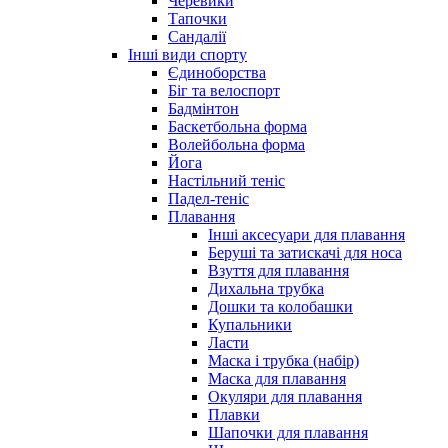
Черевики
Тапочки
Сандалії
Інші види спорту
Єдиноборства
Біг та велоспорт
Бадмінтон
Баскетбольна форма
Волейбольна форма
Йога
Настільний теніс
Падел-теніс
Плавання
Інші аксесуари для плавання
Беруші та затискачі для носа
Взуття для плавання
Дихальна трубка
Дошки та колобашки
Купальники
Ласти
Маска і трубка (набір)
Маска для плавання
Окуляри для плавання
Плавки
Шапочки для плавання