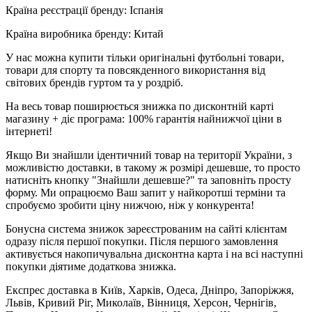
Країна реєстрації бренду: Іспанія
Країна виробника бренду: Китай
У нас можна купити тільки оригінальні футбольні товари,
товари для спорту та повсякденного використання від
світових брендів гуртом та у роздріб.
На весь товар поширюється знижка по дисконтній карті
магазину + діє програма: 100% гарантія найнижчої ціни в
інтернеті!
Якщо Ви знайшли ідентичний товар на території України, з
можливістю доставки, в такому ж розмірі дешевше, то просто
натисніть кнопку "Знайшли дешевше?" та заповніть просту
форму. Ми опрацюємо Ваш запит у найкоротші терміни та
спробуємо зробити ціну нижчою, ніж у конкурента!
Бонусна система знижок зареєстрованим на сайті клієнтам
одразу після першої покупки. Після першого замовлення
активується накопичувальна дисконтна карта і на всі наступні
покупки діятиме додаткова знижка.
Експрес доставка в Київ, Харків, Одеса, Дніпро, Запоріжжя,
Львів, Кривий Ріг, Миколаїв, Вінниця, Херсон, Чернігів,