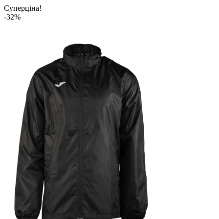
Суперціна!
-32%