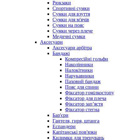
Рюкзаки
Спортивні сумки
Сумки для взуття
Сумки для м'ячів
Сумки на пояс
Сумки через плече
Медичні сумки
Аксесуари
Аксесуари арбітра
Бандажі
Компресійні гольфи
Наколінники
Налокітники
Нарукавники
Паховий бандаж
Пояс для спини
Фіксатор гомілкостопу
Фіксатор для плеча
Фіксатор запʼястя
Фіксатор стегна
Бар'єри
Гантеля, гиря, штанга
Еспандери
Капітанські пов'язки
Килимки для тренувань