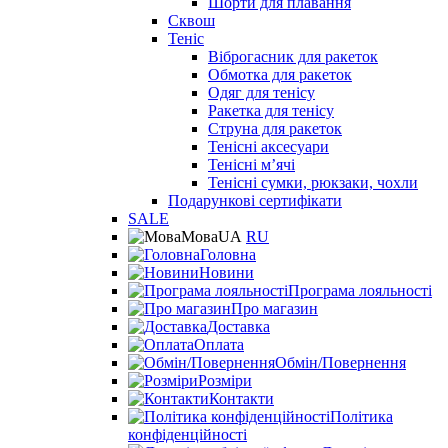
Шорти для плавання
Сквош
Теніс
Віброгасник для ракеток
Обмотка для ракеток
Одяг для тенісу
Ракетка для тенісу
Струна для ракеток
Тенісні аксесуари
Тенісні мʼячі
Тенісні сумки, рюкзаки, чохли
Подарункові сертифікати
SALE
Мова
UA
RU
Головна
Новини
Програма лояльності
Про магазин
Доставка
Оплата
Обмін/Повернення
Розміри
Контакти
Політика
конфіденційності