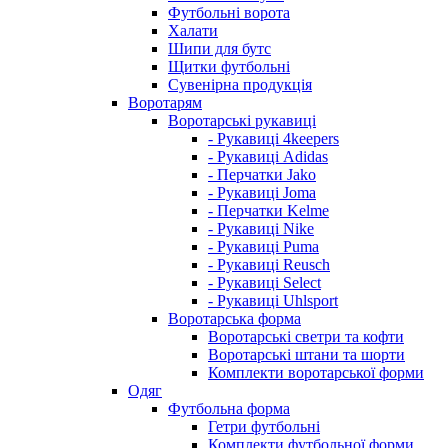
Футбольні ворота
Халати
Шипи для бутс
Щитки футбольні
Сувенірна продукція
Воротарям
Воротарські рукавиці
- Рукавиці 4keepers
- Рукавиці Adidas
- Перчатки Jako
- Рукавиці Joma
- Перчатки Kelme
- Рукавиці Nike
- Рукавиці Puma
- Рукавиці Reusch
- Рукавиці Select
- Рукавиці Uhlsport
Воротарська форма
Воротарські светри та кофти
Воротарські штани та шорти
Комплекти воротарської форми
Одяг
Футбольна форма
Гетри футбольні
Комплекти футбольної форми