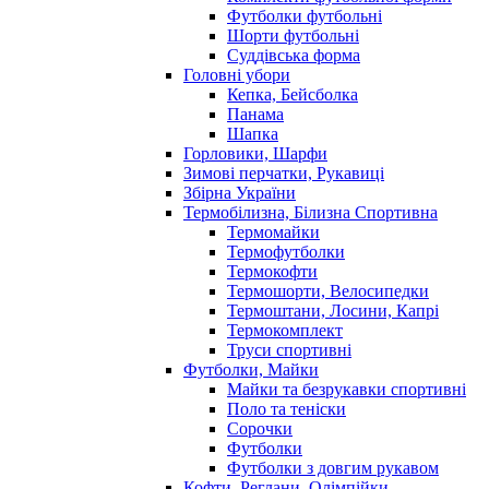
Футболки футбольні
Шорти футбольні
Суддівська форма
Головні убори
Кепка, Бейсболка
Панама
Шапка
Горловики, Шарфи
Зимові перчатки, Рукавиці
Збірна України
Термобілизна, Білизна Спортивна
Термомайки
Термофутболки
Термокофти
Термошорти, Велосипедки
Термоштани, Лосини, Капрі
Термокомплект
Труси спортивні
Футболки, Майки
Майки та безрукавки спортивні
Поло та теніски
Сорочки
Футболки
Футболки з довгим рукавом
Кофти, Реглани, Олімпійки