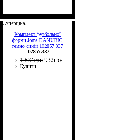
Суперціна!
Комплект футбольної
форми Joma DANUBIO
темно-синій 102857.337
102857.337
1 534
грн
932
грн
Купити