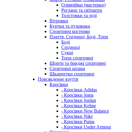
Олімпійки (мастерки)
Реглани та світшоти
Толстовки та худі
Вітровки
Куртки та пуховики
Спортивні костюми
Плаття, Спідниці, Боді, Топи
Боді
Спідниці
Сукні
Топи спортивні
Шорти та бриджі спортивні
Спортивні штани
Шкарпетки спортивні
Повсякденне взуття
Кросівки
- Кросівки Adidas
- Кросівки Joma
- Кросівки Jordan
- Кросівки Kelme
- Кросівки New Balance
- Кросівки Nike
- Кросівки Puma
- Кросівки Under Armour