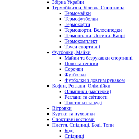
Збірна України
Термобілизна, Білизна Спортивна
Термомайки
Термофутболки
Термокофти
Термошорти, Велосипедки
Термоштани, Лосини, Капрі
Термокомплект
Труси спортивні
Футболки, Майки
Майки та безрукавки спортивні
Поло та теніски
Сорочки
Футболки
Футболки з довгим рукавом
Кофти, Реглани, Олімпійки
Олімпійки (мастерки)
Реглани та світшоти
Толстовки та худі
Вітровки
Куртки та пуховики
Спортивні костюми
Плаття, Спідниці, Боді, Топи
Боді
Спідниці