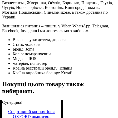
Вознесенськ, Жмеринка, Обухів, Борислав, Південне, Глухів,
Чугуїв, Новояворівськ, Костопіль, Вишгород, Токмак,
Могилів-Подільський, Синельникове, а також доставка по
Україні.
Залишилися питання – пишіть у Viber, WhatsApp, Telegram,
Facebook, Instagram і ми допоможемо з вибором.
Вікова група:
дитяча, доросла
Стать:
чоловіча
Бренд:
Joma
Колір:
помаранчевий
Модель:
IRIS
матеріал:
поліестер
Країна реєстрації бренду:
Іспанія
Країна виробника бренду:
Китай
Покупці цього товару також
вибирають
Суперціна!
Спортивний костюм Joma
OXFORD оранжево-