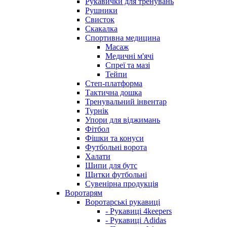
Рукавички для тренувань
Рушники
Свисток
Скакалка
Спортивна медицина
Масаж
Медичні м'ячі
Спреї та мазі
Тейпи
Степ-платформа
Тактична дошка
Тренувальний інвентар
Турнік
Упори для віджимань
Фітбол
Фішки та конуси
Футбольні ворота
Халати
Шипи для бутс
Щитки футбольні
Сувенірна продукція
Воротарям
Воротарські рукавиці
- Рукавиці 4keepers
- Рукавиці Adidas