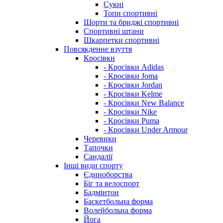
Сукні
Топи спортивні
Шорти та бриджі спортивні
Спортивні штани
Шкарпетки спортивні
Повсякденне взуття
Кросівки
- Кросівки Adidas
- Кросівки Joma
- Кросівки Jordan
- Кросівки Kelme
- Кросівки New Balance
- Кросівки Nike
- Кросівки Puma
- Кросівки Under Armour
Черевики
Тапочки
Сандалії
Інші види спорту
Єдиноборства
Біг та велоспорт
Бадмінтон
Баскетбольна форма
Волейбольна форма
Йога