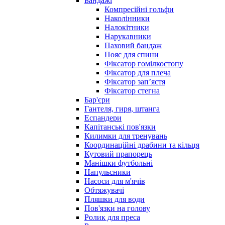
Бандажі
Компресійні гольфи
Наколінники
Налокітники
Нарукавники
Паховий бандаж
Пояс для спини
Фіксатор гомілкостопу
Фіксатор для плеча
Фіксатор запʼястя
Фіксатор стегна
Бар'єри
Гантеля, гиря, штанга
Еспандери
Капітанські пов'язки
Килимки для тренувань
Координаційні драбини та кільця
Кутовий прапорець
Манішки футбольні
Напульсники
Насоси для м'ячів
Обтяжувачі
Пляшки для води
Пов'язки на голову
Ролик для преса