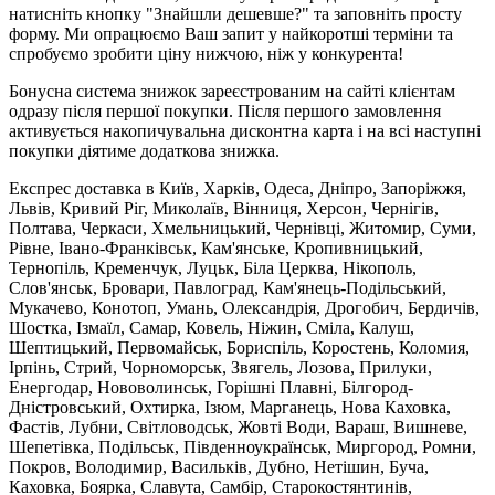
натисніть кнопку "Знайшли дешевше?" та заповніть просту
форму. Ми опрацюємо Ваш запит у найкоротші терміни та
спробуємо зробити ціну нижчою, ніж у конкурента!
Бонусна система знижок зареєстрованим на сайті клієнтам
одразу після першої покупки. Після першого замовлення
активується накопичувальна дисконтна карта і на всі наступні
покупки діятиме додаткова знижка.
Експрес доставка в Київ, Харків, Одеса, Дніпро, Запоріжжя,
Львів, Кривий Ріг, Миколаїв, Вінниця, Херсон, Чернігів,
Полтава, Черкаси, Хмельницький, Чернівці, Житомир, Суми,
Рівне, Івано-Франківськ, Кам'янське, Кропивницький,
Тернопіль, Кременчук, Луцьк, Біла Церква, Нікополь,
Слов'янськ, Бровари, Павлоград, Кам'янець-Подільський,
Мукачево, Конотоп, Умань, Олександрія, Дрогобич, Бердичів,
Шостка, Ізмаїл, Самар, Ковель, Ніжин, Сміла, Калуш,
Шептицький, Первомайськ, Бориспіль, Коростень, Коломия,
Ірпінь, Стрий, Чорноморськ, Звягель, Лозова, Прилуки,
Енергодар, Нововолинськ, Горішні Плавні, Білгород-
Дністровський, Охтирка, Ізюм, Марганець, Нова Каховка,
Фастів, Лубни, Світловодськ, Жовті Води, Вараш, Вишневе,
Шепетівка, Подільськ, Південноукраїнськ, Миргород, Ромни,
Покров, Володимир, Васильків, Дубно, Нетішин, Буча,
Каховка, Боярка, Славута, Самбір, Старокостянтинів,