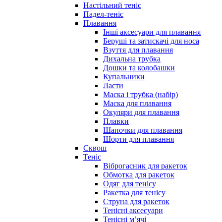
Настільний теніс
Падел-теніс
Плавання
Інші аксесуари для плавання
Беруші та затискачі для носа
Взуття для плавання
Дихальна трубка
Дошки та колобашки
Купальники
Ласти
Маска і трубка (набір)
Маска для плавання
Окуляри для плавання
Плавки
Шапочки для плавання
Шорти для плавання
Сквош
Теніс
Віброгасник для ракеток
Обмотка для ракеток
Одяг для тенісу
Ракетка для тенісу
Струна для ракеток
Тенісні аксесуари
Тенісні мʼячі