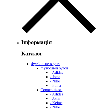
Інформація
Каталог
Футбольне взуття
Футбольні бутси
- Adidas
- Joma
- Nike
- Puma
Сороконіжки
- Adidas
- Joma
- Kelme
- Nike