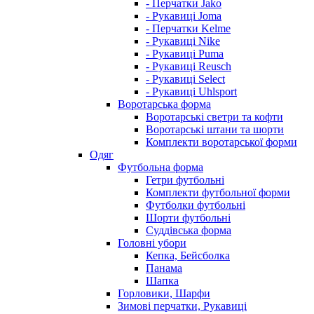
- Перчатки Jako
- Рукавиці Joma
- Перчатки Kelme
- Рукавиці Nike
- Рукавиці Puma
- Рукавиці Reusch
- Рукавиці Select
- Рукавиці Uhlsport
Воротарська форма
Воротарські светри та кофти
Воротарські штани та шорти
Комплекти воротарської форми
Одяг
Футбольна форма
Гетри футбольні
Комплекти футбольної форми
Футболки футбольні
Шорти футбольні
Суддівська форма
Головні убори
Кепка, Бейсболка
Панама
Шапка
Горловики, Шарфи
Зимові перчатки, Рукавиці