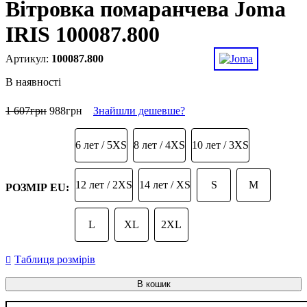
Вітровка помаранчева Joma
IRIS 100087.800
100087.800
В наявності
1 607
грн
988
грн
Знайшли дешевше?
6 лет / 5XS
8 лет / 4XS
10 лет / 3XS
12 лет / 2XS
14 лет / XS
S
M
РОЗМІР EU:
L
XL
2XL
Таблиця розмірів
В кошик