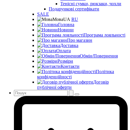
Тенісні сумки, рюкзаки, чохли
Подарункові сертифікати
SALE
Мова
UA
RU
Головна
Новини
Програма лояльності
Про магазин
Доставка
Оплата
Обмін/Повернення
Розміри
Контакти
Політика
конфіденційності
Договір
публічної оферти