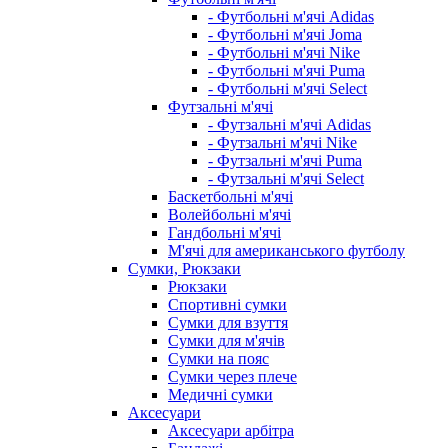
- Футбольні м'ячі Adidas
- Футбольні м'ячі Joma
- Футбольні м'ячі Nike
- Футбольні м'ячі Puma
- Футбольні м'ячі Select
Футзальні м'ячі
- Футзальні м'ячі Adidas
- Футзальні м'ячі Nike
- Футзальні м'ячі Puma
- Футзальні м'ячі Select
Баскетбольні м'ячі
Волейбольні м'ячі
Гандбольні м'ячі
М'ячі для американського футболу
Сумки, Рюкзаки
Рюкзаки
Спортивні сумки
Сумки для взуття
Сумки для м'ячів
Сумки на пояс
Сумки через плече
Медичні сумки
Аксесуари
Аксесуари арбітра