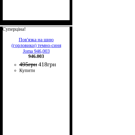
Суперціна!
Пов'язка на шию
(горловики) темно-синя
Joma 946,003
946.003
495
грн
418
грн
Купити