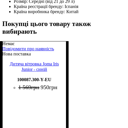
Розмір:
Середні (від 21 до 29 л)
Країна реєстрації бренду:
Іспанія
Країна виробника бренду:
Китай
Покупці цього товару також
вибирають
Немає
Повідомити про наявність
Нова поставка
Дитяча вітровка Joma Iris
Junior - синій
100087.300-Y-EU
1 569
грн
950
грн