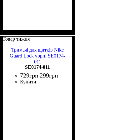
Товар тижня
Тримачі для щитків Nike
Guard Lock чорні SE0174-
011
SE0174-011
729
грн
299
грн
Купити