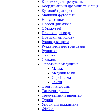
Килимки для тренувань
Координаційні драбини та кільця
Кутовий прапорець
Манішки футбольні
Напульсники
Насоси для м'ячів
Обтяжувачі
Пляшки для води
Пов'язки на голову
Ролик для преса
Рукавички для тренувань
Рушники
Свисток
Скакалка
Спортивна медицина
Масаж
Медичні м'ячі
Спреї та мазі
Тейпи
Степ-платформа
Тактична дошка
Тренувальний інвентар
Турнік
Упори для віджимань
Фітбол