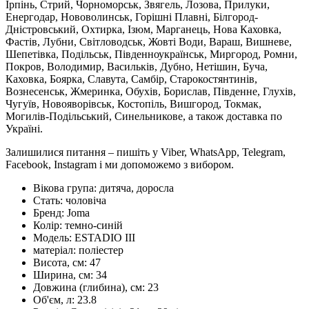
Ірпінь, Стрий, Чорноморськ, Звягель, Лозова, Прилуки,
Енергодар, Нововолинськ, Горішні Плавні, Білгород-
Дністровський, Охтирка, Ізюм, Марганець, Нова Каховка,
Фастів, Лубни, Світловодськ, Жовті Води, Вараш, Вишневе,
Шепетівка, Подільськ, Південноукраїнськ, Миргород, Ромни,
Покров, Володимир, Васильків, Дубно, Нетішин, Буча,
Каховка, Боярка, Славута, Самбір, Старокостянтинів,
Вознесенськ, Жмеринка, Обухів, Борислав, Південне, Глухів,
Чугуїв, Новояворівськ, Костопіль, Вишгород, Токмак,
Могилів-Подільський, Синельникове, а також доставка по
Україні.
Залишилися питання – пишіть у Viber, WhatsApp, Telegram,
Facebook, Instagram і ми допоможемо з вибором.
Вікова група:
дитяча, доросла
Стать:
чоловіча
Бренд:
Joma
Колір:
темно-синій
Модель:
ESTADIO III
матеріал:
поліестер
Висота, см:
47
Ширина, см:
34
Довжина (глибина), см:
23
Об'єм, л:
23.8