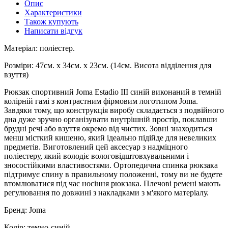
Опис
Характеристики
Також купують
Написати відгук
Матеріал: поліестер.
Розміри: 47см. х 34см. х 23см. (14см. Висота відділення для
взуття)
Рюкзак спортивний Joma Estadio III синій виконаний в темній
колірній гамі з контрастним фірмовим логотипом Joma.
Завдяки тому, що конструкція виробу складається з подвійного
дна дуже зручно організувати внутрішній простір, поклавши
брудні речі або взуття окремо від чистих. Зовні знаходиться
менш місткий кишеню, який ідеально підійде для невеликих
предметів. Виготовлений цей аксесуар з надміцного
поліестеру, який володіє вологовідштовхувальними і
зносостійкими властивостями. Ортопедична спинка рюкзака
підтримує спину в правильному положенні, тому ви не будете
втомлюватися під час носіння рюкзака. Плечові ремені мають
регулювання по довжині з накладками з м'якого матеріалу.
Бренд: Joma
Колір: темно-синій