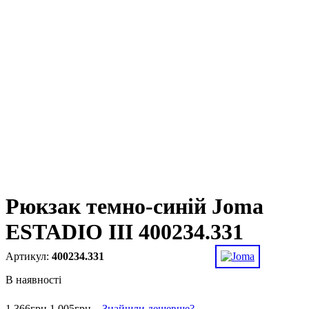
Рюкзак темно-синій Joma
ESTADIO III 400234.331
400234.331
В наявності
1 366
грн
1 005
грн
Знайшли дешевше?