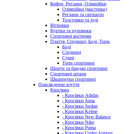
Кофти, Реглани, Олімпійки
Олімпійки (мастерки)
Реглани та світшоти
Толстовки та худі
Вітровки
Куртки та пуховики
Спортивні костюми
Плаття, Спідниці, Боді, Топи
Боді
Спідниці
Сукні
Топи спортивні
Шорти та бриджі спортивні
Спортивні штани
Шкарпетки спортивні
Повсякденне взуття
Кросівки
- Кросівки Adidas
- Кросівки Joma
- Кросівки Jordan
- Кросівки Kelme
- Кросівки New Balance
- Кросівки Nike
- Кросівки Puma
- Кросівки Under Armour