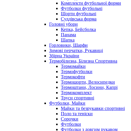
Комплекти футбольної форми
Футболки футбольні
Шорти футбольні
Суддівська форма
Головні убори
Кепка, Бейсболка
Панама
Шапка
Горловики, Шарфи
Зимові перчатки, Рукавиці
Збірна України
Термобілизна, Білизна Спортивна
Термомайки
Термофутболки
Термокофти
Термошорти, Велосипедки
Термоштани, Лосини, Капрі
Термокомплект
Труси спортивні
Футболки, Майки
Майки та безрукавки спортивні
Поло та теніски
Сорочки
Футболки
Футболки з довгим рукавом