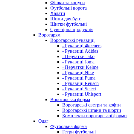
Фішки та конуси
Футбольні ворота
Халати
Шипи для бутс
Щитки футбольні
Сувенірна продукція
Воротарям
Воротарські рукавиці
- Рукавиці 4keepers
- Рукавиці Adidas
- Перчатки Jako
- Рукавиці Joma
- Перчатки Kelme
- Рукавиці Nike
- Рукавиці Puma
- Рукавиці Reusch
- Рукавиці Select
- Рукавиці Uhlsport
Воротарська форма
Воротарські светри та кофти
Воротарські штани та шорти
Комплекти воротарської форми
Одяг
Футбольна форма
Гетри футбольні