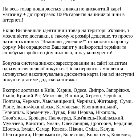
На весь товар поширюється знижка по дисконтній карті
магазину + діє програма: 100% гарантія найнижчої ціни в
інтернеті!
Якщо Ви знайшли ідентичний товар на території України, з
можливістю доставки, в такому ж розмірі дешевше, то просто
натисніть кнопку "Знайшли дешевше?" та заповніть просту
форму. Ми опрацюємо Ваш запит у найкоротші терміни та
спробуємо зробити ціну нижчою, ніж у конкурента!
Бонусна система знижок зареєстрованим на сайті клієнтам
одразу після першої покупки. Після першого замовлення
активується накопичувальна дисконтна карта і на всі наступні
покупки діятиме додаткова знижка.
Експрес доставка в Київ, Харків, Одеса, Дніпро, Запоріжжя,
Львів, Кривий Ріг, Миколаїв, Вінниця, Херсон, Чернігів,
Полтава, Черкаси, Хмельницький, Чернівці, Житомир, Суми,
Рівне, Івано-Франківськ, Кам'янське, Кропивницький,
Тернопіль, Кременчук, Луцьк, Біла Церква, Нікополь,
Слов'янськ, Бровари, Павлоград, Кам'янець-Подільський,
Мукачево, Конотоп, Умань, Олександрія, Дрогобич, Бердичів,
Шостка, Ізмаїл, Самар, Ковель, Ніжин, Сміла, Калуш,
Шептицький, Первомайськ, Бориспіль, Коростень, Коломия,