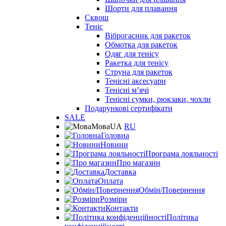
Шорти для плавання
Сквош
Теніс
Віброгасник для ракеток
Обмотка для ракеток
Одяг для тенісу
Ракетка для тенісу
Струна для ракеток
Тенісні аксесуари
Тенісні мʼячі
Тенісні сумки, рюкзаки, чохли
Подарункові сертифікати
SALE
Мова
UA
RU
Головна
Новини
Програма лояльності
Про магазин
Доставка
Оплата
Обмін/Повернення
Розміри
Контакти
Політика