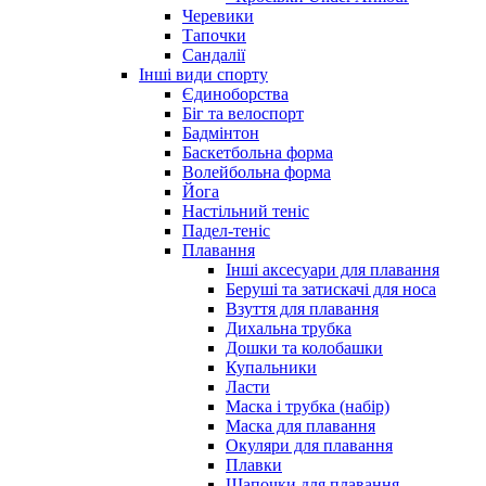
Черевики
Тапочки
Сандалії
Інші види спорту
Єдиноборства
Біг та велоспорт
Бадмінтон
Баскетбольна форма
Волейбольна форма
Йога
Настільний теніс
Падел-теніс
Плавання
Інші аксесуари для плавання
Беруші та затискачі для носа
Взуття для плавання
Дихальна трубка
Дошки та колобашки
Купальники
Ласти
Маска і трубка (набір)
Маска для плавання
Окуляри для плавання
Плавки
Шапочки для плавання