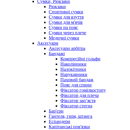
Сумки, Рюкзаки
Рюкзаки
Спортивні сумки
Сумки для взуття
Сумки для м'ячів
Сумки на пояс
Сумки через плече
Медичні сумки
Аксесуари
Аксесуари арбітра
Бандажі
Компресійні гольфи
Наколінники
Налокітники
Нарукавники
Паховий бандаж
Пояс для спини
Фіксатор гомілкостопу
Фіксатор для плеча
Фіксатор запʼястя
Фіксатор стегна
Бар'єри
Гантеля, гиря, штанга
Еспандери
Капітанські пов'язки