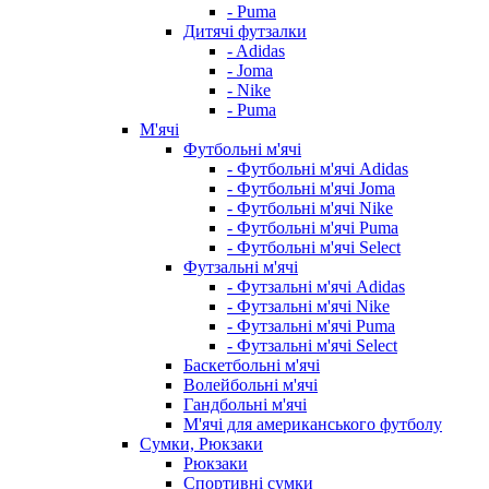
- Puma
Дитячі футзалки
- Adidas
- Joma
- Nike
- Puma
М'ячі
Футбольні м'ячі
- Футбольні м'ячі Adidas
- Футбольні м'ячі Joma
- Футбольні м'ячі Nike
- Футбольні м'ячі Puma
- Футбольні м'ячі Select
Футзальні м'ячі
- Футзальні м'ячі Adidas
- Футзальні м'ячі Nike
- Футзальні м'ячі Puma
- Футзальні м'ячі Select
Баскетбольні м'ячі
Волейбольні м'ячі
Гандбольні м'ячі
М'ячі для американського футболу
Сумки, Рюкзаки
Рюкзаки
Спортивні сумки