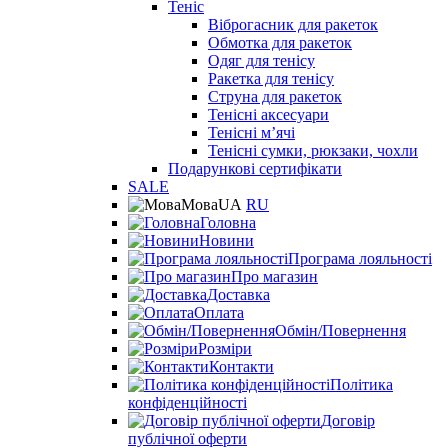
Теніс
Віброгасник для ракеток
Обмотка для ракеток
Одяг для тенісу
Ракетка для тенісу
Струна для ракеток
Тенісні аксесуари
Тенісні мʼячі
Тенісні сумки, рюкзаки, чохли
Подарункові сертифікати
SALE
Мова
UA
RU
Головна
Новини
Програма лояльності
Про магазин
Доставка
Оплата
Обмін/Повернення
Розміри
Контакти
Політика
конфіденційності
Договір
публічної оферти