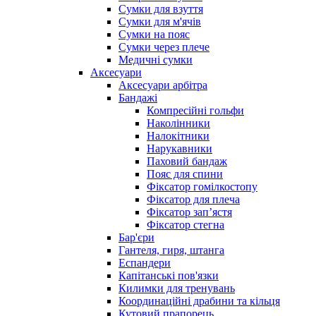
Сумки для взуття
Сумки для м'ячів
Сумки на пояс
Сумки через плече
Медичні сумки
Аксесуари
Аксесуари арбітра
Бандажі
Компресійні гольфи
Наколінники
Налокітники
Нарукавники
Паховий бандаж
Пояс для спини
Фіксатор гомілкостопу
Фіксатор для плеча
Фіксатор запʼястя
Фіксатор стегна
Бар'єри
Гантеля, гиря, штанга
Еспандери
Капітанські пов'язки
Килимки для тренувань
Координаційні драбини та кільця
Кутовий прапорець