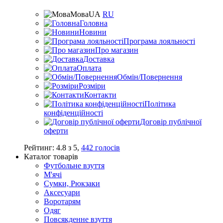
Мова
UA
RU
Головна
Новини
Програма лояльності
Про магазин
Доставка
Оплата
Обмін/Повернення
Розміри
Контакти
Політика
конфіденційності
Договір публічної
оферти
Рейтинг:
4.8
з
5
,
442
голосів
Каталог товарів
Футбольне взуття
М'ячі
Сумки, Рюкзаки
Аксесуари
Воротарям
Одяг
Повсякденне взуття