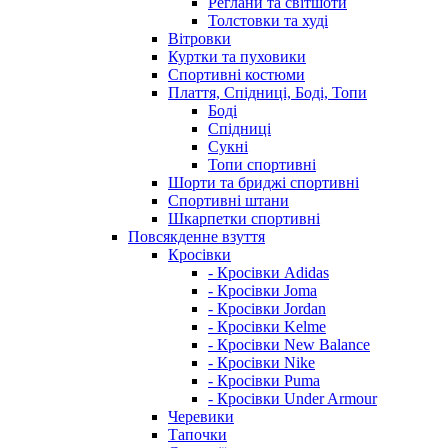
Реглани та світшоти
Толстовки та худі
Вітровки
Куртки та пуховики
Спортивні костюми
Плаття, Спідниці, Боді, Топи
Боді
Спідниці
Сукні
Топи спортивні
Шорти та бриджі спортивні
Спортивні штани
Шкарпетки спортивні
Повсякденне взуття
Кросівки
- Кросівки Adidas
- Кросівки Joma
- Кросівки Jordan
- Кросівки Kelme
- Кросівки New Balance
- Кросівки Nike
- Кросівки Puma
- Кросівки Under Armour
Черевики
Тапочки