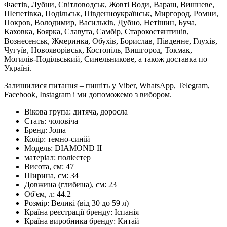
Фастів, Лубни, Світловодськ, Жовті Води, Вараш, Вишневе,
Шепетівка, Подільськ, Південноукраїнськ, Миргород, Ромни,
Покров, Володимир, Васильків, Дубно, Нетішин, Буча,
Каховка, Боярка, Славута, Самбір, Старокостянтинів,
Вознесенськ, Жмеринка, Обухів, Борислав, Південне, Глухів,
Чугуїв, Новояворівськ, Костопіль, Вишгород, Токмак,
Могилів-Подільський, Синельникове, а також доставка по
Україні.
Залишилися питання – пишіть у Viber, WhatsApp, Telegram,
Facebook, Instagram і ми допоможемо з вибором.
Вікова група:
дитяча, доросла
Стать:
чоловіча
Бренд:
Joma
Колір:
темно-синій
Модель:
DIAMOND II
матеріал:
поліестер
Висота, см:
47
Ширина, см:
34
Довжина (глибина), см:
23
Об'єм, л:
44.2
Розмір:
Великі (від 30 до 59 л)
Країна реєстрації бренду:
Іспанія
Країна виробника бренду:
Китай