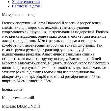
Характеристики
Написати відгук
Матеріал: поліестер
Рюкзак спортивний Joma Diamond II зелений розроблений
спеціально для коротких походів, транспортування
спортивного екіпірування на тренування і подорожей. Рюкзак
має кілька відділень, одне з яких досить містке і два поменше
для різних дрібниць. М'які, регульовані лямки створять
комфорт при перенесенні вироби на тривалі дистанції. Так
само є зручна ручка для транспортування в руці або
підвішування рюкзака. Анатомічно правильна спинка
створить максимально зручну посадку. Виготовлений цей
аксесуар з високоякісного, міцного, зносостійкого поліестеру з
вологовідштовхувальними властивостями, для максимального
захисту речей від пилу і вологи під час прогулянок на
відкритому повітрі. Виріб має місткі розміри висота 47 см,
ширина 34 см і глибина 23см.
Бренд: Joma
Колір: темно-синій
Модель: DIAMOND II