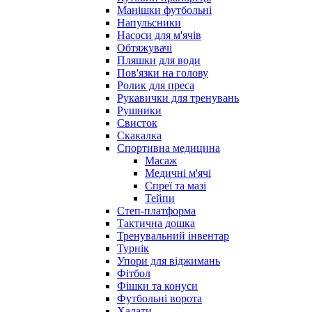
Манішки футбольні
Напульсники
Насоси для м'ячів
Обтяжувачі
Пляшки для води
Пов'язки на голову
Ролик для преса
Рукавички для тренувань
Рушники
Свисток
Скакалка
Спортивна медицина
Масаж
Медичні м'ячі
Спреї та мазі
Тейпи
Степ-платформа
Тактична дошка
Тренувальний інвентар
Турнік
Упори для віджимань
Фітбол
Фішки та конуси
Футбольні ворота
Халати