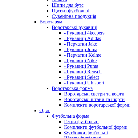
Шипи для бутс
Щитки футбольні
Сувенірна продукція
Воротарям
Воротарські рукавиці
- Рукавиці 4keepers
- Рукавиці Adidas
- Перчатки Jako
- Рукавиці Joma
- Перчатки Kelme
- Рукавиці Nike
- Рукавиці Puma
- Рукавиці Reusch
- Рукавиці Select
- Рукавиці Uhlsport
Воротарська форма
Воротарські светри та кофти
Воротарські штани та шорти
Комплекти воротарської форми
Одяг
Футбольна форма
Гетри футбольні
Комплекти футбольної форми
Футболки футбольні