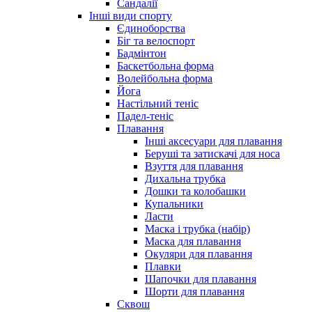
Сандалії
Інші види спорту
Єдиноборства
Біг та велоспорт
Бадмінтон
Баскетбольна форма
Волейбольна форма
Йога
Настільний теніс
Падел-теніс
Плавання
Інші аксесуари для плавання
Беруші та затискачі для носа
Взуття для плавання
Дихальна трубка
Дошки та колобашки
Купальники
Ласти
Маска і трубка (набір)
Маска для плавання
Окуляри для плавання
Плавки
Шапочки для плавання
Шорти для плавання
Сквош