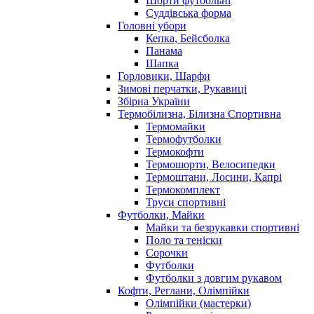
Шорти футбольні
Суддівська форма
Головні убори
Кепка, Бейсболка
Панама
Шапка
Горловики, Шарфи
Зимові перчатки, Рукавиці
Збірна України
Термобілизна, Білизна Спортивна
Термомайки
Термофутболки
Термокофти
Термошорти, Велосипедки
Термоштани, Лосини, Капрі
Термокомплект
Труси спортивні
Футболки, Майки
Майки та безрукавки спортивні
Поло та теніски
Сорочки
Футболки
Футболки з довгим рукавом
Кофти, Реглани, Олімпійки
Олімпійки (мастерки)