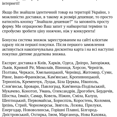
інтернеті!
Якщо Ви знайшли ідентичний товар на території України, з
можливістю доставки, в такому ж розмірі дешевше, то просто
натисніть кнопку "Знайшли дешевше?" та заповніть просту
форму. Ми опрацюємо Ваш запит у найкоротші терміни та
спробуємо зробити ціну нижчою, ніж у конкурента!
Бонусна система знижок зареєстрованим на сайті клієнтам
одразу після першої покупки. Після першого замовлення
активується накопичувальна дисконтна карта і на всі наступні
покупки діятиме додаткова знижка.
Експрес доставка в Київ, Харків, Одеса, Дніпро, Запоріжжя,
Львів, Кривий Ріг, Миколаїв, Вінниця, Херсон, Чернігів,
Полтава, Черкаси, Хмельницький, Чернівці, Житомир, Суми,
Рівне, Івано-Франківськ, Кам'янське, Кропивницький,
Тернопіль, Кременчук, Луцьк, Біла Церква, Нікополь,
Слов'янськ, Бровари, Павлоград, Кам'янець-Подільський,
Мукачево, Конотоп, Умань, Олександрія, Дрогобич, Бердичів,
Шостка, Ізмаїл, Самар, Ковель, Ніжин, Сміла, Калуш,
Шептицький, Первомайськ, Бориспіль, Коростень, Коломия,
Ірпінь, Стрий, Чорноморськ, Звягель, Лозова, Прилуки,
Енергодар, Нововолинськ, Горішні Плавні, Білгород-
Дністровський, Охтирка, Ізюм, Марганець, Нова Каховка,