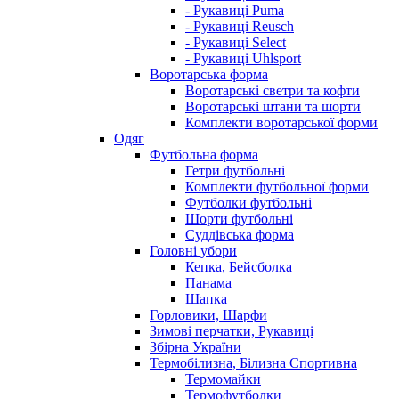
- Рукавиці Puma
- Рукавиці Reusch
- Рукавиці Select
- Рукавиці Uhlsport
Воротарська форма
Воротарські светри та кофти
Воротарські штани та шорти
Комплекти воротарської форми
Одяг
Футбольна форма
Гетри футбольні
Комплекти футбольної форми
Футболки футбольні
Шорти футбольні
Суддівська форма
Головні убори
Кепка, Бейсболка
Панама
Шапка
Горловики, Шарфи
Зимові перчатки, Рукавиці
Збірна України
Термобілизна, Білизна Спортивна
Термомайки
Термофутболки