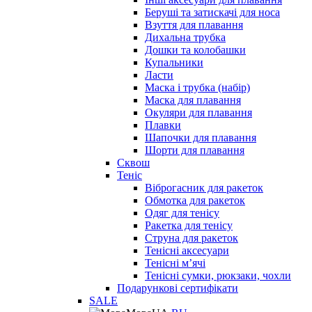
Беруші та затискачі для носа
Взуття для плавання
Дихальна трубка
Дошки та колобашки
Купальники
Ласти
Маска і трубка (набір)
Маска для плавання
Окуляри для плавання
Плавки
Шапочки для плавання
Шорти для плавання
Сквош
Теніс
Віброгасник для ракеток
Обмотка для ракеток
Одяг для тенісу
Ракетка для тенісу
Струна для ракеток
Тенісні аксесуари
Тенісні мʼячі
Тенісні сумки, рюкзаки, чохли
Подарункові сертифікати
SALE