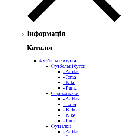
Інформація
Каталог
Футбольне взуття
Футбольні бутси
- Adidas
- Joma
- Nike
- Puma
Сороконіжки
- Adidas
- Joma
- Kelme
- Nike
- Puma
Футзалки
- Adidas