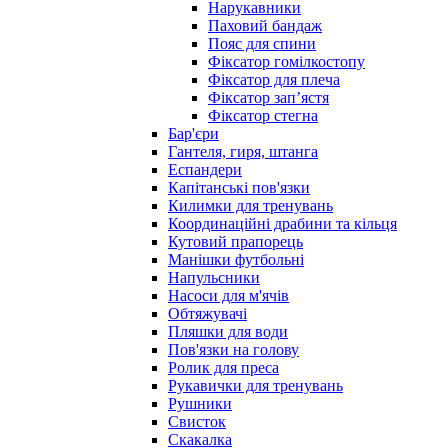
Нарукавники
Паховий бандаж
Пояс для спини
Фіксатор гомілкостопу
Фіксатор для плеча
Фіксатор запʼястя
Фіксатор стегна
Бар'єри
Гантеля, гиря, штанга
Еспандери
Капітанські пов'язки
Килимки для тренувань
Координаційні драбини та кільця
Кутовий прапорець
Манішки футбольні
Напульсники
Насоси для м'ячів
Обтяжувачі
Пляшки для води
Пов'язки на голову
Ролик для преса
Рукавички для тренувань
Рушники
Свисток
Скакалка