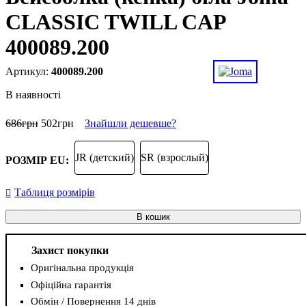
CLASSIC TWILL CAP
400089.200
400089.200
В наявності
686
грн
502
грн
Знайшли дешевше?
JR (детский)
SR (взрослый)
РОЗМІР EU:
Таблиця розмірів
В кошик
Захист покупки
Оригінальна продукція
Офіційна гарантія
Обмін / Повернення 14 днів