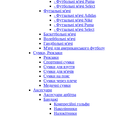
- Футбольні м'ячі Puma
- Футбольні м'ячі Select
Футзальні м'ячі
- Футзальні м'ячі Adidas
- Футзальні м'ячі Nike
- Футзальні м'ячі Puma
- Футзальні м'ячі Select
Баскетбольні м'ячі
Волейбольні м'ячі
Гандбольні м'ячі
М'ячі для американського футболу
Сумки, Рюкзаки
Рюкзаки
Спортивні сумки
Сумки для взуття
Сумки для м'ячів
Сумки на пояс
Сумки через плече
Медичні сумки
Аксесуари
Аксесуари арбітра
Бандажі
Компресійні гольфи
Наколінники
Налокітники