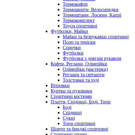
Термокофти
Термошорти, Велосипедки
Термоштани, Лосини, Капрі
Термокомплект
Труси спортивні
Футболки, Майки
Майки та безрукавки спортивні
Поло та теніски
Сорочки
Футболки
Футболки з довгим рукавом
Кофти, Реглани, Олімпійки
Олімпійки (мастерки)
Реглани та світшоти
Толстовки та худі
Вітровки
Куртки та пуховики
Спортивні костюми
Плаття, Спідниці, Боді, Топи
Боді
Спідниці
Сукні
Топи спортивні
Шорти та бриджі спортивні
Спортивні штани