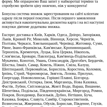
форму. Ми опрацюємо Ваш запит у найкоротші терміни та
спробуємо зробити ціну нижчою, ніж у конкурента!
Бонусна система знижок зареєстрованим на сайті клієнтам
одразу після першої покупки. Після першого замовлення
активується накопичувальна дисконтна карта і на всі наступні
покупки діятиме додаткова знижка.
Експрес доставка в Київ, Харків, Одеса, Дніпро, Запоріжжя,
Львів, Кривий Ріг, Миколаїв, Вінниця, Херсон, Чернігів,
Полтава, Черкаси, Хмельницький, Чернівці, Житомир, Суми,
Рівне, Івано-Франківськ, Кам'янське, Кропивницький,
Тернопіль, Кременчук, Луцьк, Біла Церква, Нікополь,
Слов'янськ, Бровари, Павлоград, Кам'янець-Подільський,
Мукачево, Конотоп, Умань, Олександрія, Дрогобич, Бердичів,
Шостка, Ізмаїл, Самар, Ковель, Ніжин, Сміла, Калуш,
Шептицький, Первомайськ, Бориспіль, Коростень, Коломия,
Ірпінь, Стрий, Чорноморськ, Звягель, Лозова, Прилуки,
Енергодар, Нововолинськ, Горішні Плавні, Білгород-
Дністровський, Охтирка, Ізюм, Марганець, Нова Каховка,
Фастів, Лубни, Світловодськ, Жовті Води, Вараш, Вишневе,
Шепетівка, Подільськ, Південноукраїнськ, Миргород, Ромни,
Покров, Володимир, Васильків, Дубно, Нетішин, Буча,
Каховка, Боярка, Славута, Самбір, Старокостянтинів,
Вознесенськ, Жмеринка, Обухів, Борислав, Південне, Глухів,