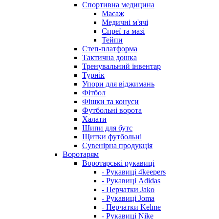
Спортивна медицина
Масаж
Медичні м'ячі
Спреї та мазі
Тейпи
Степ-платформа
Тактична дошка
Тренувальний інвентар
Турнік
Упори для віджимань
Фітбол
Фішки та конуси
Футбольні ворота
Халати
Шипи для бутс
Щитки футбольні
Сувенірна продукція
Воротарям
Воротарські рукавиці
- Рукавиці 4keepers
- Рукавиці Adidas
- Перчатки Jako
- Рукавиці Joma
- Перчатки Kelme
- Рукавиці Nike