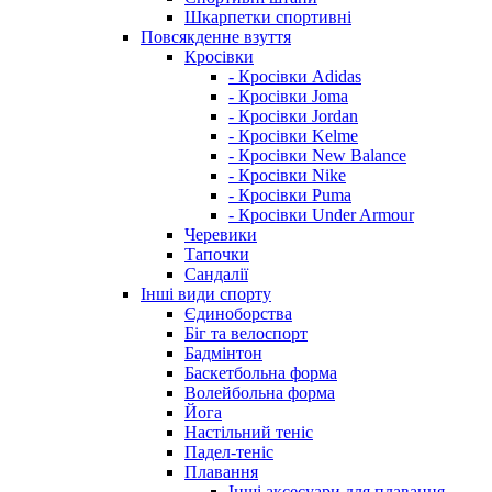
Шкарпетки спортивні
Повсякденне взуття
Кросівки
- Кросівки Adidas
- Кросівки Joma
- Кросівки Jordan
- Кросівки Kelme
- Кросівки New Balance
- Кросівки Nike
- Кросівки Puma
- Кросівки Under Armour
Черевики
Тапочки
Сандалії
Інші види спорту
Єдиноборства
Біг та велоспорт
Бадмінтон
Баскетбольна форма
Волейбольна форма
Йога
Настільний теніс
Падел-теніс
Плавання
Інші аксесуари для плавання