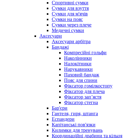
Спортивні сумки
Сумки для взуття
Сумки для м'ячів
Сумки на пояс
Сумки через плече
Медичні сумки
Аксесуари
Аксесуари арбітра
Бандажі
Компресійні гольфи
Наколінники
Налокітники
Нарукавники
Паховий бандаж
Пояс для спини
Фіксатор гомілкостопу
Фіксатор для плеча
Фіксатор запʼястя
Фіксатор стегна
Бар'єри
Гантеля, гиря, штанга
Еспандери
Капітанські пов'язки
Килимки для тренувань
Координаційні драбини та кільця