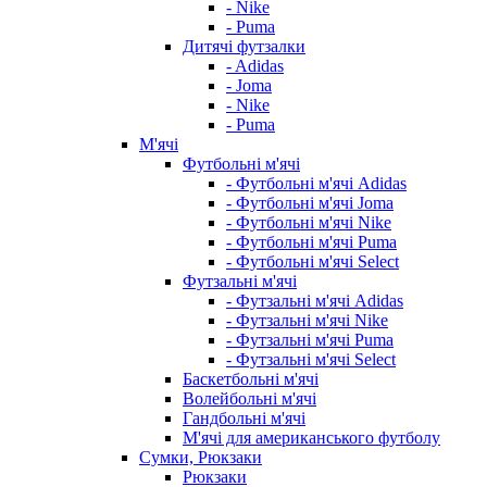
- Nike
- Puma
Дитячі футзалки
- Adidas
- Joma
- Nike
- Puma
М'ячі
Футбольні м'ячі
- Футбольні м'ячі Adidas
- Футбольні м'ячі Joma
- Футбольні м'ячі Nike
- Футбольні м'ячі Puma
- Футбольні м'ячі Select
Футзальні м'ячі
- Футзальні м'ячі Adidas
- Футзальні м'ячі Nike
- Футзальні м'ячі Puma
- Футзальні м'ячі Select
Баскетбольні м'ячі
Волейбольні м'ячі
Гандбольні м'ячі
М'ячі для американського футболу
Сумки, Рюкзаки
Рюкзаки