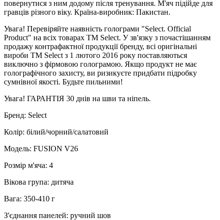
повернутися з ним додому після тренування. М'яч підійде для
гравців різного віку. Країна-виробник: Пакистан.
Увага! Перевіряйте наявність голограми "Select. Official
Product" на всіх товарах ТМ Select. У зв'язку з почастішанням
продажу контрафактної продукції бренду, всі оригінальні
вироби ТМ Select з 1 лютого 2016 року поставляються
виключно з фірмовою голограмою. Якщо продукт не має
голографічного захисту, ви ризикуєте придбати підробку
сумнівної якості. Будьте пильними!
Увага! ГАРАНТІЯ 30 днів на шви та ніпель.
Бренд: Select
Колір: білий/чорний/салатовий
Модель: FUSION V26
Розмір м'яча: 4
Вікова група: дитяча
Вага: 350-410 г
З'єднання панелей: ручний шов