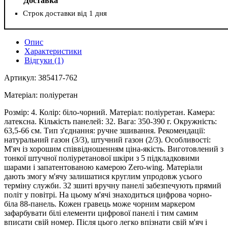
Доставка
Строк доставки від 1 дня
Опис
Характеристики
Відгуки (1)
Артикул: 385417-762
Матеріал: поліуретан
Розмір: 4. Колір: біло-чорний. Матеріал: поліуретан. Камера:
латексна. Кількість панелей: 32. Вага: 350-390 г. Окружність:
63,5-66 см. Тип з'єднання: ручне зшивання. Рекомендації:
натуральний газон (3/3), штучний газон (2/3). Особливості:
М'яч із хорошим співвідношенням ціна-якість. Виготовлений з
тонкої штучної поліуретанової шкіри з 5 підкладковими
шарами і запатентованою камерою Zero-wing. Матеріали
дають змогу м'ячу залишатися круглим упродовж усього
терміну служби. 32 зшиті вручну панелі забезпечують прямий
політ у повітрі. На цьому м'ячі знаходиться цифрова чорно-
біла 88-панель. Кожен гравець може чорним маркером
зафарбувати білі елементи цифрової панелі і тим самим
вписати свій номер. Після цього легко впізнати свій м'яч і