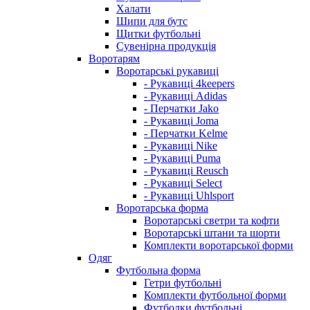
Халати
Шипи для бутс
Щитки футбольні
Сувенірна продукція
Воротарям
Воротарські рукавиці
- Рукавиці 4keepers
- Рукавиці Adidas
- Перчатки Jako
- Рукавиці Joma
- Перчатки Kelme
- Рукавиці Nike
- Рукавиці Puma
- Рукавиці Reusch
- Рукавиці Select
- Рукавиці Uhlsport
Воротарська форма
Воротарські светри та кофти
Воротарські штани та шорти
Комплекти воротарської форми
Одяг
Футбольна форма
Гетри футбольні
Комплекти футбольної форми
Футболки футбольні