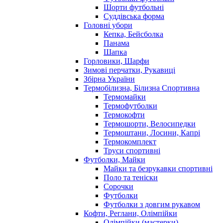
Шорти футбольні
Суддівська форма
Головні убори
Кепка, Бейсболка
Панама
Шапка
Горловики, Шарфи
Зимові перчатки, Рукавиці
Збірна України
Термобілизна, Білизна Спортивна
Термомайки
Термофутболки
Термокофти
Термошорти, Велосипедки
Термоштани, Лосини, Капрі
Термокомплект
Труси спортивні
Футболки, Майки
Майки та безрукавки спортивні
Поло та теніски
Сорочки
Футболки
Футболки з довгим рукавом
Кофти, Реглани, Олімпійки
Олімпійки (мастерки)