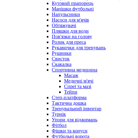
Кутовий прапорець
Манішки футбольні
Напульсники
Насоси для м'ячів
Обтяжувачі
Пляшки для води
Пов'язки на голову
Ролик для преса
Рукавички для тренувань
Рушники
Свисток
Скакалка
Спортивна медицина
Масаж
Медичні м'ячі
Спреї та мазі
Тейпи
Степ-платформа
Тактична дошка
Тренувальний інвентар
Турнік
Упори для віджимань
Фітбол
Фішки та конуси
Футбольні ворота