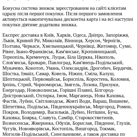
Бонусна система знижок зареєстрованим на сайті клієнтам
одразу після першої покупки. Після першого замовлення
активується накопичувальна дисконтна карта і на всі наступні
покупки діятиме додаткова знижка.
Експрес доставка в Київ, Харків, Одеса, Дніпро, Запоріжжя,
Львів, Кривий Ріг, Миколаїв, Вінниця, Херсон, Чернігів,
Полтава, Черкаси, Хмельницький, Чернівці, Житомир, Суми,
Рівне, Івано-Франківськ, Кам'янське, Кропивницький,
Тернопіль, Кременчук, Луцьк, Біла Церква, Нікополь,
Слов'янськ, Бровари, Павлоград, Кам'янець-Подільський,
Мукачево, Конотоп, Умань, Олександрія, Дрогобич, Бердичів,
Шостка, Ізмаїл, Самар, Ковель, Ніжин, Сміла, Калуш,
Шептицький, Первомайськ, Бориспіль, Коростень, Коломия,
Ірпінь, Стрий, Чорноморськ, Звягель, Лозова, Прилуки,
Енергодар, Нововолинськ, Горішні Плавні, Білгород-
Дністровський, Охтирка, Ізюм, Марганець, Нова Каховка,
Фастів, Лубни, Світловодськ, Жовті Води, Вараш, Вишневе,
Шепетівка, Подільськ, Південноукраїнськ, Миргород, Ромни,
Покров, Володимир, Васильків, Дубно, Нетішин, Буча,
Каховка, Боярка, Славута, Самбір, Старокостянтинів,
Вознесенськ, Жмеринка, Обухів, Борислав, Південне, Глухів,
Чугуїв, Новояворівськ, Костопіль, Вишгород, Токмак,
Могилів-Подільський, Синельникове, а також доставка по