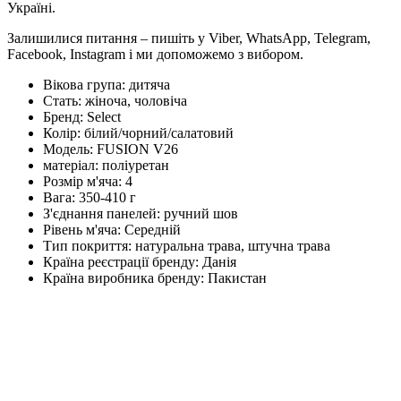
Україні.
Залишилися питання – пишіть у Viber, WhatsApp, Telegram,
Facebook, Instagram і ми допоможемо з вибором.
Вікова група:
дитяча
Стать:
жіноча, чоловіча
Бренд:
Select
Колір:
білий/чорний/салатовий
Модель:
FUSION V26
матеріал:
поліуретан
Розмір м'яча:
4
Вага:
350-410 г
З'єднання панелей:
ручний шов
Рівень м'яча:
Середній
Тип покриття:
натуральна трава, штучна трава
Країна реєстрації бренду:
Данія
Країна виробника бренду:
Пакистан