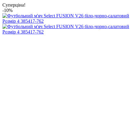
Суперціна!
-10%