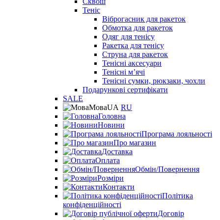
Сквош
Теніс
Віброгасник для ракеток
Обмотка для ракеток
Одяг для тенісу
Ракетка для тенісу
Струна для ракеток
Тенісні аксесуари
Тенісні мʼячі
Тенісні сумки, рюкзаки, чохли
Подарункові сертифікати
SALE
Мова
UA
RU
Головна
Новини
Програма лояльності
Про магазин
Доставка
Оплата
Обмін/Повернення
Розміри
Контакти
Політика
конфіденційності
Договір