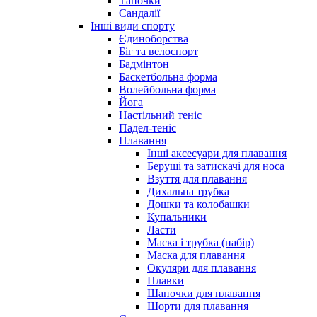
Тапочки
Сандалії
Інші види спорту
Єдиноборства
Біг та велоспорт
Бадмінтон
Баскетбольна форма
Волейбольна форма
Йога
Настільний теніс
Падел-теніс
Плавання
Інші аксесуари для плавання
Беруші та затискачі для носа
Взуття для плавання
Дихальна трубка
Дошки та колобашки
Купальники
Ласти
Маска і трубка (набір)
Маска для плавання
Окуляри для плавання
Плавки
Шапочки для плавання
Шорти для плавання