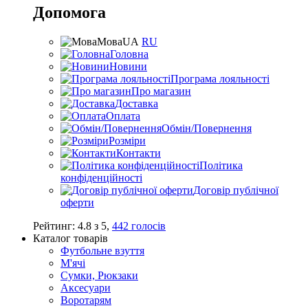
Допомога
Мова
UA
RU
Головна
Новини
Програма лояльності
Про магазин
Доставка
Оплата
Обмін/Повернення
Розміри
Контакти
Політика
конфіденційності
Договір публічної
оферти
Рейтинг:
4.8
з
5
,
442
голосів
Каталог товарів
Футбольне взуття
М'ячі
Сумки, Рюкзаки
Аксесуари
Воротарям