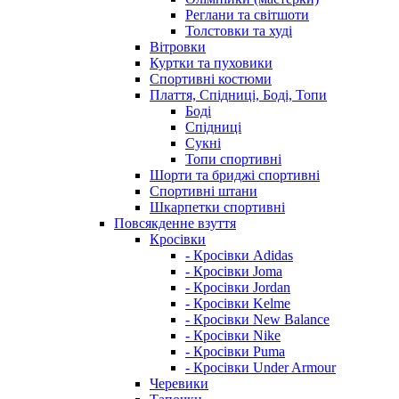
Реглани та світшоти
Толстовки та худі
Вітровки
Куртки та пуховики
Спортивні костюми
Плаття, Спідниці, Боді, Топи
Боді
Спідниці
Сукні
Топи спортивні
Шорти та бриджі спортивні
Спортивні штани
Шкарпетки спортивні
Повсякденне взуття
Кросівки
- Кросівки Adidas
- Кросівки Joma
- Кросівки Jordan
- Кросівки Kelme
- Кросівки New Balance
- Кросівки Nike
- Кросівки Puma
- Кросівки Under Armour
Черевики