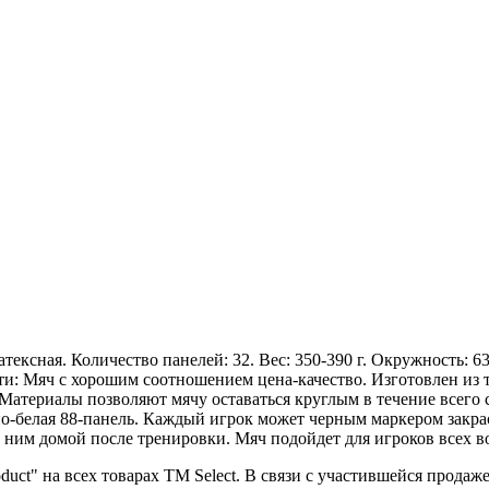
атексная. Количество панелей: 32. Вес: 350-390 г. Окружность: 
ости: Мяч с хорошим соотношением цена-качество. Изготовлен из
Материалы позволяют мячу оставаться круглым в течение всего
рно-белая 88-панель. Каждый игрок может черным маркером закр
 с ним домой после тренировки. Мяч подойдет для игроков всех в
oduct" на всех товарах ТМ Select. В связи с участившейся прод