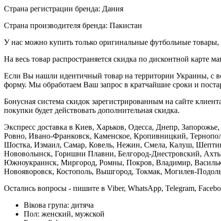
Страна регистрации бренда: Дания
Страна производителя бренда: Пакистан
У нас можно купить только оригинальные футбольные товары, 
На весь товар распространяется скидка по дисконтной карте ма
Если Вы нашли идентичный товар на территории Украины, с во
форму. Мы обработаем Ваш запрос в кратчайшие сроки и постар
Бонусная система скидок зарегистрированным на сайте клиента
покупки будет действовать дополнительная скидка.
Экспресс доставка в Киев, Харьков, Одесса, Днепр, Запорожь
Ровно, Ивано-Франковск, Каменское, Кропивницкий, Тернополь
Шостка, Измаил, Самар, Ковель, Нежин, Смела, Калуш, Шептиц
Нововолынск, Горишни Плавни, Белгород-Днестровский, Ахтыр
Южноукраинск, Миргород, Ромны, Покров, Владимир, Васильков
Новояворовск, Костополь, Вышгород, Токмак, Могилев-Подольс
Остались вопросы - пишите в Viber, WhatsApp, Telegram, Faceb
Вікова група:
дитяча
Пол:
женский, мужской