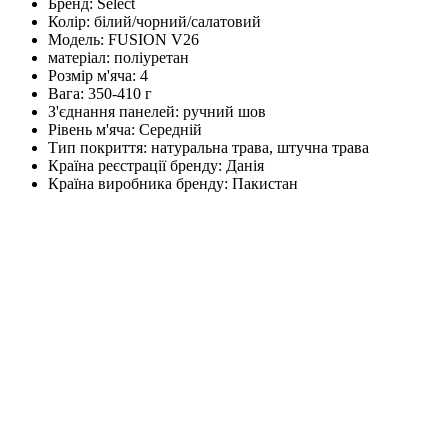
Бренд:
Select
Колір:
білий/чорний/салатовий
Модель:
FUSION V26
матеріал:
поліуретан
Розмір м'яча:
4
Вага:
350-410 г
З'єднання панелей:
ручний шов
Рівень м'яча:
Середній
Тип покриття:
натуральна трава, штучна трава
Країна реєстрації бренду:
Данія
Країна виробника бренду:
Пакистан