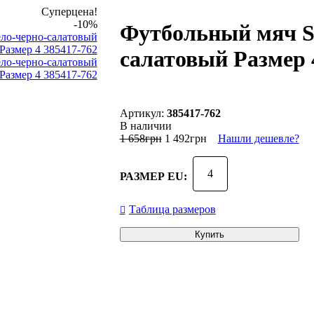
Суперцена!
-10%
Футбольный мяч Se
салатовый Размер 
385417-762
В наличии
1 658
грн
1 492
грн
Нашли дешевле?
4
РАЗМЕР EU:
Таблица размеров
Купить