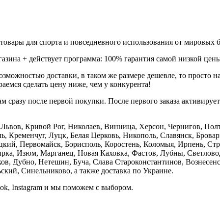
товары для спорта и повседневного использования от мировых б
газина + действует программа: 100% гарантия самой низкой цены
зможностью доставки, в таком же размере дешевле, то просто 
аемся сделать цену ниже, чем у конкурента!
м сразу после первой покупки. После первого заказа активируе
е, Львов, Кривой Рог, Николаев, Винница, Херсон, Чернигов, П
, Кременчуг, Луцк, Белая Церковь, Никополь, Славянск, Бровар
кий, Первомайск, Борисполь, Коростень, Коломыя, Ирпень, Стры
ка, Изюм, Марганец, Новая Каховка, Фастов, Лубны, Светлово
, Дубно, Нетешин, Буча, Слава Староконстантинов, Вознесенск
кий, Синельниково, а также доставка по Украине.
ook, Instagram и мы поможем с выбором.