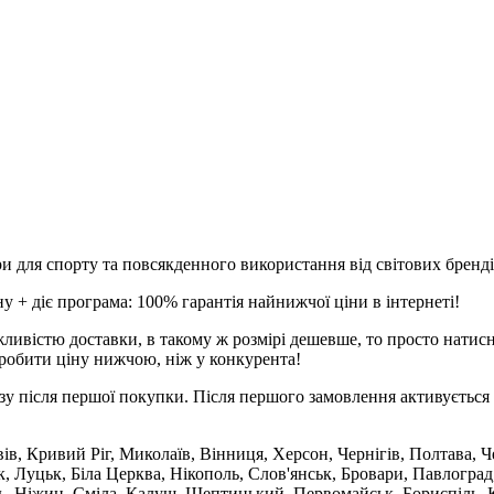
и для спорту та повсякденного використання від світових брендів
 + діє програма: 100% гарантія найнижчої ціни в інтернеті!
ливістю доставки, в такому ж розмірі дешевше, то просто натис
робити ціну нижчою, ніж у конкурента!
зу після першої покупки. Після першого замовлення активується 
вів, Кривий Ріг, Миколаїв, Вінниця, Херсон, Чернігів, Полтава,
 Луцьк, Біла Церква, Нікополь, Слов'янськ, Бровари, Павлоград
ль, Ніжин, Сміла, Калуш, Шептицький, Первомайськ, Бориспіль, К