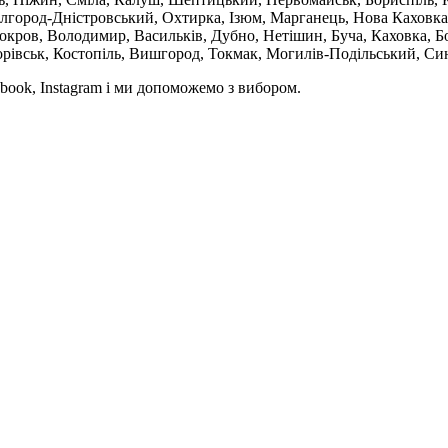
ілгород-Дністровський, Охтирка, Ізюм, Марганець, Нова Каховка
кров, Володимир, Васильків, Дубно, Нетішин, Буча, Каховка, Бо
орівськ, Костопіль, Вишгород, Токмак, Могилів-Подільський, Син
book, Instagram і ми допоможемо з вибором.