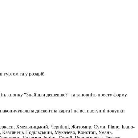
 гуртом та у роздріб.
ніть кнопку "Знайшли дешевше?" та заповніть просту форму.
накопичувальна дисконтна карта і на всі наступні покупки
 Черкаси, Хмельницький, Чернівці, Житомир, Суми, Рівне, Івано-
, Кам'янець-Подільський, Мукачево, Конотоп, Умань,
оростень, Коломия, Ірпінь, Стрий, Чорноморськ, Звягель,