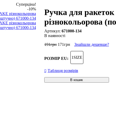
Суперціна!
-10%
Ручка для ракето
різнокольорова (п
671000-134
В наявності
191
грн
171
грн
Знайшли дешевше?
1SIZE
РОЗМІР EU:
Таблиця розмірів
В кошик