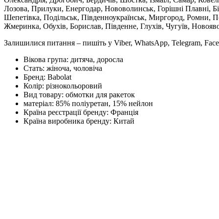
Лозова, Прилуки, Енергодар, Нововолинськ, Горішні Плавні, Б
Шепетівка, Подільськ, Південноукраїнськ, Миргород, Ромни, По
Жмеринка, Обухів, Борислав, Південне, Глухів, Чугуїв, Новояв
Залишилися питання – пишіть у Viber, WhatsApp, Telegram, Face
Вікова група:
дитяча, доросла
Стать:
жіноча, чоловіча
Бренд:
Babolat
Колір:
різнокольоровий
Вид товару:
обмотки для ракеток
матеріал:
85% поліуретан, 15% нейлон
Країна реєстрації бренду:
Франція
Країна виробника бренду:
Китай