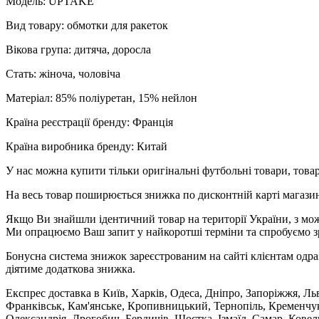
Модель: UPTAKE
Вид товару: обмотки для ракеток
Вікова група: дитяча, доросла
Стать: жіноча, чоловіча
Матеріал: 85% поліуретан, 15% нейлон
Країна реєстрації бренду: Франція
Країна виробника бренду: Китай
У нас можна купити тільки оригінальні футбольні товари, товар
На весь товар поширюється знижка по дисконтній карті магазину
Якщо Ви знайшли ідентичний товар на території України, з мож
Ми опрацюємо Ваш запит у найкоротші терміни та спробуємо з
Бонусна система знижок зареєстрованим на сайті клієнтам одра
діятиме додаткова знижка.
Експрес доставка в Київ, Харків, Одеса, Дніпро, Запоріжжя, Ль
Франківськ, Кам'янське, Кропивницький, Тернопіль, Кременчук,
Олександрія, Дрогобич, Бердичів, Шостка, Ізмаїл, Самар, Кове