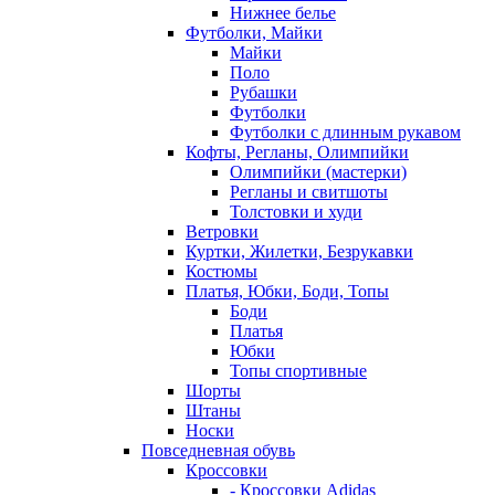
Нижнее белье
Футболки, Майки
Майки
Поло
Рубашки
Футболки
Футболки с длинным рукавом
Кофты, Регланы, Олимпийки
Олимпийки (мастерки)
Регланы и свитшоты
Толстовки и худи
Ветровки
Куртки, Жилетки, Безрукавки
Костюмы
Платья, Юбки, Боди, Топы
Боди
Платья
Юбки
Топы спортивные
Шорты
Штаны
Носки
Повседневная обувь
Кроссовки
- Кроссовки Adidas