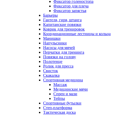
Фиксатор голеностопа
Фиксатор для плеча
Фиксатор запястья
Барьеры
Гантеля, гиря, штанга
Капитанские повязки
Коврик для тренировок
Координационные лестницы и кольца
Манишки
Напульсники
Насосы для мячей
Перчатки для тренинга
Повязки на голову
Полотенце
Ролик для пресса
Свисток
Скакалка
Спортивная медицина
Массаж
Медицинские мячи
Спреи и мази
Тейпы
Спортивные бутылки
Степ-платформа
Тактическая доска