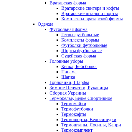
Вратарская форма
Вратарские свитера и кофты
Вратарские штаны и шорты
Комплекты вратарской формы
Одежда
Футбольная форма
Гетры футбольные
Комплекты формы
Футболки футбольные
Шорты футбольные
Судейская форма
Головные уборы
Кепка, Бейсболка
Панама
Шапка
Горловики, Шарфы
Зимние Перчатки, Рукавицы
Сборная Украины
Термобелье, Белье Спортивное
Термомайки
Термофутболки
Термокофты
Термошорты, Велосипедки
Термоштаны, Лосины, Капри
Термокомплект