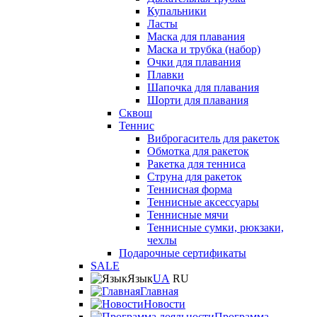
Купальники
Ласты
Маска для плавания
Маска и трубка (набор)
Очки для плавания
Плавки
Шапочка для плавания
Шорти для плавания
Сквош
Теннис
Виброгаситель для ракеток
Обмотка для ракеток
Ракетка для тенниса
Струна для ракеток
Теннисная форма
Теннисные аксессуары
Теннисные мячи
Теннисные сумки, рюкзаки,
чехлы
Подарочные сертификаты
SALE
Язык
UA
RU
Главная
Новости
Программа