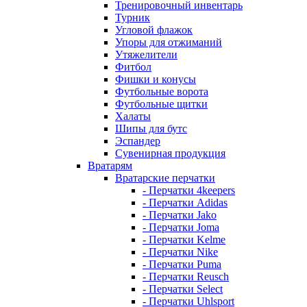
Тренировочный инвентарь
Турник
Угловой флажок
Упоры для отжиманий
Утяжелители
Фитбол
Фишки и конусы
Футбольные ворота
Футбольные щитки
Халаты
Шипы для бутс
Эспандер
Сувенирная продукция
Вратарям
Вратарские перчатки
- Перчатки 4keepers
- Перчатки Adidas
- Перчатки Jako
- Перчатки Joma
- Перчатки Kelme
- Перчатки Nike
- Перчатки Puma
- Перчатки Reusch
- Перчатки Select
- Перчатки Uhlsport