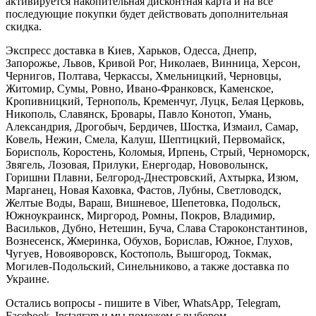
активируется накопительная дисконтная карта и на все
последующие покупки будет действовать дополнительная
скидка.
Экспресс доставка в Киев, Харьков, Одесса, Днепр,
Запорожье, Львов, Кривой Рог, Николаев, Винница, Херсон,
Чернигов, Полтава, Черкассы, Хмельницкий, Черновцы,
Житомир, Сумы, Ровно, Ивано-Франковск, Каменское,
Кропивницкий, Тернополь, Кременчуг, Луцк, Белая Церковь,
Никополь, Славянск, Бровары, Павло Конотоп, Умань,
Александрия, Дрогобыч, Бердичев, Шостка, Измаил, Самар,
Ковель, Нежин, Смела, Калуш, Шептицкий, Первомайск,
Борисполь, Коростень, Коломыя, Ирпень, Стрый, Черноморск,
Звягель, Лозовая, Прилуки, Енергодар, Нововолынск,
Горишни Плавни, Белгород-Днестровский, Ахтырка, Изюм,
Марганец, Новая Каховка, Фастов, Лубны, Светловодск,
Желтые Воды, Вараш, Вишневое, Шепетовка, Подольск,
Южноукраинск, Миргород, Ромны, Покров, Владимир,
Васильков, Дубно, Нетешин, Буча, Слава Староконстантинов,
Вознесенск, Жмеринка, Обухов, Борислав, Южное, Глухов,
Чугуев, Новояворовск, Костополь, Вышгород, Токмак,
Могилев-Подольский, Синельниково, а также доставка по
Украине.
Остались вопросы - пишите в Viber, WhatsApp, Telegram,
Facebook, Instagram и мы поможем с выбором.