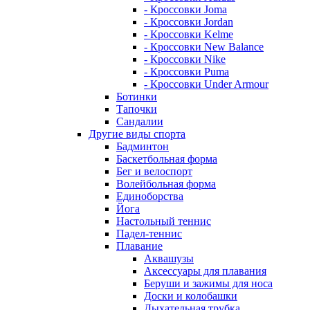
- Кроссовки Joma
- Кроссовки Jordan
- Кроссовки Kelme
- Кроссовки New Balance
- Кроссовки Nike
- Кроссовки Puma
- Кроссовки Under Armour
Ботинки
Тапочки
Сандалии
Другие виды спорта
Бадминтон
Баскетбольная форма
Бег и велоспорт
Волейбольная форма
Единоборства
Йога
Настольный теннис
Падел-теннис
Плавание
Аквашузы
Аксессуары для плавания
Беруши и зажимы для носа
Доски и колобашки
Дыхательная трубка