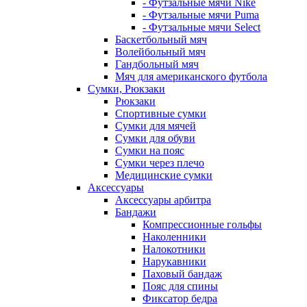
- Футзальные мячи Nike
- Футзальные мячи Puma
- Футзальные мячи Select
Баскетбольный мяч
Волейбольный мяч
Гандбольный мяч
Мяч для американского футбола
Сумки, Рюкзаки
Рюкзаки
Спортивные сумки
Сумки для мячей
Сумки для обуви
Сумки на пояс
Сумки через плечо
Медицинские сумки
Аксессуары
Аксессуары арбитра
Бандажи
Компрессионные гольфы
Наколенники
Налокотники
Нарукавники
Паховый бандаж
Пояс для спины
Фиксатор бедра