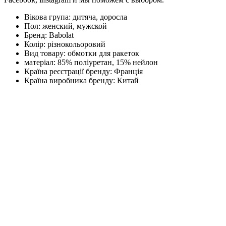
Вікова група:
дитяча, доросла
Пол:
женский, мужской
Бренд:
Babolat
Колір:
різнокольоровий
Вид товару:
обмотки для ракеток
матеріал:
85% поліуретан, 15% нейлон
Країна реєстрації бренду:
Франція
Країна виробника бренду:
Китай