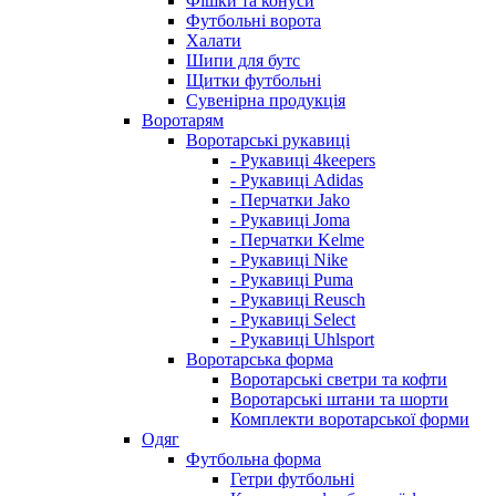
Фішки та конуси
Футбольні ворота
Халати
Шипи для бутс
Щитки футбольні
Сувенірна продукція
Воротарям
Воротарські рукавиці
- Рукавиці 4keepers
- Рукавиці Adidas
- Перчатки Jako
- Рукавиці Joma
- Перчатки Kelme
- Рукавиці Nike
- Рукавиці Puma
- Рукавиці Reusch
- Рукавиці Select
- Рукавиці Uhlsport
Воротарська форма
Воротарські светри та кофти
Воротарські штани та шорти
Комплекти воротарської форми
Одяг
Футбольна форма
Гетри футбольні