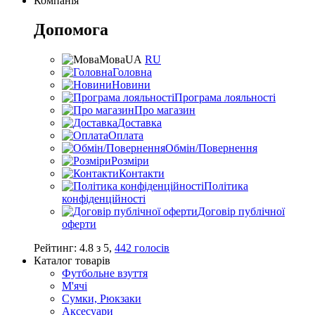
Компанія
Допомога
Мова
UA
RU
Головна
Новини
Програма лояльності
Про магазин
Доставка
Оплата
Обмін/Повернення
Розміри
Контакти
Політика
конфіденційності
Договір публічної
оферти
Рейтинг:
4.8
з
5
,
442
голосів
Каталог товарів
Футбольне взуття
М'ячі
Сумки, Рюкзаки
Аксесуари