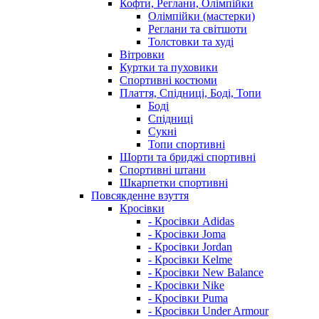
Кофти, Реглани, Олімпійки
Олімпійки (мастерки)
Реглани та світшоти
Толстовки та худі
Вітровки
Куртки та пуховики
Спортивні костюми
Плаття, Спідниці, Боді, Топи
Боді
Спідниці
Сукні
Топи спортивні
Шорти та бриджі спортивні
Спортивні штани
Шкарпетки спортивні
Повсякденне взуття
Кросівки
- Кросівки Adidas
- Кросівки Joma
- Кросівки Jordan
- Кросівки Kelme
- Кросівки New Balance
- Кросівки Nike
- Кросівки Puma
- Кросівки Under Armour