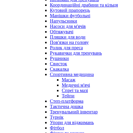
Координаційні драбини та кільця
Кутовий прапорець
Манішки футбольні
Напульсники
Насоси для м'ячів
Обтяжувачі
Пляшки для води
Пов'язки на голову
Ролик для преса
Рукавички для тренувань
Рушники
Свисток
Скакалка
Спортивна медицина
Масаж
Медичні м'ячі
Спреї та мазі
Тейпи
Степ-платформа
Тактична дошка
Тренувальний інвентар
Турнік
Упори для віджимань
Фітбол