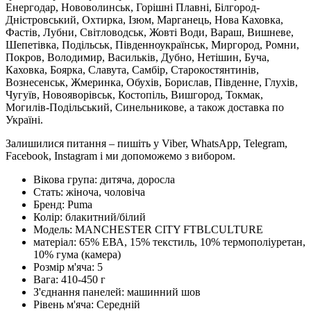
Енергодар, Нововолинськ, Горішні Плавні, Білгород-
Дністровський, Охтирка, Ізюм, Марганець, Нова Каховка,
Фастів, Лубни, Світловодськ, Жовті Води, Вараш, Вишневе,
Шепетівка, Подільськ, Південноукраїнськ, Миргород, Ромни,
Покров, Володимир, Васильків, Дубно, Нетішин, Буча,
Каховка, Боярка, Славута, Самбір, Старокостянтинів,
Вознесенськ, Жмеринка, Обухів, Борислав, Південне, Глухів,
Чугуїв, Новояворівськ, Костопіль, Вишгород, Токмак,
Могилів-Подільський, Синельникове, а також доставка по
Україні.
Залишилися питання – пишіть у Viber, WhatsApp, Telegram,
Facebook, Instagram і ми допоможемо з вибором.
Вікова група:
дитяча, доросла
Стать:
жіноча, чоловіча
Бренд:
Puma
Колір:
блакитний/білий
Модель:
MANCHESTER CITY FTBLCULTURE
матеріал:
65% ЕВА, 15% текстиль, 10% термополіуретан,
10% гума (камера)
Розмір м'яча:
5
Вага:
410-450 г
З'єднання панелей:
машинний шов
Рівень м'яча:
Середній