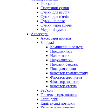
Рюкзаки
Спортивні сумки
Сумки для взуття
Сумки для м'ячів
Сумки на пояс
Сумки через плече
Медичні сумки
Аксесуари
Аксесуари арбітра
Бандажі
Компресійні гольфи
Наколінники
Налокітники
Нарукавники
Паховий бандаж
Пояс для спини
Фіксатор гомілкостопу
Фіксатор для плеча
Фіксатор запʼястя
Фіксатор стегна
Бар'єри
Гантеля, гиря, штанга
Еспандери
Капітанські пов'язки
Килимки для тренувань