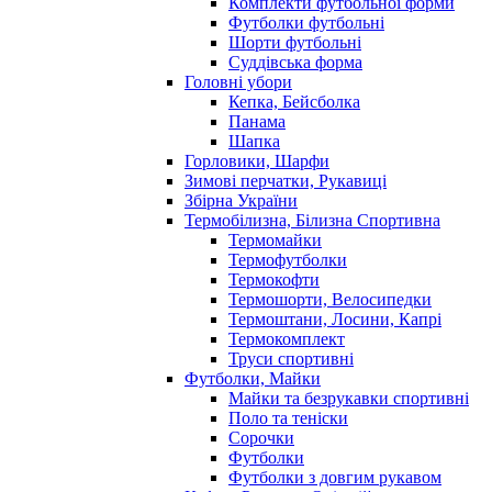
Комплекти футбольної форми
Футболки футбольні
Шорти футбольні
Суддівська форма
Головні убори
Кепка, Бейсболка
Панама
Шапка
Горловики, Шарфи
Зимові перчатки, Рукавиці
Збірна України
Термобілизна, Білизна Спортивна
Термомайки
Термофутболки
Термокофти
Термошорти, Велосипедки
Термоштани, Лосини, Капрі
Термокомплект
Труси спортивні
Футболки, Майки
Майки та безрукавки спортивні
Поло та теніски
Сорочки
Футболки
Футболки з довгим рукавом