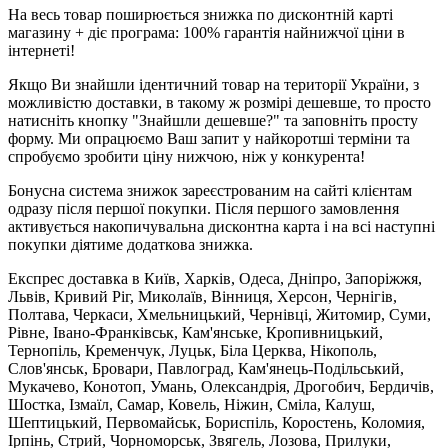
На весь товар поширюється знижка по дисконтній карті
магазину + діє програма: 100% гарантія найнижчої ціни в
інтернеті!
Якщо Ви знайшли ідентичний товар на території України, з
можливістю доставки, в такому ж розмірі дешевше, то просто
натисніть кнопку "Знайшли дешевше?" та заповніть просту
форму. Ми опрацюємо Ваш запит у найкоротші терміни та
спробуємо зробити ціну нижчою, ніж у конкурента!
Бонусна система знижок зареєстрованим на сайті клієнтам
одразу після першої покупки. Після першого замовлення
активується накопичувальна дисконтна карта і на всі наступні
покупки діятиме додаткова знижка.
Експрес доставка в Київ, Харків, Одеса, Дніпро, Запоріжжя,
Львів, Кривий Ріг, Миколаїв, Вінниця, Херсон, Чернігів,
Полтава, Черкаси, Хмельницький, Чернівці, Житомир, Суми,
Рівне, Івано-Франківськ, Кам'янське, Кропивницький,
Тернопіль, Кременчук, Луцьк, Біла Церква, Нікополь,
Слов'янськ, Бровари, Павлоград, Кам'янець-Подільський,
Мукачево, Конотоп, Умань, Олександрія, Дрогобич, Бердичів,
Шостка, Ізмаїл, Самар, Ковель, Ніжин, Сміла, Калуш,
Шептицький, Первомайськ, Бориспіль, Коростень, Коломия,
Ірпінь, Стрий, Чорноморськ, Звягель, Лозова, Прилуки,