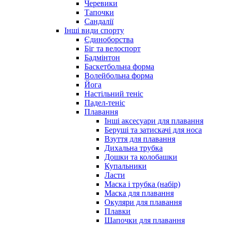
Черевики
Тапочки
Сандалії
Інші види спорту
Єдиноборства
Біг та велоспорт
Бадмінтон
Баскетбольна форма
Волейбольна форма
Йога
Настільний теніс
Падел-теніс
Плавання
Інші аксесуари для плавання
Беруші та затискачі для носа
Взуття для плавання
Дихальна трубка
Дошки та колобашки
Купальники
Ласти
Маска і трубка (набір)
Маска для плавання
Окуляри для плавання
Плавки
Шапочки для плавання