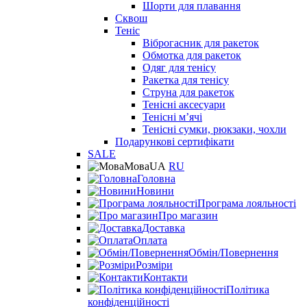
Шорти для плавання
Сквош
Теніс
Віброгасник для ракеток
Обмотка для ракеток
Одяг для тенісу
Ракетка для тенісу
Струна для ракеток
Тенісні аксесуари
Тенісні мʼячі
Тенісні сумки, рюкзаки, чохли
Подарункові сертифікати
SALE
Мова
UA
RU
Головна
Новини
Програма лояльності
Про магазин
Доставка
Оплата
Обмін/Повернення
Розміри
Контакти
Політика
конфіденційності