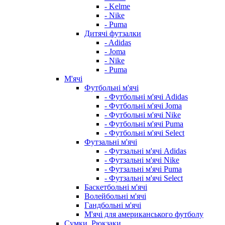
- Kelme
- Nike
- Puma
Дитячі футзалки
- Adidas
- Joma
- Nike
- Puma
М'ячі
Футбольні м'ячі
- Футбольні м'ячі Adidas
- Футбольні м'ячі Joma
- Футбольні м'ячі Nike
- Футбольні м'ячі Puma
- Футбольні м'ячі Select
Футзальні м'ячі
- Футзальні м'ячі Adidas
- Футзальні м'ячі Nike
- Футзальні м'ячі Puma
- Футзальні м'ячі Select
Баскетбольні м'ячі
Волейбольні м'ячі
Гандбольні м'ячі
М'ячі для американського футболу
Сумки, Рюкзаки